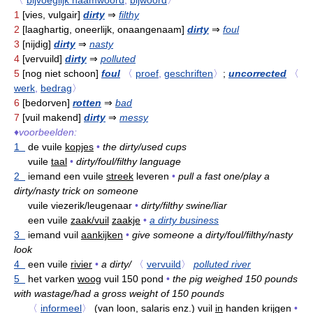
〈
bijvoeglijk naamwoord
,
bijwoord
〉
1
[vies, vulgair]
dirty
⇒
filthy
2
[laaghartig, oneerlijk, onaangenaam]
dirty
⇒
foul
3
[nijdig]
dirty
⇒
nasty
4
[vervuild]
dirty
⇒
polluted
5
[nog niet schoon]
foul
〈
proef
,
geschriften
〉
;
uncorrected
〈
werk
,
bedrag
〉
6
[bedorven]
rotten
⇒
bad
7
[vuil makend]
dirty
⇒
messy
♦
voorbeelden:
1
de vuile
kopjes
•
the dirty/used cups
vuile
taal
•
dirty/foul/filthy language
2
iemand een vuile
streek
leveren
•
pull a fast one/play a
dirty/nasty trick on someone
vuile viezerik/leugenaar
•
dirty/filthy swine/liar
een vuile
zaak/vuil
zaakje
•
a dirty business
3
iemand vuil
aankijken
•
give someone a dirty/foul/filthy/nasty
look
4
een vuile
rivier
•
a dirty/
〈
vervuild
〉
polluted river
5
het varken
woog
vuil 150 pond
•
the pig weighed 150 pounds
with wastage/had a gross weight of 150 pounds
〈
informeel
〉
(van loon, salaris enz.) vuil
in
handen krijgen
•