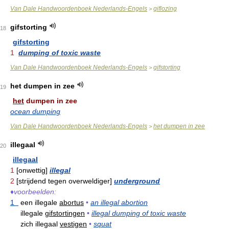
Van Dale Handwoordenboek Nederlands-Engels
giflozing
>
gifstorting
18
gifstorting
1
dumping of toxic waste
Van Dale Handwoordenboek Nederlands-Engels
gifstorting
>
het dumpen in zee
19
het
dumpen in zee
ocean dumping
Van Dale Handwoordenboek Nederlands-Engels
het dumpen in zee
>
illegaal
20
illegaal
1
[onwettig]
illegal
2
[strijdend tegen overweldiger]
underground
♦
voorbeelden:
1
een illegale
abortus
•
an illegal abortion
illegale
gifstortingen
•
illegal dumping of toxic waste
zich illegaal
vestigen
•
squat