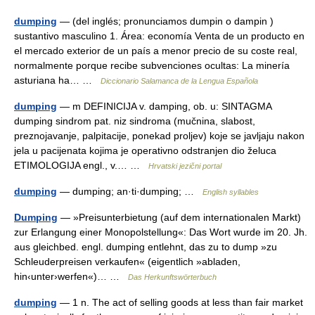
dumping
— (del inglés; pronunciamos dumpin o dampin )
sustantivo masculino 1. Área: economía Venta de un producto en
el mercado exterior de un país a menor precio de su coste real,
normalmente porque recibe subvenciones ocultas: La minería
asturiana ha… …
Diccionario Salamanca de la Lengua Española
dumping
— m DEFINICIJA v. damping, ob. u: SINTAGMA
dumping sindrom pat. niz sindroma (mučnina, slabost,
preznojavanje, palpitacije, ponekad proljev) koje se javljaju nakon
jela u pacijenata kojima je operativno odstranjen dio želuca
ETIMOLOGIJA engl., v.… …
Hrvatski jezični portal
dumping
— dumping; an·ti·dumping; …
English syllables
Dumping
— »Preisunterbietung (auf dem internationalen Markt)
zur Erlangung einer Monopolstellung«: Das Wort wurde im 20. Jh.
aus gleichbed. engl. dumping entlehnt, das zu to dump »zu
Schleuderpreisen verkaufen« (eigentlich »abladen,
hin‹unter›werfen«)… …
Das Herkunftswörterbuch
dumping
— 1 n. The act of selling goods at less than fair market