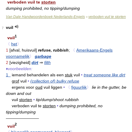
verboden vuil te
storten
dumping prohibited, no tipping/dumping
Van Dale Handwoordenboek Nederlands-Engels
verboden vuil te storten
>
vuil
7
1
vuil
〈
het
〉
1
[afval, huisvuil]
refuse, rubbish
;
〈
Amerikaans-Engels
voornamelijk
〉
garbage
2
[viezigheid]
dirt
⇒
filth
♦
voorbeelden:
1
iemand behandelen als een
stuk
vuil
•
treat someone like dirt
grof
vuil
•
(collection of) bulky refuse
ergens voor
oud
vuil liggen
•
〈
figuurlijk
〉
lie in the gutter, be
down and out
vuil
storten
•
tip/dump/shoot rubbish
verboden vuil te
storten
•
dumping prohibited, no
tipping/dumping
————————
2
vuil