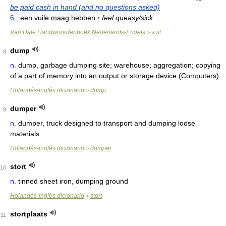
be paid cash in hand (and no questions asked)
6
een vuile
maag
hebben
•
feel queasy/sick
Van Dale Handwoordenboek Nederlands-Engels
vuil
>
dump
8
n.
dump, garbage dumping site; warehouse; aggregation; copying
of a part of memory into an output or storage device (Computers)
Holandés-inglés dicionario
dump
>
dumper
9
n.
dumper, truck designed to transport and dumping loose
materials
Holandés-inglés dicionario
dumper
>
stort
10
n.
tinned sheet iron, dumping ground
Holandés-inglés dicionario
stort
>
stortplaats
11