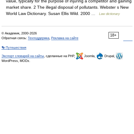
value, typically for the purpose of injuring a competitor and gaining
market share. 2 The illegal disposal of pollutants. Webster s New
World Law Dictionary. Susan Ellis Wild. 2000 …
Law dictionary
© Академик, 2000-2026
18+
Обратная связь:
Техподдержка
,
Реклама на сайте
👣 Путешествия
Экспорт словарей на сайты
, сделанные на PHP,
Joomla,
Drupal,
WordPress, MODx.