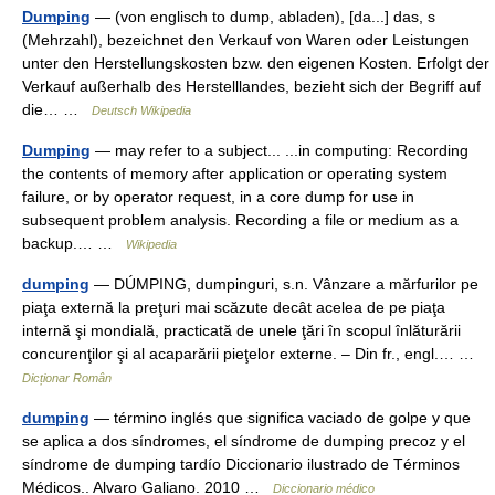
Dumping
— (von englisch to dump, abladen), [da...] das, s
(Mehrzahl), bezeichnet den Verkauf von Waren oder Leistungen
unter den Herstellungskosten bzw. den eigenen Kosten. Erfolgt der
Verkauf außerhalb des Herstelllandes, bezieht sich der Begriff auf
die… …
Deutsch Wikipedia
Dumping
— may refer to a subject... ...in computing: Recording
the contents of memory after application or operating system
failure, or by operator request, in a core dump for use in
subsequent problem analysis. Recording a file or medium as a
backup.… …
Wikipedia
dumping
— DÚMPING, dumpinguri, s.n. Vânzare a mărfurilor pe
piaţa externă la preţuri mai scăzute decât acelea de pe piaţa
internă şi mondială, practicată de unele ţări în scopul înlăturării
concurenţilor şi al acaparării pieţelor externe. – Din fr., engl.… …
Dicționar Român
dumping
— término inglés que significa vaciado de golpe y que
se aplica a dos síndromes, el síndrome de dumping precoz y el
síndrome de dumping tardío Diccionario ilustrado de Términos
Médicos.. Alvaro Galiano. 2010 …
Diccionario médico