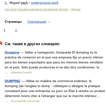
2
illegaal
werk
•
underground work
Van Dale Handwoordenboek Nederlands-Engels
illegaal
>
Страницы
Следующая
→
1
2
См. также в других словарях:
Dumping
— Saltar a navegación, búsqueda El dumping es la
práctica de comercio en el que una empresa fija un precio inferior
para los bienes exportados que para los mismos bienes vendidos
en el país. Sólo puede producirse si se dan dos condiciones: la…
…
Wikipedia Español
DUMPING
— Utilisé en matière de commerce extérieur, le
dumping (de l’anglais to dump : «déblayer») désigne la pratique
consistant pour une entreprise ou pour un État à vendre un produit
déterminé moins cher à l’étranger que sur le marché intérieur.…
…
Encyclopédie Universelle