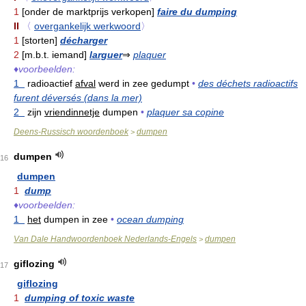
1
[onder de marktprijs verkopen]
faire du dumping
II
〈
overgankelijk werkwoord
〉
1
[storten]
décharger
2
[m.b.t. iemand]
larguer
⇒
plaquer
♦
voorbeelden:
1
radioactief
afval
werd in zee gedumpt
•
des déchets radioactifs
furent déversés (dans la mer)
2
zijn
vriendinnetje
dumpen
•
plaquer sa copine
Deens-Russisch woordenboek
dumpen
>
dumpen
16
dumpen
1
dump
♦
voorbeelden:
1
het
dumpen in zee
•
ocean dumping
Van Dale Handwoordenboek Nederlands-Engels
dumpen
>
giflozing
17
giflozing
1
dumping of toxic waste