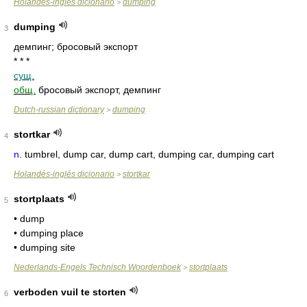
Holandés-inglés dicionario
dumping
>
dumping
3
демпинг; бросовый экспорт
* * *
сущ.
общ.
бросовый экспорт, демпинг
Dutch-russian dictionary
dumping
>
stortkar
4
n.
tumbrel, dump car, dump cart, dumping car, dumping cart
Holandés-inglés dicionario
stortkar
>
stortplaats
5
• dump
• dumping place
• dumping site
Nederlands-Engels Technisch Woordenboek
stortplaats
>
verboden vuil te storten
6