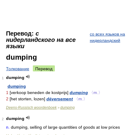
Перевод:
с
со всех языков на
нидерландского на все
нидерландский
языки
dumping
Толкование
Перевод
dumping
1
dumping
1
[verkoop beneden de kostprijs]
dumping
〈m.〉
2
[het storten, lozen]
déversement
〈m.〉
Deens-Russisch woordenboek
dumping
>
dumping
2
n.
dumping, selling of large quantities of goods at low prices