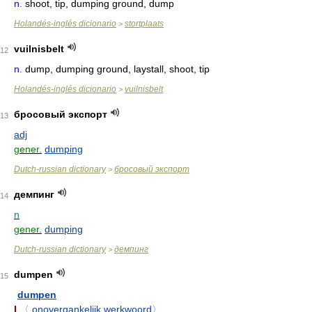
n.
shoot, tip, dumping ground, dump
Holandés-inglés dicionario
stortplaats
>
vuilnisbelt
12
n.
dump, dumping ground, laystall, shoot, tip
Holandés-inglés dicionario
vuilnisbelt
>
бросовый экспорт
13
adj
gener.
dumping
Dutch-russian dictionary
бросовый экспорт
>
демпинг
14
n
gener.
dumping
Dutch-russian dictionary
демпинг
>
dumpen
15
dumpen
I
〈
onovergankelijk werkwoord
〉