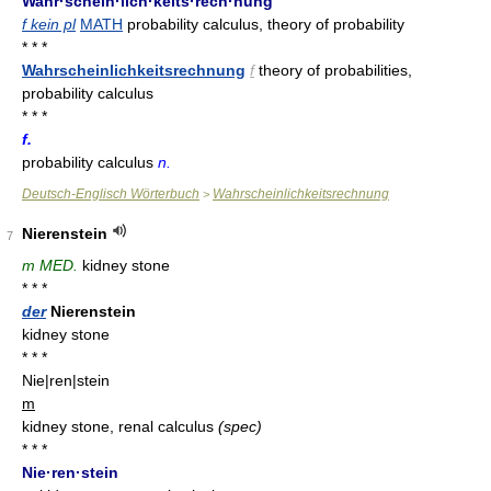
Wahr·schein·lich·keits·rech·nung
f kein pl
MATH
probability calculus, theory of probability
* * *
Wahrscheinlichkeitsrechnung
f
theory of probabilities,
probability calculus
* * *
f.
probability calculus
n.
Deutsch-Englisch Wörterbuch
Wahrscheinlichkeitsrechnung
>
Nierenstein
7
m MED.
kidney stone
* * *
der
Nierenstein
kidney stone
* * *
Nie|ren|stein
m
kidney stone, renal calculus
(spec)
* * *
Nie·ren·stein