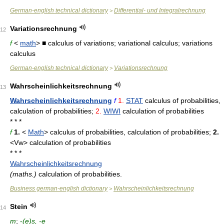
German-english technical dictionary
Differential- und Integralrechnung
>
Variationsrechnung
12
f
<
math
> ■ calculus of variations; variational calculus; variations
calculus
German-english technical dictionary
Variationsrechnung
>
Wahrscheinlichkeitsrechnung
13
Wahrscheinlichkeitsrechnung
f
1.
STAT
calculus of probabilities,
calculation of probabilities;
2.
WIWI
calculation of probabilities
* * *
f
1.
<
Math
> calculus of probabilities, calculation of probabilities;
2.
<Vw> calculation of probabilities
* * *
Wahrscheinlichkeitsrechnung
(maths.)
calculation of probabilities.
Business german-english dictionary
Wahrscheinlichkeitsrechnung
>
Stein
14
m
;
-
(e)s, -e