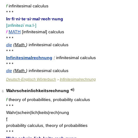
f
infinitesimal calculus
* * *
In·fi·ni·te·si·mal·rech·nung
[ɪnfiniteziˈma:l-]
f
MATH
[infinitesimal] calculus
* * *
die
(
Math.
)
infinitesimal calculus
* * *
Infinitesimalrechnung
f
infinitesimal calculus
* * *
die
(
Math.
)
infinitesimal calculus
Deutsch-Englisch Wörterbuch
Infinitesimalrechnung
>
Wahrscheinlichkeitsrechnung
6
f
theory of probabilities, probability calculus
* * *
Wahr|schein|lich|keits|rech|nung
f
probability calculus, theory of probabilities
* * *