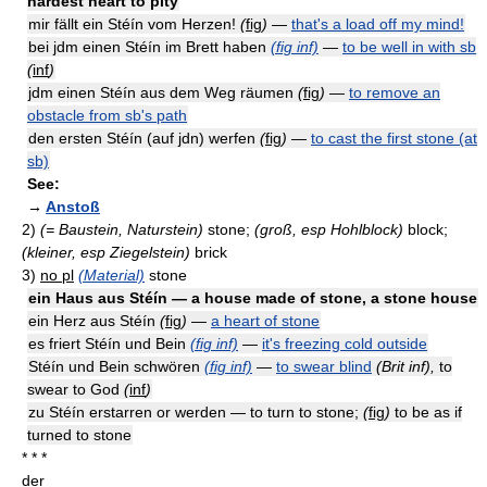
hardest heart to pity
mir fällt ein Stéín vom Herzen!
(
fig
)
—
that's a load off my mind!
bei jdm einen Stéín im Brett haben
(fig inf)
—
to be well in with sb
(
inf
)
jdm einen Stéín aus dem Weg räumen
(
fig
)
—
to remove an
obstacle from sb's path
den ersten Stéín (auf jdn) werfen
(
fig
)
—
to cast the first stone (at
sb)
See:
→
Anstoß
2)
(= Baustein, Naturstein)
stone;
(groß, esp Hohlblock)
block;
(kleiner, esp Ziegelstein)
brick
3)
no pl
(Material)
stone
ein Haus aus Stéín — a house made of stone, a stone house
ein Herz aus Stéín
(
fig
)
—
a heart of stone
es friert Stéín und Bein
(fig inf)
—
it's freezing cold outside
Stéín und Bein schwören
(fig inf)
—
to swear blind
(Brit inf),
to
swear to God
(
inf
)
zu Stéín erstarren or werden — to turn to stone;
(
fig
)
to be as if
turned to stone
* * *
der