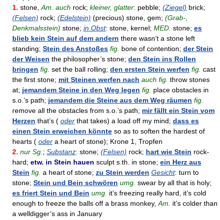
1.
stone,
Am. auch
rock;
kleiner, glatter
: pebble;
(Ziegel)
brick;
(Felsen)
rock;
(Edelstein)
(precious) stone, gem;
(Grab-,
Denkmalsstein)
stone;
in Obst
: stone, kernel;
MED.
stone;
es
blieb kein Stein auf dem andern
there wasn’t a stone left
standing;
Stein des Anstoßes
fig.
bone of contention;
der Stein
der Weisen
the philosopher’s stone;
den Stein ins Rollen
bringen
fig.
set the ball rolling;
den ersten Stein werfen
fig.
cast
the first stone;
mit Steinen werfen nach
auch fig.
throw stones
at;
jemandem Steine in den Weg legen
fig.
place obstacles in
s.o.’s path;
jemandem die Steine aus dem Weg räumen
fig.
remove all the obstacles from s.o.’s path;
mir fällt ein Stein vom
Herzen
that’s (
oder
that takes) a load off my mind;
dass es
einen Stein erweichen könnte
so as to soften the hardest of
hearts (
oder
a heart of stone); Krone 1, Tropfen
2.
nur Sg.
;
Substanz
: stone;
(Felsen)
rock;
hart wie Stein
rock-
hard;
etw. in Stein hauen
sculpt s.th. in stone;
ein Herz aus
Stein
fig.
a heart of stone;
zu Stein werden
Gesicht
: turn to
stone;
Stein und Bein schwören
umg.
swear by all that is holy;
es friert Stein und Bein
umg.
it’s freezing really hard, it’s cold
enough to freeze the balls off a brass monkey,
Am.
it’s colder than
a welldigger’s ass in January