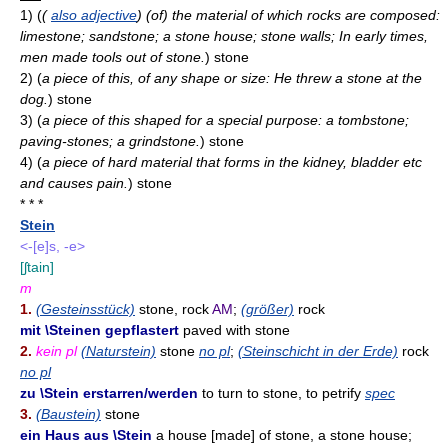
1)
(
(
also adjective
) (of) the material of which rocks are composed:
limestone; sandstone; a stone house; stone walls; In early times,
men made tools out of stone.
)
stone
2)
(
a piece of this, of any shape or size: He threw a stone at the
dog.
)
stone
3)
(
a piece of this shaped for a special purpose: a tombstone;
paving-stones; a grindstone.
)
stone
4)
(
a piece of hard material that forms in the kidney, bladder etc
and causes pain.
)
stone
* * *
Stein
<-[e]s, -e>
[ʃtain]
m
1.
(Gesteinsstück)
stone, rock
AM
;
(größer)
rock
mit \Steinen gepflastert
paved with stone
2.
kein pl
(Naturstein)
stone
no pl
;
(Steinschicht in der Erde)
rock
no pl
zu \Stein erstarren/werden
to turn to stone, to petrify
spec
3.
(Baustein)
stone
ein Haus aus \Stein
a house [made] of stone, a stone house;