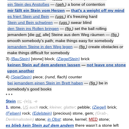
ein Stein des Anstoßes
—
(
geh.
)
a bone of contention
mir fällt ein Stein vom Herzen
—
that's a weight off my mind
es friert Stein und Bein
—
(
ugs.
)
it's freezing hard
Stein und Bein schwören
—
(
ugs.
)
swear blind
den Stein ins Rollen bringen
—
(
fig.
)
set the ball rolling
jemandem [die
od.
alle] Steine aus dem Weg räumen —
(
fig.
)
smooth somebody's path; make things easy for somebody
jemandem Steine in den Weg legen
—
(
fig.
)
create obstacles
or
make things difficult for somebody
3)
(BauStein)
[stone] block;
(ZiegelStein)
brick
keinen Stein auf dem anderen lassen
—
not leave one stone
upon another
4)
(SpielStein)
piece;
(rund, flach)
counter
bei jemandem einen Stein im Brett haben
—
(
fig.
)
be in
somebody's good books
* * *
Stein
m
;
-
(e)
s
, -e
1.
stone,
US
auch
rock;
kleiner, glatter
: pebble;
(Ziegel)
brick;
(Felsen)
rock;
(Edelstein)
(precious) stone, gem;
(Grab-,
Denkmalsstein)
stone;
in Obst
: stone, kernel;
MED
stone;
es blieb kein Stein auf dem andern
there wasn’t a stone left