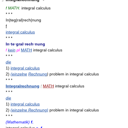
3
f MATH.
integral calculus
* * *
In|teg|ral|rech|nung
f
integral calculus
* * *
In·te·gral·rech·nung
f
kein
pl
MATH
integral calculus
* * *
die
1)
integral calculus
2)
(einzelne
Rechnung
)
problem in integral calculus
* * *
Integralrechnung
f
MATH
integral calculus
* * *
die
1)
integral calculus
2)
(einzelne Rechnung)
problem in integral calculus
* * *
(Mathematik)
f.