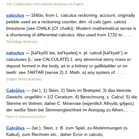
The Collaborative International Dictionary of English
calculus
— 1660s, from L. calculus reckoning, account, originally
pebble used as a reckoning counter, dim. of calx (gen. calcis)
limestone (see CHALK (Cf. chalk)). Modern mathematical sense is
a shortening of differential calculus. Also used from 1732 to… …
Etymology dictionary
calculus
— [kal′kyo͞o ləs, kal′kyələs] n. pl. calculi [kal′kyəlī΄] or
calculuses [L: see CALCULATE] 1. any abnormal stony mass or
deposit formed in the body, as in a kidney or gallbladder or on
teeth: see TARTAR (sense 2) 2. Math. a) any system of… …
English World dictionary
Calcŭlus
— (lat.), 1) Stein; 2) Stein im Bretspiel; 3) das kleinste
Gewicht, ungefähr = 1/2 Ceratium; 4) Berechnung, s. Calcul; 5) die
Stimme im Votiren; daher C. Minervae (eigentlich Ἀϑηνᾶς ψῆφος)
der weiße Stein bei Stimmengleichheit im Areopag zu Athen,… …
Pierer's Universal-Lexikon
Calcŭlus
— (lat.), Stein, z. B. zum Spiel, zu Abstimmungen (s.
Kalkul), zum Rechnen etc.; daher Error in calculo,