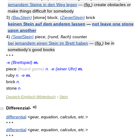
jemandem Steine in den Weg legen
—
(
fig.
)
create obstacles
or
make things difficult for somebody
3)
(BauStein)
[stone] block;
(ZiegelStein)
brick
keinen Stein auf dem anderen lassen
—
not leave one stone
upon another
4)
(SpielStein)
piece;
(rund, flach)
counter
bei jemandem einen Stein im Brett haben
—
(
fig.
)
be in
somebody's good books
* * *
-
e (Brettspiel)
m.
piece
(board game)
n. -e (einer Uhr)
m.
ruby
n. -e
m.
brick
n.
stone
n.
Deutsch-Englisch Wörterbuch
Stein
>
Differenzial-
15
differential
<gear, equation, calculus, etc.>
* * *
differential
<gear, equation, calculus, etc.>
* * *