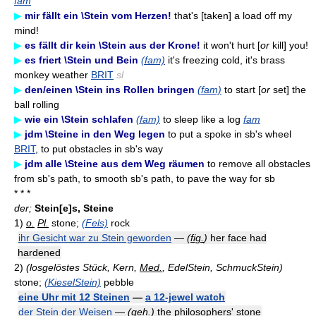
fam
▶
mir fällt ein \Stein vom Herzen!
that's [taken] a load off my
mind!
▶
es fällt dir kein \Stein aus der Krone!
it won't hurt [
or
kill] you!
▶
es friert \Stein und Bein
(fam)
it's freezing cold, it's brass
monkey weather
BRIT
sl
▶
den/einen \Stein ins Rollen bringen
(fam)
to start [
or
set] the
ball rolling
▶
wie ein \Stein schlafen
(fam)
to sleep like a log
fam
▶
jdm \Steine in den Weg legen
to put a spoke in sb's wheel
BRIT
, to put obstacles in sb's way
▶
jdm alle \Steine aus dem Weg räumen
to remove all obstacles
from sb's path, to smooth sb's path, to pave the way for sb
* * *
der;
Stein[e]s, Steine
1)
o.
Pl.
stone;
(Fels)
rock
ihr Gesicht war zu Stein geworden
—
(
fig.
)
her face had
hardened
2)
(losgelöstes Stück, Kern,
Med.
, EdelStein, SchmuckStein)
stone;
(KieselStein)
pebble
eine Uhr mit 12 Steinen
—
a 12-jewel watch
der Stein der Weisen
—
(
geh.
)
the philosophers' stone