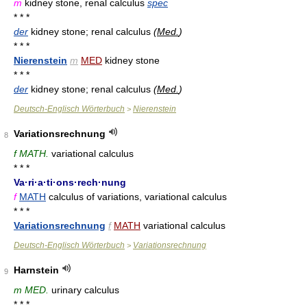
m
kidney stone, renal calculus
spec
* * *
der
kidney stone; renal calculus
(
Med.
)
* * *
Nierenstein
m
MED
kidney stone
* * *
der
kidney stone; renal calculus
(
Med.
)
Deutsch-Englisch Wörterbuch
Nierenstein
>
Variationsrechnung
8
f MATH.
variational calculus
* * *
Va·ri·a·ti·ons·rech·nung
f
MATH
calculus of variations, variational calculus
* * *
Variationsrechnung
f
MATH
variational calculus
Deutsch-Englisch Wörterbuch
Variationsrechnung
>
Harnstein
9
m MED.
urinary calculus
* * *