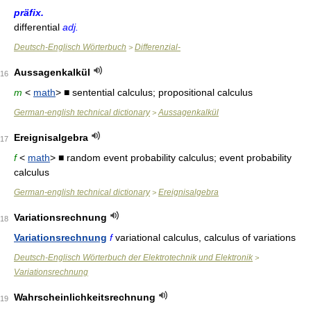
präfix.
differential
adj.
Deutsch-Englisch Wörterbuch
Differenzial-
>
Aussagenkalkül
16
m
<
math
> ■ sentential calculus; propositional calculus
German-english technical dictionary
Aussagenkalkül
>
Ereignisalgebra
17
f
<
math
> ■ random event probability calculus; event probability
calculus
German-english technical dictionary
Ereignisalgebra
>
Variationsrechnung
18
Variationsrechnung
f
variational calculus, calculus of variations
Deutsch-Englisch Wörterbuch der Elektrotechnik und Elektronik
>
Variationsrechnung
Wahrscheinlichkeitsrechnung
19