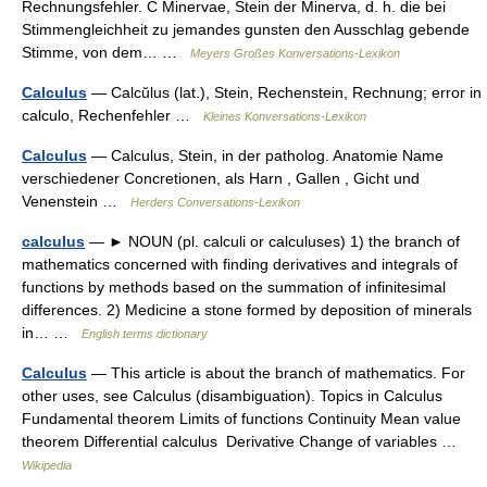
Rechnungsfehler. C Minervae, Stein der Minerva, d. h. die bei
Stimmengleichheit zu jemandes gunsten den Ausschlag gebende
Stimme, von dem… …
Meyers Großes Konversations-Lexikon
Calculus
— Calcŭlus (lat.), Stein, Rechenstein, Rechnung; error in
calculo, Rechenfehler …
Kleines Konversations-Lexikon
Calculus
— Calculus, Stein, in der patholog. Anatomie Name
verschiedener Concretionen, als Harn , Gallen , Gicht und
Venenstein …
Herders Conversations-Lexikon
calculus
— ► NOUN (pl. calculi or calculuses) 1) the branch of
mathematics concerned with finding derivatives and integrals of
functions by methods based on the summation of infinitesimal
differences. 2) Medicine a stone formed by deposition of minerals
in… …
English terms dictionary
Calculus
— This article is about the branch of mathematics. For
other uses, see Calculus (disambiguation). Topics in Calculus
Fundamental theorem Limits of functions Continuity Mean value
theorem Differential calculus Derivative Change of variables …
Wikipedia