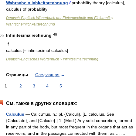
Wahrscheinlichkeitsrechnung
f
probability theory [calculus],
calculus of probability
Deutsch-Englisch Wörterbuch der Elektrotechnik und Elektronik
>
Wahrscheinlichkeitsrechnung
Infinitesimalrechnung
20
f
calculus
[= infinitesimal calculus]
Deutsch-Englisches Wörterbuch
Infinitesimalrechnung
>
Страницы
Следующая
→
1
2
3
4
5
См. также в других словарях:
Calculus
— Cal cu*lus, n.; pl. {Calculi}. [L, calculus. See
{Calculate}, and {Calcule}.] 1. (Med.) Any solid concretion, formed
in any part of the body, but most frequent in the organs that act as
reservoirs, and in the passages connected with them; as,… …