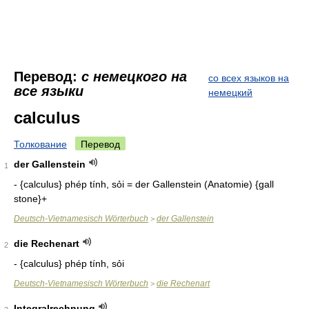
Перевод:
с немецкого на
со всех языков на
все языки
немецкий
calculus
Толкование
Перевод
der Gallenstein
1
- {calculus} phép tính, sỏi = der Gallenstein (Anatomie) {gall
stone}+
Deutsch-Vietnamesisch Wörterbuch
der Gallenstein
>
die Rechenart
2
- {calculus} phép tính, sỏi
Deutsch-Vietnamesisch Wörterbuch
die Rechenart
>
Integralrechnung