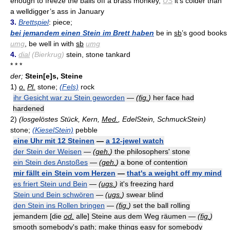
enough to freeze the balls off a brass monkey,
US
it’s colder than
a welldigger’s ass in January
3.
Brettspiel
: piece;
bei jemandem einen Stein im Brett haben
be in
sb
’s good books
umg
, be well in with
sb
umg
4.
dial
(Bierkrug)
stein, stone tankard
* * *
der;
Stein[e]s, Steine
1)
o.
Pl.
stone;
(Fels)
rock
ihr Gesicht war zu Stein geworden
—
(
fig.
)
her face had
hardened
2)
(losgelöstes Stück, Kern,
Med.
, EdelStein, SchmuckStein)
stone;
(KieselStein)
pebble
eine Uhr mit 12 Steinen
—
a 12-jewel watch
der Stein der Weisen
—
(
geh.
)
the philosophers' stone
ein Stein des Anstoßes
—
(
geh.
)
a bone of contention
mir fällt ein Stein vom Herzen
—
that's a weight off my mind
es friert Stein und Bein
—
(
ugs.
)
it's freezing hard
Stein und Bein schwören
—
(
ugs.
)
swear blind
den Stein ins Rollen bringen
—
(
fig.
)
set the ball rolling
jemandem [die
od.
alle] Steine aus dem Weg räumen —
(
fig.
)
smooth somebody's path; make things easy for somebody