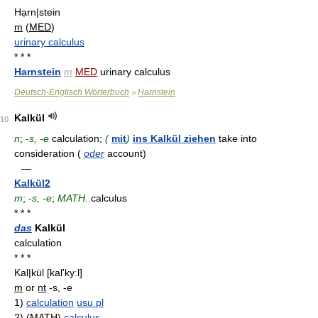
Hạrn|stein
m
(
MED
)
urinary calculus
* * *
Harnstein
m
MED
urinary calculus
Deutsch-Englisch Wörterbuch
Harnstein
>
Kalkül
10
n
;
-
s, -e
calculation;
(
mit
)
ins Kalkül ziehen
take into
consideration (
oder
account)
—
Kalkül2
m
;
-
s, -e
;
MATH.
calculus
* * *
das
Kalkül
calculation
* * *
Kal|kül
[kal'kyːl]
m
or
nt
-s, -e
1)
calculation
usu pl
2)
(
MATH
)
calculus