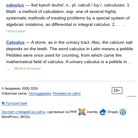
calculus
— /kal kyeuh leuhs/, n., pl. calculi / luy /, calculuses. 1.
Math. a method of calculation, esp. one of several highly
systematic methods of treating problems by a special system of
algebraic notations, as differential or integral calculus. 2.… …
Universalium
Calculus
— A stone, as in the urinary tract. Also, the calcium salt
deposits on the teeth. The word calculus in Latin means a pebble.
Pebbles were once used for counting, from which came the
mathematical field of calculus. A urinary calculus is a pebble in…
…
Medical dictionary
© Академик, 2000-2026
18+
Обратная связь:
Техподдержка
,
Реклама на сайте
👣 Путешествия
Экспорт словарей на сайты
, сделанные на PHP,
Joomla,
Drupal,
WordPress, MODx.