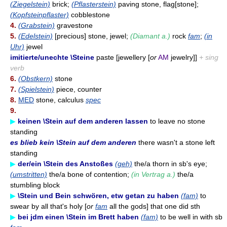
(Ziegelstein)
brick;
(Pflasterstein)
paving stone, flag[stone];
(Kopfsteinpflaster)
cobblestone
4.
(Grabstein)
gravestone
5.
(Edelstein)
[precious] stone, jewel;
(Diamant a.)
rock
fam
;
(in
Uhr)
jewel
imitierte/unechte \Steine
paste [jewellery [
or
AM
jewelry]]
+ sing
verb
6.
(Obstkern)
stone
7.
(Spielstein)
piece, counter
8.
MED
stone, calculus
spec
9.
▶
keinen \Stein auf dem anderen lassen
to leave no stone
standing
es blieb kein \Stein auf dem anderen
there wasn't a stone left
standing
▶
der/ein \Stein des Anstoßes
(geh)
the/a thorn in sb's eye;
(umstritten)
the/a bone of contention;
(in Vertrag a.)
the/a
stumbling block
▶
\Stein und Bein schwören, etw getan zu haben
(fam)
to
swear by all that's holy [
or
fam
all the gods] that one did sth
▶
bei jdm einen \Stein im Brett haben
(fam)
to be well in with sb