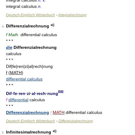
integral calculus
n.
f.
integral calculus
n.
Deutsch-Englisch Wörterbuch
Integralrechnung
>
Differenzialrechnung
4
f Math.
differential calculus
* * *
die
Differenzialrechnung
calculus
* * *
Dif|fe|ren|zi|al|rech|nung
f
(
MATH
)
differential calculus
* * *
RR
Dif·fe·ren·zi·al·rech·nung
f
differential
calculus
* * *
Differenzialrechnung
f
MATH
differential calculus
Deutsch-Englisch Wörterbuch
Differenzialrechnung
>
Infinitesimalrechnung
5