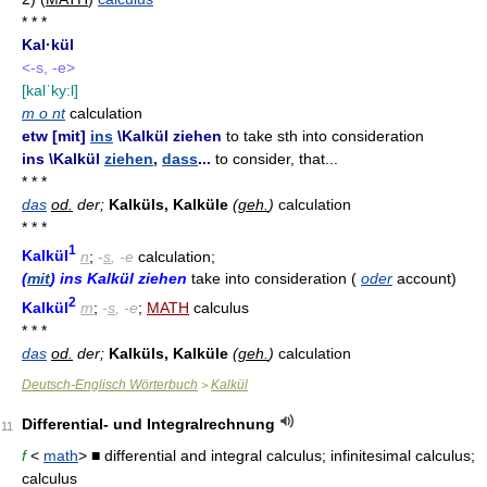
* * *
Kal·kül
<-s, -e>
[kalˈky:l]
m o nt
calculation
etw [mit]
ins
\Kalkül ziehen
to take sth into consideration
ins \Kalkül
ziehen
,
dass
...
to consider, that...
* * *
das
od.
der;
Kalküls, Kalküle
(
geh.
)
calculation
* * *
1
Kalkül
n
;
-
s
, -e
calculation;
(
mit
) ins Kalkül ziehen
take into consideration (
oder
account)
2
Kalkül
m
;
-
s
, -e
;
MATH
calculus
* * *
das
od.
der;
Kalküls, Kalküle
(
geh.
)
calculation
Deutsch-Englisch Wörterbuch
Kalkül
>
Differential- und Integralrechnung
11
f
<
math
> ■ differential and integral calculus; infinitesimal calculus;
calculus