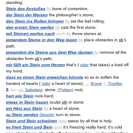
standing;
Stein des Anstoßes
fig
bone of contention;
der Stein der Weisen
the philosopher’s stone;
den Stein ins Rollen bringen
fig
set the ball rolling;
den ersten Stein werfen
fig
cast the first stone;
mit Steinen werfen nach
auch
fig
throw stones at;
jemandem Steine in den Weg legen
fig
place obstacles in
sb
’s
path;
jemandem die Steine aus dem Weg räumen
fig
remove all the
obstacles from
sb
’s path;
mir fällt ein Stein vom Herzen
that’s (
oder
that takes) a load off
my mind;
dass es einen Stein erweichen könnte
so as to soften the
hardest of hearts (
oder
a heart of stone);
→
Krone
1
,
Tropfen
2.
nur
sg
;
Substanz
: stone;
(Felsen)
rock;
hart wie Stein
rock-hard;
etwas in Stein hauen
sculpt
sth
in stone;
ein Herz aus Stein
fig
a heart of stone;
zu Stein werden
Gesicht
: turn to stone;
Stein und Bein schwören
umg
swear by all that is holy;
es friert Stein und Bein
umg
it’s freezing really hard, it’s cold