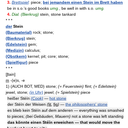
3.
Brettspiel
: piece;
bei jemandem einen Stein im Brett haben
be in s.o.’s good books
umg.
, be well in with s.o.
umg.
4.
Dial. (Bierkrug)
stein, stone tankard
* * *
der
Stein
(Baumaterial)
rock; stone;
(Bierkrug)
stein;
(Edelstein)
gem;
(Medizin)
calculus;
(Obstkern)
kernel; pit; core; stone;
(Spielfigur)
piece
* * *
[ʃtain]
m
-(e)s, -e
1)
(AUCH BOT, MED)
stone;
(= Feuerstein)
flint;
(= Edelstein)
jewel, stone;
(in Uhr)
jewel;
(= Spielstein)
piece
heißer Stéín
(Cook)
—
hot stone
der Stéín der Weisen
(
lit
,
fig
)
—
the philosophers' stone
es blieb kein Stéín auf dem anderen — everything was smashed
to pieces;
(bei Gebäuden, Mauern)
not a stone was left standing
das könnte einen Stéín erweichen — that would move the