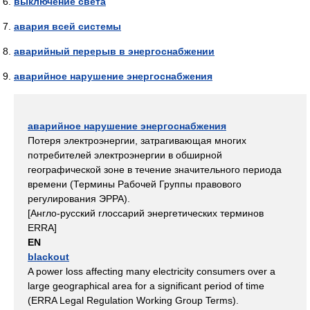
выключение света
авария всей системы
аварийный перерыв в энергоснабжении
аварийное нарушение энергоснабжения
аварийное нарушение энергоснабжения
Потеря электроэнергии, затрагивающая многих
потребителей электроэнергии в обширной
географической зоне в течение значительного периода
времени (Термины Рабочей Группы правового
регулирования ЭРРА).
[Англо-русский глосcарий энергетических терминов
ERRA]
EN
blackout
A power loss affecting many electricity consumers over a
large geographical area for a significant period of time
(ERRA Legal Regulation Working Group Terms).