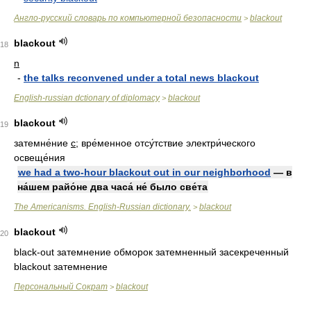
Англо-русский словарь по компьютерной безопасности
blackout
>
blackout
18
n
-
the talks reconvened under a total news blackout
English-russian dctionary of diplomacy
blackout
>
blackout
19
затемне́ние
с
; вре́менное отсу́тствие электри́ческого
освеще́ния
we had a two-hour blackout out in our neighborhood
— в
на́шем райо́не два часа́ не́ было све́та
The Americanisms. English-Russian dictionary.
blackout
>
blackout
20
black-out затемнение обморок затемненный засекреченный
blackout затемнение
Персональный Сократ
blackout
>