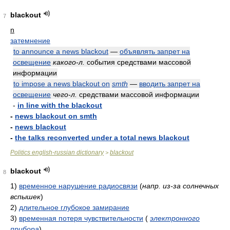
blackout
7
n
затемнение
to announce a news blackout
—
объявлять запрет на
освещение
какого-л.
события средствами массовой
информации
to impose a news blackout on
smth
—
вводить запрет на
освещение
чего-л.
средствами массовой информации
-
in line with the blackout
-
news blackout on smth
-
news blackout
-
the talks reconverted under a total news blackout
Politics english-russian dictionary
blackout
>
blackout
8
1)
временное нарушение радиосвязи
(
напр. из-за солнечных
вспышек
)
2)
длительное глубокое замирание
3)
временная потеря чувствительности
(
электронного
прибора
)