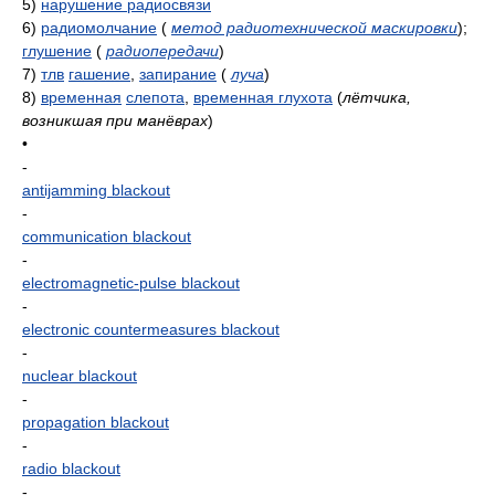
5)
нарушение радиосвязи
6)
радиомолчание
(
метод радиотехнической маскировки
)
;
глушение
(
радиопередачи
)
7)
тлв
гашение
,
запирание
(
луча
)
8)
временная
слепота
,
временная глухота
(
лётчика,
возникшая при манёврах
)
•
-
antijamming blackout
-
communication blackout
-
electromagnetic-pulse blackout
-
electronic countermeasures blackout
-
nuclear blackout
-
propagation blackout
-
radio blackout
-