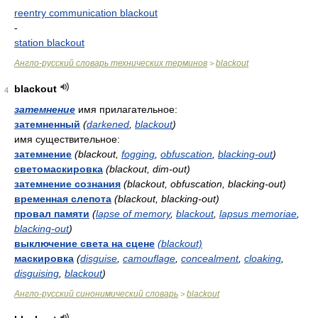
reentry communication blackout
-
station blackout
Англо-русский словарь технических терминов
blackout
>
blackout
4
затемнение
имя прилагательное:
затемненный
(
darkened
,
blackout
)
имя существительное:
затемнение
(blackout,
fogging
,
obfuscation
,
blacking-out
)
светомаскировка
(blackout, dim-out)
затемнение сознания
(blackout, obfuscation, blacking-out)
временная слепота
(blackout, blacking-out)
провал памяти
(
lapse of memory
,
blackout
,
lapsus memoriae
,
blacking-out
)
выключение света на сцене
(blackout)
маскировка
(
disguise
,
camouflage
,
concealment
,
cloaking
,
disguising
,
blackout
)
Англо-русский синонимический словарь
blackout
>