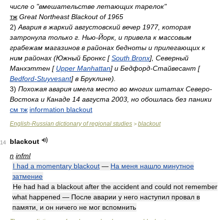
числе о "вмешательстве летающих тарелок"
тж
Great Northeast Blackout of 1965
2)
Авария в жаркий августовский вечер 1977, которая
затронула только г. Нью-Йорк, и привела к массовым
грабежам магазинов в районах бедноты и прилегающих к
ним районах (Южный Бронкс [
South Bronx
], Северный
Манхэттен [
Upper Manhattan
] и Бедфорд-Стайвесант [
Bedford-Stuyvesant
] в Бруклине).
3)
Похожая авария имела место во многих штатах Северо-
Востока и Канаде 14 августа 2003, но обошлась без паники
см тж
information blackout
English-Russian dictionary of regional studies
blackout
>
blackout
14
n
infml
I had a momentary blackout
—
На меня нашло минутное
затмение
He had had a blackout after the accident and could not remember
what happened — После аварии у него наступил провал в
памяти, и он ничего не мог вспомнить