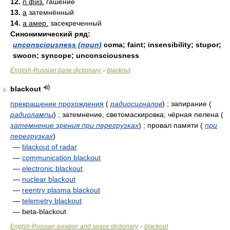
12.
n физ.
гашение
13.
a
затемнённый
14.
a амер.
засекреченный
Синонимический ряд:
unconsciousness (noun)
coma; faint; insensibility; stupor;
swoon; syncope; unconsciousness
English-Russian base dictionary
blackout
>
blackout
6
прекращение прохождения
(
радиосигналов
)
; запирание
(
радиолампы
)
; затемнение, светомаскировка; чёрная пелена
(
затемнение зрения при перегрузках
)
; провал памяти
(
при
перегрузках
)
—
blackout of radar
—
communication blackout
—
electronic blackout
—
nuclear blackout
—
reentry plasma blackout
—
telemetry blackout
— beta-blackout
Englsh-Russian aviation and space dictionary
blackout
>