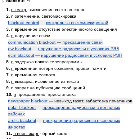
blackout
5
1.
n театр.
выключение света на сцене
2.
n
затемнение, светомаскировка
blackout control
—
контроль за светомаскировкой
3.
n
временное отсутствие электрического освещения
4.
n
нарушение связи
communication blackout
—
прекращение связи
ew blackout
—
нарушение радиосвязи в условиях РЭБ
ecm blackout
—
нарушение радиосвязи в условиях РЭП
5.
n
задержка показа телепрограммы
6.
n
временная потеря сознания; провал памяти
7.
n
временная слепота
8.
n
вымарка, исключение из текста
9.
n
запрет на публикацию сообщений
10.
n
прекращение, приостановка
newspaper blackout
— невыход газет; забастовка печатников
polar blackout
—
прекращение радиосвязи в полярных
районах
arctic blackout
—
прекращение радиосвязи в северных
широтах
11.
n воен. жарг.
чёрный кофе