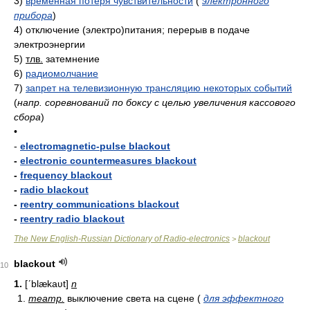
3)
временная потеря чувствительности
(
электронного
прибора
)
4)
отключение (электро)питания; перерыв в подаче
электроэнергии
5)
тлв.
затемнение
6)
радиомолчание
7)
запрет на телевизионную трансляцию некоторых событий
(
напр. соревнований по боксу с целью увеличения кассового
сбора
)
•
-
electromagnetic-pulse blackout
-
electronic countermeasures blackout
-
frequency blackout
-
radio blackout
-
reentry communications blackout
-
reentry radio blackout
The New English-Russian Dictionary of Radio-electronics
blackout
>
blackout
10
1.
[ʹblækaʋt]
n
1.
театр.
выключение света на сцене (
для эффектного