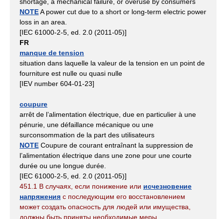
shortage, a mechanical failure, or overuse by consumers
NOTE
A power cut due to a short or long-term electric power
loss in an area.
[IEC 61000-2-5, ed. 2.0 (2011-05)]
FR
manque de tension
situation dans laquelle la valeur de la tension en un point de
fourniture est nulle ou quasi nulle
[IEV number 604-01-23]
coupure
arrêt de l’alimentation électrique, due en particulier à une
pénurie, une défaillance mécanique ou une
surconsommation de la part des utilisateurs
NOTE
Coupure de courant entraînant la suppression de
l’alimentation électrique dans une zone pour une courte
durée ou une longue durée.
[IEC 61000-2-5, ed. 2.0 (2011-05)]
451.1 В случаях, если понижение или
исчезновение
напряжения
с последующим его восстановлением
может создать опасность для людей или имущества,
должны быть приняты необходимые меры