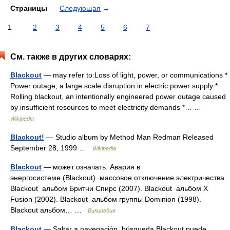
Страницы
Следующая
→
1
2
3
4
5
6
7
См. также в других словарях:
Blackout
— may refer to:Loss of light, power, or communications *
Power outage, a large scale disruption in electric power supply *
Rolling blackout, an intentionally engineered power outage caused
by insufficient resources to meet electricity demands *… …
Wikipedia
Blackout!
— Studio album by Method Man Redman Released
September 28, 1999 …
Wikipedia
Blackout
— может означать: Авария в
энергосистеме (Blackout) массовое отключение электричества.
Blackout альбом Бритни Спирс (2007). Blackout альбом X
Fusion (2002). Blackout альбом группы Dominion (1998).
Blackout альбом… …
Википедия
Blackout
— Saltar a navegación, búsqueda Blackout puede