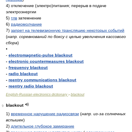
4)
отключение (электро)питания; перерыв в подаче
электроэнергии
5)
тлв
затемнение
6)
радиомолчание
7)
запрет на телевизионную трансляцию некоторых событий
(
напр. соревнований по боксу с целью увеличения кассового
сбора
)
•
-
electromagnetic-pulse blackout
-
electronic countermeasures blackout
-
frequency blackout
-
radio blackout
-
reentry communications blackout
-
reentry radio blackout
English-Russian electronics dictionary
blackout
>
blackout
9
1)
временное нарушение радиосвязи
(
напр. из-за солнечных
вспышек
)
2)
длительное глубокое замирание