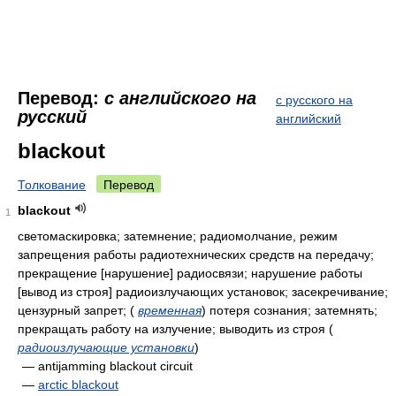
Перевод:
с английского на
с русского на
русский
английский
blackout
Толкование
Перевод
blackout
1
светомаскировка; затемнение; радиомолчание, режим
запрещения работы радиотехнических средств на передачу;
прекращение [нарушение] радиосвязи; нарушение работы
[вывод из строя] радиоизлучающих установок; засекречивание;
цензурный запрет;
(
временная
)
потеря сознания; затемнять;
прекращать работу на излучение; выводить из строя
(
радиоизлучающие установки
)
— antijamming blackout circuit
—
arctic blackout