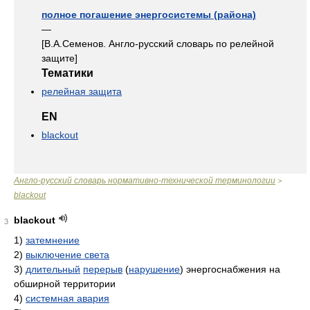
полное погашение энергосистемы (района)
—
[В.А.Семенов. Англо-русский словарь по релейной
защите]
Тематики
релейная защита
EN
blackout
Англо-русский словарь нормативно-технической терминологии
>
blackout
blackout
3
1)
затемнение
2)
выключение света
3)
длительный
перерыв
(
нарушение
) энергоснабжения на
обширной территории
4)
системная авария