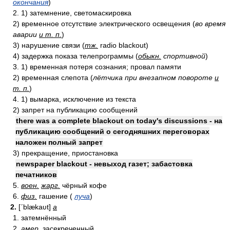
окончания
)
2. 1) затемнение, светомаскировка
2) временное отсутствие электрического освещения (
во время
аварии
и т. п.
)
3) нарушение связи (
тж.
radio blackout)
4) задержка показа телепрограммы (
обыкн.
спортивной
)
3. 1) временная потеря сознания; провал памяти
2) временная слепота (
лётчика при внезапном повороте
и
т. п.
)
4. 1) вымарка, исключение из текста
2) запрет на публикацию сообщений
there was a complete blackout on today's discussions - на
публикацию сообщений о сегодняшних переговорах
наложен полный запрет
3) прекращение, приостановка
newspaper blackout - невыход газет; забастовка
печатников
5.
воен.
жарг.
чёрный кофе
6.
физ.
гашение (
луча
)
2.
[ʹblækaʋt]
a
1. затемнённый
2.
амер.
засекреченный