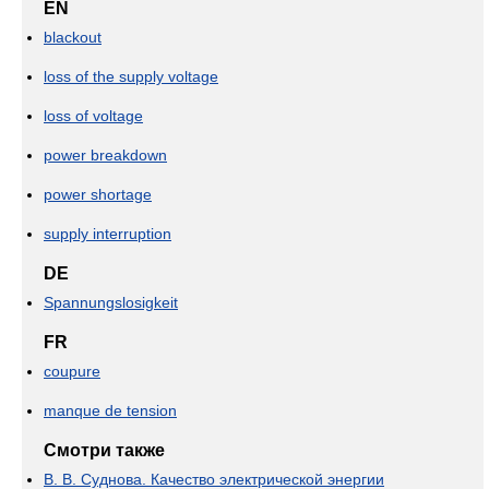
EN
blackout
loss of the supply voltage
loss of voltage
power breakdown
power shortage
supply interruption
DE
Spannungslosigkeit
FR
coupure
manque de tension
Смотри также
В. В. Суднова. Качество электрической энергии