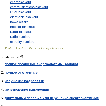
—
chaff blackout
—
communications blackout
—
ECM blackout
—
electronic blackout
—
news blackout
—
nuclear blackout
—
radar blackout
—
radio blackout
—
security blackout
English-Russian military dictionary
blackout
>
blackout
2
полное погашение энергосистемы (района)
полное отключение
нарушение радиосвязи
исчезновение напряжения
длительный перерыв или нарушение энергоснабжения