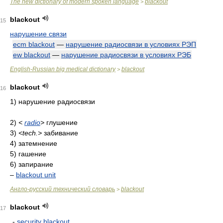
The new dictionary of modern spoken language
blackout
>
blackout
15
нарушение связи
ecm blackout
—
нарушение радиосвязи в условиях РЭП
ew blackout
—
нарушение радиосвязи в условиях РЭБ
English-Russian big medical dictionary
blackout
>
blackout
16
1) нарушение радиосвязи
2)
<
radio
>
глушение
3)
<tech.>
забивание
4) затемнение
5) гашение
6) запирание
–
blackout unit
Англо-русский технический словарь
blackout
>
blackout
17
-
security blackout