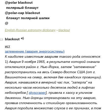
@polar blackout
полярный блэкаут
@polar-cap blackout
блэкаут полярной шапки
@
English-Russian astronomy dictionary
blackout
>
blackout
13
ист
затемнение (авария энергосистемы)
К наиболее известным авариям такого рода относятся:
1)
Авария 9 ноября 1965, в результате которой сначала
отключился район г. Нью-Йорка, затем "затемнение"
распространилось на весь Северо-Восток США (от г.
Вашингтона на север, включая две канадских провинции).
Авария, начавшаяся в вечерний час пик, "заперла" на
несколько часов несколько десятков людей в лифтах
небоскребов [
skyscraper
], привела к хаосу в уличном
движении. Нью-йоркцы отреагировали на эту аварию,
проявив сплоченность и стихийную организованность.
Авария породила множество слухов о ее причинах, в том