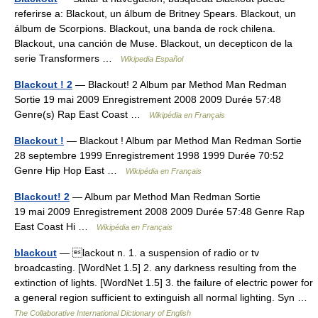
referirse a: Blackout, un álbum de Britney Spears. Blackout, un
álbum de Scorpions. Blackout, una banda de rock chilena.
Blackout, una canción de Muse. Blackout, un decepticon de la
serie Transformers …
Wikipedia Español
Blackout ! 2
— Blackout! 2 Album par Method Man Redman
Sortie 19 mai 2009 Enregistrement 2008 2009 Durée 57:48
Genre(s) Rap East Coast …
Wikipédia en Français
Blackout !
— Blackout ! Album par Method Man Redman Sortie
28 septembre 1999 Enregistrement 1998 1999 Durée 70:52
Genre Hip Hop East …
Wikipédia en Français
Blackout! 2
— Album par Method Man Redman Sortie
19 mai 2009 Enregistrement 2008 2009 Durée 57:48 Genre Rap
East Coast Hi …
Wikipédia en Français
blackout
— lackout n. 1. a suspension of radio or tv
broadcasting. [WordNet 1.5] 2. any darkness resulting from the
extinction of lights. [WordNet 1.5] 3. the failure of electric power for
a general region sufficient to extinguish all normal lighting. Syn …
The Collaborative International Dictionary of English