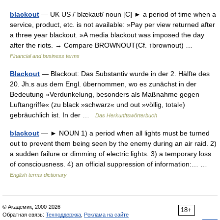
blackout
— UK US /ˈblækaʊt/ noun [C] ► a period of time when a
service, product, etc. is not available: »Pay per view returned after
a three year blackout. »A media blackout was imposed the day
after the riots. → Compare BROWNOUT(Cf. ↑brownout) …
Financial and business terms
Blackout
— Blackout: Das Substantiv wurde in der 2. Hälfte des
20. Jh.s aus dem Engl. übernommen, wo es zunächst in der
Bedeutung »Verdunkelung, besonders als Maßnahme gegen
Luftangriffe« (zu black »schwarz« und out »völlig, total«)
gebräuchlich ist. In der …
Das Herkunftswörterbuch
blackout
— ► NOUN 1) a period when all lights must be turned
out to prevent them being seen by the enemy during an air raid. 2)
a sudden failure or dimming of electric lights. 3) a temporary loss
of consciousness. 4) an official suppression of information:… …
English terms dictionary
© Академик, 2000-2026
18+
Обратная связь:
Техподдержка
,
Реклама на сайте