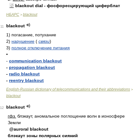
♢
blackout dial - фосфоресцирующий циферблат
НБАРС
blackout
>
blackout
11
1)
погасание, потухание
2)
нарушение
(
связи
)
3)
полное отключение питания
•
-
communication blackout
-
propagation blackout
-
radio blackout
-
reentry blackout
English-Russian dictionary of telecommunications and their abbreviations
>
blackout
blackout
12
гфз.
блэкаут, аномальное поглощение волн в ионосфере
Земли
@auroral blackout
блэкаут зоны полярных сияний