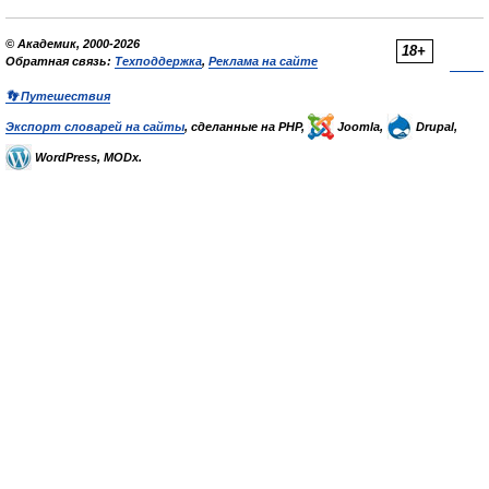
© Академик, 2000-2026
18+
Обратная связь:
Техподдержка
,
Реклама на сайте
👣 Путешествия
Экспорт словарей на сайты
, сделанные на PHP,
Joomla,
Drupal,
WordPress, MODx.