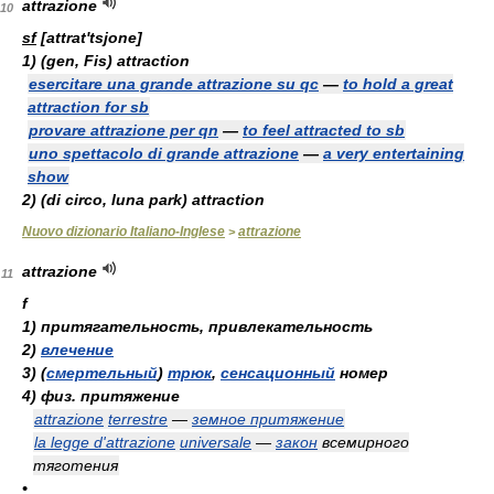
attrazione
10
sf
[attrat'tsjone]
1)
(gen, Fis)
attraction
esercitare una grande attrazione su qc
—
to hold a great
attraction for sb
provare attrazione per qn
—
to feel attracted to sb
uno spettacolo di grande attrazione
—
a very entertaining
show
2)
(di circo, luna park)
attraction
Nuovo dizionario Italiano-Inglese
attrazione
>
attrazione
11
f
1)
притягательность, привлекательность
2)
влечение
3)
(
смертельный
)
трюк
,
сенсационный
номер
4)
физ. притяжение
attrazione
terrestre
—
земное притяжение
la legge d'attrazione
universale
—
закон
всемирного
тяготения
•