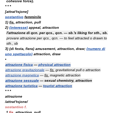
cohesive force).
* * *
[attrat'tsjone]
sostantivo
femminile
1)
fis.
attraction, pull
2)
(interesse)
appeal, attraction
l'attrazione di qcn. per qcs., qcn. — sb.'s liking for sth., sb.
provare attrazione per qcs., qcn. — to feel attracted
o
drawn to
sth., sb
3)
(di festa, fiera)
amusement, attraction, draw;
(numero di
uno spettacolo)
attraction, draw
•
attrazione fisica
—
physical attraction
attrazione gravitazionale
—
fis.
gravitational pull
o
attraction
attrazione magnetica
—
fis.
magnetic attraction
attrazione sessuale
— sexual chemistry, attraction
attrazione turistica
—
tourist attraction
* * *
attrazione
/attrat'tsjone/
sostantivo f.
1
fis.
attraction, pull