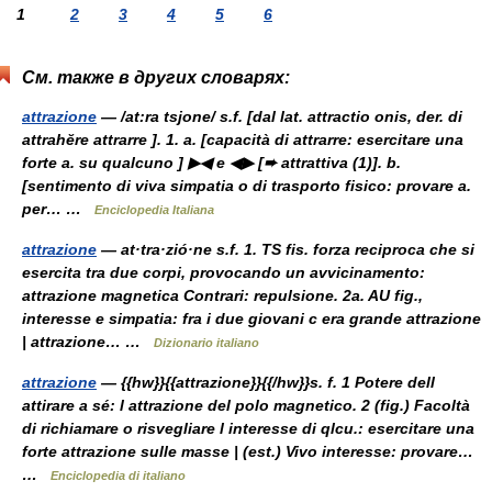
1
2
3
4
5
6
См. также в других словарях:
attrazione
— /at:ra tsjone/ s.f. [dal lat. attractio onis, der. di
attrahĕre attrarre ]. 1. a. [capacità di attrarre: esercitare una
forte a. su qualcuno ] ▶◀ e ◀▶ [➨ attrattiva (1)]. b.
[sentimento di viva simpatia o di trasporto fisico: provare a.
per… …
Enciclopedia Italiana
attrazione
— at·tra·zió·ne s.f. 1. TS fis. forza reciproca che si
esercita tra due corpi, provocando un avvicinamento:
attrazione magnetica Contrari: repulsione. 2a. AU fig.,
interesse e simpatia: fra i due giovani c era grande attrazione
| attrazione… …
Dizionario italiano
attrazione
— {{hw}}{{attrazione}}{{/hw}}s. f. 1 Potere dell
attirare a sé: l attrazione del polo magnetico. 2 (fig.) Facoltà
di richiamare o risvegliare l interesse di qlcu.: esercitare una
forte attrazione sulle masse | (est.) Vivo interesse: provare…
…
Enciclopedia di italiano