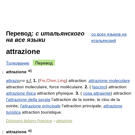
Перевод:
с итальянского
со всех языков на
на все языки
итальянский
attrazione
Толкование
Перевод
attrazione
1
attrazi
o
ne
s.f.
1.
(
Fis,Chim,Ling
) attraction:
attrazione molecolare
attraction moleculaire, force moléculaire.
2.
(
fascino
) attraction:
attrazione fisica
attraction physique.
3.
(
cosa attraente
) attraction:
l'attrazione della serata
l'attraction de la soirée, le clou de la
soirée;
l'attrazione principale
l'attraction principale;
attrazione
turistica
attraction touristique.
Dizionario Italiano-Francese
attrazione
>
attrazione
2