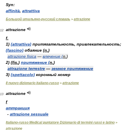
Syn:
affinità
,
attrattiva
Большой итальяно-русский словарь
attrazione
>
attrazione
12
f.
1)
(attrattiva)
притягательность, привлекательность;
(fascino)
обаяние (
n.
)
attrazione fisica
—
влечение (
n.
)
2)
(
fis.
)
притяжение (
n.
)
attrazione terrestre
—
земное притяжение
3)
(spettacolo)
коронный номер
Il nuovo dizionario italiano-russo
attrazione
>
attrazione
13
f
аттракция
-
attrazione sessuale
Italiano-russo Medical puntatore Dizionario di termini russi e latino
>
attrazione