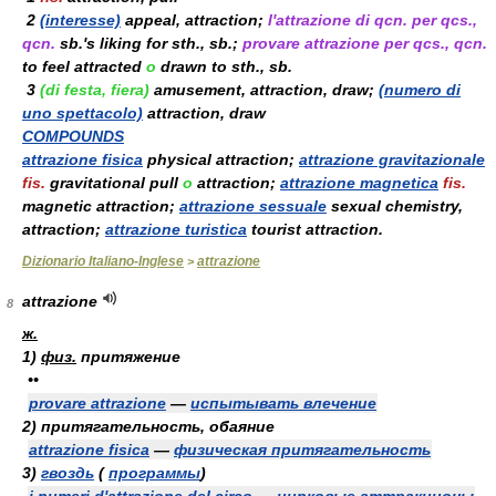
2
(interesse)
appeal, attraction;
l'attrazione di qcn. per qcs.,
qcn.
sb.'s liking for sth., sb.;
provare attrazione per qcs., qcn.
to feel attracted
o
drawn to sth., sb.
3
(di festa, fiera)
amusement, attraction, draw;
(numero di
uno spettacolo)
attraction, draw
COMPOUNDS
attrazione fisica
physical attraction;
attrazione gravitazionale
fis.
gravitational pull
o
attraction;
attrazione magnetica
fis.
magnetic attraction;
attrazione sessuale
sexual chemistry,
attraction;
attrazione turistica
tourist attraction.
Dizionario Italiano-Inglese
attrazione
>
attrazione
8
ж.
1)
физ.
притяжение
••
provare attrazione
—
испытывать влечение
2)
притягательность, обаяние
attrazione fisica
—
физическая притягательность
3)
гвоздь
(
программы
)