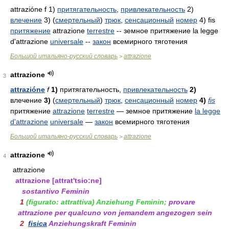
attrazióne f 1)
притягательность
,
привлекательность
2)
влечение
3) (
смертельный
)
трюк
,
сенсационный
номер
4) fis
притяжение
attrazione
terrestre
-- земное притяжение la legge
d'attrazione
universale
--
закон
всемирного тяготения
Большой итальяно-русский словарь
attrazione
>
attrazione
3
attrazióne
f
1)
притягательность,
привлекательность
2)
влечение
3)
(
смертельный
)
трюк
,
сенсационный
номер
4)
fis
притяжение
attrazione
terrestre
— земное притяжение
la legge
d'attrazione
universale
—
закон
всемирного тяготения
Большой итальяно-русский словарь
attrazione
>
attrazione
4
attrazione
attrazione
[attrat'tsio:ne]
sostantivo
Feminin
1
(figurato: attrattiva)
Anziehung
Feminin
;
provare
attrazione per qualcuno
von jemandem angezogen sein
2
fisica
Anziehungskraft
Feminin