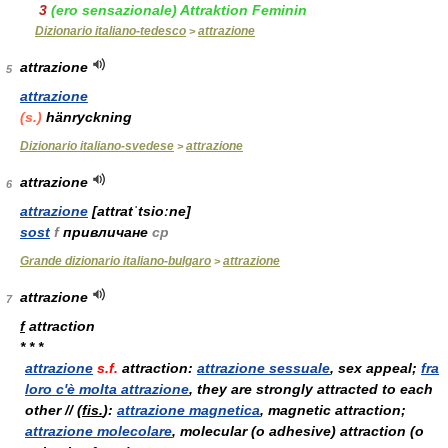
3
(ero sensazionale)
Attraktion
Feminin
Dizionario italiano-tedesco
attrazione
>
attrazione
5
attrazione
(s.)
hänryckning
Dizionario italiano-svedese
attrazione
>
attrazione
6
attrazione
[attratˈtsioːne]
sost
f
привличане
ср
Grande dizionario italiano-bulgaro
attrazione
>
attrazione
7
f
attraction
* * *
attrazione
s.f.
attraction:
attrazione sessuale
, sex appeal;
fra
loro c'è molta attrazione
, they are strongly attracted to each
other // (
fis.
):
attrazione magnetica
, magnetic attraction;
attrazione molecolare
, molecular (
o
adhesive) attraction (
o