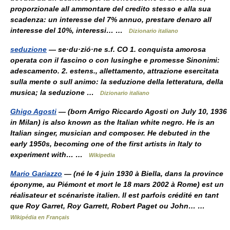
proporzionale all ammontare del credito stesso e alla sua
scadenza: un interesse del 7% annuo, prestare denaro all
interesse del 10%, interessi… …
Dizionario italiano
seduzione
— se·du·zió·ne s.f. CO 1. conquista amorosa
operata con il fascino o con lusinghe e promesse Sinonimi:
adescamento. 2. estens., allettamento, attrazione esercitata
sulla mente o sull animo: la seduzione della letteratura, della
musica; la seduzione …
Dizionario italiano
Ghigo Agosti
— (born Arrigo Riccardo Agosti on July 10, 1936
in Milan) is also known as the Italian white negro. He is an
Italian singer, musician and composer. He debuted in the
early 1950s, becoming one of the first artists in Italy to
experiment with… …
Wikipedia
Mario Gariazzo
— (né le 4 juin 1930 à Biella, dans la province
éponyme, au Piémont et mort le 18 mars 2002 à Rome) est un
réalisateur et scénariste italien. Il est parfois crédité en tant
que Roy Garret, Roy Garrett, Robert Paget ou John… …
Wikipédia en Français