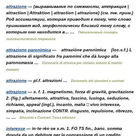
attrazione
— (выравнивание по смежности, аттракция |
attraction | Attraktion | attraction | attrazione) (см. тж. прим.)
Род ассимиляции, которая приводит к тому, что слово
принимает вид, морфологически близкий тому слову, с
которым оно находится в… …
Пятиязычный словарь
лингвистических терминов
attrazione paronimica
— attrazióne paronìmica (loc.s.f.) L
attrazione di significato fra paronimi che dà luogo alla
paronomasia …
Dizionario di retorica par stefano arduini & matteo
damiani
attrazione
— pl.f. attrazioni …
Dizionario dei sinonimi e contrari
attrazione
— s. f. 1. magnetismo, forza di gravità, gravitazione
2. (fig.) allettamento, attrattiva, fascino, lusinga, seduzione,
richiamo, appeal (ingl.), incanto, malia □ vivo interesse,
simpatia, inclinazione CONTR. disgusto, repulsione, ribrezzo,
… …
Sinonimi e Contrari. Terza edizione
interesse
— in·te·rès·se s.m. 1. FO TS fin., banc. somma
dovuta da un debitore per la concessione di un credito,