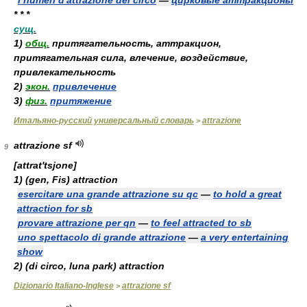
i numeri d'attrazione del circo
—
цирковые аттракционы
* * *
сущ.
1)
общ.
притягательность, аттракцион,
притягательная сила, влечение, воздействие,
привлекательность
2)
экон.
привлечение
3)
физ.
притяжение
Итальяно-русский универсальный словарь
attrazione
>
attrazione sf
9
[attrat'tsjone]
1)
(gen, Fis)
attraction
esercitare una grande attrazione su qc
—
to hold a great
attraction for sb
provare attrazione per qn
—
to feel attracted to sb
uno spettacolo di grande attrazione
—
a very entertaining
show
2)
(di circo, luna park)
attraction
Dizionario Italiano-Inglese
attrazione sf
>