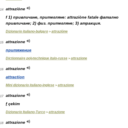
attraziòne
14
f 1) привличане, притегляне: attraziòne fatale фатално
привличане; 2) физ. притегляне; 3) атракция.
Dizionario italiano-bulgaro
attraziòne
>
attrazione
15
притяжение
Dictionnaire polytechnique italo-russe
attrazione
>
attrazione
16
attraction
Mini dizionario italiano-inglese
attrazione
>
attrazione
17
f
çekim
Dizionario Italiano-Turco
attrazione
>
attrazione
18