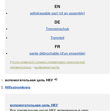
EN
withdrawable part (of an assembly)
DE
Trenneinschub
Trennteil
FR
partie débrochable (d'un ensemble)
Русско-немецкий словарь нормативно-технической
терминологии
выдвижная часть
>
вспомогательная цепь НКУ
5
Hilfsstromkreis
вспомогательная цепь НКУ
Все токоведущие части НКУ, включенные в цепь,