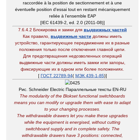
raccordée à la position de sectionnement et à une
éventuelle position d'essai tout en restant mécaniquement
reliée à l'ensemble EAP
[IEC 61439-2, ed. 2.0 (2011-08)]
7.6.4.2 Блокировка и замки для
выдвижных частей
Как правило,
выдвижные части
должны иметь
устройство, гарантирующее передвижение их в разные
положения только после отключения главной цепи.
Для предотвращения недозволенных операций
выдвижные части должны иметь замки или запоры,
фиксирующие их в одном или более положениях.
[
ГОСТ 22789-94
(
МЭК 439-1-85
)]
Рис. Schneider Electric Параллельные тексты EN-RU
The modularity of the Blokset functional switchboards
means you can modify or upgrade them with ease to adapt
to your changing processes.
The withdrawable drawers let you make these upgrades
while the equipment is energised, without cutting
switchboard supply and in complete safety
.
The
withdrawable drawers have 3 positions: connected,