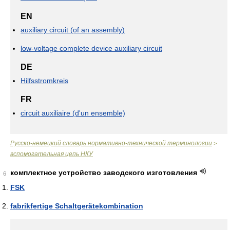
EN
auxiliary circuit (of an assembly)
low-voltage complete device auxiliary circuit
DE
Hilfsstromkreis
FR
circuit auxiliaire (d'un ensemble)
Русско-немецкий словарь нормативно-технической терминологии
>
вспомогательная цепь НКУ
комплектное устройство заводского изготовления
6
FSK
fabrikfertige Schaltgerätekombination