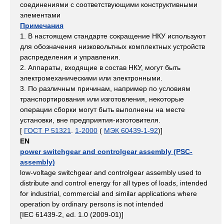
соединениями с соответствующими конструктивными
элементами
Примечания
1. В настоящем стандарте сокращение НКУ используют
для обозначения низковольтных комплектных устройств
распределения и управления.
2. Аппараты, входящие в состав НКУ, могут быть
электромеханическими или электронными.
3. По различным причинам, например по условиям
транспортирования или изготовления, некоторые
операции сборки могут быть выполнены на месте
установки, вне предприятия-изготовителя.
[
ГОСТ Р 51321
.
1-2000
(
МЭК 60439-1-92
)]
EN
power switchgear and controlgear assembly (PSC-
assembly)
low-voltage switchgear and controlgear assembly used to
distribute and control energy for all types of loads, intended
for industrial, commercial and similar applications where
operation by ordinary persons is not intended
[IEC 61439-2, ed. 1.0 (2009-01)]