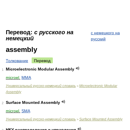
Перевод:
с русского на
с немецкого на
немецкий
русский
assembly
Толкование
Перевод
Microelectronic Modular Assembly
1
microel.
MMA
Универсальный русско-немецкий словарь
Microelectronic Modular
>
Assembly
Surface Mounted Assembly
2
microel.
SMA
Универсальный русско-немецкий словарь
Surface Mounted Assembly
>
НКУ распределения и управления