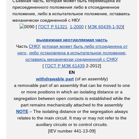
Съемная часть, которая может быть перемещена из
присоединенного положения либо в отсоединенное
положение, либо в испытательное положение, оставаясь
механически соединенной с НКУ.
[
ГОСТ Р 51321
.
1-2000
(
МЭК 60439-1-92
)]
выдвижная неотделяемая часть
Часть
СНКУ
,
которая может быть либо отсоединена от
него
,
либо установлена в испытательное положение
,
оставаясь механически соединенной с СНКУ
.
[
ГОСТ Р МЭК 61439
.2-2012]
EN
withdrawable part
(of an assembly)
a removable part of an assembly that can be moved to one
or more positions in which an isolating distance or a
segregation between open contacts is established while the
part remains mechanically attached to the assembly
NOTE
– The isolating distance or the segregation always
relates to the main circuit. It may or may not refer to the
auxiliary circuits or to control circuits.
[IEV number 441-13-09]