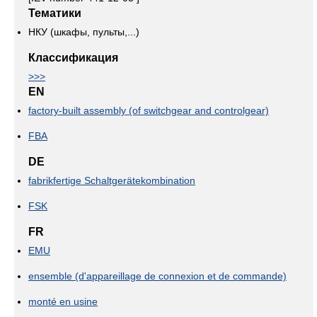
Тематики
НКУ (шкафы, пульты,...)
Классификация
>>>
EN
factory-built assembly (of switchgear and controlgear)
FBA
DE
fabrikfertige Schaltgerätekombination
FSK
FR
EMU
ensemble (d'appareillage de connexion et de commande)
monté en usine