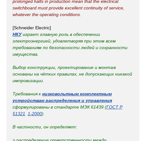
prolonged halts in production mean that the electrical
switchboard must provide excellent continuity of service,
whatever the operating conditions.
[Schneider Electric]
НКУ
играет главную роль в обеспечении
электроэнергией, удовлетворяя при этом всем
требованиям по безопасности людей и сохранности
имущества.
Выбор конструкции, проектирование и монтаж
основаны на чётких правилах, не допускающих никакой
импровизации.
Требования к
низковольтным комплектным
устройствам распределения и управления
сформулированы в стандарте МЭК 61439 (
ГОСТ Р
51321
.
1-2000
).
В частности, он определяет:
> распределение ответственности между