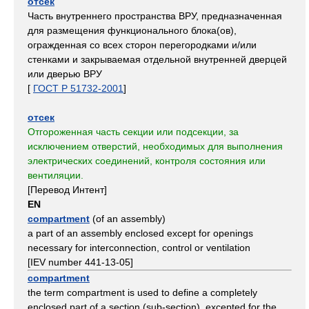
отсек
Часть внутреннего пространства ВРУ, предназначенная
для размещения функционального блока(ов),
огражденная со всех сторон перегородками и/или
стенками и закрываемая отдельной внутренней дверцей
или дверью ВРУ
[
ГОСТ Р 51732-2001
]
отсек
Отгороженная часть секции или подсекции, за
исключением отверстий, необходимых для выполнения
электрических соединений, контроля состояния или
вентиляции.
[Перевод Интент]
EN
compartment
(of an assembly)
a part of an assembly enclosed except for openings
necessary for interconnection, control or ventilation
[IEV number 441-13-05]
compartment
the term compartment is used to define a completely
enclosed part of a section (sub-section), excepted for the