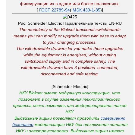
фиксирующие их в одном или более положениях.
[
ГОСТ 22789-94
(
МЭК 439-1-85
)]
Рис. Schneider Electric Параллельные тексты EN-RU
The modularity of the Blokset functional switchboards
means you can modify or upgrade them with ease to adapt
to your changing processes.
The withdrawable drawers let you make these upgrades
while the equipment is energised, without cutting
switchboard supply and in complete safety
.
The
withdrawable drawers have 3 positions: connected,
disconnected and safe testing.
[Schneider Electric]
НКУ Blokset имеет модульную конструкцию, что
позволяет в случае изменения технологического
процесса легко изменять или модернизировать такое
НКУ.
Выдвижные ящики позволяют проводить
совершенно
безопасно
модернизацию НКУ без отключения питания
НКУ и электроустановки.
Выдвижные ящики имеют