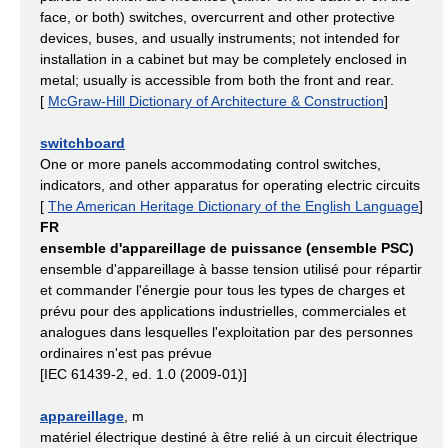
face, or both) switches, overcurrent and other protective
devices, buses, and usually instruments; not intended for
installation in a cabinet but may be completely enclosed in
metal; usually is accessible from both the front and rear.
[
McGraw-Hill Dictionary of Architecture & Construction
]
switchboard
One or more panels accommodating control switches,
indicators, and other apparatus for operating electric circuits
[
The American Heritage Dictionary of the English Language
]
FR
ensemble d'appareillage de puissance (ensemble PSC)
ensemble d'appareillage à basse tension utilisé pour répartir
et commander l'énergie pour tous les types de charges et
prévu pour des applications industrielles, commerciales et
analogues dans lesquelles l'exploitation par des personnes
ordinaires n'est pas prévue
[IEC 61439-2, ed. 1.0 (2009-01)]
appareillage
, m
matériel électrique destiné à être relié à un circuit électrique