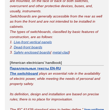
are mounted, on the face or back or both switches,
overcurrent and other protective devices, buses, and,
usually, instruments.
Switchboards are generally accessible from the rear as well
as from the front and are not intended to be installed in
cabinets.
The types of switchboards, classified by basic features of
construction, are as follows:
1.
Live-front vertical panels
2.
Dead-front boards
3.
Safety enclosed boards
(
metal-clad
)
[American electricians’ handbook]
Параллельные тексты EN-RU
The switchboard
plays an essential role in the availability
of electric power, while meeting the needs of personal and
property safety.
Its definition, design and installation are based on precise
rules; there is no place for improvisation.
The IEC 61439 standard aims to better define "
low-voltage