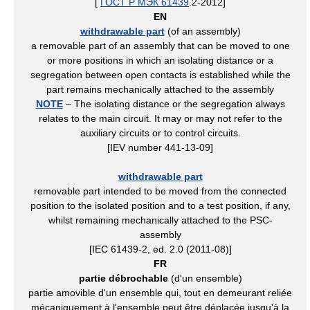
[
ГОСТ Р МЭК 61439
.2-2012]
EN
withdrawable part
(of an assembly)
a removable part of an assembly that can be moved to one
or more positions in which an isolating distance or a
segregation between open contacts is established while the
part remains mechanically attached to the assembly
NOTE
– The isolating distance or the segregation always
relates to the main circuit. It may or may not refer to the
auxiliary circuits or to control circuits.
[IEV number 441-13-09]
withdrawable part
removable part intended to be moved from the connected
position to the isolated position and to a test position, if any,
whilst remaining mechanically attached to the PSC-
assembly
[IEC 61439-2, ed. 2.0 (2011-08)]
FR
partie débrochable
(d'un ensemble)
partie amovible d'un ensemble qui, tout en demeurant reliée
mécaniquement à l'ensemble peut être déplacée jusqu'à la