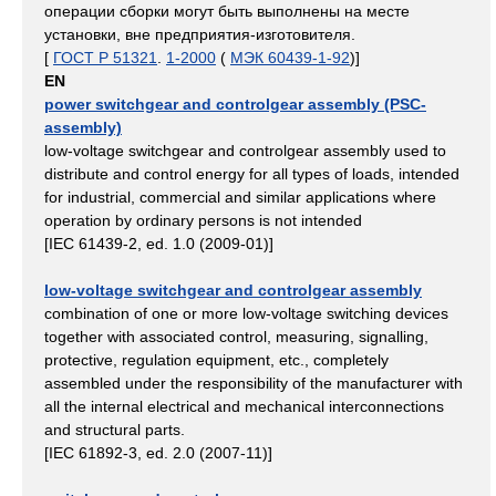
операции сборки могут быть выполнены на месте
установки, вне предприятия-изготовителя.
[
ГОСТ Р 51321
.
1-2000
(
МЭК 60439-1-92
)]
EN
power switchgear and controlgear assembly (PSC-
assembly)
low-voltage switchgear and controlgear assembly used to
distribute and control energy for all types of loads, intended
for industrial, commercial and similar applications where
operation by ordinary persons is not intended
[IEC 61439-2, ed. 1.0 (2009-01)]
low-voltage switchgear and controlgear assembly
combination of one or more low-voltage switching devices
together with associated control, measuring, signalling,
protective, regulation equipment, etc., completely
assembled under the responsibility of the manufacturer with
all the internal electrical and mechanical interconnections
and structural parts.
[IEC 61892-3, ed. 2.0 (2007-11)]