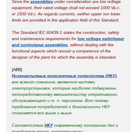
Since the
assemblies
under consideration are low voltage
equipment, their rated voltage shall not exceed 1000 Va.c.
or 1500 Vd.c. As regards currents, neither upper nor lower
limits are provided in the application field of this Standard.
The Standard IEC 60439-1 states the construction, safety
and maintenance requirements for
low voltage switchgear
and controlgear assemblies
, without dealing with the
functional aspects which remain a competence of the
designer of the plant for which the assembly is intended.
[ABB]
Низковольтные комплектные устройства (НКУ)
,
вне всякого сомнения, являются частями
электроустановок, которые наиболее подвержены
непосредственному вмешательству оперативного,
обслуживающего и т. п. персонала. Вот почему
требования потребителей к безопасности НКУ
становятся все выше и выше.
Соответствие
НКУ
современному положению дел и
вследствие этого, гипотетически,