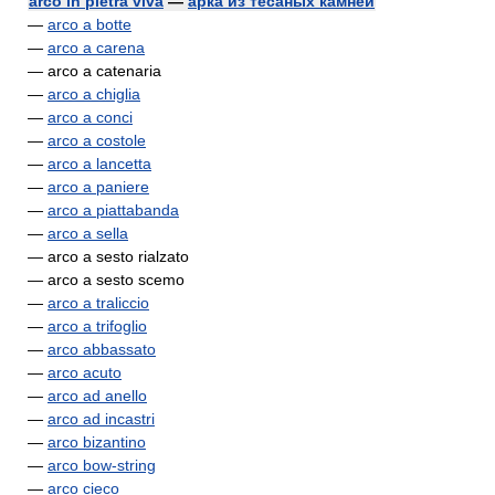
arco in pietra viva
—
арка из тёсаных камней
—
arco a botte
—
arco a carena
— arco a catenaria
—
arco a chiglia
—
arco a conci
—
arco a costole
—
arco a lancetta
—
arco a paniere
—
arco a piattabanda
—
arco a sella
— arco a sesto rialzato
— arco a sesto scemo
—
arco a traliccio
—
arco a trifoglio
—
arco abbassato
—
arco acuto
—
arco ad anello
—
arco ad incastri
—
arco bizantino
—
arco bow-string
—
arco cieco