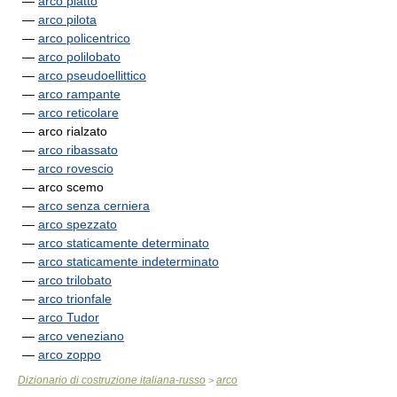
—
arco piatto
—
arco pilota
—
arco policentrico
—
arco polilobato
—
arco pseudoellittico
—
arco rampante
—
arco reticolare
— arco rialzato
—
arco ribassato
—
arco rovescio
— arco scemo
—
arco senza cerniera
—
arco spezzato
—
arco staticamente determinato
—
arco staticamente indeterminato
—
arco trilobato
—
arco trionfale
—
arco Tudor
—
arco veneziano
—
arco zoppo
Dizionario di costruzione italiana-russo
arco
>