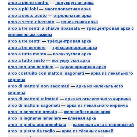
arco a pieno centro
—
полукруглая арка
arco a più lobi
—
многолопастная арка
arco a sesto acuto
—
стрельчатая арка
arco a sesto ribassato
—
пониженная арка
arco a tre centri a chiave ribassata
—
трёхцентровая арка с
пониженным замком
arco a tre centri
—
трёхцентровая арка
arco a tre cerniere
—
трёхшарнирная арка
arco a tutta monta
—
полукруглая арка
arco a tutto sesto
—
полукруглая арка
arco con una cerniera
—
одношарнирная арка
arco costruito con mattoni sagomati
—
арка из лекального
кирпича
arco di mattoni non sagomati
—
арка из нелекального
кирпича
arco di mattoni refrattari
—
арка из огнеупорного кирпича
arco di mattoni sagomati
—
арка из лекального кирпича
arco in cemento armato
—
железобетонная арка
arco in legname lamellare
—
клеёная арка
arco in pietra apparecchiata
—
каменная арка с перевязкой
arco in pietra da taglio
—
арка из тёсаных камней