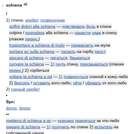
schiena
2
f
1)
спина;
хребет
,
позвоночник
soffrir dolori alla schiena
—
чувствовать
боль
в спине
colpire /
pugnalare
alla schiena —
нанести
удар
в спину
(
также
перен.
)
trasportare a schiena di mulo
—
перевозить
на муле
portare qc sulla schiena
—
таскать
на горбу
прост
.
giocare di schiena
—
лягаться
;
брыкаться
curvare la schiena
—
1)
гнуть
спину,
пресмыкаться
(
также
перен.
)
2) горбиться
voltare la schiena a qd
—
1)
повернуться
спиной к кому-либо
2)
бросить
/
оставить
кого-либо;
уйти
/
убежать
от кого-либо
2)
горный хребет
•
Syn:
dorso
,
dosso
••
mettersi di schiena a qc
—
усердно
приняться
за что-либо
pagare di schiena
—
1)
получить
по спине 2)
испытать
на
собственной шкуре