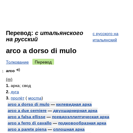
Перевод:
с итальянского
с русского на
на русский
итальянский
arco a dorso di mulo
Толкование
Перевод
arco
1
(m)
1.
арка; свод
2.
дуга
3.
пролёт
(
моста
)
arco a dorso di mulo
—
килевидная арка
arco a due cerniere
—
двухшарнирная арка
arco a falsa ellisse
—
псевдоэллиптическая арка
arco a ferro di cavallo
—
подковообразная арка
arco a parete piena
—
сплошная арка