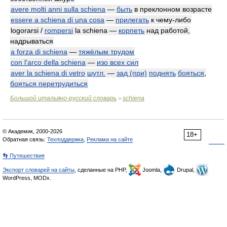
avere molti anni sulla schiena
—
быть
в преклонном возрасте
essere a schiena di una cosa
—
прилегать
к чему-либо
logorarsi /
rompersi
la schiena —
корпеть
над работой,
надрываться
a forza di schiena
—
тяжёлым трудом
con l'arco della schiena
—
изо всех сил
aver la schiena di vetro
шутл.
—
зад (при)
поднять
бояться
,
бояться перетрудиться
Большой итальяно-русский словарь
schiena
>
© Академик, 2000-2026
18+
Обратная связь:
Техподдержка
,
Реклама на сайте
👣 Путешествия
Экспорт словарей на сайты
, сделанные на PHP,
Joomla,
Drupal,
WordPress, MODx.