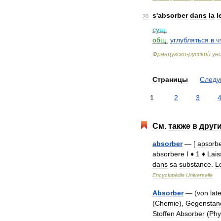
s
'
absorber
dans
la
l
20
сущ
.
общ
.
углубляться
в
ч
Французско
-
русский
ун
Страницы
След
1
2
3
См
.
также
в
друг
absorber
— [
apsɔrb
absorbere
I
♦
1
♦
Lais
dans
sa
substance
.
L
Encyclopédie
Universelle
Absorber
— (
von
lat
(
Chemie
),
Gegenstan
Stoffen
Absorber
(
Phy