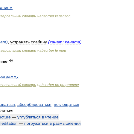
манием
иверсальный
словарь
absorber
l
'
attention
>
нат
)
,
устранять
слабину
(
канат
;
каната
)
иверсальный
словарь
absorber
le
mou
>
mme
рограмму
иверсальный
словарь
absorber
un
programme
>
ываться
,
абсорбироваться
;
поглощаться
бляться
ecture
—
углубляться
в
чтение
éditation
—
погружаться
в
размышления