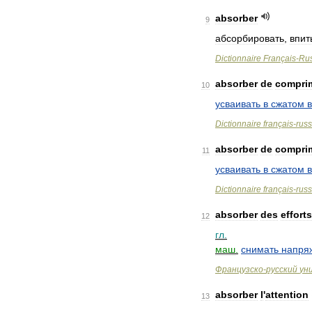
absorber
9
абсорбировать
,
впит
Dictionnaire
Français
-
Ru
absorber
de
compri
10
усваивать
в
сжатом
Dictionnaire
français
-
rus
absorber
de
compri
11
усваивать
в
сжатом
Dictionnaire
français
-
rus
absorber
des
efforts
12
гл
.
маш
.
снимать
напря
Французско
-
русский
ун
absorber
l
'
attention
13