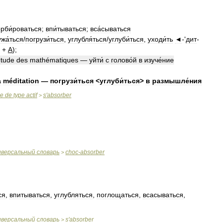
рби́роваться
;
впи́тываться
;
вса́сываться
жа́ться
/
погрузи́ться
,
углубля́ться
/
углуби́ться
,
уходи́ть
◄
-'
дит
-
+
A
);
étude
des
mathématiques
—
уйти́
с
голово́й
в
изуче́ние
a
méditation
—
погрузи́ться
<
углуби́ться
>
в
размышле́ния
se
de
type
actif
s
'
absorber
>
иверсальный
словарь
choc
-
absorber
>
ся
,
впитываться
,
углубляться
,
поглощаться
,
всасываться
,
иверсальный
словарь
s
'
absorber
>