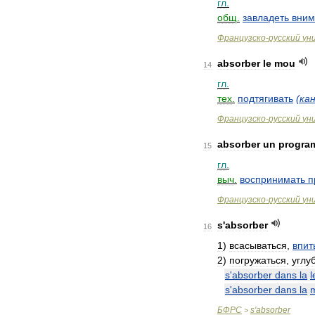
гл
.
общ
.
завладеть
вни
Французско
-
русский
ун
absorber
le
mou
14
гл
.
тех
.
подтягивать
(
ка
Французско
-
русский
ун
absorber
un
progra
15
гл
.
выч
.
воспринимать
п
Французско
-
русский
ун
s
'
absorber
16
1
)
всасываться
,
впит
2
)
погружаться
,
углу
s
'
absorber
dans
la
l
s
'
absorber
dans
la
m
БФРС
s
'
absorber
>