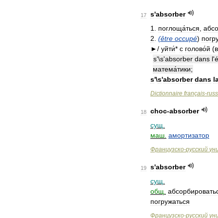
s
'
absorber
17
1
.
поглоща́ться
,
абсо
2
.
(
être
occupé
)
погру
►
/
уйти́
*
с
голово́й
(
в
s
'\
s
'
absorber
dans
l
'
матема́тики
;
s
'\
s
'
absorber
dans
l
Dictionnaire
français
-
rus
choc
-
absorber
18
сущ
.
маш
.
амортизатор
Французско
-
русский
ун
s
'
absorber
19
сущ
.
общ
.
абсорбировать
погружаться
Французско
-
русский
ун