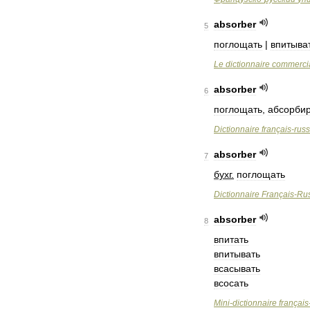
absorber
5
поглощать
|
впитыва
Le
dictionnaire
commerci
absorber
6
поглощать
,
абсорбир
Dictionnaire
français
-
rus
absorber
7
бухг
.
поглощать
Dictionnaire
Français
-
Ru
absorber
8
впитать
впитывать
всасывать
всосать
Mini
-
dictionnaire
français