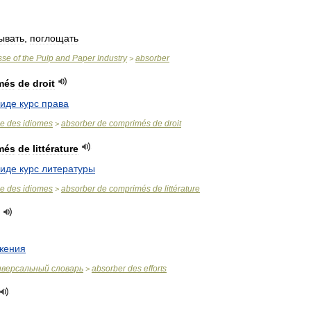
ывать
,
поглощать
sse
of
the
Pulp
and
Paper
Industry
absorber
>
més
de
droit
виде
курс
права
se
des
idiomes
absorber
de
comprimés
de
droit
>
més
de
littérature
виде
курс
литературы
se
des
idiomes
absorber
de
comprimés
de
littérature
>
жения
иверсальный
словарь
absorber
des
efforts
>