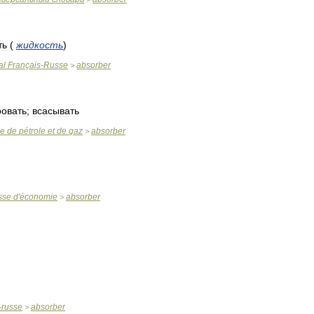
ть
(
жидкость
)
al
Français
-
Russe
absorber
>
овать
;
всасывать
se
de
pétrole
et
de
gaz
absorber
>
sse
d
'
économie
absorber
>
-
russe
absorber
>