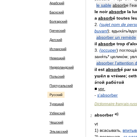
Арабский
le
sable
absorb
e
l
'
ea
le
noir
absorb
e
la
lu
Баскский
a
absorb
é
toutes
le
Болгарский
2
.
(
sujet
nom
de
pers
buvant
);
вдыха́ть
/
вдох
Греческий
absorber
un
remède
Датский
il
absorb
e
trop
d
'
alc
Испанский
3
.
(
occuper
)
поглоща́
заня́ть
*
целико́м
;
увл
Немецкий
absorber
l
'
attention
Нидерландский
il
est
absorb
é
par
sa
ушёл
в
чте́ние
;
cett
Польский
э́той
рабо́той
Португальский
■
vpr
.
-
s
'
absorber
Русский
Dictionnaire
français
-
rus
Турецкий
Узбекский
absorber
2
Чешский
vt
1
)
всасывать
,
впитыв
Эльзасский
2
)
поглощать
,
съеда