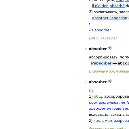
il
n
'
a
rien
absorbé
d
3
)
захватывать
,
завл
absorber
l
'
attention
•
-
s
'
absorber
БФРС
absorber
>
absorber
3
абсорбировать
,
погл
s
'
absorber
—
абсо
Dictionnaire
polytechniq
absorber
4
гл
.
1
)
общ
.
абсорбирова
pour
approvisionner
l
absorber
en
toute
séc
всасывать
,
захватыв
2
)
тех
.
амортизирова
Французско
-
русский
ун