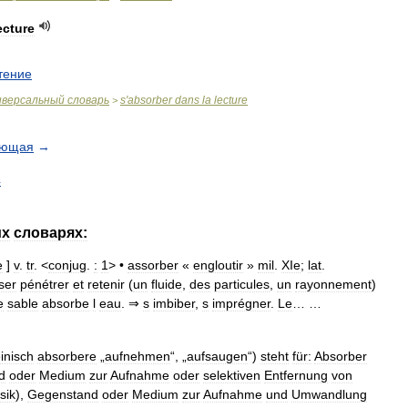
ecture
тение
иверсальный
словарь
s
'
absorber
dans
la
lecture
>
ующая
→
4
их
словарях:
e
]
v
.
tr
. <
conjug
.
:
1
> •
assorber
«
engloutir
»
mil
.
XIe
;
lat
.
ser
pénétrer
et
retenir
(
un
fluide
,
des
particules
,
un
rayonnement
)
e
sable
absorbe
l
eau
. ⇒
s
imbiber
,
s
imprégner
.
Le
… …
einisch
absorbere
„
aufnehmen
“, „
aufsaugen
“)
steht
für:
Absorber
d
oder
Medium
zur
Aufnahme
oder
selektiven
Entfernung
von
sik
),
Gegenstand
oder
Medium
zur
Aufnahme
und
Umwandlung