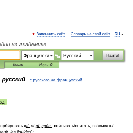
Запомнить сайт
Словарь на свой сайт
RU
едии на Академике
Найти!
Книги
Игры ⚽
 русский
с русского на французский
од
орби́ровать
ipf
.
et
pf
.
spéc
.
;
впи́тывать
/
впита́ть
,
вса́сывать
/
seult
.
les
liquides
);