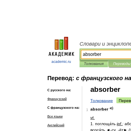
Словари и энциклоп
academic.ru
Толкования
Переводы
Перевод:
с французского на
absorber
С русского на:
Французский
Толкование
Перев
С французского на:
absorber
1
Все языки
vt
.
1
.
поглоща́ть
ipf
.
;
абс
Английский
всоса́ть
◄
-
су
, -
ёт►
(