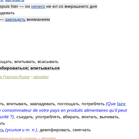
epuis
hier
—
он
ничего
не
ел
со
вчерашнего
дня
адевать
—
завладеть
вниманием
ощать
;
впитывать
;
всасывать
рбироваться
;
впитываться
ue
Français
-
Russe
absorber
>
ть
,
впитывать
,
завладевать
,
поглощать
,
потреблять
(
Que
faire
e
consommateur
de
votre
pays
en
produits
alimentaires
qu
'
il
peut
urité
?)
,
съедать
,
употреблять
,
вбирать
,
впитать
,
выпивать
,
ать
ть
(
усилия
и
т
.
п
.)
,
демпфировать
,
смягчать
иверсальный
словарь
absorber
>