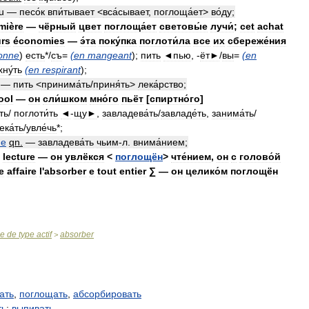
u
—
песо́к
впи́тывает
<
вса́сывает
,
поглоща́ет
>
во́ду
;
mière
—
чёрный
цвет
поглоща́ет
световы́е
лучи́
;
cet
achat
urs
économies
—
э́та
поку́пка
поглоти́ла
все
их
сбереже́ния
onne
)
есть
*/
съ
=
(
en
mangeant
);
пить
◄пью
, -
ёт►
/
вы
=
(
en
ну́ть
(
en
respirant
);
—
пить
<
принима́ть
/
приня́ть
>
лека́рство
;
ool
—
он
сли́шком
мно́го
пьёт
[
спиртно́го
]
ть
/
поглоти́ть
◄
-
щу►
,
завладева́ть
/
завладе́ть
,
занима́ть
/
ека́ть
/
увле́чь
*;
de
qn
.
—
завладева́ть
чьим
-
л
.
внима́нием
;
lecture
—
он
увлёкся
<
поглощён
>
чте́нием
,
он
с
голово́й
e
affaire
l
'
absorber
e
tout
entier
∑
—
он
целико́м
поглощён
se
de
type
actif
absorber
>
ать
,
поглощать
,
абсорбировать
ть
;
выпивать