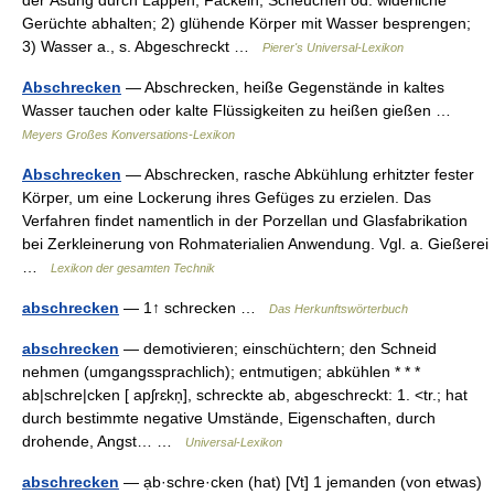
der Äsung durch Lappen, Fackeln, Scheuchen od. widerliche
Gerüchte abhalten; 2) glühende Körper mit Wasser besprengen;
3) Wasser a., s. Abgeschreckt …
Pierer's Universal-Lexikon
Abschrecken
— Abschrecken, heiße Gegenstände in kaltes
Wasser tauchen oder kalte Flüssigkeiten zu heißen gießen …
Meyers Großes Konversations-Lexikon
Abschrecken
— Abschrecken, rasche Abkühlung erhitzter fester
Körper, um eine Lockerung ihres Gefüges zu erzielen. Das
Verfahren findet namentlich in der Porzellan und Glasfabrikation
bei Zerkleinerung von Rohmaterialien Anwendung. Vgl. a. Gießerei
…
Lexikon der gesamten Technik
abschrecken
— 1↑ schrecken …
Das Herkunftswörterbuch
abschrecken
— demotivieren; einschüchtern; den Schneid
nehmen (umgangssprachlich); entmutigen; abkühlen * * *
ab|schre|cken [ apʃrɛkn̩], schreckte ab, abgeschreckt: 1. <tr.; hat
durch bestimmte negative Umstände, Eigenschaften, durch
drohende, Angst… …
Universal-Lexikon
abschrecken
— ạb·schre·cken (hat) [Vt] 1 jemanden (von etwas)