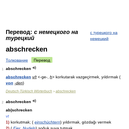
Перевод:
с немецкого на
с турецкого на
турецкий
немецкий
abschrecken
Толкование
Перевод
abschrecken
1
abschrecken
v/t
<-ge-,
h
> korkutarak vazgeçirmek, yıldırmak (
von
-den
)
Deutsch-Türkisch Wörterbuch
abschrecken
>
abschrecken
2
ab|schrecken
vt
1)
korkutmak; (
einschüchtern
) yıldırmak, gözdağı vermek
2)
(
Eier
,
Nudeln
) soğuk suya tutmak