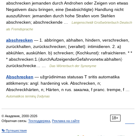
abschrecken jemanden durch Androhen oder Zeigen von etwas
Negativem dazu bringen, eine (beabsichtigte) Handlung nicht
auszuführen: jemanden durch hohe Strafen vom Stehlen
abschrecken; abschreckende …
Langenscheidt Großwörterbuch Deutsch
als Fremdsprache
abschrecken
— 1. abbringen, abhalten, hindern, verschrecken,
zurückhalten, zurückschrecken; (veraltet): intimidieren. 2. a)
abkühlen, auskühlen. b) schrecken; (Kochkunst): rafraichieren. * *
* abschrecken:1.〈durchAufzeigenderGefahrvonetw.abhalten〉
zurückschrecke… …
Das Wörterbuch der Synonyme
Abschrecken
— užgrūdinimas statusas T sritis automatika
atitikmenys: angl. hardening vok. Abschrecken, n;
Abschreckhärten, n; Härten, n rus. закалка, f pranc. trempe, f …
Automatikos terminų žodynas
© Академик, 2000-2026
18+
Обратная связь:
Техподдержка
,
Реклама на сайте
👣 Путешествия