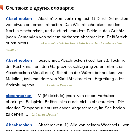
См. также в других словарях:
Abschrecken
— Abschrècken, verb. reg. act. 1) Durch Schrecken
von etwas entfernen, abhalten. Das Wild abschrecken, es des
Nachts erschrecken, und dadurch von dem Felde in das Gehölz
jagen. Jemanden von seinem Vorhaben abschrecken. Er läßt sich
durch nichts… …
Grammatisch-kritisches Wörterbuch der Hochdeutschen
Mundart
Abschrecken
— bezeichnet: Abschrecken (Kochkunst), Technik
der Kochkunst, um den Garprozess schlagartig zu unterbrechen
Abschrecken (Metallurgie), Schritt in der Wärmebehandlung von
Metallen, insbesondere von Stahl Abschrecken, Ergreifung oder
Androhung von… …
Deutsch Wikipedia
abschrecken
— V. (Mittelstufe) jmdn. von einem Vorhaben
abbringen Beispiele: Er lässt sich durch nichts abschrecken. Die
niedrige Temperatur hat uns davon abgeschreckt, im See baden
zu gehen …
Extremes Deutsch
Abschrecken
— Abschrecken, 1) Wild von seinem Wechsel u. von