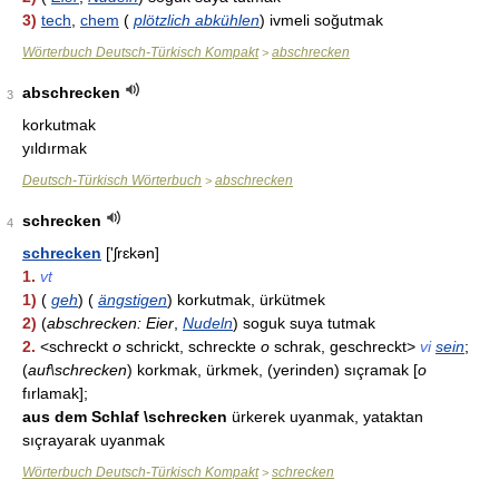
3)
tech
,
chem
(
plötzlich abkühlen
) ivmeli soğutmak
Wörterbuch Deutsch-Türkisch Kompakt
abschrecken
>
abschrecken
3
korkutmak
yıldırmak
Deutsch-Türkisch Wörterbuch
abschrecken
>
schrecken
4
schrecken
['ʃrɛkən]
1.
vt
1)
(
geh
) (
ängstigen
) korkutmak, ürkütmek
2)
(
abschrecken: Eier
,
Nudeln
) soguk suya tutmak
2.
<schreckt
o
schrickt, schreckte
o
schrak, geschreckt>
vi
sein
;
(
auf\schrecken
) korkmak, ürkmek, (yerinden) sıçramak [
o
fırlamak];
aus dem Schlaf \schrecken
ürkerek uyanmak, yataktan
sıçrayarak uyanmak
Wörterbuch Deutsch-Türkisch Kompakt
schrecken
>