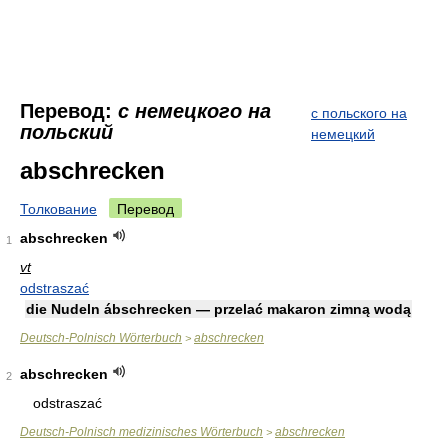
Перевод:
с немецкого на
с польского на
польский
немецкий
abschrecken
Толкование
Перевод
abschrecken
1
vt
odstraszać
die Nudeln ábschrecken — przelać makaron zimną wodą
Deutsch-Polnisch Wörterbuch
abschrecken
>
abschrecken
2
odstraszać
Deutsch-Polnisch medizinisches Wörterbuch
abschrecken
>