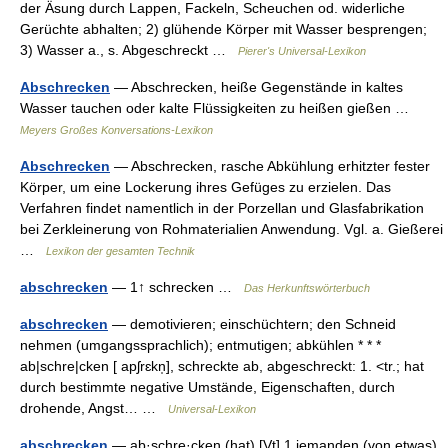
der Äsung durch Lappen, Fackeln, Scheuchen od. widerliche
Gerüchte abhalten; 2) glühende Körper mit Wasser besprengen;
3) Wasser a., s. Abgeschreckt …
Pierer's Universal-Lexikon
Abschrecken
— Abschrecken, heiße Gegenstände in kaltes
Wasser tauchen oder kalte Flüssigkeiten zu heißen gießen …
Meyers Großes Konversations-Lexikon
Abschrecken
— Abschrecken, rasche Abkühlung erhitzter fester
Körper, um eine Lockerung ihres Gefüges zu erzielen. Das
Verfahren findet namentlich in der Porzellan und Glasfabrikation
bei Zerkleinerung von Rohmaterialien Anwendung. Vgl. a. Gießerei
…
Lexikon der gesamten Technik
abschrecken
— 1↑ schrecken …
Das Herkunftswörterbuch
abschrecken
— demotivieren; einschüchtern; den Schneid
nehmen (umgangssprachlich); entmutigen; abkühlen * * *
ab|schre|cken [ apʃrɛkn̩], schreckte ab, abgeschreckt: 1. <tr.; hat
durch bestimmte negative Umstände, Eigenschaften, durch
drohende, Angst… …
Universal-Lexikon
abschrecken
— ạb·schre·cken (hat) [Vt] 1 jemanden (von etwas)