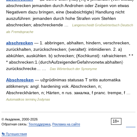
abschrecken jemanden durch Androhen oder Zeigen von etwas
Negativem dazu bringen, eine (beabsichtigte) Handlung nicht
auszuführen: jemanden durch hohe Strafen vom Stehlen
abschrecken; abschreckende …
Langenscheidt Großwörterbuch Deutsch
als Fremdsprache
abschrecken
— 1. abbringen, abhalten, hindern, verschrecken,
zurückhalten, zurückschrecken; (veraltet): intimidieren. 2. a)
abkühlen, auskühlen. b) schrecken; (Kochkunst): rafraichieren. * *
* abschrecken:1.〈durchAufzeigenderGefahrvonetw.abhalten〉
zurückschrecke… …
Das Wörterbuch der Synonyme
Abschrecken
— užgrūdinimas statusas T sritis automatika
atitikmenys: angl. hardening vok. Abschrecken, n;
Abschreckhärten, n; Härten, n rus. закалка, f pranc. trempe, f …
Automatikos terminų žodynas
© Академик, 2000-2026
18+
Обратная связь:
Техподдержка
,
Реклама на сайте
👣 Путешествия