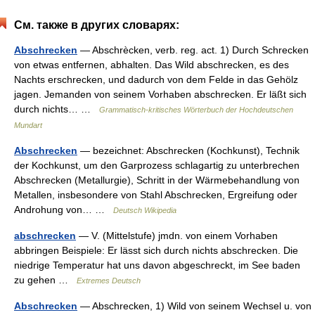
См. также в других словарях:
Abschrecken
— Abschrècken, verb. reg. act. 1) Durch Schrecken
von etwas entfernen, abhalten. Das Wild abschrecken, es des
Nachts erschrecken, und dadurch von dem Felde in das Gehölz
jagen. Jemanden von seinem Vorhaben abschrecken. Er läßt sich
durch nichts… …
Grammatisch-kritisches Wörterbuch der Hochdeutschen
Mundart
Abschrecken
— bezeichnet: Abschrecken (Kochkunst), Technik
der Kochkunst, um den Garprozess schlagartig zu unterbrechen
Abschrecken (Metallurgie), Schritt in der Wärmebehandlung von
Metallen, insbesondere von Stahl Abschrecken, Ergreifung oder
Androhung von… …
Deutsch Wikipedia
abschrecken
— V. (Mittelstufe) jmdn. von einem Vorhaben
abbringen Beispiele: Er lässt sich durch nichts abschrecken. Die
niedrige Temperatur hat uns davon abgeschreckt, im See baden
zu gehen …
Extremes Deutsch
Abschrecken
— Abschrecken, 1) Wild von seinem Wechsel u. von