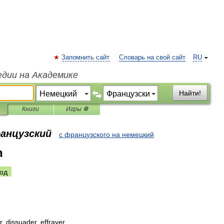
Запомнить сайт
Словарь на свой сайт
RU
едии на Академике
Найти!
Книги
Игры ⚽
ранцузский
с французского на немецкий
n
од
r
,
dissuader
,
effrayer