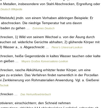
on
Metallen
,
insbesondere
von
Stahl
Abschrecken
,
Ergreifung
oder
…
Deutsch
Wikipedia
ittelstufe
)
jmdn
.
von
einem
Vorhaben
abbringen
Beispiele:
Er
abschrecken
.
Die
niedrige
Temperatur
hat
uns
davon
baden
zu
gehen
…
Extremes
Deutsch
chrecken
,
1
)
Wild
von
seinem
Wechsel
u
.
von
der
Äsung
durch
euchen
od
.
widerliche
Gerüchte
abhalten
;
2
)
glühende
Körper
mit
3
)
Wasser
a
.,
s
.
Abgeschreckt
…
Pierer
'
s
Universal
-
Lexikon
chrecken
,
heiße
Gegenstände
in
kaltes
Wasser
tauchen
oder
kalte
en
gießen
…
Meyers
Großes
Konversations
-
Lexikon
chrecken
,
rasche
Abkühlung
erhitzter
fester
Körper
,
um
eine
ges
zu
erzielen
.
Das
Verfahren
findet
namentlich
in
der
Porzellan
ei
Zerkleinerung
von
Rohmaterialien
Anwendung
.
Vgl
.
a
.
Gießerei
Technik
chrecken
…
Das
Herkunftswörterbuch
tivieren
;
einschüchtern
;
den
Schneid
nehmen