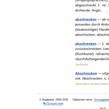
(
umgangssprachlich
)
abgeschreckt:
1
. <
tr
.;
drohende
,
Angst
… 
abschrecken
—
ạb
·
s
jemanden
durch
Andr
(
beabsichtigte
)
Handl
abschrecken
;
abschr
abschrecken
—
1
.
a
zurückschrecken
; (
ver
(
Kochkunst
)
:
rafraich
〈durchAufzeigenderG
Synonyme
Abschrecken
—
užg
vok
.
Abschrecken
,
n
;
Automatikos
terminų
žodyna
© Академик, 2000-2026
Обратная связь:
Техподдерж
👣 Путешествия