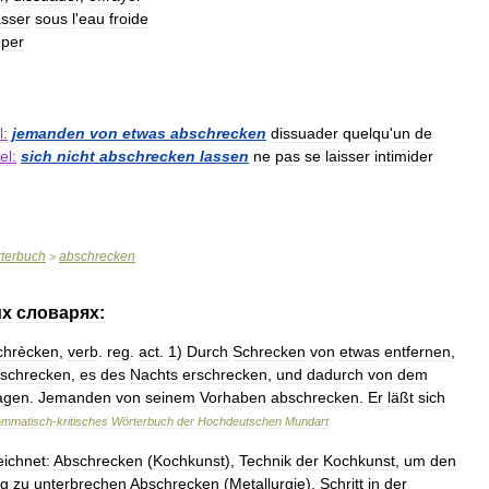
sser
sous
l
'
eau
froide
mper
l:
jemanden
von
etwas
abschrecken
dissuader
quelqu
'
un
de
el:
sich
nicht
abschrecken
lassen
ne
pas
se
laisser
intimider
terbuch
abschrecken
>
их
словарях:
chrècken
,
verb
.
reg
.
act
.
1
)
Durch
Schrecken
von
etwas
entfernen
,
schrecken
,
es
des
Nachts
erschrecken
,
und
dadurch
von
dem
agen
.
Jemanden
von
seinem
Vorhaben
abschrecken
.
Er
läßt
sich
mmatisch
-
kritisches
Wörterbuch
der
Hochdeutschen
Mundart
ichnet:
Abschrecken
(
Kochkunst
),
Technik
der
Kochkunst
,
um
den
ig
zu
unterbrechen
Abschrecken
(
Metallurgie
),
Schritt
in
der