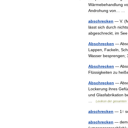
Wärmebehandlung
v
Androhung
von
… 
abschrecken
—
V
. (
M
lässt
sich
durch
nichts
abgeschreckt
,
im
See
Abschrecken
—
Abs
Lappen
,
Fackeln
,
Sch
Wasser
besprengen
;
Abschrecken
—
Abs
Flüssigkeiten
zu
heiß
Abschrecken
—
Abs
Lockerung
ihres
Gefü
und
Glasfabrikation
b
…
Lexikon
der
gesamten
abschrecken
—
1
↑
s
abschrecken
—
demo