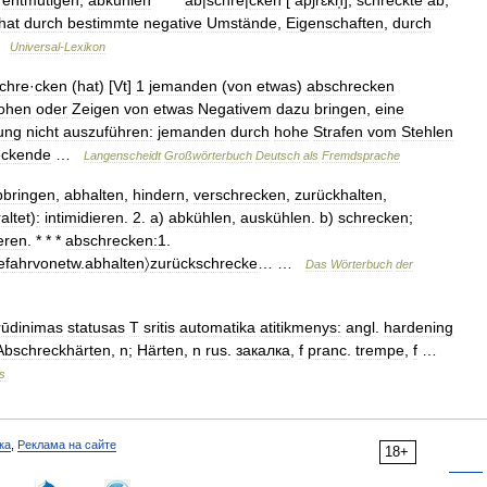
;
entmutigen
;
abkühlen
* * *
ab
|
schre
|
cken
[
apʃrɛkn̩
],
schreckte
ab
,
hat
durch
bestimmte
negative
Umstände
,
Eigenschaften
,
durch
…
Universal
-
Lexikon
chre
·
cken
(
hat
) [
Vt
]
1
jemanden
(
von
etwas
)
abschrecken
ohen
oder
Zeigen
von
etwas
Negativem
dazu
bringen
,
eine
ung
nicht
auszuführen:
jemanden
durch
hohe
Strafen
vom
Stehlen
eckende
…
Langenscheidt
Großwörterbuch
Deutsch
als
Fremdsprache
bbringen
,
abhalten
,
hindern
,
verschrecken
,
zurückhalten
,
altet
)
:
intimidieren
.
2
.
a
)
abkühlen
,
auskühlen
.
b
)
schrecken
;
ieren
. * * *
abschrecken:1
.
efahrvonetw
.
abhalten〉zurückschrecke
… …
Das
Wörterbuch
der
rūdinimas
statusas
T
sritis
automatika
atitikmenys:
angl
.
hardening
Abschreckhärten
,
n
;
Härten
,
n
rus
.
закалка
,
f
pranc
.
trempe
,
f
…
s
ка
,
Реклама на сайте
18+