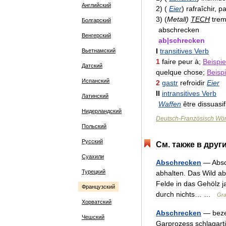
Английский
2
)
(
Eier
)
rafraîchir
,
pa
3
)
(
Metall
)
TECH
tre
Болгарский
abschrecken
Венгерский
a
b
|
schrecken
I
transitives
Verb
Вьетнамский
1
faire
peur
à
;
Beispie
Датский
quelque
chose
;
Beispi
Испанский
2
gastr
refroidir
Eier
II
intransitives
Verb
Латинский
Waffen
être
dissuasif
Нидерландский
Deutsch
-
Französisch
Wör
Польский
Русский
См
.
также
в
друг
Суахили
Abschrecken
—
Abs
Турецкий
abhalten
.
Das
Wild
ab
Felde
in
das
Gehölz
j
Французский
durch
nichts
… …
Gra
Хорватский
Abschrecken
—
beze
Чешский
Garprozess
schlagart