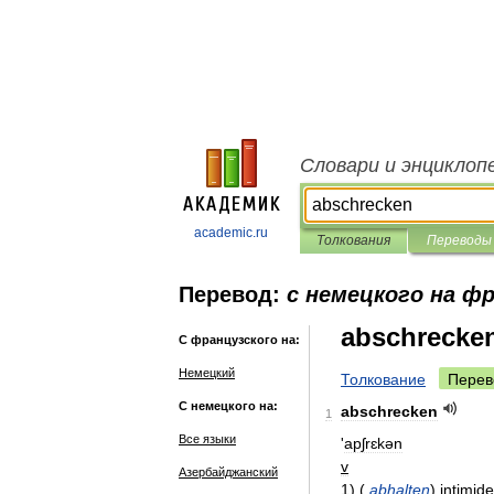
Словари и энциклоп
academic.ru
Толкования
Переводы
Перевод:
с немецкого на ф
abschrecke
С французского на:
Немецкий
Толкование
Перев
С немецкого на:
abschrecken
1
Все языки
'
apʃrɛkən
v
Азербайджанский
1
)
(
abhalten
)
intimide