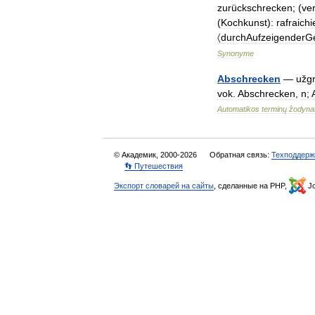
zurückschrecken
; (
ver
(
Kochkunst
)
:
rafraich
〈durchAufzeigenderG
Synonyme
Abschrecken
—
užg
vok
.
Abschrecken
,
n
;
Automatikos
terminų
žodyna
© Академик, 2000-2026
Обратная связь:
Техподдерж
👣 Путешествия
Экспорт словарей на сайты
, сделанные на PHP,
Jo