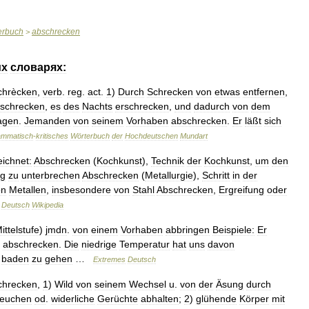
erbuch
abschrecken
>
их
словарях:
chrècken
,
verb
.
reg
.
act
.
1
)
Durch
Schrecken
von
etwas
entfernen
,
schrecken
,
es
des
Nachts
erschrecken
,
und
dadurch
von
dem
agen
.
Jemanden
von
seinem
Vorhaben
abschrecken
.
Er
läßt
sich
mmatisch
-
kritisches
Wörterbuch
der
Hochdeutschen
Mundart
ichnet:
Abschrecken
(
Kochkunst
),
Technik
der
Kochkunst
,
um
den
ig
zu
unterbrechen
Abschrecken
(
Metallurgie
),
Schritt
in
der
on
Metallen
,
insbesondere
von
Stahl
Abschrecken
,
Ergreifung
oder
…
Deutsch
Wikipedia
ittelstufe
)
jmdn
.
von
einem
Vorhaben
abbringen
Beispiele:
Er
abschrecken
.
Die
niedrige
Temperatur
hat
uns
davon
baden
zu
gehen
…
Extremes
Deutsch
chrecken
,
1
)
Wild
von
seinem
Wechsel
u
.
von
der
Äsung
durch
euchen
od
.
widerliche
Gerüchte
abhalten
;
2
)
glühende
Körper
mit