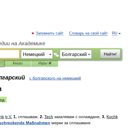
Запомнить сайт
Словарь на свой сайт
RU
едии на Академике
Найти!
Книги
Игры ⚽
лгарский
с болгарского на немецкий
n
од
hb
tr
.
V
.
1
.
сплашвам
;
2
.
Tech
закалявам
с
охлаждане
;
3
.
Kochk
schreckende
Maßnahmen
мерки
за
сплашване
.