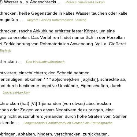
3
)
Wasser
a
.,
s
.
Abgeschreckt
…
Pierer
'
s
Universal
-
Lexikon
chrecken
,
heiße
Gegenstände
in
kaltes
Wasser
tauchen
oder
kalte
en
gießen
…
Meyers
Großes
Konversations
-
Lexikon
chrecken
,
rasche
Abkühlung
erhitzter
fester
Körper
,
um
eine
ges
zu
erzielen
.
Das
Verfahren
findet
namentlich
in
der
Porzellan
ei
Zerkleinerung
von
Rohmaterialien
Anwendung
.
Vgl
.
a
.
Gießerei
Technik
chrecken
…
Das
Herkunftswörterbuch
tivieren
;
einschüchtern
;
den
Schneid
nehmen
;
entmutigen
;
abkühlen
* * *
ab
|
schre
|
cken
[
apʃrɛkn̩
],
schreckte
ab
,
hat
durch
bestimmte
negative
Umstände
,
Eigenschaften
,
durch
…
Universal
-
Lexikon
chre
·
cken
(
hat
) [
Vt
]
1
jemanden
(
von
etwas
)
abschrecken
ohen
oder
Zeigen
von
etwas
Negativem
dazu
bringen
,
eine
ung
nicht
auszuführen:
jemanden
durch
hohe
Strafen
vom
Stehlen
eckende
…
Langenscheidt
Großwörterbuch
Deutsch
als
Fremdsprache
bbringen
,
abhalten
,
hindern
,
verschrecken
,
zurückhalten
,