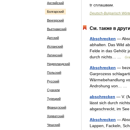
Английский
tr
сплашвам
.
Болгарский
Deutsch
-
Bulgarisch
Wört
Венгерский
См
.
также
в
друг
Вьетнамский
Датский
Abschrecken
—
Abs
abhalten
.
Das
Wild
ab
Испанский
Felde
in
das
Gehölz
j
Латинский
durch
nichts
… …
Gra
Нидерландский
Abschrecken
—
beze
Польский
Garprozess
schlagart
Wärmebehandlung
v
Русский
Androhung
von
… 
Суахили
abschrecken
—
V
. (
M
Турецкий
lässt
sich
durch
nichts
Французский
abgeschreckt
,
im
See
Хорватский
Abschrecken
—
Abs
Чешский
Lappen
,
Fackeln
,
Sch