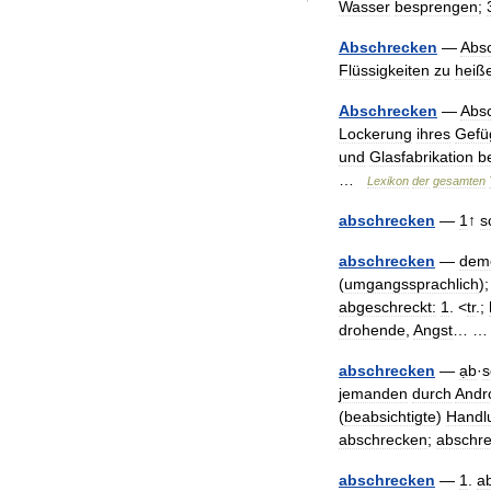
Wasser
besprengen
;
Abschrecken
—
Abs
Flüssigkeiten
zu
heiß
Abschrecken
—
Abs
Lockerung
ihres
Gefü
und
Glasfabrikation
b
…
Lexikon
der
gesamten
abschrecken
—
1
↑
s
abschrecken
—
demo
(
umgangssprachlich
)
abgeschreckt:
1
. <
tr
.;
drohende
,
Angst
… 
abschrecken
—
ạb
·
s
jemanden
durch
Andr
(
beabsichtigte
)
Handl
abschrecken
;
abschr
abschrecken
—
1
.
a