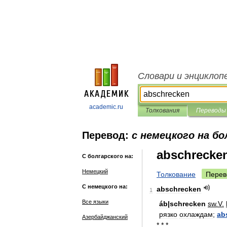
Словари и энциклоп
academic.ru
Толкования
Переводы
Перевод:
с немецкого на бо
abschrecke
С болгарского на:
Немецкий
Толкование
Перев
С немецкого на:
abschrecken
1
Все языки
áb
|
schrecken
sw
.
V
.
рязко
охлаждам
;
ab
Азербайджанский
* * *