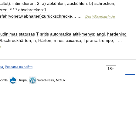
altet
)
:
intimidieren
.
2
.
a
)
abkühlen
,
auskühlen
.
b
)
schrecken
;
ieren
. * * *
abschrecken:1
.
efahrvonetw
.
abhalten〉zurückschrecke
… …
Das
Wörterbuch
der
rūdinimas
statusas
T
sritis
automatika
atitikmenys:
angl
.
hardening
Abschreckhärten
,
n
;
Härten
,
n
rus
.
закалка
,
f
pranc
.
trempe
,
f
…
s
ка
,
Реклама на сайте
18+
omla,
Drupal,
WordPress, MODx.