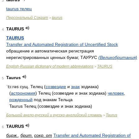
3
taurus телец
Персональный Сократ
taurus
>
TAURUS
4
TAURUS
Transfer and Automated Registration of Uncertified Stock
обращение и автоматическая регистрация
нерегистрированных ценных бумаг, ТАУРУС
(Великобритания)
English-Russian dictionary of modern abbreviations
TAURUS
>
Taurus
5
ˈtɔ:rəs
сущ. Телец (
созвездие
и
знак
зодиака)
(
астрономия
) Телец (созвездие и знак зодиака)
человек
,
рожденный
под знакам Тельца
Taurus Телец (созвездие и знак зодиака)
Большой англо-русский и русско-английский словарь
Taurus
>
TAURUS
6
бирж.
,
брит.
сокр. от
Transfer and Automated Registration of