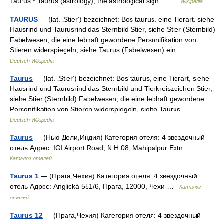
Taurus * Taurus (astrology), the astrological sign… …
Wikipedia
TAURUS
— (lat. ‚Stier‘) bezeichnet: Bos taurus, eine Tierart, siehe
Hausrind und Taurusrind das Sternbild Stier, siehe Stier (Sternbild)
Fabelwesen, die eine lebhaft gewordene Personifikation von
Stieren widerspiegeln, siehe Taurus (Fabelwesen) ein… …
Deutsch Wikipedia
Taurus
— (lat. ‚Stier‘) bezeichnet: Bos taurus, eine Tierart, siehe
Hausrind und Taurusrind das Sternbild und Tierkreiszeichen Stier,
siehe Stier (Sternbild) Fabelwesen, die eine lebhaft gewordene
Personifikation von Stieren widerspiegeln, siehe Taurus… …
Deutsch Wikipedia
Taurus
— (Нью Дели,Индия) Категория отеля: 4 звездочный
отель Адрес: IGI Airport Road, N.H 08, Mahipalpur Extn …
Каталог отелей
Taurus 1
— (Прага,Чехия) Категория отеля: 4 звездочный
отель Адрес: Anglická 551/6, Прага, 12000, Чехи …
Каталог
отелей
Taurus 12
— (Прага,Чехия) Категория отеля: 4 звездочный