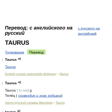
Перевод:
с английского на
с русского на
русский
английский
TAURUS
Толкование
Перевод
Taurus
1
Taurus
English-russian automobile dictionary
Taurus
>
Taurus
2
Taurus
[ˊtɔ:rəs]
n
Теле́ц (
созвездие и знак зодиака
)
Англо-русский словарь Мюллера
Taurus
>
taurus