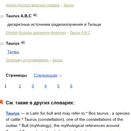
Англо-русский морской словарь
Taurus
>
Taurus A,B,C
19
дискретные источники радиоизлучения в Тельце
English-Russian astronomy dictionary
Taurus A,B,C
>
Taurus
20
Телец
Dictionary of constellations
Taurus
>
Страницы
Следующая
→
1
2
3
4
5
6
См. также в других словарях:
Taurus
— is Latin for bull and may refer to:* Bos taurus , a species
of cattle * Taurus (constellation), one of the constellations of the
zodiac * Bull (mythology), the mythological references around