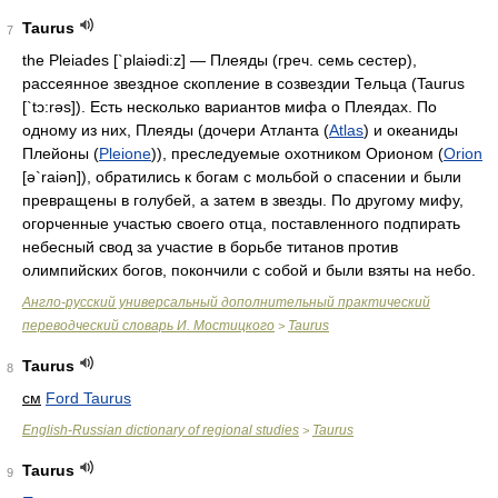
Taurus
7
the Pleiades [`plaiədi:z] — Плеяды (греч. семь сестер),
рассеянное звездное скопление в созвездии Тельца (Taurus
[`tɔ:rəs]). Есть несколько вариантов мифа о Плеядах. По
одному из них, Плеяды (дочери Атланта (
Atlas
) и океаниды
Плейоны (
Pleione
)), преследуемые охотником Орионом (
Orion
[ə`rаiən]), обратились к богам с мольбой о спасении и были
превращены в голубей, а затем в звезды. По другому мифу,
огорченные участью своего отца, поставленного подпирать
небесный свод за участие в борьбе титанов против
олимпийских богов, покончили с собой и были взяты на небо.
Англо-русский универсальный дополнительный практический
переводческий словарь И. Мостицкого
Taurus
>
Taurus
8
см
Ford Taurus
English-Russian dictionary of regional studies
Taurus
>
Taurus
9