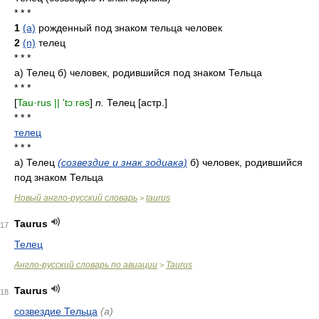
* * *
1
(a)
рожденный под знаком тельца человек
2
(n)
телец
* * *
а) Телец б) человек, родившийся под знаком Тельца
* * *
[
Tau·rus || 'tɔːrəs
]
n.
Телец [астр.]
* * *
телец
* * *
а) Телец
(созвездие и знак зодиака)
б) человек, родившийся
под знаком Тельца
Новый англо-русский словарь
taurus
>
Taurus
17
Телец
Англо-русский словарь по авиации
Taurus
>
Taurus
18
созвездие Тельца
(а)