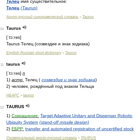
Телец
имя существительное:
Телец
(Taurus)
Англо-русский синонимический словарь
Taurus
>
Taurus
10
[ˈtɔ:rəs]
Taurus Телец (созвездие и знак зодиака)
English-Russian short dictionary
Taurus
>
taurus
11
[ʹtɔ:rəs]
n
1)
астр.
Телец (
созвездие и знак зодиака
)
2) человек, рождённый под знаком Тельца
НБАРС
taurus
>
TAURUS
12
1)
Сокращение:
Target Adaptive Unitary and Dispenser Robotic
Ubiquity System
(stand-off missile design)
2)
ЕБРР:
transfer and automated registration of uncertified stock
Универсальный англо-русский словарь
TAURUS
>