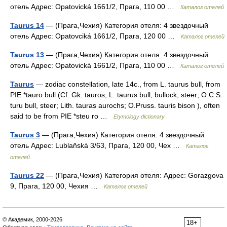
отель Адрес: Opatovická 1661/2, Прага, 110 00 …
Каталог отелей
Taurus 14
— (Прага,Чехия) Категория отеля: 4 звездочный
отель Адрес: Opatovciká 1661/2, Прага, 120 00 …
Каталог отелей
Taurus 13
— (Прага,Чехия) Категория отеля: 4 звездочный
отель Адрес: Opatovická 1661/2, Прага, 110 00 …
Каталог отелей
Taurus
— zodiac constellation, late 14c., from L. taurus bull, from
PIE *tauro bull (Cf. Gk. tauros, L. taurus bull, bullock, steer; O.C.S.
turu bull, steer; Lith. tauras aurochs; O.Pruss. tauris bison ), often
said to be from PIE *steu ro …
Etymology dictionary
Taurus 3
— (Прага,Чехия) Категория отеля: 4 звездочный
отель Адрес: Lublaňská 3/63, Прага, 120 00, Чех …
Каталог
отелей
Taurus 22
— (Прага,Чехия) Категория отеля: Адрес: Gorazgova
9, Прага, 120 00, Чехия …
Каталог отелей
© Академик, 2000-2026
18+