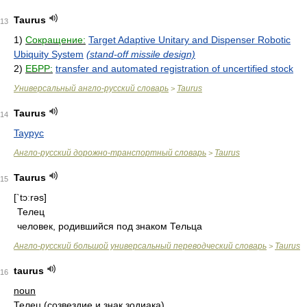
Taurus
13
1)
Сокращение:
Target Adaptive Unitary and Dispenser Robotic
Ubiquity System
(stand-off missile design)
2)
ЕБРР:
transfer and automated registration of uncertified stock
Универсальный англо-русский словарь
Taurus
>
Taurus
14
Taypyc
Англо-русский дорожно-транспортный словарь
Taurus
>
Taurus
15
[`tɔːrəs]
Телец
человек, родившийся под знаком Тельца
Англо-русский большой универсальный переводческий словарь
Taurus
>
taurus
16
noun
Телец (созвездие и знак зодиака)