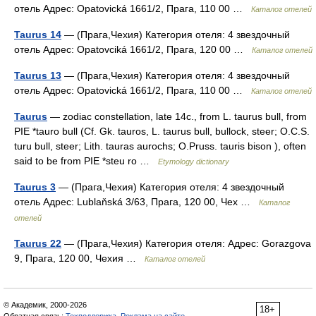
отель Адрес: Opatovická 1661/2, Прага, 110 00 …
Каталог отелей
Taurus 14
— (Прага,Чехия) Категория отеля: 4 звездочный
отель Адрес: Opatovciká 1661/2, Прага, 120 00 …
Каталог отелей
Taurus 13
— (Прага,Чехия) Категория отеля: 4 звездочный
отель Адрес: Opatovická 1661/2, Прага, 110 00 …
Каталог отелей
Taurus
— zodiac constellation, late 14c., from L. taurus bull, from
PIE *tauro bull (Cf. Gk. tauros, L. taurus bull, bullock, steer; O.C.S.
turu bull, steer; Lith. tauras aurochs; O.Pruss. tauris bison ), often
said to be from PIE *steu ro …
Etymology dictionary
Taurus 3
— (Прага,Чехия) Категория отеля: 4 звездочный
отель Адрес: Lublaňská 3/63, Прага, 120 00, Чех …
Каталог
отелей
Taurus 22
— (Прага,Чехия) Категория отеля: Адрес: Gorazgova
9, Прага, 120 00, Чехия …
Каталог отелей
© Академик, 2000-2026
18+