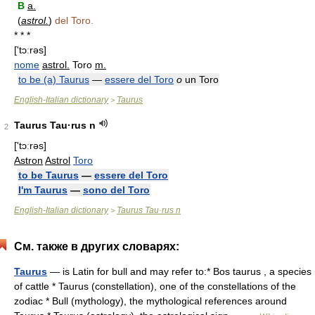
B
a.
(
astrol.
)
del Toro.
* * *
['tɔːrəs]
nome
astrol.
Toro
m.
to be (a) Taurus
—
essere del Toro
o
un Toro
English-Italian dictionary
Taurus
>
Taurus Tau·rus n
2
['tɔːrəs]
Astron
Astrol
Toro
to be Taurus
—
essere del Toro
I'm Taurus
—
sono del Toro
English-Italian dictionary
Taurus Tau·rus n
>
См. также в других словарях:
Taurus
— is Latin for bull and may refer to:* Bos taurus , a species
of cattle * Taurus (constellation), one of the constellations of the
zodiac * Bull (mythology), the mythological references around