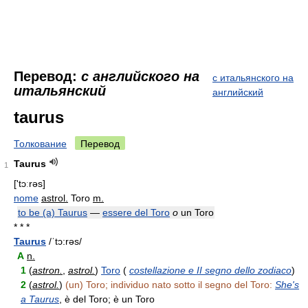
Перевод:
с английского на
с итальянского на
итальянский
английский
taurus
Толкование
Перевод
Taurus
1
['tɔːrəs]
nome
astrol.
Toro
m.
to be (a) Taurus
—
essere del Toro
o
un Toro
* * *
Taurus
/ˈtɔ:rəs/
A
n.
1
(
astron.
,
astrol.
)
Toro
(
costellazione e II segno dello zodiaco
)
2
(
astrol.
)
(un) Toro; individuo nato sotto il segno del Toro:
She's
a Taurus
, è del Toro; è un Toro