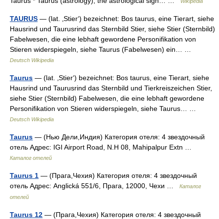
Taurus * Taurus (astrology), the astrological sign… …
Wikipedia
TAURUS
— (lat. ‚Stier‘) bezeichnet: Bos taurus, eine Tierart, siehe
Hausrind und Taurusrind das Sternbild Stier, siehe Stier (Sternbild)
Fabelwesen, die eine lebhaft gewordene Personifikation von
Stieren widerspiegeln, siehe Taurus (Fabelwesen) ein… …
Deutsch Wikipedia
Taurus
— (lat. ‚Stier‘) bezeichnet: Bos taurus, eine Tierart, siehe
Hausrind und Taurusrind das Sternbild und Tierkreiszeichen Stier,
siehe Stier (Sternbild) Fabelwesen, die eine lebhaft gewordene
Personifikation von Stieren widerspiegeln, siehe Taurus… …
Deutsch Wikipedia
Taurus
— (Нью Дели,Индия) Категория отеля: 4 звездочный
отель Адрес: IGI Airport Road, N.H 08, Mahipalpur Extn …
Каталог отелей
Taurus 1
— (Прага,Чехия) Категория отеля: 4 звездочный
отель Адрес: Anglická 551/6, Прага, 12000, Чехи …
Каталог
отелей
Taurus 12
— (Прага,Чехия) Категория отеля: 4 звездочный