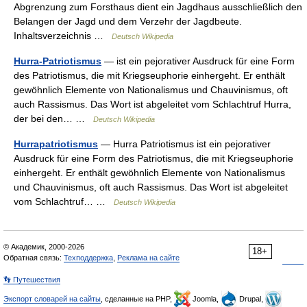
Abgrenzung zum Forsthaus dient ein Jagdhaus ausschließlich den
Belangen der Jagd und dem Verzehr der Jagdbeute.
Inhaltsverzeichnis …
Deutsch Wikipedia
Hurra-Patriotismus
— ist ein pejorativer Ausdruck für eine Form
des Patriotismus, die mit Kriegseuphorie einhergeht. Er enthält
gewöhnlich Elemente von Nationalismus und Chauvinismus, oft
auch Rassismus. Das Wort ist abgeleitet vom Schlachtruf Hurra,
der bei den… …
Deutsch Wikipedia
Hurrapatriotismus
— Hurra Patriotismus ist ein pejorativer
Ausdruck für eine Form des Patriotismus, die mit Kriegseuphorie
einhergeht. Er enthält gewöhnlich Elemente von Nationalismus
und Chauvinismus, oft auch Rassismus. Das Wort ist abgeleitet
vom Schlachtruf… …
Deutsch Wikipedia
© Академик, 2000-2026
18+
Обратная связь:
Техподдержка
,
Реклама на сайте
👣 Путешествия
Экспорт словарей на сайты
, сделанные на PHP,
Joomla,
Drupal,