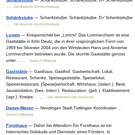
Schankstube
— Schạnk|stu|be, Schạ̈nk|stu|be, D✓Schẹnk|stu|be
…
Die deutsche Rechtschreibung
Schänkstube
— Schạnk|stu|be, Schạ̈nk|stu|be, D✓Schẹnk|stu|be
…
Die deutsche Rechtschreibung
Lommi
— Kneipenschild bei „Lommi“ Das Lommerzheim ist eine
Gaststätte in Köln Deutz, die in ihrer ursprünglichen Form von
1959 bis Silvester 2004 von den Wirtsleuten Hans und Annemie
Lommerzheim betrieben wurde. Die skurrile Gaststätte genoss
unter… …
Deutsch Wikipedia
Gaststätte
— Gasthaus, Gasthof, Gastwirtschaft, Lokal,
Restaurant, Schenke, Speisegaststätte, Speiselokal,
Speiserestaurant, [Speise]wirtschaft, Wirtshaus; (österr.): Beisl,
Jausenstation; (bes. österr.): Restauration; (geh.): Etablissement;
(ugs.): Kneipe,… …
Das Wörterbuch der Synonyme
Damm-Wasen
— Nendingen Stadt Tuttlingen Koordinaten …
Deutsch Wikipedia
Forsthaus
— Dahm bei Attendorn Ein Forsthaus ist ein
historisches Gebäude und Dienstsitz eines Försters. In