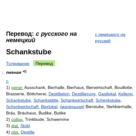
Перевод:
с русского на
с немецкого на
немецкий
русский
Schankstube
Толкование
Перевод
пивная
1
n
1)
gener.
Ausschank, Bierhalle, Bierhaus, Bierwirtschaft, Bouillotte,
Brasserie, Böttcherei,
Destillation
,
Destillierung
,
Gastlokal
,
Kellerei
,
Schankstube
,
Schankstätte
,
Schankwirtschaft
,
Schenkstube
,
Schenkwirtschaft
,
Bierlokal
,
(маленькая)
Bierstube, Stehbierhalle,
Bräu, Bräuhaus, Budike, Butike
2)
colloq.
Trinkbude, Schwemme
3)
dial.
Stübl
4)
obs.
Destille