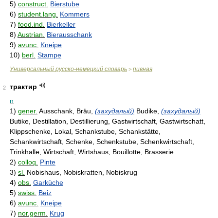
5)
construct.
Bierstube
6)
student.lang.
Kommers
7)
food.ind.
Bierkeller
8)
Austrian.
Bierausschank
9)
avunc.
Kneipe
10)
berl.
Stampe
Универсальный русско-немецкий словарь
пивная
>
трактир
2
n
1)
gener.
Ausschank, Bräu,
(захудалый)
Budike,
(захудалый)
Butike, Destillation, Destillierung, Gastwirtschaft, Gastwirtschatt,
Klippschenke, Lokal, Schankstube, Schankstätte,
Schankwirtschaft, Schenke, Schenkstube, Schenkwirtschaft,
Trinkhalle, Wirtschaft, Wirtshaus, Bouillotte, Brasserie
2)
colloq.
Pinte
3)
sl.
Nobishaus, Nobiskratten, Nobiskrug
4)
obs.
Garküche
5)
swiss.
Beiz
6)
avunc.
Kneipe
7)
nor.germ.
Krug