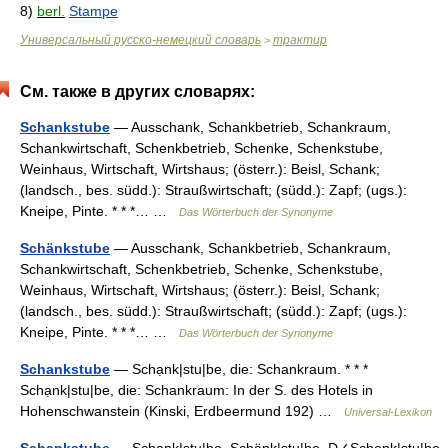
8)
berl.
Stampe
Универсальный русско-немецкий словарь
трактир
>
См. также в других словарях:
Schankstube
— Ausschank, Schankbetrieb, Schankraum,
Schankwirtschaft, Schenkbetrieb, Schenke, Schenkstube,
Weinhaus, Wirtschaft, Wirtshaus; (österr.): Beisl, Schank;
(landsch., bes. südd.): Straußwirtschaft; (südd.): Zapf; (ugs.):
Kneipe, Pinte. * * *… …
Das Wörterbuch der Synonyme
Schänkstube
— Ausschank, Schankbetrieb, Schankraum,
Schankwirtschaft, Schenkbetrieb, Schenke, Schenkstube,
Weinhaus, Wirtschaft, Wirtshaus; (österr.): Beisl, Schank;
(landsch., bes. südd.): Straußwirtschaft; (südd.): Zapf; (ugs.):
Kneipe, Pinte. * * *… …
Das Wörterbuch der Synonyme
Schankstube
— Schạnk|stu|be, die: Schankraum. * * *
Schạnk|stu|be, die: Schankraum: In der S. des Hotels in
Hohenschwanstein (Kinski, Erdbeermund 192) …
Universal-Lexikon