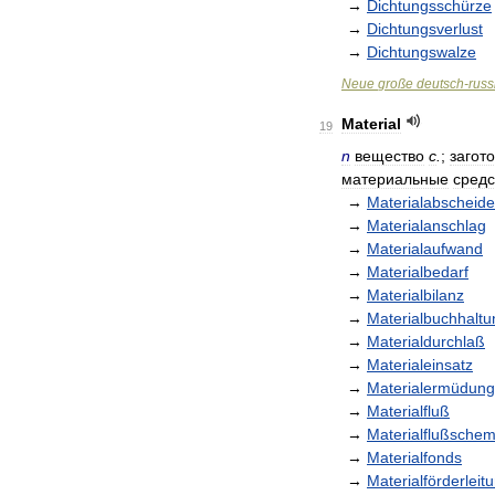
→
Dichtungsschürze
→
Dichtungsverlust
→
Dichtungswalze
Neue
große
deutsch
-
russ
Material
19
n
вещество
с
.
;
загот
материальные
средс
→
Materialabscheide
→
Materialanschlag
→
Materialaufwand
→
Materialbedarf
→
Materialbilanz
→
Materialbuchhaltu
→
Materialdurchlaß
→
Materialeinsatz
→
Materialermüdung
→
Materialfluß
→
Materialflußsche
→
Materialfonds
→
Materialförderleit