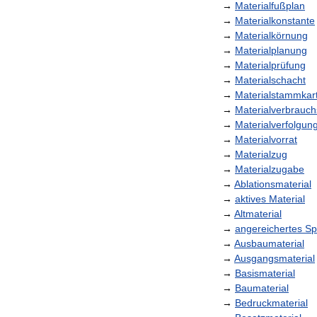
→
Materialfußplan
→
Materialkonstante
→
Materialkörnung
→
Materialplanung
→
Materialprüfung
→
Materialschacht
→
Materialstammkart
→
Materialverbrauc
→
Materialverfolgun
→
Materialvorrat
→
Materialzug
→
Materialzugabe
→
Ablationsmaterial
→
aktives
Material
→
Altmaterial
→
angereichertes
Sp
→
Ausbaumaterial
→
Ausgangsmaterial
→
Basismaterial
→
Baumaterial
→
Bedruckmaterial