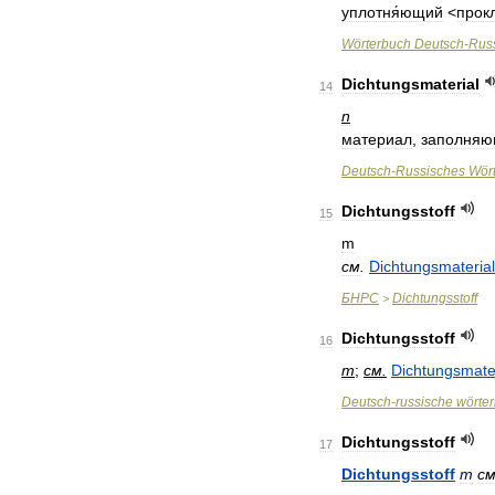
уплотня́ющий
<
прок
Wörterbuch
Deutsch
-
Rus
Dichtungsmaterial
14
n
материал
,
заполня
Deutsch
-
Russisches
Wör
Dichtungsstoff
15
m
см
.
Dichtungsmaterial
БНРС
Dichtungsstoff
>
Dichtungsstoff
16
m
;
см
.
Dichtungsmater
Deutsch
-
russische
wörte
Dichtungsstoff
17
Dichtungsstoff
m
с