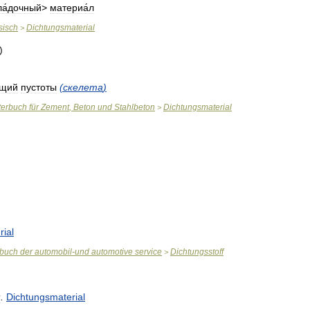
ла́дочный
>
материа́л
sisch
Dichtungsmaterial
>
ющий
пустоты
(
скелета
)
terbuch
für
Zement
,
Beton
und
Stahlbeton
Dichtungsmaterial
>
ial
rbuch
der
automobil
-
und
automotive
service
Dichtungsstoff
>
м
.
Dichtungsmaterial