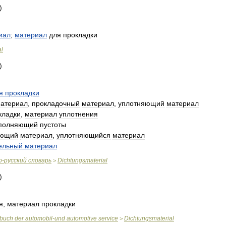
иал
;
материал
для
прокладки
al
я
прокладки
атериал
,
прокладочный
материал
,
уплотняющий
материал
кладки
,
материал
уплотнения
полняющий
пустоты
ующий
материал
,
уплотняющийся
материал
ельный
материал
о
-
русский
словарь
Dichtungsmaterial
>
я
,
материал
прокладки
rbuch
der
automobil
-
und
automotive
service
Dichtungsmaterial
>