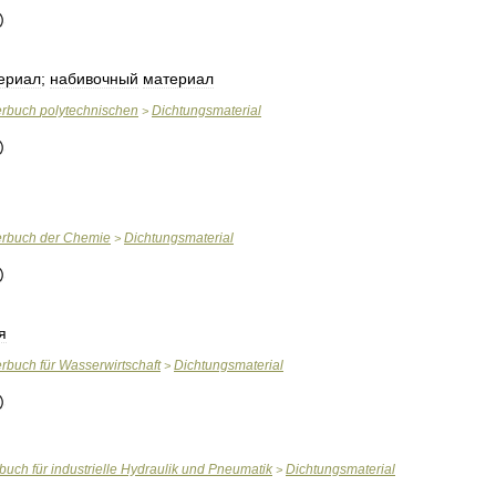
ериал
;
набивочный
материал
erbuch
polytechnischen
Dichtungsmaterial
>
erbuch
der
Chemie
Dichtungsmaterial
>
я
erbuch
für
Wasserwirtschaft
Dichtungsmaterial
>
rbuch
für
industrielle
Hydraulik
und
Pneumatik
Dichtungsmaterial
>