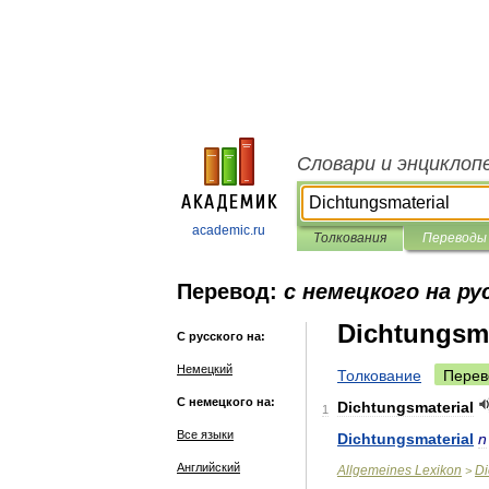
Словари и энциклоп
academic.ru
Толкования
Переводы
Перевод:
с немецкого на ру
Dichtungsma
С русского на:
Немецкий
Толкование
Перев
С немецкого на:
Dichtungsmaterial
1
Все языки
Dichtungsmaterial
n
Английский
Allgemeines
Lexikon
Di
>