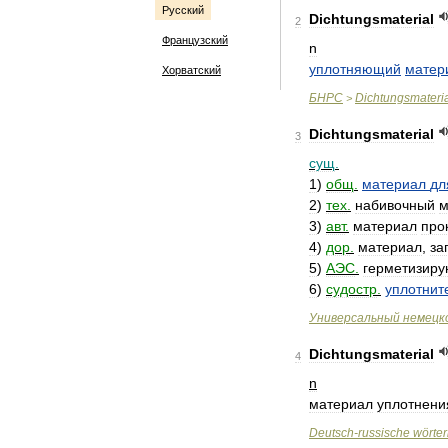
Русский
Dichtungsmaterial
2
Французский
n
уплотняющий
матер
Хорватский
БНРС
Dichtungsmateri
>
Dichtungsmaterial
3
сущ
.
1
)
общ
.
материал
дл
2
)
тех
.
набивочный
м
3
)
авт
.
материал
про
4
)
дор
.
материал
,
за
5
)
АЭС
.
герметизир
6
)
судостр
.
уплотнит
Универсальный
немецк
Dichtungsmaterial
4
n
материал
уплотнени
Deutsch
-
russische
wörte