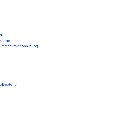
ei
hsnorm
g
mit
der
Wegabbildung
altmaterial