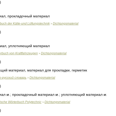
иал
,
прокладочный
материал
rbuch
der
Kälte
-
und
Lüftungstechnik
Dichtungsmaterial
>
иал
,
уплотняющий
материал
erbuch
von
Kraftfahrzeugen
Dichtungsmaterial
>
ющий
материал
,
материал
для
прокладки
,
герметик
о
-
русский
словарь
Dichtungsmaterial
>
иал
м
.
;
прокладочный
материал
м
.
;
уплотняющий
материал
м
.
ische
Wörterbuch
Polytechnic
Dichtungsmaterial
>