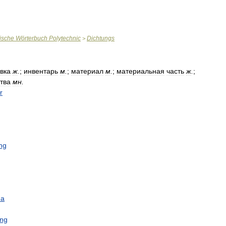
ische
Wörterbuch
Polytechnic
Dichtungs
>
овка
ж
.
;
инвентарь
м
.
;
материал
м
.
;
материальная
часть
ж
.
;
тва
мн
.
r
ng
ma
ung