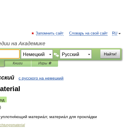
Запомнить сайт
Словарь на свой сайт
RU
едии на Академике
Найти!
Книги
Игры ⚽
сский
с русского на немецкий
terial
од
уплотня́ющий
материа́л
;
материа́л
для
прокла́дки
chtungsmaterial