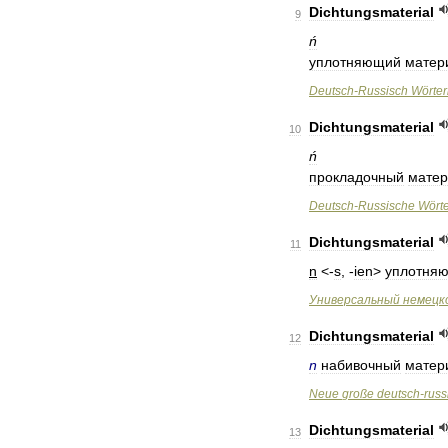
Dichtungsmaterial
9
ń
уплотняющий
матер
Deutsch
-
Russisch
Wörte
Dichtungsmaterial
10
ń
прокладочный
матер
Deutsch
-
Russische
Wört
Dichtungsmaterial
11
n
<-
s
, -
ien
>
уплотня
Универсальный
немецк
Dichtungsmaterial
12
n
набивочный
матер
Neue
große
deutsch
-
russ
Dichtungsmaterial
13