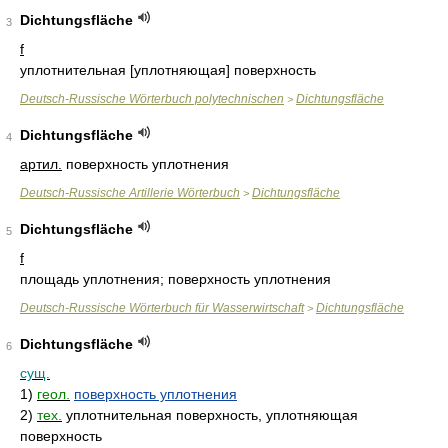
Dichtungsfläche
3
f
уплотнительная [уплотняющая] поверхность
Deutsch-Russische Wörterbuch polytechnischen
Dichtungsfläche
>
Dichtungsfläche
4
артил.
поверхность уплотнения
Deutsch-Russische Artillerie Wörterbuch
Dichtungsfläche
>
Dichtungsfläche
5
f
площадь уплотнения; поверхность уплотнения
Deutsch-Russische Wörterbuch für Wasserwirtschaft
Dichtungsfläche
>
Dichtungsfläche
6
сущ.
1)
геол.
поверхность уплотнения
2)
тех.
уплотнительная поверхность, уплотняющая
поверхность