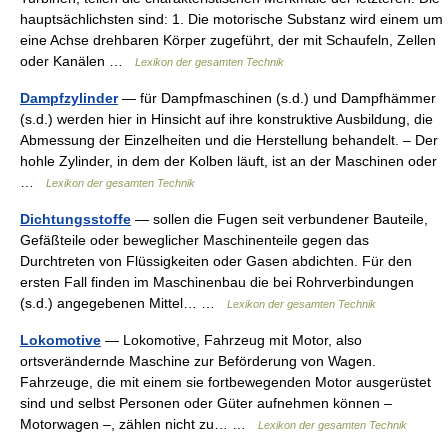
hauptsächlichsten sind: 1. Die motorische Substanz wird einem um
eine Achse drehbaren Körper zugeführt, der mit Schaufeln, Zellen
oder Kanälen …
Lexikon der gesamten Technik
Dampfzylinder
— für Dampfmaschinen (s.d.) und Dampfhämmer
(s.d.) werden hier in Hinsicht auf ihre konstruktive Ausbildung, die
Abmessung der Einzelheiten und die Herstellung behandelt. – Der
hohle Zylinder, in dem der Kolben läuft, ist an der Maschinen oder
…
Lexikon der gesamten Technik
Dichtungsstoffe
— sollen die Fugen seit verbundener Bauteile,
Gefäßteile oder beweglicher Maschinenteile gegen das
Durchtreten von Flüssigkeiten oder Gasen abdichten. Für den
ersten Fall finden im Maschinenbau die bei Rohrverbindungen
(s.d.) angegebenen Mittel… …
Lexikon der gesamten Technik
Lokomotive
— Lokomotive, Fahrzeug mit Motor, also
ortsverändernde Maschine zur Beförderung von Wagen.
Fahrzeuge, die mit einem sie fortbewegenden Motor ausgerüstet
sind und selbst Personen oder Güter aufnehmen können –
Motorwagen –, zählen nicht zu… …
Lexikon der gesamten Technik