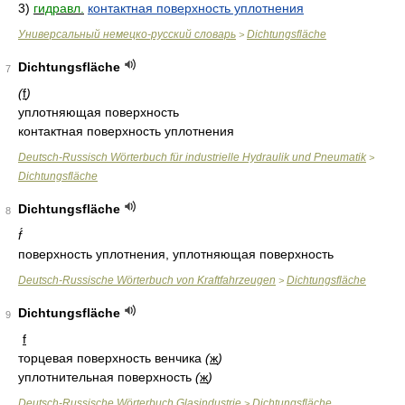
3)
гидравл.
контактная поверхность уплотнения
Универсальный немецко-русский словарь
Dichtungsfläche
>
Dichtungsfläche
7
(
f
)
уплотняющая поверхность
контактная поверхность уплотнения
Deutsch-Russisch Wörterbuch für industrielle Hydraulik und Pneumatik
>
Dichtungsfläche
Dichtungsfläche
8
f́
поверхность уплотнения, уплотняющая поверхность
Deutsch-Russische Wörterbuch von Kraftfahrzeugen
Dichtungsfläche
>
Dichtungsfläche
9
f
торцевая поверхность венчика
(
ж
)
уплотнительная поверхность
(
ж
)
Deutsch-Russische Wörterbuch Glasindustrie
Dichtungsfläche
>