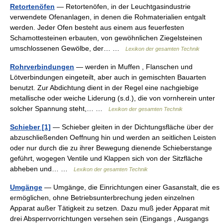
Retortenöfen
— Retortenöfen, in der Leuchtgasindustrie
verwendete Ofenanlagen, in denen die Rohmaterialien entgalt
werden. Jeder Ofen besteht aus einem aus feuerfesten
Schamottesteinen erbauten, von gewöhnlichen Ziegelsteinen
umschlossenen Gewölbe, der… …
Lexikon der gesamten Technik
Rohrverbindungen
— werden in Muffen , Flanschen und
Lötverbindungen eingeteilt, aber auch in gemischten Bauarten
benutzt. Zur Abdichtung dient in der Regel eine nachgiebige
metallische oder weiche Liderung (s.d.), die von vornherein unter
solcher Spannung steht,… …
Lexikon der gesamten Technik
Schieber [1]
— Schieber gleiten in der Dichtungsfläche über der
abzuschließenden Oeffnung hin und werden an seitlichen Leisten
oder nur durch die zu ihrer Bewegung dienende Schieberstange
geführt, wogegen Ventile und Klappen sich von der Sitzfläche
abheben und… …
Lexikon der gesamten Technik
Umgänge
— Umgänge, die Einrichtungen einer Gasanstalt, die es
ermöglichen, ohne Betriebsunterbrechung jeden einzelnen
Apparat außer Tätigkeit zu setzen. Dazu muß jeder Apparat mit
drei Absperrvorrichtungen versehen sein (Eingangs , Ausgangs