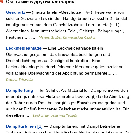
См. также в других словарях:
Geschütz
— (hierzu Tafeln »Geschütze I IV«), Feuerwaffe von
solcher Schwere, daß sie den Handgebrauch ausschließt, besteht
im allgemeinen aus dem Geschützrohr und der Laffete (s.d.).
Allgemeines. Man unterscheidet Feld , Gebirgs , Belagerungs ,
Festungs ,… …
Meyers Großes Konversations-Lexikon
Leckmeldeanlage
— Eine Leckmeldeanlage ist ein
Überwachungssystem, das Bauwerksabdichtungen und
Dachabdichtungen auf Dichtigkeit kontrolliert. Eine
Leckmeldeanlage ist durch folgende Merkmale gekennzeichnet:
vollflächige Überwachung der Abdichtung permanente… …
Deutsch Wikipedia
Dampfleitung
— für Schiffe. Als Material für Dampfrohre werden
neuerdings nahtlose Flußeisenrohre bevorzugt, da die Abnutzung
der Rohre durch Rost bei sorgfältiger Entwässerung gering und
auch der Einfluß bronzener Zwischenstücke unbedenklich ist. Für
dieselben …
Lexikon der gesamten Technik
Dampfturbinen [1]
— Dampfturbinen, mit Dampf betriebene
Turbinen, teilen die charakteristischen Merkmale der letzteren. Die