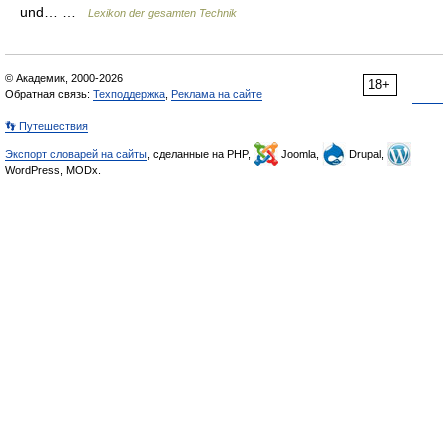
und… …
Lexikon der gesamten Technik
© Академик, 2000-2026
18+
Обратная связь:
Техподдержка
,
Реклама на сайте
👣 Путешествия
Экспорт словарей на сайты
, сделанные на PHP,
Joomla,
Drupal,
WordPress, MODx.