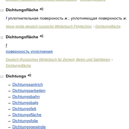
Dichtungsfläche
10
f
уплотнительная поверхность
ж.
; уплотняющая поверхность
ж.
Neue große deutsch-russische Wörterbuch Polytechnic
Dichtungsfläche
>
Dichtungsfläche
11
f
поверхность уплотнения
Deutsch-Russisches Wörterbuch für Zement, Beton und Stahlbeton
>
Dichtungsfläche
Dichtungs
12
→
Dichtungsantrich
→
Dichtungsarbeiten
→
Dichtungsbahn
→
Dichtungsbalg
→
Dichtungsfett
→
Dichtungsfläche
→
Dichtungsfolie
→
Dichtungsgewinde