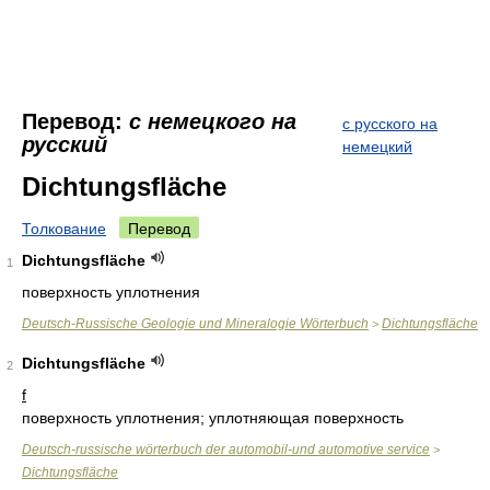
Перевод:
с немецкого на
с русского на
русский
немецкий
Dichtungsfläche
Толкование
Перевод
Dichtungsfläche
1
поверхность уплотнения
Deutsch-Russische Geologie und Mineralogie Wörterbuch
Dichtungsfläche
>
Dichtungsfläche
2
f
поверхность уплотнения; уплотняющая поверхность
Deutsch-russische wörterbuch der automobil-und automotive service
>
Dichtungsfläche