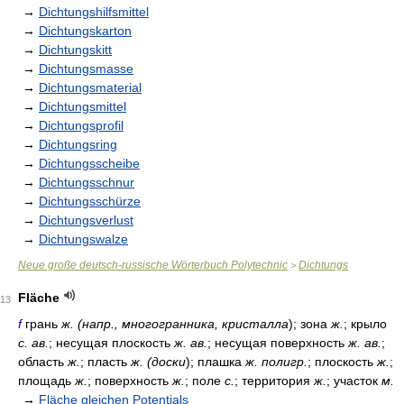
→
Dichtungshilfsmittel
→
Dichtungskarton
→
Dichtungskitt
→
Dichtungsmasse
→
Dichtungsmaterial
→
Dichtungsmittel
→
Dichtungsprofil
→
Dichtungsring
→
Dichtungsscheibe
→
Dichtungsschnur
→
Dichtungsschürze
→
Dichtungsverlust
→
Dichtungswalze
Neue große deutsch-russische Wörterbuch Polytechnic
Dichtungs
>
Fläche
13
f
грань
ж. (напр., многогранника, кристалла
); зона
ж.
; крыло
с. ав.
; несущая плоскость
ж. ав.
; несущая поверхность
ж. ав.
;
область
ж.
; пласть
ж. (доски
); плашка
ж. полигр.
; плоскость
ж.
;
площадь
ж.
; поверхность
ж.
; поле
с.
; территория
ж.
; участок
м.
→
Fläche gleichen Potentials