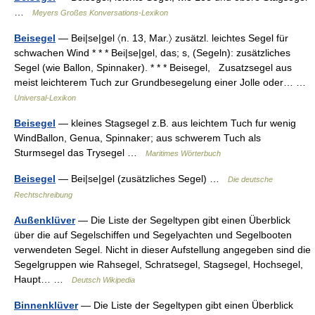
…
Meyers Großes Konversations-Lexikon
Beisegel
— Bei|se|gel 〈n. 13, Mar.〉 zusätzl. leichtes Segel für
schwachen Wind * * * Bei|se|gel, das; s, (Segeln): zusätzliches
Segel (wie Ballon, Spinnaker). * * * Beisegel, Zusatzsegel aus
meist leichterem Tuch zur Grundbesegelung einer Jolle oder… …
Universal-Lexikon
Beisegel
— kleines Stagsegel z.B. aus leichtem Tuch fur wenig
WindBallon, Genua, Spinnaker; aus schwerem Tuch als
Sturmsegel das Trysegel …
Maritimes Wörterbuch
Beisegel
— Bei|se|gel (zusätzliches Segel) …
Die deutsche
Rechtschreibung
Außenklüver
— Die Liste der Segeltypen gibt einen Überblick
über die auf Segelschiffen und Segelyachten und Segelbooten
verwendeten Segel. Nicht in dieser Aufstellung angegeben sind die
Segelgruppen wie Rahsegel, Schratsegel, Stagsegel, Hochsegel,
Haupt… …
Deutsch Wikipedia
Binnenklüver
— Die Liste der Segeltypen gibt einen Überblick