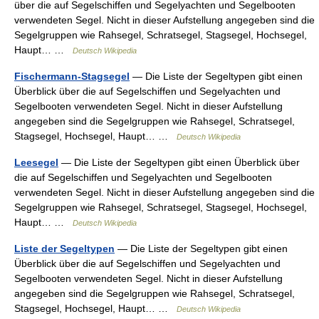
über die auf Segelschiffen und Segelyachten und Segelbooten
verwendeten Segel. Nicht in dieser Aufstellung angegeben sind die
Segelgruppen wie Rahsegel, Schratsegel, Stagsegel, Hochsegel,
Haupt… …
Deutsch Wikipedia
Fischermann-Stagsegel
— Die Liste der Segeltypen gibt einen
Überblick über die auf Segelschiffen und Segelyachten und
Segelbooten verwendeten Segel. Nicht in dieser Aufstellung
angegeben sind die Segelgruppen wie Rahsegel, Schratsegel,
Stagsegel, Hochsegel, Haupt… …
Deutsch Wikipedia
Leesegel
— Die Liste der Segeltypen gibt einen Überblick über
die auf Segelschiffen und Segelyachten und Segelbooten
verwendeten Segel. Nicht in dieser Aufstellung angegeben sind die
Segelgruppen wie Rahsegel, Schratsegel, Stagsegel, Hochsegel,
Haupt… …
Deutsch Wikipedia
Liste der Segeltypen
— Die Liste der Segeltypen gibt einen
Überblick über die auf Segelschiffen und Segelyachten und
Segelbooten verwendeten Segel. Nicht in dieser Aufstellung
angegeben sind die Segelgruppen wie Rahsegel, Schratsegel,
Stagsegel, Hochsegel, Haupt… …
Deutsch Wikipedia