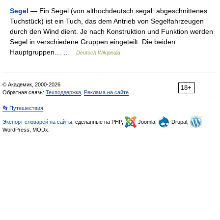
Segel
— Ein Segel (von althochdeutsch segal: abgeschnittenes
Tuchstück) ist ein Tuch, das dem Antrieb von Segelfahrzeugen
durch den Wind dient. Je nach Konstruktion und Funktion werden
Segel in verschiedene Gruppen eingeteilt. Die beiden
Hauptgruppen… …
Deutsch Wikipedia
© Академик, 2000-2026
18+
Обратная связь:
Техподдержка
,
Реклама на сайте
👣 Путешествия
Экспорт словарей на сайты
, сделанные на PHP,
Joomla,
Drupal,
WordPress, MODx.