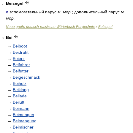
Beisegel
7
n
вспомогательный парус
м. мор.
; дополнительный парус
м.
мор.
Neue große deutsch-russische Wörterbuch Polytechnic
Beisegel
>
Bei
8
→
Beiboot
→
Beidraht
→
Beierz
→
Beifahrer
→
Beifutter
→
Beigeschmack
→
Beiholz
→
Beiklang
→
Beilade
→
Beiluft
→
Beimann
→
Beimengen
→
Beimengung
→
Beimischer