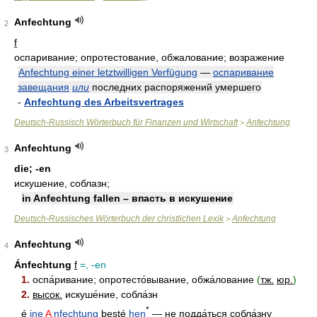
Anfechtung
2
f
оспаривание; опротестование, обжалование; возражение
Anfechtung einer letztwilligen Verfügung
—
оспаривание
завещания
или
последних распоряжений умершего
-
Anfechtung des Arbeitsvertrages
Deutsch-Russisch Wörterbuch für Finanzen und Wirtschaft
Anfechtung
>
Anfechtung
3
die; -en
искушение, соблазн;
in Anfechtung fallen – впасть в искушение
Deutsch-Russisches Wörterbuch der christlichen Lexik
Anfechtung
>
Anfechtung
4
Ánfechtung
f
=, -en
1.
оспа́ривание; опротесто́вывание, обжа́лование
(
тж.
юр.
)
2.
высок.
искуше́ние, собла́зн
*
é
ine
A
nfechtung
best
é
hen
— не подда́ться собла́зну