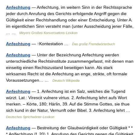
Anfechtung
— Anfechtung, im weitern Sinn in der Rechtssprache
jeder durch Anrufung des Gerichts erfolgende Angriff gegen die
Gültigkeit einer Rechtshandlung oder einer Entscheidung. Unter A.
im eigentlichen Sinn versteht man (unter Ausscheidung jener Fälle,
… …
Meyers Großes Konversations-Lexikon
Anfechtung
— ↑Kontestation …
Das große Fremdwörterbuch
Anfechtung
— Unter der Bezeichnung Anfechtung werden
unterschiedliche Rechtsinstitute zusammengefasst, mit denen man
einseitig einen Rechtszustand beseitigen kann. Als stark
wirksames Recht ist die Anfechtung an enge, strikte, oft formale
Voraussetzungen… …
Deutsch Wikipedia
Anfechtung
— 1. Anfechtung ist ein Salz, welches die Tugend
würzt. Lat.: Virescit vulnere virtus. 2. Anfechtung lehrt aufs Wort
merken. – Körte, 180; Härlin, 39. Auf die Stimme Gottes, sie thue
sich kund in der Natur, Vernunft oder Bibel. 3. Anfechtung lehrt …
Deutsches Sprichwörter-Lexikon
Anfechtung
— Bestreitung der Glaubwürdigkeit oder Gültigkeit * *
* Ạn|fech|tung 〈f. 20〉 1. Anrufung des Gerichts gegen die Gültigkeit