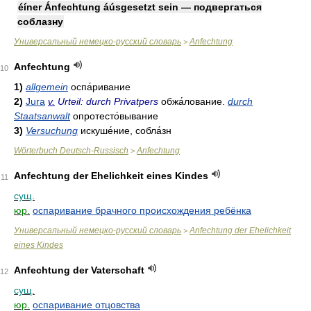
éíner Ánfechtung áúsgesetzt sein — подвергаться
соблазну
Универсальный немецко-русский словарь
Anfechtung
>
Anfechtung
10
1)
allgemein
оспа́ривание
2)
Jura
v.
Urteil: durch Privatpers
обжа́лование
.
durch
Staatsanwalt
опротесто́вывание
3)
Versuchung
искуше́ние
,
собла́зн
Wörterbuch Deutsch-Russisch
Anfechtung
>
Anfechtung der Ehelichkeit eines Kindes
11
сущ.
юр.
оспаривание брачного происхождения ребёнка
Универсальный немецко-русский словарь
Anfechtung der Ehelichkeit
>
eines Kindes
Anfechtung der Vaterschaft
12
сущ.
юр.
оспаривание отцовства