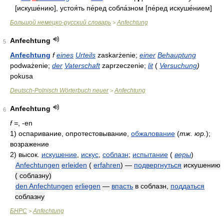
[искуше́нию], устоя́ть пе́ред собла́зном [пе́ред искуше́нием]
Большой немецко-русский словарь
Anfechtung
>
Anfechtung
5
Anfechtung
f
eines
Urteils
zaskarżenie;
einer
Behauptung
podważenie;
der
Vaterschaft
zaprzeczenie;
lit
(
Versuchung
)
pokusa
Deutsch-Polnisch Wörterbuch neuer
Anfechtung
>
Anfechtung
6
f =
, -en
1)
оспаривание, опротестовывание,
обжалование
(
тж. юр.
)
;
возражение
2)
высок.
искушение
,
искус
,
соблазн
;
испытание
(
веры
)
Anfechtungen
erleiden
(
erfahren
) —
подвергнуться
искушению
( соблазну)
den Anfechtungen
erliegen
—
впасть
в соблазн,
поддаться
соблазну
БНРС
Anfechtung
>