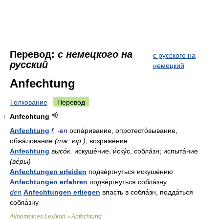
Перевод:
с немецкого на
с русского на
русский
немецкий
Anfechtung
Толкование
Перевод
Anfechtung
1
Anfechtung
f, -en
оспа́ривание, опротесто́вывание,
обжа́лование
(тж. юр.)
; возраже́ние
Anfechtung
высо́к.
искуше́ние, и́ску́с, собла́зн; испыта́ние
(ве́ры)
Anfechtungen erleiden
подве́ргнуться искуше́нию
Anfechtungen erfahren
подве́ргнуться собла́зну
den
Anfechtungen erliegen
впасть в собла́зн, подда́ться
собла́зну
Allgemeines Lexikon
Anfechtung
>