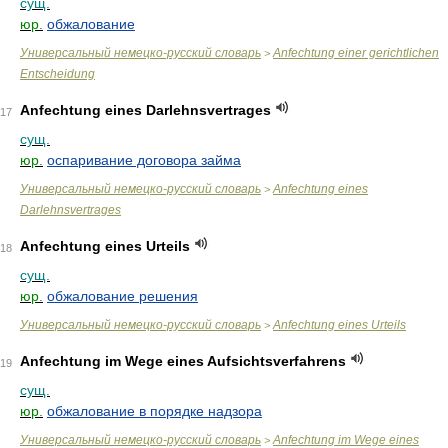
сущ.
юр.
обжалование
Универсальный немецко-русский словарь
Anfechtung einer gerichtlichen
>
Entscheidung
Anfechtung eines Darlehnsvertrages
17
сущ.
юр.
оспаривание договора займа
Универсальный немецко-русский словарь
Anfechtung eines
>
Darlehnsvertrages
Anfechtung eines Urteils
18
сущ.
юр.
обжалование решения
Универсальный немецко-русский словарь
Anfechtung eines Urteils
>
Anfechtung im Wege eines Aufsichtsverfahrens
19
сущ.
юр.
обжалование в порядке надзора
Универсальный немецко-русский словарь
Anfechtung im Wege eines
>