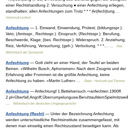
einer Rechtshandlung 2. Versuchung ● einer Anfechtung erliegen,
standhalten; allen Anfechtungen zum Trotz * * * Ạn|fech|tung …
Universal-Lexikon
Anfechtung
— 1. Einwand, Einwendung, Protest; (bildungsspr.):
Veto; (Amtsspr., Rechtsspr.): Einspruch; (Rechtsspr.): Berufung,
Beschwerde, Klage; (bes. Rechtsspr.): Widerspruch. 2. Anziehung,
Reiz, Verführung, Versuchung; (geh.): Verlockung. * * *… …
Das
Wörterbuch der Synonyme
Anfechtung
— Gott zieht an einer Hand, der Teufel an beiden
Beinen. «Wilhelm Busch, Aphorismen» Nach dem Zeugnis und der
Erfahrung aller Frommen ist die größte Anfechtung, keine
Anfechtung zu haben. «Martin Luther» …
Zitate - Herkunft und Themen
Anfechtung
— Anfechtungf 1.Bettelversuch.⇨anfechten.1900ff.
2.pl=Überfall,Angriff,Überrumpelungusw.BeruhtaufdemSpielmitzw
…
Wörterbuch der deutschen Umgangssprache
Anfechtung (Recht)
— Unter der Bezeichnung Anfechtung
werden unterschiedliche Rechtsinstitute zusammengefasst, mit
denen man einseitig einen Rechtszustand beseitigen kann. Als