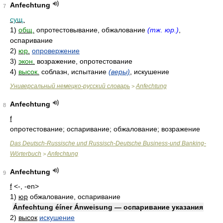
Anfechtung
7
сущ.
1)
общ.
опротестовывание, обжалование
(тж. юр.)
,
оспаривание
2)
юр.
опровержение
3)
экон.
возражение, опротестование
4)
высок.
соблазн, испытание
(веры)
, искушение
Универсальный немецко-русский словарь
Anfechtung
>
Anfechtung
8
f
опротестование; оспаривание; обжалование; возражение
Das Deutsch-Russische und Russisch-Deutsche Business-und Banking-
Wörterbuch
Anfechtung
>
Anfechtung
9
f
<-, -en>
1)
юр
обжалование, оспаривание
Ánfechtung éíner Ánweisung — оспаривание указания
2)
высок
искушение