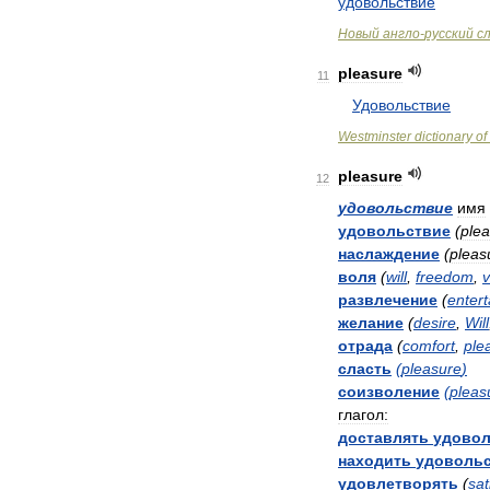
удовольствие
Новый
англо
-
русский
с
pleasure
11
Удовольствие
Westminster
dictionary
of
pleasure
12
удовольствие
имя
удовольствие
(
ple
наслаждение
(
pleas
воля
(
will
,
freedom
,
v
развлечение
(
enter
желание
(
desire
,
Will
отрада
(
comfort
,
ple
сласть
(
pleasure
)
соизволение
(
pleas
глагол:
доставлять
удовол
находить
удоволь
удовлетворять
(
sat