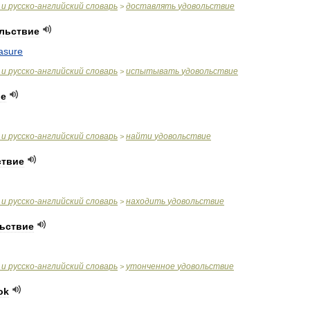
и
русско
-
английский
словарь
доставлять
удовольствие
>
льствие
asure
и
русско
-
английский
словарь
испытывать
удовольствие
>
ие
и
русско
-
английский
словарь
найти
удовольствие
>
ствие
и
русско
-
английский
словарь
находить
удовольствие
>
ьствие
и
русско
-
английский
словарь
утонченное
удовольствие
>
ok