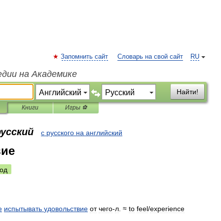
Запомнить сайт
Словарь на свой сайт
RU
едии на Академике
Найти!
Книги
Игры ⚽
русский
с русского на английский
вие
од
e
испытывать
удовольствие
от
чего
-
л
. ≈
to
feel
/
experience