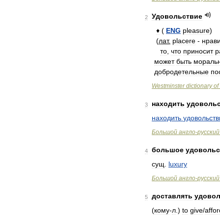
Удовольствие
2
♦
(
ENG
pleasure
)
(
лат
.
placere
-
нрав
то
,
что
приносит
р
может
быть
мораль
добродетельные
по
Westminster
dictionary
of
находить
удоволь
3
находить
удовольств
Большой
англо
-
русский
большое
удовольс
4
сущ
.
luxury
Большой
англо
-
русский
доставлять
удовол
5
(
кому
-
л
.)
to
give
/
affor