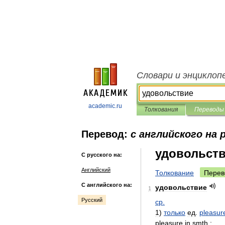
Словари и энциклоп
academic.ru
Толкования
Переводы
Перевод:
с английского на 
удовольст
С русского на:
Английский
Толкование
Перев
С английского на:
удовольствие
1
Русский
ср
.
1
)
только
ед
.
pleasur
pleasure
in
smth
.;