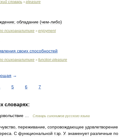
ский
словарь
pleasure
>
ждение
;
обладание
(
чем
-
либо
)
по
психоаналитике
enjoyment
>
явления
своих
способностей
по
психоаналитике
function
pleasure
>
ующая
→
4
5
6
7
их
словарях:
довольствие
…
Словарь
синонимов
русского
языка
—
чувство
,
переживание
,
сопровождающее
удовлетворение
ереса
.
С
функциональной
т
.
зр
.
У
.
знаменует
различные
по