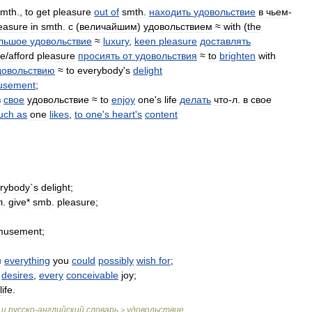
smth
.,
to
get
pleasure
out
of
smth
.
находить
удовольствие
в
чьем
-
easure
in
smth
.
с
(
величайшим
)
удовольствием
≈
with
(
the
льшое
удовольствие
≈
luxury
,
keen
pleasure
доставлять
ve
/
afford
pleasure
просиять
от
удовольствия
≈
to
brighten
with
довольствию
≈
to
everybody
'
s
delight
usement
;
в
свое
удовольствие
≈
to
enjoy
one
'
s
life
делать
что
-
л
.
в
свое
uch
as
one
likes
,
to
one
'
s
heart
'
s
content
rybody
`
s
delight
;
л
.
give
*
smb
.
pleasure
;
musement
;
я
everything
you
could
possibly
wish
for
;
desires
,
every
conceivable
joy
;
life
.
и
русско
-
английский
словарь
удовольствие
>