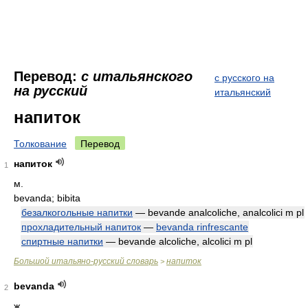
Перевод:
с итальянского
с русского на
на русский
итальянский
напиток
Толкование
Перевод
напиток
1
м.
bevanda; bibita
безалкогольные напитки
— bevande analcoliche, analcolici m pl
прохладительный напиток
—
bevanda rinfrescante
спиртные напитки
— bevande alcoliche, alcolici m pl
Большой итальяно-русский словарь
напиток
>
bevanda
2
ж.