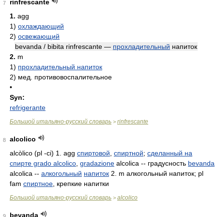
rinfrescante
7
1.
agg
1)
охлаждающий
2)
освежающий
bevanda / bibita rinfrescante —
прохладительный
напиток
2.
m
1)
прохладительный напиток
2)
мед. противовоспалительное
•
Syn:
refrigerante
Большой итальяно-русский словарь
rinfrescante
>
alcolico
8
alcòlico (pl -ci) 1. agg
спиртовой
,
спиртной
;
сделанный на
спирте grado alcolico
,
gradazione
alcolica -- градусность
bevanda
alcolica --
алкогольный
напиток
2. m алкогольный напиток; pl
fam
спиртное
, крепкие напитки
Большой итальяно-русский словарь
alcolico
>
bevanda
9