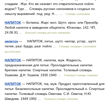
сладким . Жук. Кто же назовет это отвратительное пойло
водою? Тург... . Словарь русских синонимов и сходных по
смыслу выражений. под. ред. Н.… …
Словарь синонимов
НАПИТОК
— Боткина. Жарг. мол. Шутл. ирон. или Пренебр.
Любой напиток в заведении общепита. Югановы, 142; ЧП,
24.06.91 …
Большой словарь русских поговорок
напиток
— НАПИТОК, питье, шутл. нектар, устар., шутл.
питие, разг. бурда, разг. пойло …
Словарь-тезаурус синонимов
русской речи
НАПИТОК
— НАПИТОК, напитка, муж. Жидкость,
предназначенная для питья. Прохладительные напитки.
Крепкие напитки. Спиртные напитки. Толковый словарь
Ушакова. Д.Н. Ушаков. 1935 1940 …
Толковый словарь Ушакова
НАПИТОК
— НАПИТОК, тка, муж. Продукт, приготовленный для
питья. Безалкогольные напитки. Прохладительный н. Спиртные
напитки. Толковый словарь Ожегова. С.И. Ожегов, Н.Ю.
Шведова. 1949 1992 …
Толковый словарь Ожегова