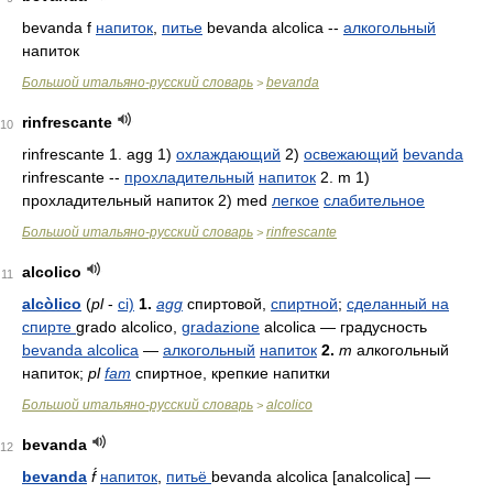
bevanda f
напиток
,
питье
bevanda alcolica --
алкогольный
напиток
Большой итальяно-русский словарь
bevanda
>
rinfrescante
10
rinfrescante 1. agg 1)
охлаждающий
2)
освежающий
bevanda
rinfrescante --
прохладительный
напиток
2. m 1)
прохладительный напиток 2) med
легкое
слабительное
Большой итальяно-русский словарь
rinfrescante
>
alcolico
11
alcòlico
(
pl
-
ci)
1.
agg
спиртовой,
спиртной
;
сделанный на
спирте
grado alcolico,
gradazione
alcolica
— градусность
bevanda alcolica
—
алкогольный
напиток
2.
m
алкогольный
напиток;
pl
fam
спиртное, крепкие напитки
Большой итальяно-русский словарь
alcolico
>
bevanda
12
bevanda
f́
напиток
,
питьё
bevanda alcolica [analcolica]
—