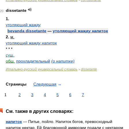
Итальяно-русский универсальный словарь
corroborante
>
dissetante
20
1.
утоляющий жажду
bevanda dissetante
—
утоляющий жажду напиток
2.
м.
утоляющий жажду напиток
* * *
сущ.
общ.
прохладительный
(о напитке)
Итальяно-русский универсальный словарь
dissetante
>
Страницы
Следующая
→
1
2
3
4
5
6
7
См. также в других словарях:
напиток
— Питье, пойло. Напиток богов, превосходный
напиток нектар. Ей благовонной амврозии подали с нектаром