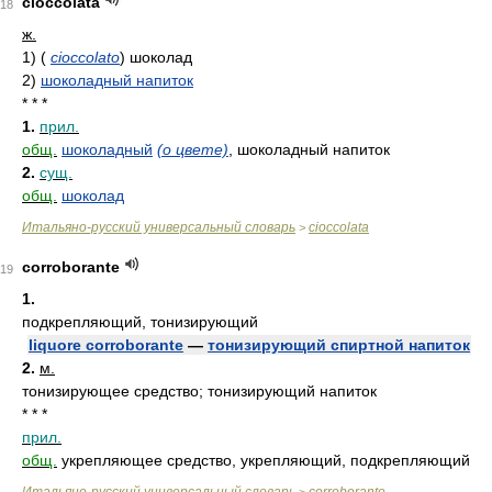
cioccolata
18
ж.
1)
(
cioccolato
)
шоколад
2)
шоколадный напиток
* * *
1.
прил.
общ.
шоколадный
(о цвете)
, шоколадный напиток
2.
сущ.
общ.
шоколад
Итальяно-русский универсальный словарь
cioccolata
>
corroborante
19
1.
подкрепляющий, тонизирующий
liquore corroborante
—
тонизирующий спиртной напиток
2.
м.
тонизирующее средство; тонизирующий напиток
* * *
прил.
общ.
укрепляющее средство, укрепляющий, подкрепляющий