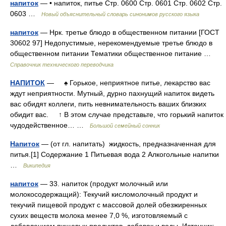
напиток
— • напиток, питье Стр. 0600 Стр. 0601 Стр. 0602 Стр.
0603 …
Новый объяснительный словарь синонимов русского языка
напиток
— Нрк. третье блюдо в общественном питании [ГОСТ
30602 97] Недопустимые, нерекомендуемые третье блюдо в
общественном питании Тематики общественное питание …
Справочник технического переводчика
НАПИТОК
— ♠ Горькое, неприятное питье, лекарство вас
ждут неприятности. Мутный, дурно пахнущий напиток видеть
вас обидят коллеги, пить невнимательность ваших близких
обидит вас. ↑ В этом случае представьте, что горький напиток
чудодейственное… …
Большой семейный сонник
Напиток
— (от гл. напитать) жидкость, предназначенная для
питья.[1] Содержание 1 Питьевая вода 2 Алкогольные напитки
…
Википедия
напиток
— 33. напиток (продукт молочный или
молокосодержащий): Текучий кисломолочный продукт и
текучий пищевой продукт с массовой долей обезжиренных
сухих веществ молока менее 7,0 %, изготовляемый с