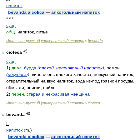
напиток
bevanda alcolica
—
алкогольный напиток
* * *
сущ.
общ.
напиток, питьё
Итальяно-русский универсальный словарь
bevanda
>
ciofeca
3
сущ.
1)
диал.
бурда
(плохой, неприятный напиток)
, помои
(посудные)
, вино очень плохого качества, невкусный напиток,
отвратительный на вкус напиток, вода из-под грязной посуды,
обмывки, опивки, пойло
2)
перен.
старая и некрасивая женщина
Итальяно-русский универсальный словарь
ciofeca
>
bevanda
4
f.
напиток (
m.
)
bevanda alcolica
—
алкогольный напиток