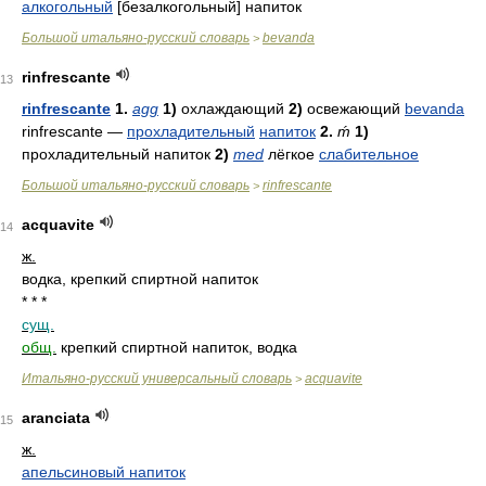
алкогольный
[безалкогольный] напиток
Большой итальяно-русский словарь
bevanda
>
rinfrescante
13
rinfrescante
1.
agg
1)
охлаждающий
2)
освежающий
bevanda
rinfrescante
—
прохладительный
напиток
2.
ḿ
1)
прохладительный напиток
2)
med
лёгкое
слабительное
Большой итальяно-русский словарь
rinfrescante
>
acquavite
14
ж.
водка, крепкий спиртной напиток
* * *
сущ.
общ.
крепкий спиртной напиток, водка
Итальяно-русский универсальный словарь
acquavite
>
aranciata
15
ж.
апельсиновый напиток