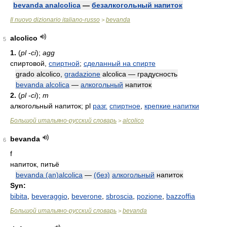
bevanda analcolica
—
безалкогольный напиток
Il nuovo dizionario italiano-russo
bevanda
>
alcolico
5
1.
(
pl
-
ci
);
agg
спиртовой,
спиртной
;
сделанный на спирте
grado alcolico,
gradazione
alcolica — градусность
bevanda alcolica
—
алкогольный
напиток
2.
(
pl
-
ci
);
m
алкогольный напиток; pl
разг.
спиртное
,
крепкие напитки
Большой итальяно-русский словарь
alcolico
>
bevanda
6
f
напиток, питьё
bevanda (an)alcolica
—
(без)
алкогольный
напиток
Syn:
bibita
,
beveraggio
,
beverone
,
sbroscia
,
pozione
,
bazzoffia
Большой итальяно-русский словарь
bevanda
>