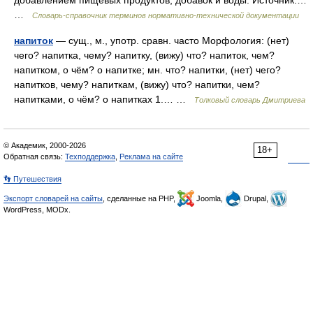
добавлением пищевых продуктов, добавок и воды. Источник:…
…
Словарь-справочник терминов нормативно-технической документации
напиток
— сущ., м., употр. сравн. часто Морфология: (нет)
чего? напитка, чему? напитку, (вижу) что? напиток, чем?
напитком, о чём? о напитке; мн. что? напитки, (нет) чего?
напитков, чему? напиткам, (вижу) что? напитки, чем?
напитками, о чём? о напитках 1.… …
Толковый словарь Дмитриева
© Академик, 2000-2026
18+
Обратная связь:
Техподдержка
,
Реклама на сайте
👣 Путешествия
Экспорт словарей на сайты
, сделанные на PHP,
Joomla,
Drupal,
WordPress, MODx.