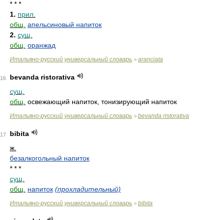
* * *
1.
прил.
общ.
апельсиновый напиток
2.
сущ.
общ.
оранжад
Итальяно-русский универсальный словарь
aranciata
>
bevanda ristorativa
16
сущ.
общ.
освежающий напиток, тонизирующий напиток
Итальяно-русский универсальный словарь
bevanda ristorativa
>
bibita
17
ж.
безалкогольный напиток
* * *
сущ.
общ.
напиток
(прохладительный)
Итальяно-русский универсальный словарь
bibita
>