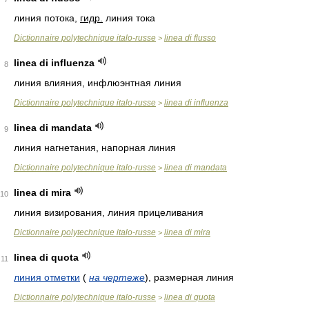
линия потока,
гидр.
линия тока
Dictionnaire polytechnique italo-russe
linea di flusso
>
linea di influenza
8
линия влияния, инфлюэнтная линия
Dictionnaire polytechnique italo-russe
linea di influenza
>
linea di mandata
9
линия нагнетания, напорная линия
Dictionnaire polytechnique italo-russe
linea di mandata
>
linea di mira
10
линия визирования, линия прицеливания
Dictionnaire polytechnique italo-russe
linea di mira
>
linea di quota
11
линия отметки
(
на чертеже
)
, размерная линия
Dictionnaire polytechnique italo-russe
linea di quota
>