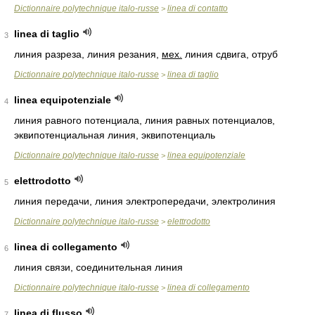
Dictionnaire polytechnique italo-russe
linea di contatto
>
linea di taglio
3
линия разреза, линия резания,
мех.
линия сдвига, отруб
Dictionnaire polytechnique italo-russe
linea di taglio
>
linea equipotenziale
4
линия равного потенциала, линия равных потенциалов,
эквипотенциальная линия, эквипотенциаль
Dictionnaire polytechnique italo-russe
linea equipotenziale
>
elettrodotto
5
линия передачи, линия электропередачи, электролиния
Dictionnaire polytechnique italo-russe
elettrodotto
>
linea di collegamento
6
линия связи, соединительная линия
Dictionnaire polytechnique italo-russe
linea di collegamento
>
linea di flusso
7