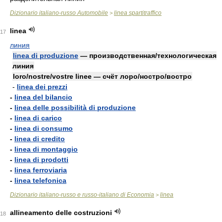
Dizionario italiano-russo Automobile
linea spartitraffico
>
linea
17
линия
linea di produzione
— производственная/технологическая
линия
loro/nostre/vostre linee — счёт лоро/ностро/востро
-
linea dei prezzi
-
linea del bilancio
-
linea delle possibilità di produzione
-
linea di carico
-
linea di consumo
-
linea di credito
-
linea di montaggio
-
linea di prodotti
-
linea ferroviaria
-
linea telefonica
Dizionario italiano-russo e russo-italiano di Economia
linea
>
allineamento delle costruzioni
18