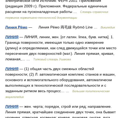
электрической сети Источник: ФЕРп 2001: Приложения
(редакция 2009 г.). Приложения. Федеральные единичные
расценки на пусконаладочные работы …
Словарь-справочник
терминов нормативно-технической документации
Линия Рёмо
— Линия Рёмо 両毛線 Ryōmō Line …
Википедия
ЛИНИЯ
— ЛИНИЯ, линии, жен. [от латин. linea, букв. нитка]. 1.
Граница поверхности, имеющая только одно измерение
(длину) и определяемая, как след движущейся точки или место
пересечения двух поверхностей (мат.). Линия прямая, кривая,
ломаная,… …
Толковый словарь Ушакова
ЛИНИЯ
— (1) общая часть двух смежных областей
поверхности; (2) Л. автоматическая комплекс станков и машин,
основного и вспомогательного оборудования, автоматически
выполняющих в технологической последовательности и с
заданным ритмом весь процесс… …
Большая политехническая
энциклопедия
ЛИНИЯ
— жен. черта; порядок, строй или ряд; направление.
Линия прямая, кратчайшее соединение двух точек, она бывает
уровнем, отвесная, косвеная; кривая, лучковая, гнутая, дуга.