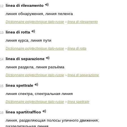
linea di rilevamento
12
линия обнаружения, линия пеленга
Dictionnaire polytechnique italo-russe
linea di rilevamento
>
linea di rotta
13
линия курса, линия пути
Dictionnaire polytechnique italo-russe
linea di rotta
>
linea di separazione
14
линия раздела, линия разъёма
Dictionnaire polytechnique italo-russe
linea di separazione
>
linea spettrale
15
линия спектра, спектральная линия
Dictionnaire polytechnique italo-russe
linea spettrale
>
linea spartitraffico
16
линия, разделяющая полосы уличного движения;
разделительная линия