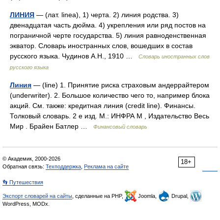
ЛИНИЯ
— (лат. linea), 1) черта. 2) линия родства. 3)
двенадцатая часть дюйма. 4) укрепления или ряд постов на
пограничной черте государства. 5) линия равноденственная
экватор. Словарь иностранных слов, вошедших в состав
русского языка. Чудинов А.Н., 1910 …
Словарь иностранных слов
русского языка
Линия
— (line) 1. Принятие риска страховым андеррайтером
(underwriter). 2. Большое количество чего то, например блока
акций. См. также: кредитная линия (credit line). Финансы.
Толковый словарь. 2 е изд. М.: ИНФРА М , Издательство Весь
Мир . Брайен Батлер …
Финансовый словарь
© Академик, 2000-2026
18+
Обратная связь:
Техподдержка
,
Реклама на сайте
👣 Путешествия
Экспорт словарей на сайты
, сделанные на PHP,
Joomla,
Drupal,
WordPress, MODx.