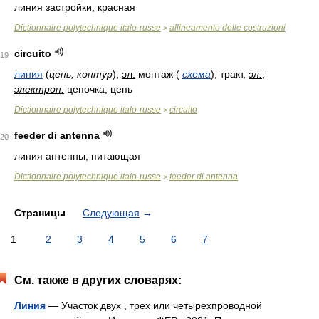
линия застройки, красная
Dictionnaire polytechnique italo-russe
allineamento delle costruzioni
>
circuito
19
линия
(
цепь, контур
)
,
эл.
монтаж
(
схема
)
, тракт,
эл.
;
электрон.
цепочка, цепь
Dictionnaire polytechnique italo-russe
circuito
>
feeder di antenna
20
линия антенны, питающая
Dictionnaire polytechnique italo-russe
feeder di antenna
>
Страницы
Следующая
→
1
2
3
4
5
6
7
См. также в других словарях:
Линия
— Участок двух , трех или четырехпроводной