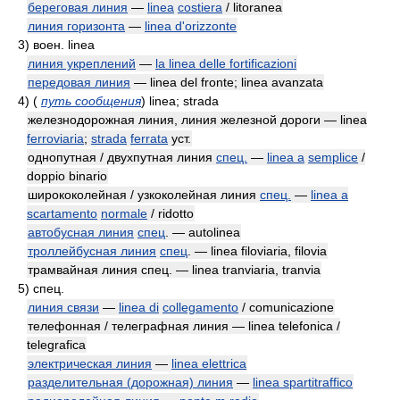
береговая линия
—
linea
costiera
/ litoranea
линия горизонта
—
linea d'orizzonte
3)
воен. linea
линия укреплений
—
la linea delle fortificazioni
передовая линия
— linea del fronte; linea avanzata
4)
(
путь сообщения
)
linea; strada
железнодорожная линия, линия железной дороги — linea
ferroviaria
;
strada
ferrata
уст.
однопутная / двухпутная линия
спец.
—
linea a
semplice
/
doppio binario
ширококолейная / узкоколейная линия
спец.
—
linea a
scartamento
normale
/ ridotto
автобусная линия
спец
. — autolinea
троллейбусная линия
спец
. — linea filoviaria, filovia
трамвайная линия спец. — linea tranviaria, tranvia
5)
спец.
линия связи
—
linea di
collegamento
/ comunicazione
телефонная / телеграфная линия — linea telefonica /
telegrafica
электрическая линия
—
linea elettrica
разделительная (дорожная) линия
—
linea spartitraffico