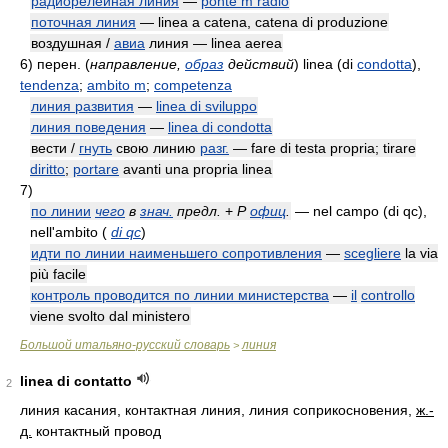
радиорелейная линия
—
ponte m radio
поточная линия
— linea a catena, catena di produzione
воздушная /
авиа
линия — linea aerea
6)
перен.
(
направление,
образ
действий
)
linea (di
condotta
),
tendenza
;
ambito m
;
competenza
линия развития
—
linea di sviluppo
линия поведения
—
linea di condotta
вести /
гнуть
свою линию
разг.
— fare di testa propria; tirare
diritto
;
portare
avanti una propria linea
7)
по линии
чего
в
знач.
предл.
+
Р
офиц
.
— nel campo (di qc),
nell'ambito
(
di qc
)
идти по линии наименьшего сопротивления
—
scegliere
la via
più facile
контроль проводится по линии министерства
—
il
controllo
viene svolto dal ministero
Большой итальяно-русский словарь
линия
>
linea di contatto
2
линия касания, контактная линия, линия соприкосновения,
ж.-
д.
контактный провод