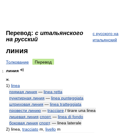
Перевод:
с итальянского
с русского на
на русский
итальянский
линия
Толкование
Перевод
линия
1
ж.
1)
linea
прямая линия
—
linea retta
пунктирная линия
—
linea punteggiata
штриховая линия
—
linea tratteggiata
провести линию
—
tracciare
/ tirare una linea
лицевая линия
спорт.
—
linea di fondo
боковая линия
спорт
. — linea laterale
2)
linea,
tracciato
m,
livello
m