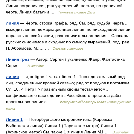
Линия пограничная, ряд укреплений, постов, по граничной
черте. Линия баталии …
Толковый словарь Даля
линия
— Черта, строка, графа, ряд. См. ряд, судьба, черта ..
выходит линия, демаркационная линия, по нисходящей линии,
поразить по всей линии, разграничительная линия... Словарь
русских синонимов и сходных по смыслу выражений. под. ред.
Н. Абрамова, М.:… …
Словарь синонимов
Линия грёз
— Автор: Сергей Лукьяненко Жанр: Фантастика
Серия …
Википедия
линия
— и, ж. ligne f. <, лат. linea. 1. Последовательный ряд
лиц, соединенных кровной связью; ряд от предков к потомкам.
Сл. 18. < Петр I > правильным своим тестаментом..
конфирмовал о наследствии ..Российского престола дабы
правильною линиею… …
Исторический словарь галлицизмов русского
языка
Линия 1
— Петербургского метрополитена (Кировско
Выборгская линия) Линия 1 (Парижское метро) Линия 1
(Афинское метро) См. также 1 я линия Линия M1 …
Википедия