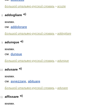
Большой итальяно-русский словарь
acuzie
>
addogliare
8
книжн.
см.
addolorare
Большой итальяно-русский словарь
addogliare
>
adunque
9
книжн.
см.
dunque
Большой итальяно-русский словарь
adunque
>
adusare
10
книжн.
см.
avvezzare
,
abituare
Большой итальяно-русский словарь
adusare
>
affissare
11
книжн.