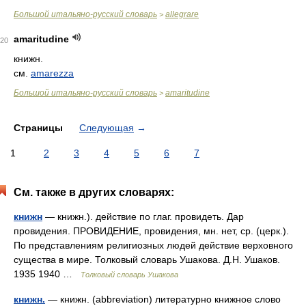
Большой итальяно-русский словарь
allegrare
>
amaritudine
20
книжн.
см.
amarezza
Большой итальяно-русский словарь
amaritudine
>
Страницы
Следующая
→
1
2
3
4
5
6
7
См. также в других словарях:
книжн
— книжн.). действие по глаг. провидеть. Дар
провидения. ПРОВИДЕНИЕ, провидения, мн. нет, ср. (церк.).
По представлениям религиозных людей действие верховного
существа в мире. Толковый словарь Ушакова. Д.Н. Ушаков.
1935 1940 …
Толковый словарь Ушакова
книжн.
— книжн. (abbreviation) литературно книжное слово