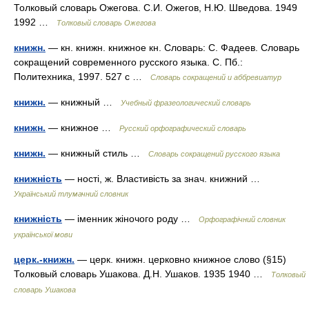
Толковый словарь Ожегова. С.И. Ожегов, Н.Ю. Шведова. 1949
1992 …
Толковый словарь Ожегова
книжн.
— кн. книжн. книжное кн. Словарь: С. Фадеев. Словарь
сокращений современного русского языка. С. Пб.:
Политехника, 1997. 527 с …
Словарь сокращений и аббревиатур
книжн.
— книжный …
Учебный фразеологический словарь
книжн.
— книжное …
Русский орфографический словарь
книжн.
— книжный стиль …
Словарь сокращений русского языка
книжність
— ності, ж. Властивість за знач. книжний …
Український тлумачний словник
книжність
— іменник жіночого роду …
Орфографічний словник
української мови
церк.-книжн.
— церк. книжн. церковно книжное слово (§15)
Толковый словарь Ушакова. Д.Н. Ушаков. 1935 1940 …
Толковый
словарь Ушакова