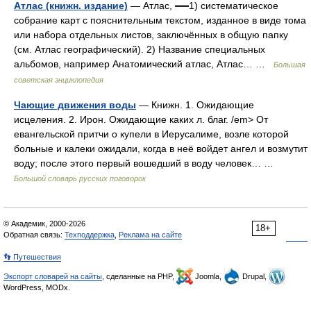
Атлас (книжн. издание)
— Атлас, ══1) систематическое
собрание карт с пояснительным текстом, изданное в виде тома
или набора отдельных листов, заключённых в общую папку
(см. Атлас географический). 2) Название специальных
альбомов, например Анатомический атлас, Атлас… …
Большая
советская энциклопедия
Чающие движения воды
— Книжн. 1. Ожидающие
исцеления. 2. Ирон. Ожидающие каких л. благ. /em> От
евангельской притчи о купели в Иерусалиме, возле которой
больные и калеки ожидали, когда в неё войдет ангел и возмутит
воду; после этого первый вошедший в воду человек… …
Большой словарь русских поговорок
© Академик, 2000-2026
18+
Обратная связь:
Техподдержка
,
Реклама на сайте
👣 Путешествия
Экспорт словарей на сайты
, сделанные на PHP,
Joomla,
Drupal,
WordPress, MODx.