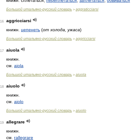
книжн. сплетаться,
переплетаться
;
заплетаться
,
обвиваться
Большой итальяно-русский словарь
aggraticciarsi
>
aggricciarsi
16
книжн.
цепенеть
(
от холода, ужаса
)
Большой итальяно-русский словарь
aggricciarsi
>
aiuola
17
книжн.
см.
aiola
Большой итальяно-русский словарь
aiuola
>
aiuolo
18
книжн.
см.
aiolo
Большой итальяно-русский словарь
aiuolo
>
allegrare
19
книжн.
см.
rallegrare