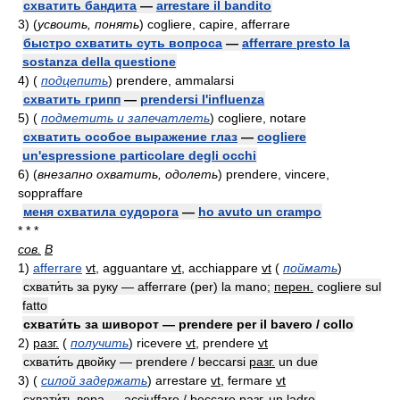
схватить бандита
—
arrestare il bandito
3)
(
усвоить, понять
)
cogliere, capire, afferrare
быстро схватить суть вопроса
—
afferrare presto la
sostanza della questione
4)
(
подцепить
)
prendere, ammalarsi
схватить грипп
—
prendersi l'influenza
5)
(
подметить и запечатлеть
)
cogliere, notare
схватить особое выражение глаз
—
cogliere
un'espressione particolare degli occhi
6)
(
внезапно охватить, одолеть
)
prendere, vincere,
soppraffare
меня схватила судорога
—
ho avuto un crampo
* * *
сов.
В
1)
afferrare
vt
, agguantare
vt
, acchiappare
vt
(
поймать
)
схвати́ть за руку — afferrare (per) la mano;
перен.
cogliere sul
fatto
схвати́ть за шиворот — prendere per il bavero / collo
2)
разг.
(
получить
)
ricevere
vt
, prendere
vt
схвати́ть двойку — prendere / beccarsi
разг.
un due
3)
(
силой задержать
)
arrestare
vt
, fermare
vt
схвати́ть вора — acciuffare / beccare
разг.
un ladro