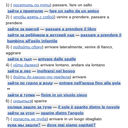
1)
(
посетить по пути
)
passare, fare un salto
зайти к приятелю
—
fare un salto da un amico
2)
(
чтобы взять с собой
)
venire a prendere, passare a
prendere
зайти за книгой
—
passare a prendere il libro
зайти за ребёнком в детский сад
—
passare a prendere il
bambino all'asilo infantile
3)
(
подойти сбоку
)
arrivare lateralmente, venire di fianco,
aggirare
зайти в тыл
—
arrivare dalle spalle
4)
(
уйти далеко
)
arrivare lontano, andare via lontano
зайти в лес
—
inoltrarsi nel bosco
5)
(
дойти до какого-то предела
)
arrivare
зайти по горло в воду
—
entrare nell'acqua fino alla gola
••
зайти в тупик
—
finire in un vicolo cieco
6)
(
скрыться
)
sparire
солнце зашло за тучи
—
il sole è sparito dietro le nuvole
зайти за угол
—
sparire dietro l'angolo
7)
(
попасть не туда
)
arrivare in un luogo sbagliato
куда мы зашли?
—
dove mai siamo capitati?