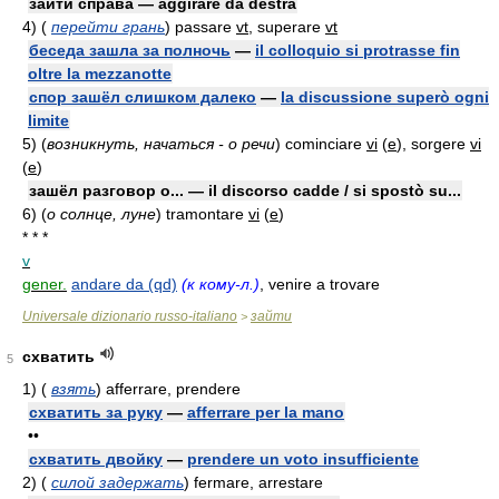
зайти́ справа — aggirare da destra
4)
(
перейти грань
)
passare
vt
, superare
vt
беседа зашла за полночь
—
il colloquio si protrasse fin
oltre la mezzanotte
спор зашёл слишком далеко
—
la discussione superò ogni
limite
5)
(
возникнуть, начаться - о речи
)
cominciare
vi
(
e
)
, sorgere
vi
(
e
)
зашёл разговор о... — il discorso cadde / si spostò su...
6)
(
о солнце, луне
)
tramontare
vi
(
e
)
* * *
v
gener.
andare da (qd)
(к кому-л.)
, venire a trovare
Universale dizionario russo-italiano
зайти
>
схватить
5
1)
(
взять
)
afferrare, prendere
схватить за руку
—
afferrare per la mano
••
схватить двойку
—
prendere un voto insufficiente
2)
(
силой задержать
)
fermare, arrestare