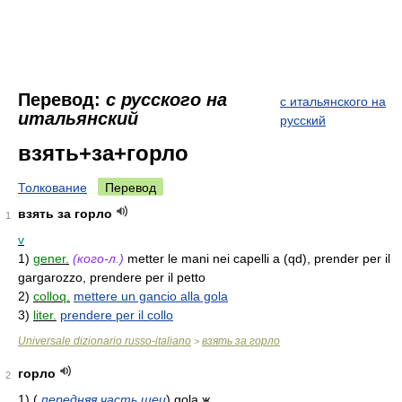
Перевод:
с русского на
с итальянского на
итальянский
русский
взять+за+горло
Толкование
Перевод
взять за горло
1
v
1)
gener.
(кого-л.)
metter le mani nei capelli a (qd), prender per il
gargarozzo, prendere per il petto
2)
colloq.
mettere un gancio alla gola
3)
liter.
prendere per il collo
Universale dizionario russo-italiano
взять за горло
>
горло
2
1)
(
передняя часть шеи
)
gola
ж.