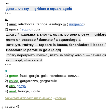
••
драть глотку
—
gridare a squarciagola
* * *
ж.
1)
анат.
retrobocca; faringe; esofago
m
(
пищевод
)
2)
прост.
(
горло
)
gola
драть / надрывать гло́тку, орать во всю гло́тку — gridare
come un ossesso / dannato / a squarciagola
заткнуть гло́тку — tappare la bocca; far chiudere il becco /
ricacciare le parole in gola (a qd)
гло́тку перегрызть кому-л., взять за гло́тку кого-л. — cavare gli
occhi a qd; strozzare
vt
* * *
n
1)
gener.
fauci, gorgia, gola, retrobocca, strozza
2)
colloq.
gargarozzo, gorgozzule
3)
obs.
gorga
4)
anat.
faringe, iugulo
Universale dizionario russo-italiano
глотка
>
зайти
4