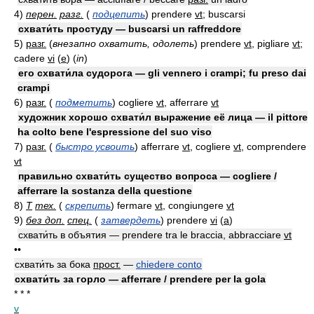
4)
перен.
разг.
(
подцепить
)
prendere
vt
; buscarsi
схвати́ть простуду — buscarsi un raffreddore
5)
разг.
(
внезапно охватить, одолеть
)
prendere
vt
, pigliare
vt
;
cadere
vi
(
e
)
(
in
)
его схвати́ла судорога — gli vennero i crampi; fu preso dai
crampi
6)
разг.
(
подметить
)
cogliere
vt
, afferrare
vt
художник хорошо схвати́л выражение её лица — il pittore
ha colto bene l'espressione del suo viso
7)
разг.
(
быстро усвоить
)
afferrare
vt
, cogliere
vt
, comprendere
vt
правильно схвати́ть существо вопроса — cogliere /
afferrare la sostanza della questione
8)
Т
тех.
(
скрепить
)
fermare
vt
, congiungere
vt
9)
без доп.
спец.
(
затвердеть
)
prendere
vi
(
a
)
схвати́ть в объятия — prendere tra le braccia, abbracciare
vt
••
схвати́ть за бока
прост.
—
chiedere conto
схвати́ть за горло — afferrare / prendere per la gola
* * *
v