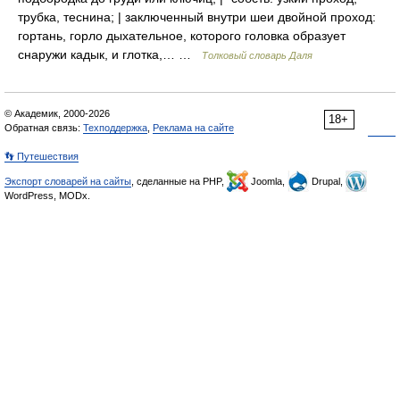
трубка, теснина; | заключенный внутри шеи двойной проход:
гортань, горло дыхательное, которого головка образует
снаружи кадык, и глотка,… …
Толковый словарь Даля
© Академик, 2000-2026
18+
Обратная связь:
Техподдержка
,
Реклама на сайте
👣 Путешествия
Экспорт словарей на сайты
, сделанные на PHP,
Joomla,
Drupal,
WordPress, MODx.