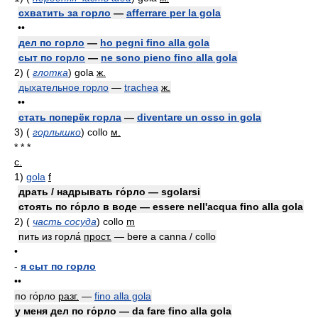
схватить за горло
—
afferrare per la gola
••
дел по горло
—
ho pegni fino alla gola
сыт по горло
—
ne sono pieno fino alla gola
2)
(
глотка
)
gola
ж.
дыхательное горло
—
trachea
ж.
••
стать поперёк горла
—
diventare un osso in gola
3)
(
горлышко
)
collo
м.
* * *
с.
1)
gola
f
драть / надрывать го́рло — sgolarsi
стоять по го́рло в воде — essere nell'acqua fino alla gola
2)
(
часть сосуда
)
collo
m
пить из горла́
прост.
— bere a canna / collo
•
-
я сыт по горло
••
по го́рло
разг.
—
fino alla gola
у меня дел по го́рло — da fare fino alla gola