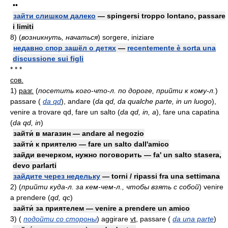
••
зайти слишком далеко
— spingersi troppo lontano, passare
i limiti
8)
(
возникнуть, начаться
)
sorgere, iniziare
недавно спор зашёл о детях
—
recentemente è sorta una
discussione sui figli
* * *
сов.
1)
разг.
(
посетить кого-что-л. по дороге, прийти к кому-л.
)
passare
(
da qd
)
, andare
(
da qd, da qualche parte, in un luogo
)
,
venire a trovare qd, fare un salto
(
da qd, in, a
)
, fare una capatina
(
da qd, in
)
зайти́ в магазин — andare al negozio
зайти́ к приятелю — fare un salto dall'amico
зайди вечерком, нужно поговорить — fa' un salto stasera,
devo parlarti
зайдите через недельку
— torni / ripassi fra una settimana
2)
(
прийти куда-л. за кем-чем-л., чтобы взять с собой
)
venire
a prendere
(
qd, qc
)
зайти́ за приятелем — venire a prendere un amico
3)
(
подойти со стороны
)
aggirare
vt
, passare
(
da una parte
)