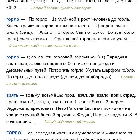
(есть). АОС 9, 350; СБО Д1, 100; СОГ 1989, 16; ФСС, 47; СФС,
63. 2.… …
Большой словарь русских поговорок
горло
— По горло 1) глубиной в рост человека до горла.
Здесь в речке по горло, а там по колено. 2) перен. очень,
много (разг.). Хлопот по горло. Сыт по горло. Во всё горло
(разг.) очень громко. Орет во всё горло над самым ухом.… …
Фразеологический словарь русского языка
горло
— а; ср. см. тж. горловой, горлышко 1) а) Передняя
часть шеи, заключающая в себе начало пищевода и
дыхательных путей. Потрогать го/рло. Укутать шарфом го/рло.
По горло, до горла в воде (до шеи, до подбородка) …
Словарь
многих выражений
взять
— возьму, возьмёшь; прош. взял, ла, взяло; прич. страд.
прош. взятый, взят, а, взято; сов. 1. сов. к брать. 2. перех.
Задержать, арестовать. Петр Рагозин был взят полицией на
улице с группой боевой дружины. Федин, Первые радости. 3. В
сочетании с… …
Малый академический словарь
ГОРЛО
— ср. передняя часть шеи у человека и животного от
подбородка до груди или ключиц; | ·собств. узкий проход,