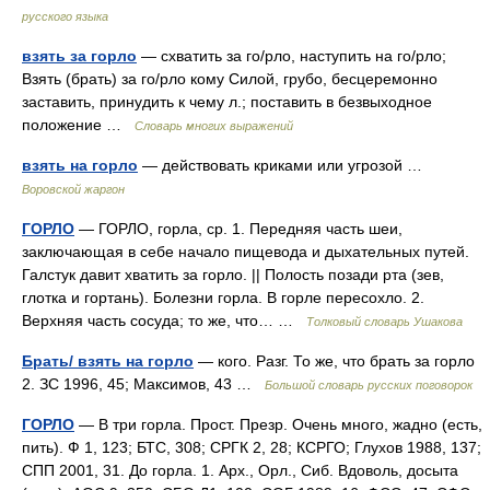
русского языка
взять за горло
— схватить за го/рло, наступить на го/рло;
Взять (брать) за го/рло кому Силой, грубо, бесцеремонно
заставить, принудить к чему л.; поставить в безвыходное
положение …
Словарь многих выражений
взять на горло
— действовать криками или угрозой …
Воровской жаргон
ГОРЛО
— ГОРЛО, горла, ср. 1. Передняя часть шеи,
заключающая в себе начало пищевода и дыхательных путей.
Галстук давит хватить за горло. || Полость позади рта (зев,
глотка и гортань). Болезни горла. В горле пересохло. 2.
Верхняя часть сосуда; то же, что… …
Толковый словарь Ушакова
Брать/ взять на горло
— кого. Разг. То же, что брать за горло
2. ЗС 1996, 45; Максимов, 43 …
Большой словарь русских поговорок
ГОРЛО
— В три горла. Прост. Презр. Очень много, жадно (есть,
пить). Ф 1, 123; БТС, 308; СРГК 2, 28; КСРГО; Глухов 1988, 137;
СПП 2001, 31. До горла. 1. Арх., Орл., Сиб. Вдоволь, досыта