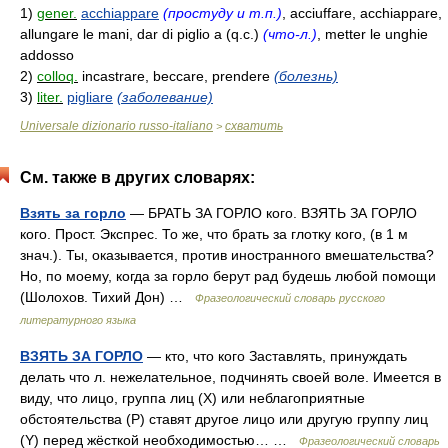
1)
gener.
acchiappare
(простуду и т.п.)
, acciuffare, acchiappare,
allungare le mani, dar di piglio a (q.c.)
(что-л.)
, metter le unghie
addosso
2)
colloq.
incastrare, beccare, prendere
(болезнь)
3)
liter.
pigliare
(заболевание)
Universale dizionario russo-italiano
схватить
>
См. также в других словарях:
Взять за горло
— БРАТЬ ЗА ГОРЛО кого. ВЗЯТЬ ЗА ГОРЛО
кого. Прост. Экспрес. То же, что брать за глотку кого, (в 1 м
знач.). Ты, оказывается, против иностранного вмешательства?
Но, по моему, когда за горло берут рад будешь любой помощи
(Шолохов. Тихий Дон) …
Фразеологический словарь русского
литературного языка
ВЗЯТЬ ЗА ГОРЛО
— кто, что кого Заставлять, принуждать
делать что л. нежелательное, подчинять своей воле. Имеется в
виду, что лицо, группа лиц (Х) или неблагоприятные
обстоятельства (Р) ставят другое лицо или другую группу лиц
(Y) перед жёсткой необходимостью… …
Фразеологический словарь