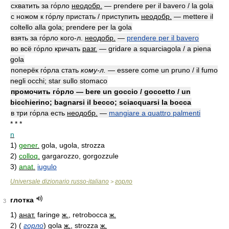
схватить за го́рло
неодобр.
— prendere per il bavero / la gola
с ножом к го́рлу пристать / приступить
неодобр.
— mettere il
coltello alla gola; prendere per la gola
взять за го́рло кого-л.
неодобр.
—
prendere per il bavero
во всё го́рло кричать
разг.
— gridare a squarciagola / a piena
gola
поперёк го́рла стать
кому-л.
— essere come un pruno / il fumo
negli occhi; star sullo stomaco
промочить го́рло — bere un goccio / goccetto / un
bicchierino; bagnarsi il becco; sciacquarsi la bocca
в три го́рла есть
неодобр.
—
mangiare a quattro palmenti
* * *
n
1)
gener.
gola, ugola, strozza
2)
colloq.
gargarozzo, gorgozzule
3)
anat.
iugulo
Universale dizionario russo-italiano
горло
>
глотка
3
1)
анат.
faringe
ж.
, retrobocca
ж.
2)
(
горло
)
gola
ж.
, strozza
ж.