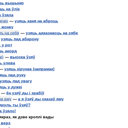
ць
вышыню
яць
на
ўл
і
к
а
ўзяла
ечку
—
узяць
каня
на
аброць
ь
жонку
ть
на
себя
—
узяць
адказнасць
на
сябе
—
узяць
пад
абарону
ь
у
рот
ць
акорд
и
)
—
высока
ўзяў
ь
улева
—
узяць
к
і
рунак
(
напрамак
)
зяць
пад
руку
узяць
пад
увагу
яць
у
дужк
і
—
ён
узяў
ды
і
зраб
і
ў
жи
ему
—
а
я
ўзяў
ды
сказаў
яму
дкуль
ты
ўзяў
?
а
ўзяло
!
якраз
,
як
дзве
кропл
і
вады
верх