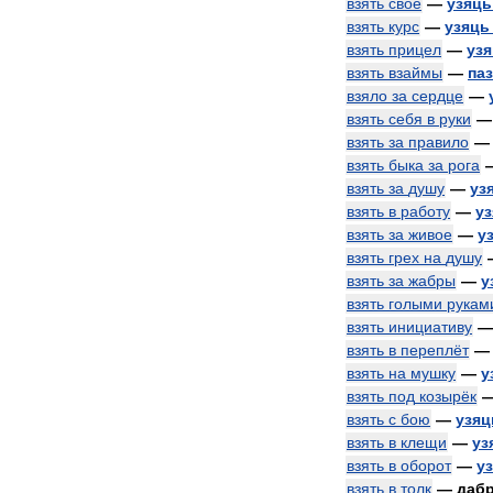
взять
своё
—
узяць
взять
курс
—
узяць
взять
прицел
—
уз
взять
взаймы
—
па
взяло
за
сердце
—
взять
себя
в
руки
взять
за
правило
взять
быка
за
рога
взять
за
душу
—
уз
взять
в
работу
—
у
взять
за
живое
—
у
взять
грех
на
душу
взять
за
жабры
—
у
взять
голыми
рукам
взять
инициативу
взять
в
переплёт
взять
на
мушку
—
у
взять
под
козырёк
взять
с
бою
—
узяц
взять
в
клещи
—
уз
взять
в
оборот
—
у
взять
в
толк
—
даб