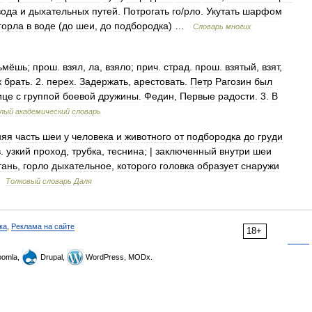
ода
и
дыхательных
путей
.
Потрогать
го
/
рло
.
Укутать
шарфом
горла
в
воде
(
до
шеи
,
до
подбородка
) …
Словарь
многих
ьмёшь
;
прош
.
взял
,
ла
,
взяло
;
прич
.
страд
.
прош
.
взятый
,
взят
,
к
брать
.
2
.
перех
.
Задержать
,
арестовать
.
Петр
Рагозин
был
ице
с
группой
боевой
дружины
.
Федин
,
Первые
радости
.
3
.
В
лый
академический
словарь
няя
часть
шеи
у
человека
и
животного
от
подбородка
до
груди
в
.
узкий
проход
,
трубка
,
теснина
; |
заключенный
внутри
шеи
тань
,
горло
дыхательное
,
которого
головка
образует
снаружи
…
Толковый
словарь
Даля
ка
,
Реклама на сайте
18+
omla,
Drupal,
WordPress, MODx.