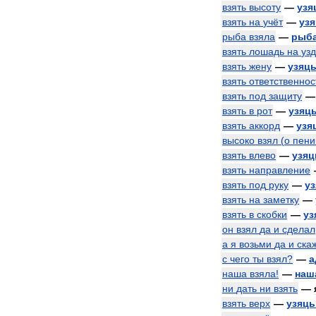
взять
высоту
—
узя
взять
на
учёт
—
уз
рыба
взяла
—
рыб
взять
лошадь
на
узд
взять
жену
—
узяц
взять
ответственнос
взять
под
защиту
взять
в
рот
—
узяц
взять
аккорд
—
узя
высоко
взял
(
о
пени
взять
влево
—
узяц
взять
направление
взять
под
руку
—
у
взять
на
заметку
—
взять
в
скобки
—
уз
он
взял
да
и
сделал
а
я
возьми
да
и
ска
с
чего
ты
взял
?
—
а
наша
взяла
!
—
наш
ни
дать
ни
взять
—
взять
верх
—
узяць