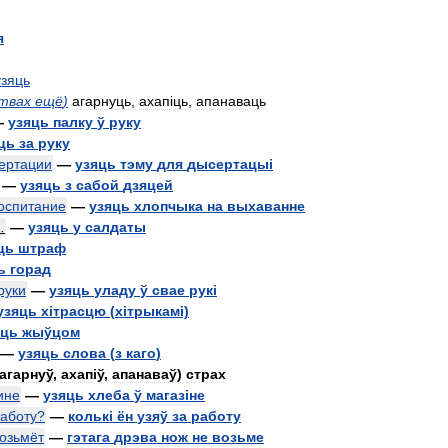
я
узяць
твах
ещё
)
агарнуць
,
ахап
і
ць
,
апанаваць
—
узяць
палку
ў
руку
ць
за
руку
ертации
—
узяць
тэму
для
дысертацы
і
—
узяць
з
сабой
дзяцей
оспитание
—
узяць
хлопчыка
на
выхаванне
т
.
—
узяць
у
салдаты
ць
штраф
ь
горад
руки
—
узяць
уладу
ў
свае
рук
і
узяць
х
і
трасцю
(
х
і
трыкам
і)
яць
жыўцом
—
узяць
слова
(
з
каго
)
агарнуў
,
ахап
і
ў
,
апанаваў
)
страх
ине
—
узяць
хлеба
ў
магаз
і
не
аботу
?
—
кольк
і
ён
узяў
за
работу
озьмёт
—
гэтага
дрэва
нож
не
возьме