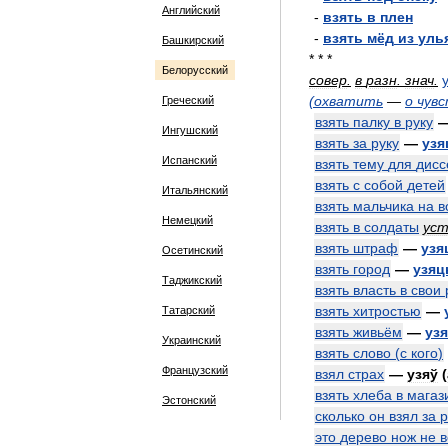
Английский
-
взять
в
плен
-
взять
мёд
из
уль
Башкирский
* * *
Белорусский
совер
.
в
разн
.
знач
.
(
охватить
—
о
чувс
Греческий
взять
палку
в
руку
Ингушский
взять
за
руку
—
узя
Испанский
взять
тему
для
дисс
взять
с
собой
детей
Итальянский
взять
мальчика
на
в
Немецкий
взять
в
солдаты
ус
взять
штраф
—
узя
Осетинский
взять
город
—
узяц
Таджикский
взять
власть
в
свои
взять
хитростью
—
Татарский
взять
живьём
—
уз
Украинский
взять
слово
(
с
кого
)
Французский
взял
страх
—
узяў
(
взять
хлеба
в
магаз
Эстонский
сколько
он
взял
за
р
это
дерево
нож
не
в