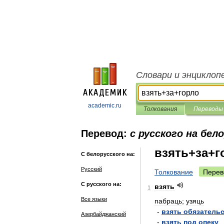
Словари и энциклоп
academic.ru
Толкования
Переводы
Перевод:
с русского на бел
взять+за+г
С белорусского на:
Русский
Толкование
Перев
С русского на:
взять
1
Все языки
пабраць
;
узяць
-
взять
обязатель
Азербайджанский
-
взять
под
опеку