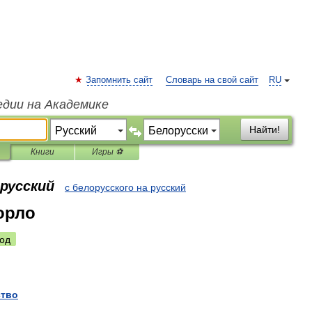
Запомнить сайт
Словарь на свой сайт
RU
едии на Академике
Найти!
Книги
Игры ⚽
орусский
с белорусского на русский
орло
од
ство