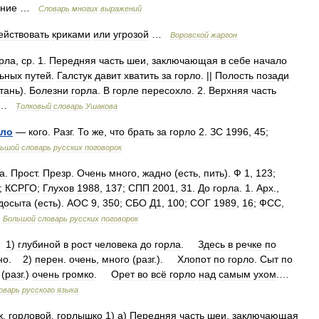
ние
…
Словарь
многих
выражений
ействовать
криками
или
угрозой
…
Воровской
жаргон
рла
,
ср
.
1
.
Передняя
часть
шеи
,
заключающая
в
себе
начало
ьных
путей
.
Галстук
давит
хватить
за
горло
. ||
Полость
позади
тань
).
Болезни
горла
.
В
горле
пересохло
.
2
.
Верхняя
часть
 …
Толковый
словарь
Ушакова
рло
—
кого
.
Разг
.
То
же
,
что
брать
за
горло
2
.
ЗС
1996
,
45
;
льшой
словарь
русских
поговорок
а
.
Прост
.
Презр
.
Очень
много
,
жадно
(
есть
,
пить
).
Ф
1
,
123
;
;
КСРГО
;
Глухов
1988
,
137
;
СПП
2001
,
31
.
До
горла
.
1
.
Арх
.,
досыта
(
есть
).
АОС
9
,
350
;
СБО
Д1
,
100
;
СОГ
1989
,
16
;
ФСС
,
…
Большой
словарь
русских
поговорок
1
)
глубиной
в
рост
человека
до
горла
.
Здесь
в
речке
по
но
.
2
)
перен
.
очень
,
много
(
разг
.).
Хлопот
по
горло
.
Сыт
по
(
разг
.)
очень
громко
.
Орет
во
всё
горло
над
самым
ухом
.…
оварь
русского
языка
ж
.
горловой
,
горлышко
1
)
а
)
Передняя
часть
шеи
,
заключающая