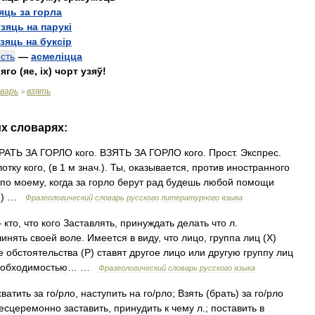
яць
за
горла
узяць
на
парук
і
узяць
на
букс
і
р
сть
—
асмел
і
цца
яго
(
яе
, і
х
)
чорт
узяў
!
варь
взять
>
их
словарях:
РАТЬ
ЗА
ГОРЛО
кого
.
ВЗЯТЬ
ЗА
ГОРЛО
кого
.
Прост
.
Экспрес
.
лотку
кого
, (
в
1
м
знач
.).
Ты
,
оказывается
,
против
иностранного
по
моему
,
когда
за
горло
берут
рад
будешь
любой
помощи
н
) …
Фразеологический
словарь
русского
литературного
языка
—
кто
,
что
кого
Заставлять
,
принуждать
делать
что
л
.
чинять
своей
воле
.
Имеется
в
виду
,
что
лицо
,
группа
лиц
(
Х
)
е
обстоятельства
(
Р
)
ставят
другое
лицо
или
другую
группу
лиц
обходимостью
… …
Фразеологический
словарь
русского
языка
хватить
за
го
/
рло
,
наступить
на
го
/
рло
;
Взять
(
брать
)
за
го
/
рло
есцеремонно
заставить
,
принудить
к
чему
л
.;
поставить
в