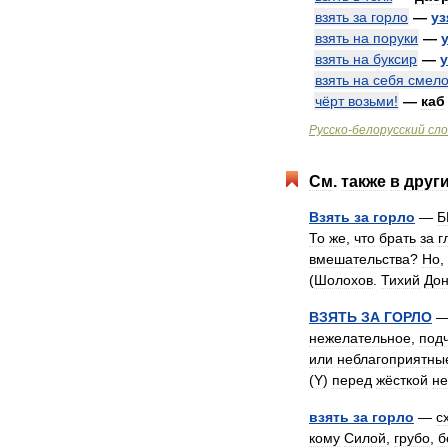
взять
за
горло
—
уз
взять
на
поруки
—
взять
на
буксир
—
взять
на
себя
смело
чёрт
возьми
!
—
каб
Русско
-
белорусский
сло
См
.
также
в
друг
Взять
за
горло
—
Б
То
же
,
что
брать
за
г
вмешательства
?
Но
,
(
Шолохов
.
Тихий
До
ВЗЯТЬ
ЗА
ГОРЛО
нежелательное
,
под
или
неблагоприятны
(
Y
)
перед
жёсткой
не
взять
за
горло
—
с
кому
Силой
,
грубо
,
б