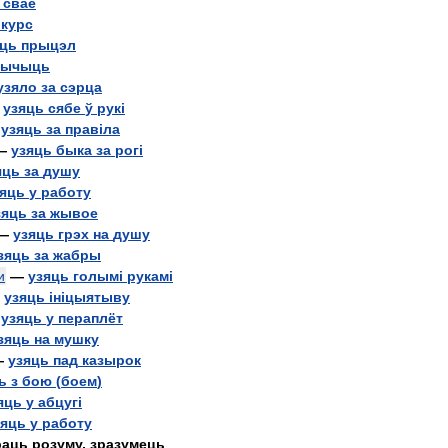
сваё
курс
яць
прыцэл
зычыць
узяло
за
сэрца
—
узяць
сябе
ў
рук
і
—
узяць
за
прав
і
ла
—
узяць
быка
за
рог
і
яць
за
душу
зяць
у
работу
зяць
за
жывое
—
узяць
грэх
на
душу
зяць
за
жабры
и
—
узяць
голым
і
рукам
і
—
узяць
і
н
і
цыятыву
—
узяць
у
пераплёт
зяць
на
мушку
—
узяць
пад
казырок
ь
з
бою
(
боем
)
яць
у
абцуг
і
зяць
у
работу
раць
розуму
,
зразумець