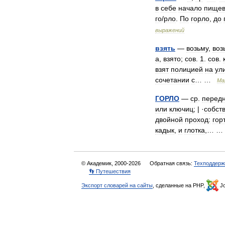
в
себе
начало
пищев
го
/
рло
.
По
горло
,
до
выражений
взять
—
возьму
,
воз
а
,
взято
;
сов
.
1
.
сов
.
взят
полицией
на
ул
сочетании
с
… …
Ма
ГОРЛО
—
ср
.
перед
или
ключиц
; | ·
собст
двойной
проход:
гор
кадык
,
и
глотка
,… 
© Академик, 2000-2026
Обратная связь:
Техподдерж
👣 Путешествия
Экспорт словарей на сайты
, сделанные на PHP,
Jo