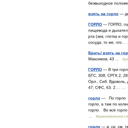
безвыходное
положе
взять
на
горло
—
д
ГОРЛО
—
ГОРЛО
,
го
пищевода
и
дыхател
рта
(
зев
,
глотка
и
гор
сосуда
;
то
же
,
что
…
Брать
/
взять
на
го
Максимов
,
43
…
Бо
ГОРЛО
—
В
три
горл
БТС
,
308
;
СРГК
2
,
28
Орл
.,
Сиб
.
Вдоволь
,
47
;
СФС
,
63
.
2
.… 
горло
—
По
горло
горло
,
а
там
по
коле
горло
.
Во
всё
горло
…
Фразеологический
сл
горло
—
а
;
ср
.
см
.
т