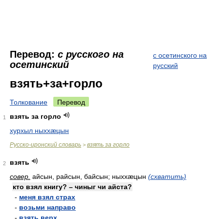
Перевод:
с русского на
с осетинского на
осетинский
русский
взять+за+горло
Толкование
Перевод
взять за горло
1
хурхыл ныххæцын
Русско-иронский словарь
взять за горло
>
взять
2
совер.
айсын, райсын, байсын; ныххæцын
(схватить)
кто взял книгу? – чиныг чи айста?
-
меня взял страх
-
возьми направо
-
взять верх