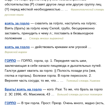
обстоятельства (Р) ставят другое лицо или другую группу лиц
(Y) перед жёсткой необходимостью… …
Фразеологический словарь
русского языка
взять за горло
— схватить за го/рло, наступить на го/рло;
Взять (брать) за го/рло кому Силой, грубо, бесцеремонно
заставить, принудить к чему л.; поставить в безвыходное
положение …
Словарь многих выражений
взять на горло
— действовать криками или угрозой …
Воровской жаргон
ГОРЛО
— ГОРЛО, горла, ср. 1. Передняя часть шеи,
заключающая в себе начало пищевода и дыхательных путей.
Галстук давит хватить за горло. || Полость позади рта (зев,
глотка и гортань). Болезни горла. В горле пересохло. 2.
Верхняя часть сосуда; то же, что… …
Толковый словарь Ушакова
Брать/ взять на горло
— кого. Разг. То же, что брать за горло
2. ЗС 1996, 45; Максимов, 43 …
Большой словарь русских поговорок
ГОРЛО
— В три горла. Прост. Презр. Очень много, жадно (есть,