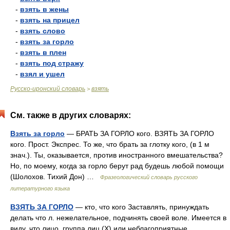
-
взять в жены
-
взять на прицел
-
взять слово
-
взять за горло
-
взять в плен
-
взять под стражу
-
взял и ушел
Русско-иронский словарь
взять
>
См. также в других словарях:
Взять за горло
— БРАТЬ ЗА ГОРЛО кого. ВЗЯТЬ ЗА ГОРЛО
кого. Прост. Экспрес. То же, что брать за глотку кого, (в 1 м
знач.). Ты, оказывается, против иностранного вмешательства?
Но, по моему, когда за горло берут рад будешь любой помощи
(Шолохов. Тихий Дон) …
Фразеологический словарь русского
литературного языка
ВЗЯТЬ ЗА ГОРЛО
— кто, что кого Заставлять, принуждать
делать что л. нежелательное, подчинять своей воле. Имеется в
виду, что лицо, группа лиц (Х) или неблагоприятные