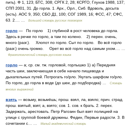
пить). Ф 1, 123; БТС, 308; СРГК 2, 28; КСРГО; Глухов 1988, 137;
СПП 2001, 31. До горла. 1. Арх., Орл., Сиб. Вдоволь, досыта
(есть). АОС 9, 350; СБО Д1, 100; СОГ 1989, 16; ФСС, 47; СФС,
63. 2.… …
Большой словарь русских поговорок
горло
— По горло 1) глубиной в рост человека до горла.
Здесь в речке по горло, а там по колено. 2) перен. очень,
много (разг.). Хлопот по горло. Сыт по горло. Во всё горло
(разг.) очень громко. Орет во всё горло над самым ухом.… …
Фразеологический словарь русского языка
горло
— а; ср. см. тж. горловой, горлышко 1) а) Передняя
часть шеи, заключающая в себе начало пищевода и
дыхательных путей. Потрогать го/рло. Укутать шарфом го/рло.
По горло, до горла в воде (до шеи, до подбородка) …
Словарь
многих выражений
взять
— возьму, возьмёшь; прош. взял, ла, взяло; прич. страд.
прош. взятый, взят, а, взято; сов. 1. сов. к брать. 2. перех.
Задержать, арестовать. Петр Рагозин был взят полицией на
улице с группой боевой дружины. Федин, Первые радости. 3. В
сочетании с… …
Малый академический словарь