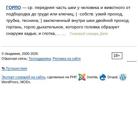
ГОРЛО
— ср. передняя часть шеи у человека и животного от
подбородка до груди или ключиц; | ·собств. узкий проход,
трубка, теснина; | заключенный внутри шеи двойной проход:
гортань, горло дыхательное, которого головка образует
снаружи кадык, и глотка,… …
Толковый словарь Даля
© Академик, 2000-2026
18+
Обратная связь:
Техподдержка
,
Реклама на сайте
👣 Путешествия
Экспорт словарей на сайты
, сделанные на PHP,
Joomla,
Drupal,
WordPress, MODx.