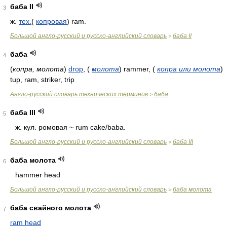
баба II
3
ж.
тех.
(
копровая
) ram.
Большой англо-русский и русско-английский словарь
баба II
>
баба
4
(
копра, молота
)
drop
,
(
молота
)
rammer,
(
копра или молота
)
tup, ram, striker, trip
Англо-русский словарь технических терминов
баба
>
баба III
5
ж. кул. ромовая ~ rum cake/baba.
Большой англо-русский и русско-английский словарь
баба III
>
баба молота
6
hammer head
Большой англо-русский и русско-английский словарь
баба молота
>
баба свайного молота
7
ram head