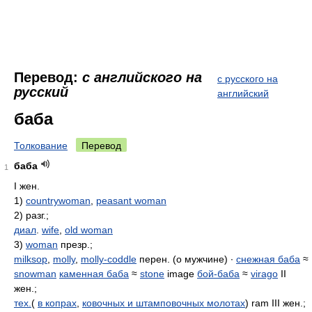
Перевод:
с английского на
с русского на
русский
английский
баба
Толкование
Перевод
баба
1
I жен.
1)
countrywoman
,
peasant woman
2) разг.;
диал
.
wife
,
old woman
3)
woman
презр.;
milksop
,
molly
,
molly-coddle
перен. (о мужчине) ∙
снежная баба
≈
snowman
каменная баба
≈
stone
image
бой-баба
≈
virago
II
жен.;
тех.
(
в копрах
,
ковочных и штамповочных молотах
) ram III жен.;