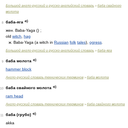
Большой англо-русский и русско-английский словарь
баба свайного
>
молота
баба-яга
8
жен. Baba-Yaga () ;
old
witch
,
hag
ж. Baba-Yaga (a witch in
Russian
folk
tales
),
ogress
.
Большой англо-русский и русско-английский словарь
баба-яга
>
баба молота
9
hammer block
Англо-русский словарь технических терминов
баба молота
>
баба свайного молота
10
ram head
Англо-русский словарь технических терминов
баба свайного молота
>
баба (грубо)
11
akka