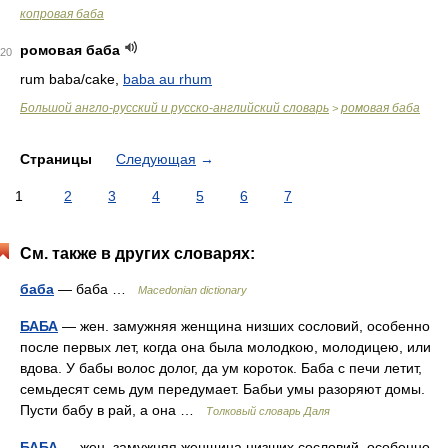
копровая баба
ромовая баба
20
rum baba/cake,
baba au rhum
Большой англо-русский и русско-английский словарь
ромовая баба
>
Страницы
Следующая
→
1
2
3
4
5
6
7
См. также в других словарях:
баба
— баба …
Macedonian dictionary
БАБА
— жен. замужняя женщина низших сословий, особенно
после первых лет, когда она была молодкою, молодицею, или
вдова. У бабы волос долог, да ум короток. Баба с печи летит,
семьдесят семь дум передумает. Бабьи умы разоряют домы.
Пусти бабу в рай, а она …
Толковый словарь Даля
БАБА
— жен. замужняя женщина низших сословий, особенно