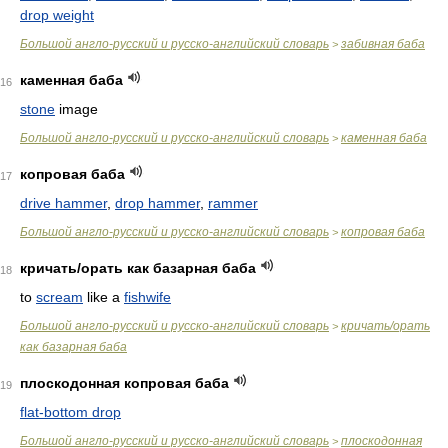
drop weight
Большой англо-русский и русско-английский словарь
забивная баба
>
каменная баба
16
stone
image
Большой англо-русский и русско-английский словарь
каменная баба
>
копровая баба
17
drive hammer
,
drop hammer
,
rammer
Большой англо-русский и русско-английский словарь
копровая баба
>
кричать/орать как базарная баба
18
to
scream
like a
fishwife
Большой англо-русский и русско-английский словарь
кричать/орать
>
как базарная баба
плоскодонная копровая баба
19
flat-bottom drop
Большой англо-русский и русско-английский словарь
плоскодонная
>