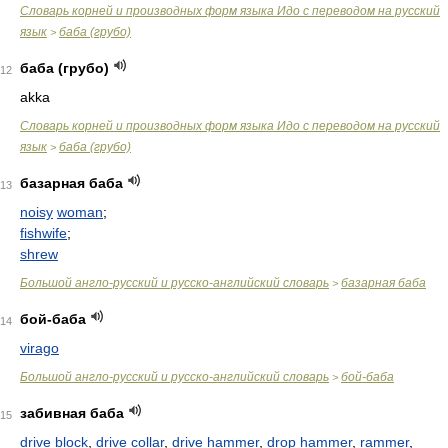
Словарь корней и производных форм языка Идо с переводом на русский
язык
баба (грубо)
>
баба (грубо)
12
akka
Словарь корней и производных форм языка Идо с переводом на русский
язык
баба (грубо)
>
базарная баба
13
noisy
woman
;
fishwife
;
shrew
Большой англо-русский и русско-английский словарь
базарная баба
>
бой-баба
14
virago
Большой англо-русский и русско-английский словарь
бой-баба
>
забивная баба
15
drive block
,
drive collar
,
drive hammer
,
drop hammer
,
rammer
,