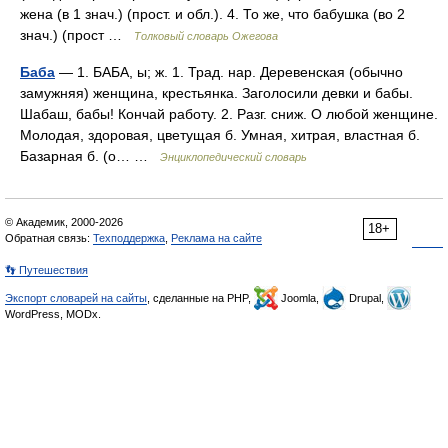
жена (в 1 знач.) (прост. и обл.). 4. То же, что бабушка (во 2
знач.) (прост …
Толковый словарь Ожегова
Баба
— 1. БАБА, ы; ж. 1. Трад. нар. Деревенская (обычно
замужняя) женщина, крестьянка. Заголосили девки и бабы.
Шабаш, бабы! Кончай работу. 2. Разг. сниж. О любой женщине.
Молодая, здоровая, цветущая б. Умная, хитрая, властная б.
Базарная б. (о… …
Энциклопедический словарь
© Академик, 2000-2026
18+
Обратная связь:
Техподдержка
,
Реклама на сайте
👣 Путешествия
Экспорт словарей на сайты
, сделанные на PHP,
Joomla,
Drupal,
WordPress, MODx.