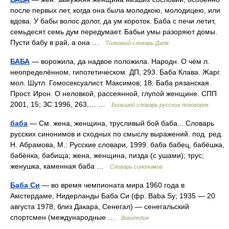
после первых лет, когда она была молодкою, молодицею, или
вдова. У бабы волос долог, да ум короток. Баба с печи летит,
семьдесят семь дум передумает. Бабьи умы разоряют домы.
Пусти бабу в рай, а она …
Толковый словарь Даля
БАБА
— ворожила, да надвое положила. Народн. О чём л.
неопределённом, гипотетическом. ДП, 293. Баба Клава. Жарг.
мол. Шутл. Гомосексуалист. Максимов, 18. Баба рязанская.
Прост. Ирон. О неловкой, рассеянной, глупой женщине. СПП
2001, 15; ЗС 1996, 263,… …
Большой словарь русских поговорок
баба
— См. жена, женщина, трусливый бой баба... Словарь
русских синонимов и сходных по смыслу выражений. под. ред.
Н. Абрамова, М.: Русские словари, 1999. баба бабец, бабёшка,
бабёнка, бабища; жена, женщина, пизда (с ушами); трус;
женушка, каменная баба …
Словарь синонимов
Баба Си
— во время чемпионата мира 1960 года в
Амстердаме, Нидерланды Баба Си (фр. Baba Sy; 1935 ― 20
августа 1978, близ Дакара, Сенегал) ― сенегальский
спортсмен (международные …
Википедия