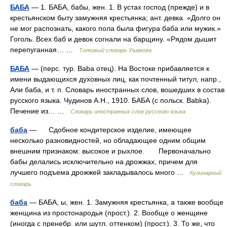
БАБА
— 1. БАБА, бабы, жен. 1. В устах господ (прежде) и в
крестьянском быту замужняя крестьянка; ант. девка. «Долго он
не мог распознать, какого пола была фигура баба или мужик.»
Гоголь. Всех баб и девок согнали на барщину. «Рядом дышит
перепуганная… …
Толковый словарь Ушакова
БАБА
— (перс. тур. Baba отец). На Востоке прибавляется к
имени выдающихся духовных лиц, как почтенный титул, напр.,
Али баба, и т. п. Словарь иностранных слов, вошедших в состав
русского языка. Чудинов А.Н., 1910. БАБА (с польск. Babka).
Печение из… …
Словарь иностранных слов русского языка
баба
— Сдобное кондитерское изделие, имеющее
несколько разновидностей, но обладающее одним общим
внешним признаком: высокое и рыхлое. Первоначально
бабы делались исключительно на дрожжах, причем для
лучшего подъема дрожжей закладывалось много …
Кулинарный
словарь
баба
— БАБА, ы, жен. 1. Замужняя крестьянка, а также вообще
женщина из простонародья (прост.). 2. Вообще о женщине
(иногда с пренебр. или шутл. оттенком) (прост.). 3. То же, что