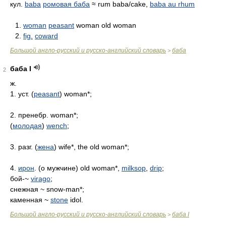
кул.
baba
ромовая баба
≈ rum baba/cake,
baba au rhum
1.
woman
peasant
woman old woman
2.
fig.
coward
Большой англо-русский и русско-английский словарь
баба
>
баба I
2
ж.
1. уст. (
peasant
) woman*;
2. пренебр. woman*;
(
молодая
)
wench
;
3. разг. (
жена
) wife*, the old woman*;
4.
ирон
. (о мужчине) old woman*,
milksop
,
drip
;
бой-~
virago
;
снежная ~ snow-man*;
каменная ~
stone
idol.
Большой англо-русский и русско-английский словарь
баба I
>