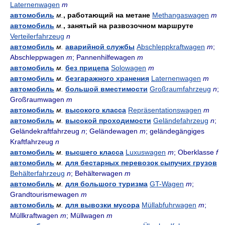
Laternenwagen
m
автомобиль
м.
, работающий на метане
Methangaswagen
m
автомобиль
м.
, занятый на развозочном маршруте
Verteilerfahrzeug
n
автомобиль
м.
аварийной службы
Abschleppkraftwagen
m
;
Abschleppwagen
m
; Pannenhilfewagen
m
автомобиль
м.
без прицепа
Solowagen
m
автомобиль
м.
безгаражного хранения
Laternenwagen
m
автомобиль
м.
большой вместимости
Großraumfahrzeug
n
;
Großraumwagen
m
автомобиль
м.
высокого класса
Repräsentationswagen
m
автомобиль
м.
высокой проходимости
Geländefahrzeug
n
;
Geländekraftfahrzeug
n
; Geländewagen
m
; geländegängiges
Kraftfahrzeug
n
автомобиль
м.
высшего класса
Luxuswagen
m
; Oberklasse
f
автомобиль
м.
для бестарных перевозок сыпучих грузов
Behälterfahrzeug
n
; Behälterwagen
m
автомобиль
м.
для большого туризма
GT-Wagen
m
;
Grandtourismewagen
m
автомобиль
м.
для вывозки мусора
Müllabfuhrwagen
m
;
Müllkraftwagen
m
; Müllwagen
m