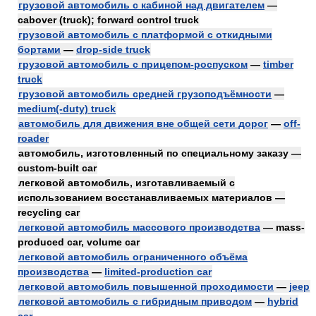
грузовой автомобиль с кабиной над двигателем
—
cabover (truck); forward control truck
грузовой автомобиль с платформой с откидными
бортами
—
drop-side truck
грузовой автомобиль с прицепом-роспуском
—
timber
truck
грузовой автомобиль средней грузоподъёмности
—
medium(-duty) truck
автомобиль для движения вне общей сети дорог
—
off-
roader
автомобиль, изготовленный по специальному заказу —
custom-built car
легковой автомобиль, изготавливаемый с
использованием восстанавливаемых материалов —
recycling car
легковой автомобиль массового производства
— mass-
produced car, volume car
легковой автомобиль ограниченного объёма
производства
—
limited-production car
легковой автомобиль повышенной проходимости
—
jeep
легковой автомобиль с гибридным приводом
—
hybrid