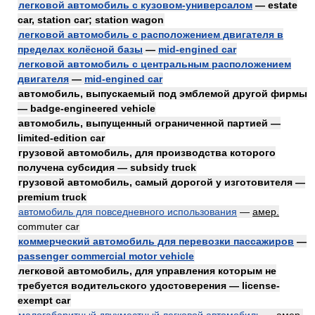
легковой автомобиль с кузовом-универсалом
— estate
car, station car; station wagon
легковой автомобиль с расположением двигателя в
пределах колёсной базы
—
mid-engined car
легковой автомобиль с центральным расположением
двигателя
—
mid-engined car
автомобиль, выпускаемый под эмблемой другой фирмы
— badge-engineered vehicle
автомобиль, выпущенный ограниченной партией —
limited-edition car
грузовой автомобиль, для производства которого
получена субсидия — subsidy truck
грузовой автомобиль, самый дорогой у изготовителя —
premium truck
автомобиль для повседневного использования
—
амер.
commuter car
коммерческий автомобиль для перевозки пассажиров
—
passenger commercial motor vehicle
легковой автомобиль, для управления которым не
требуется водительского удостоверения — license-
exempt car