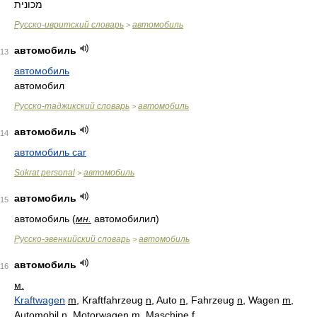
מכונית
Русско-ивритский словарь
автомобиль
>
автомобиль
13
автомобиль
автомобил
Русско-таджикский словарь
автомобиль
>
автомобиль
14
автомобиль car
Sokrat personal
автомобиль
>
автомобиль
15
автомобиль (
мн.
автомобилил)
Русско-эвенкийский словарь
автомобиль
>
автомобиль
16
м.
Kraftwagen
m
, Kraftfahrzeug
n
, Auto
n
, Fahrzeug
n
, Wagen
m
,
Automobil
n
, Motorwagen
m
, Maschine
f