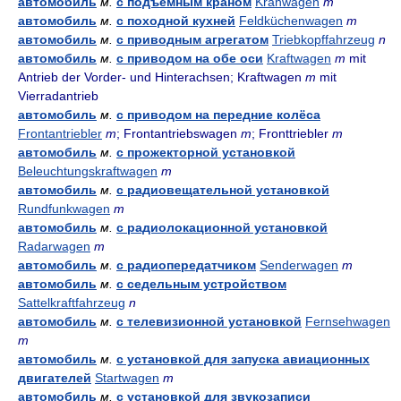
автомобиль
м.
с подъёмным краном
Kranwagen
m
автомобиль
м.
с походной кухней
Feldküchenwagen
m
автомобиль
м.
с приводным агрегатом
Triebkopffahrzeug
n
автомобиль
м.
с приводом на обе оси
Kraftwagen
m
mit
Antrieb der Vorder- und Hinterachsen; Kraftwagen
m
mit
Vierradantrieb
автомобиль
м.
с приводом на передние колёса
Frontantriebler
m
; Frontantriebswagen
m
; Fronttriebler
m
автомобиль
м.
с прожекторной установкой
Beleuchtungskraftwagen
m
автомобиль
м.
с радиовещательной установкой
Rundfunkwagen
m
автомобиль
м.
с радиолокационной установкой
Radarwagen
m
автомобиль
м.
с радиопередатчиком
Senderwagen
m
автомобиль
м.
с седельным устройством
Sattelkraftfahrzeug
n
автомобиль
м.
с телевизионной установкой
Fernsehwagen
m
автомобиль
м.
с установкой для запуска авиационных
двигателей
Startwagen
m
автомобиль
м.
с установкой для звукозаписи