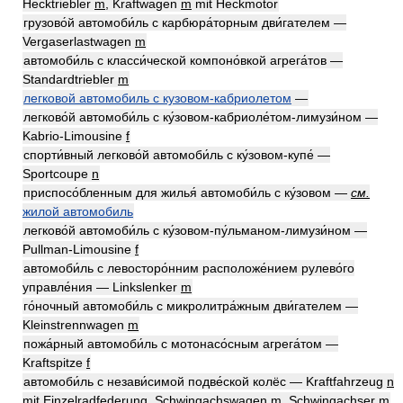
Hecktriebler
m
, Kraftwagen
m
mit Heckmotor
грузово́й автомоби́ль с карбюра́торным дви́гателем —
Vergaserlastwagen
m
автомоби́ль с класси́ческой компоно́вкой агрега́тов —
Standardtriebler
m
легковой автомобиль с кузовом-кабриолетом
—
легково́й автомоби́ль с ку́зовом-кабриоле́том-лимузи́ном —
Kabrio-Limousine
f
спорти́вный легково́й автомоби́ль с ку́зовом-купе́ —
Sportcoupe
n
приспосо́бленным для жилья́ автомоби́ль с ку́зовом —
см.
жилой автомобиль
легково́й автомоби́ль с ку́зовом-пу́льманом-лимузи́ном —
Pullman-Limousine
f
автомоби́ль с левосторо́нним расположе́нием рулево́го
управле́ния — Linkslenker
m
го́ночный автомоби́ль с микролитра́жным дви́гателем —
Kleinstrennwagen
m
пожа́рный автомоби́ль с мотонасо́сным агрега́том —
Kraftspitze
f
автомоби́ль с незави́симой подве́ской колёс — Kraftfahrzeug
n
mit Einzelradfederung, Schwingachswagen
m
, Schwingachser
m