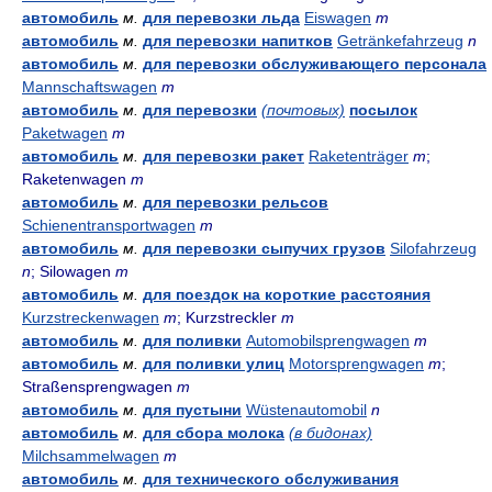
автомобиль
м.
для перевозки льда
Eiswagen
m
автомобиль
м.
для перевозки напитков
Getränkefahrzeug
n
автомобиль
м.
для перевозки обслуживающего персонала
Mannschaftswagen
m
автомобиль
м.
для перевозки
(почтовых)
посылок
Paketwagen
m
автомобиль
м.
для перевозки ракет
Raketenträger
m
;
Raketenwagen
m
автомобиль
м.
для перевозки рельсов
Schienentransportwagen
m
автомобиль
м.
для перевозки сыпучих грузов
Silofahrzeug
n
; Silowagen
m
автомобиль
м.
для поездок на короткие расстояния
Kurzstreckenwagen
m
; Kurzstreckler
m
автомобиль
м.
для поливки
Automobilsprengwagen
m
автомобиль
м.
для поливки улиц
Motorsprengwagen
m
;
Straßensprengwagen
m
автомобиль
м.
для пустыни
Wüstenautomobil
n
автомобиль
м.
для сбора молока
(в бидонах)
Milchsammelwagen
m
автомобиль
м.
для технического обслуживания