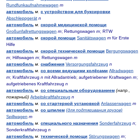
Rundfunkaufnahmewagen
m
автомобиль
м.
с устройством для буксировки
Abschleppgerät
n
автомобиль
м.
скорой медицинской помощи
Großunfallrettungswagen
m
; Rettungswagen
m
; RTW
автомобиль
м.
скорой помощи
Sanitätswagen
m
für Erste
Hilfe
автомобиль
м.
скорой технической помощи
Bergungswagen
m
; Hilfswagen
m
; Rettungswagen
m
автомобиль
м.
снабжения
Versorgungsfahrzeug
n
автомобиль
м.
со всеми ведущими колёсами
Allradwagen
m
; Kraftfahrzeug
n
mit Allradantrieb; aufgetriebener Kraftwagen
m
;
aufgetriebenes Kraftfahrzeug
n
автомобиль
м.
со специальным оборудованием
(напр.,
пожарный)
Arbeitskraftfahrzeug
n
автомобиль
м.
со стартерной установкой
Anlasserwagen
m
автомобиль
м.
со шпилем
(для подтягивания грузов)
Spillwagen
m
автомобиль
м.
специального назначения
Sonderfahrzeug
n
;
Sonderkraftfahrzeug
n
автомобиль
м.
технической помощи
Störungswagen
m
;