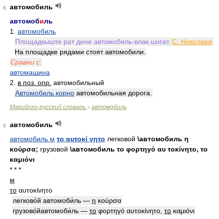
автомобиль
8
автомоб
и
ль
1.
автомобиль
Площадкыште рат дене автомобиль-влак шогат.
С. Николаев
.
На площадке рядами стоят автомобили.
Сравни с:
автомашина
2.
в поз. опр.
автомобильный
Автомобиль корно
автомобильная дорога.
Марийско-русский словарь
автомобиль
>
автомобиль
9
автомобиль м
το αυτοκί νητο
легковой
\автомобиль η
κούρσα;
грузовой
\автомобиль το φορτηγό αυ τοκίνητο, το
καμιόνι
* * *
м
το
αυτοκίνητο
легково́й автомоби́ль —
η
κούρσα
грузово́йавтомоби́ль —
το
φορτηγό αυτοκίνητο,
το
καμιόνι