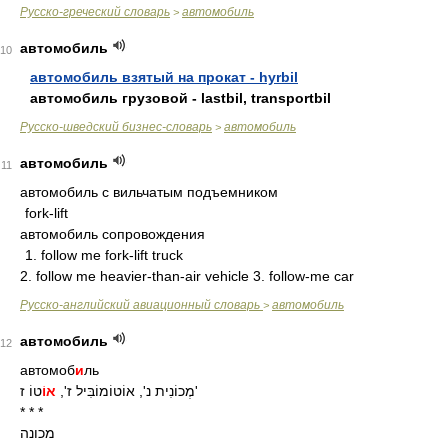
Русско-греческий словарь
автомобиль
>
автомобиль
10
автомобиль взятый на прокат - hyrbil
автомобиль грузовой - lastbil, transportbil
Русско-шведский бизнес-словарь
автомобиль
>
автомобиль
11
автомобиль с вильчатым подъемником
fork-lift
автомобиль сопровождения
1. follow me fork-lift truck
2. follow me heavier-than-air vehicle 3. follow-me car
Русско-английский авиационный словарь
автомобиль
>
автомобиль
12
автомоб
и
ль
טוֹ ז'
מְכוֹנִית נ', אוֹטוֹמוֹבִּיל ז',
אוֹ
* * *
מכונה