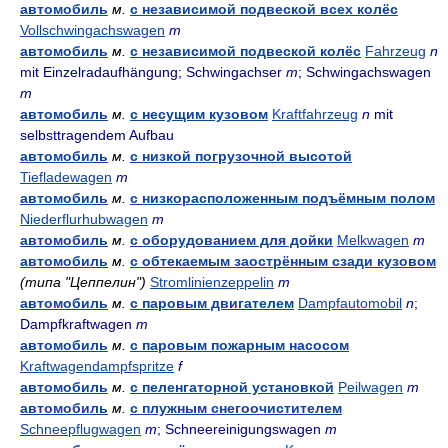
автомобиль
м.
с независимой подвеской всех колёс
Vollschwingachswagen
m
автомобиль
м.
с независимой подвеской колёс
Fahrzeug
n
mit Einzelradaufhängung; Schwingachser
m
; Schwingachswagen
m
автомобиль
м.
с несущим кузовом
Kraftfahrzeug
n
mit
selbsttragendem Aufbau
автомобиль
м.
с низкой погрузочной высотой
Tiefladewagen
m
автомобиль
м.
с низкорасположенным подъёмным полом
Niederflurhubwagen
m
автомобиль
м.
с оборудованием для дойки
Melkwagen
m
автомобиль
м.
с обтекаемым заострённым сзади кузовом
(типа "Цеппелин")
Stromlinienzeppelin
m
автомобиль
м.
с паровым двигателем
Dampfautomobil
n
;
Dampfkraftwagen
m
автомобиль
м.
с паровым пожарным насосом
Kraftwagendampfspritze
f
автомобиль
м.
с пеленгаторной установкой
Peilwagen
m
автомобиль
м.
с плужным снегоочистителем
Schneepflugwagen
m
; Schneereinigungswagen
m