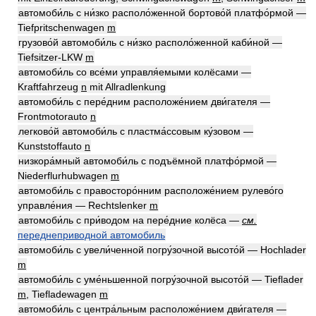
автомоби́ль с ни́зко располо́женной бортово́й платфо́рмой —
Tiefpritschenwagen
m
грузово́й автомоби́ль с ни́зко располо́женной каби́ной —
Tiefsitzer-LKW
m
автомоби́ль со все́ми управля́емыми колёсами —
Kraftfahrzeug
n
mit Allradlenkung
автомоби́ль с пере́дним расположе́нием дви́гателя —
Frontmotorauto
n
легково́й автомоби́ль с пластма́ссовым ку́зовом —
Kunststoffauto
n
низкора́мный автомоби́ль с подъёмной платфо́рмой —
Niederflurhubwagen
m
автомоби́ль с правосторо́нним расположе́нием рулево́го
управле́ния — Rechtslenker
m
автомоби́ль с при́водом на пере́дние колёса —
см.
переднеприводной автомобиль
автомоби́ль с увели́ченной погру́зочной высото́й — Hochlader
m
автомоби́ль с уме́ньшенной погру́зочной высото́й — Tieflader
m
, Tiefladewagen
m
автомоби́ль с центра́льным расположе́нием дви́гателя —