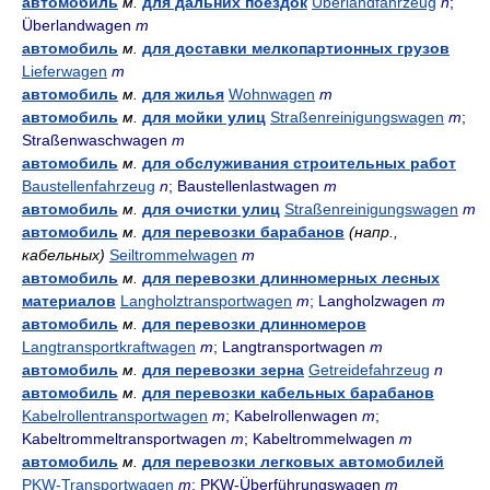
автомобиль
м.
для дальних поездок
Überlandfahrzeug
n
;
Überlandwagen
m
автомобиль
м.
для доставки мелкопартионных грузов
Lieferwagen
m
автомобиль
м.
для жилья
Wohnwagen
m
автомобиль
м.
для мойки улиц
Straßenreinigungswagen
m
;
Straßenwaschwagen
m
автомобиль
м.
для обслуживания строительных работ
Baustellenfahrzeug
n
; Baustellenlastwagen
m
автомобиль
м.
для очистки улиц
Straßenreinigungswagen
m
автомобиль
м.
для перевозки барабанов
(напр.,
кабельных)
Seiltrommelwagen
m
автомобиль
м.
для перевозки длинномерных лесных
материалов
Langholztransportwagen
m
; Langholzwagen
m
автомобиль
м.
для перевозки длинномеров
Langtransportkraftwagen
m
; Langtransportwagen
m
автомобиль
м.
для перевозки зерна
Getreidefahrzeug
n
автомобиль
м.
для перевозки кабельных барабанов
Kabelrollentransportwagen
m
; Kabelrollenwagen
m
;
Kabeltrommeltransportwagen
m
; Kabeltrommelwagen
m
автомобиль
м.
для перевозки легковых автомобилей
PKW-Transportwagen
m
; PKW-Überführungswagen
m