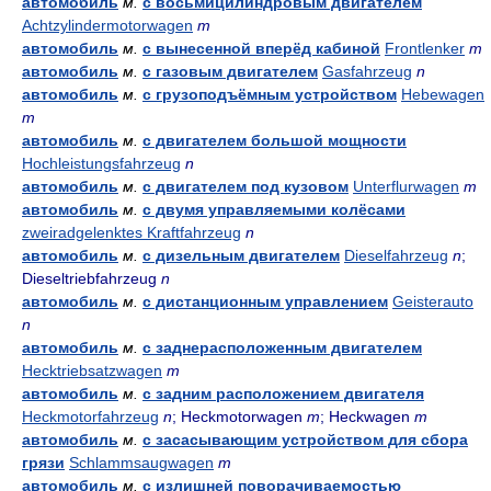
автомобиль
м.
с восьмицилиндровым двигателем
Achtzylindermotorwagen
m
автомобиль
м.
с вынесенной вперёд кабиной
Frontlenker
m
автомобиль
м.
с газовым двигателем
Gasfahrzeug
n
автомобиль
м.
с грузоподъёмным устройством
Hebewagen
m
автомобиль
м.
с двигателем большой мощности
Hochleistungsfahrzeug
n
автомобиль
м.
с двигателем под кузовом
Unterflurwagen
m
автомобиль
м.
с двумя управляемыми колёсами
zweiradgelenktes Kraftfahrzeug
n
автомобиль
м.
с дизельным двигателем
Dieselfahrzeug
n
;
Dieseltriebfahrzeug
n
автомобиль
м.
с дистанционным управлением
Geisterauto
n
автомобиль
м.
с заднерасположенным двигателем
Hecktriebsatzwagen
m
автомобиль
м.
с задним расположением двигателя
Heckmotorfahrzeug
n
; Heckmotorwagen
m
; Heckwagen
m
автомобиль
м.
с засасывающим устройством для сбора
грязи
Schlammsaugwagen
m
автомобиль
м.
с излишней поворачиваемостью