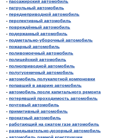
-
пассажирский автомобиль
-
патрульный автомобиль
-
переднеприводной автомобиль
-
перспективный автомобиль
-
повреждённый автомобиль
-
подержанный автомобиль
-
подметально-уборочный автомобиль
-
пожарный автомобиль
-
поливомоечный автомобиль
-
полицейский автомобиль
-
полноприводной автомобиль
-
полугусеничный автомобиль
-
автомобиль полукапотной компоновки
-
попавший в аварию автомобиль
-
автомобиль после капитального ремонта
-
потерявший проходимость автомобиль
-
почтовый автомобиль
-
примитивный автомобиль
-
прокатный автомобиль
-
работающий на сжатом газе автомобиль
-
разведывательно-дозорный автомобиль
-
автомобиль рамной конструкции