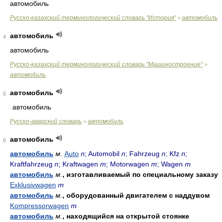
автомобиль
Русско-казахский терминологический словарь "История"
автомобиль
>
автомобиль
4
автомобиль
Русско-казахский терминологический словарь "Машиностроение"
>
автомобиль
автомобиль
5
автомобиль
Русско-аварский словарь
автомобиль
>
автомобиль
6
автомобиль
м.
Auto
n
; Automobil
n
; Fahrzeug
n
; Kfz
n
;
Kraftfahrzeug
n
; Kraftwagen
m
; Motorwagen
m
; Wagen
m
автомобиль
м.
, изготавливаемый по специальному заказу
Exklusivwagen
m
автомобиль
м.
, оборудованный двигателем с наддувом
Kompressorwagen
m
автомобиль
м.
, находящийся на открытой стоянке