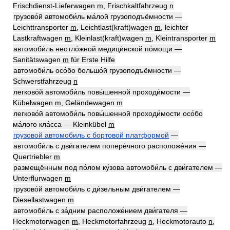
Frischdienst-Lieferwagen
m
, Frischkaltfahrzeug
n
грузово́й автомоби́ль ма́лой грузоподъёмности —
Leichttransporter
m
, Leichtlast(kraft)wagen
m
, leichter
Lastkraftwagen
m
, Kleinlast(kraft)wagen
m
, Kleintransporter
m
автомоби́ль неотло́жной медици́нской по́мощи —
Sanitätswagen
m
für Erste Hilfe
автомоби́ль осо́бо большо́й грузоподъёмности —
Schwerstfahrzeug
n
легково́й автомоби́ль повы́шенной проходи́мости —
Kübelwagen
m
, Geländewagen
m
легково́й автомоби́ль повы́шенной проходи́мости осо́бо
ма́лого кла́сса — Kleinkübel
m
грузовой автомобиль с бортовой платформой
—
автомоби́ль с дви́гателем попере́чного расположе́ния —
Quertriebler
m
размещённым под по́лом ку́зова автомоби́ль с дви́гателем —
Unterflurwagen
m
грузово́й автомоби́ль с ди́зельным дви́гателем —
Diesellastwagen
m
автомоби́ль с за́дним расположе́нием дви́гателя —
Heckmotorwagen
m
, Heckmotorfahrzeug
n
, Heckmotorauto
n
,