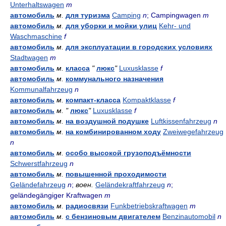
Unterhaltswagen
m
автомобиль
м.
для туризма
Camping
n
; Campingwagen
m
автомобиль
м.
для уборки и мойки улиц
Kehr- und
Waschmaschine
f
автомобиль
м.
для эксплуатации в городских условиях
Stadtwagen
m
автомобиль
м.
класса
"
люкс
"
Luxusklasse
f
автомобиль
м.
коммунального назначения
Kommunalfahrzeug
n
автомобиль
м.
компакт-класса
Kompaktklasse
f
автомобиль
м.
"
люкс
"
Luxusklasse
f
автомобиль
м.
на воздушной подушке
Luftkissenfahrzeug
n
автомобиль
м.
на комбинированном ходу
Zweiwegefahrzeug
n
автомобиль
м.
особо высокой грузоподъёмности
Schwerstfahrzeug
n
автомобиль
м.
повышенной проходимости
Geländefahrzeug
n
;
воен.
Geländekraftfahrzeug
n
;
geländegängiger Kraftwagen
m
автомобиль
м.
радиосвязи
Funkbetriebskraftwagen
m
автомобиль
м.
с бензиновым двигателем
Benzinautomobil
n