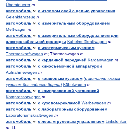
Übersteuerer
m
автомобиль
м.
с изломом осей с целью управления
Gelenkfahrzeug
n
автомобиль
м.
с измерительным оборудованием
Meßwagen
m
автомобиль
м.
с измерительным оборудованием для
электрокабельной проводки
Kabelmeßkraftwagen
m
автомобиль
м.
с изотермическим кузовом
Thermoskraftwagen
m
; Thermoswagen
m
автомобиль
м.
с карданной передачей
Kardanwagen
m
автомобиль
м.
с киносъёмочной аппаратурой
Aufnahmewagen
m
автомобиль
м.
с ковшовым кузовом
(с металлическим
кузовом без заднего борта)
Kübelwagen
m
автомобиль
м.
с компрессорной установкой
Kompressorwagen
m
автомобиль
м.
с кузовом-рекламой
Werbewagen
m
автомобиль
м.
с лабораторным оборудованием
Laboratoriumskraftwagen
m
автомобиль
м.
с левым рулевым управлением
Linkslenker
m
; LL