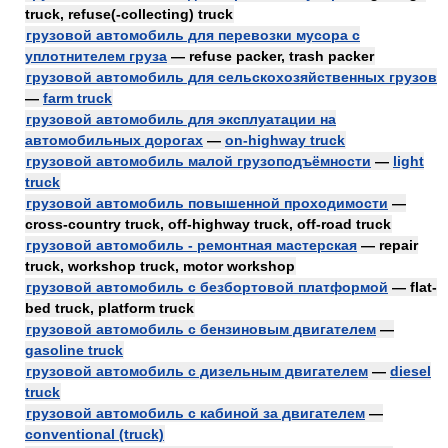
truck, refuse(-collecting) truck
грузовой автомобиль для перевозки мусора с
уплотнителем груза
— refuse packer, trash packer
грузовой автомобиль для сельскохозяйственных грузов
—
farm truck
грузовой автомобиль для эксплуатации на
автомобильных дорогах
—
on-highway truck
грузовой автомобиль малой грузоподъёмности
—
light
truck
грузовой автомобиль повышенной проходимости
—
cross-country truck, off-highway truck, off-road truck
грузовой автомобиль - ремонтная мастерская
— repair
truck, workshop truck, motor workshop
грузовой автомобиль с безбортовой платформой
— flat-
bed truck, platform truck
грузовой автомобиль с бензиновым двигателем
—
gasoline truck
грузовой автомобиль с дизельным двигателем
—
diesel
truck
грузовой автомобиль с кабиной за двигателем
—
conventional (truck)