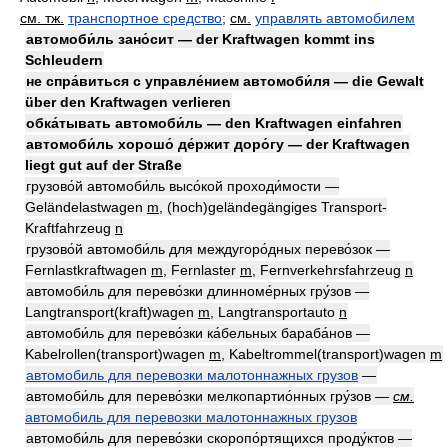
см. тж.
транспортное средство
;
см.
управлять автомобилем
автомоби́ль зано́сит — der Kraftwagen kommt ins
Schleudern
не спра́виться с управле́нием автомоби́ля — die Gewalt
über den Kraftwagen verlieren
обка́тывать автомоби́ль — den Kraftwagen einfahren
автомоби́ль хорошо́ де́ржит доро́гу — der Kraftwagen
liegt gut auf der Straße
грузово́й автомоби́ль высо́кой проходи́мости —
Geländelastwagen
m
, (hoch)geländegängiges Transport-
Kraftfahrzeug
n
грузово́й автомоби́ль для междугоро́дных перево́зок —
Fernlastkraftwagen
m
, Fernlaster
m
, Fernverkehrsfahrzeug
n
автомоби́ль для перево́зки длинноме́рных гру́зов —
Langtransport(kraft)wagen
m
, Langtransportauto
n
автомоби́ль для перево́зки ка́бельных бараба́нов —
Kabelrollen(transport)wagen
m
, Kabeltrommel(transport)wagen
m
автомобиль для перевозки малотоннажных грузов
—
автомоби́ль для перево́зки мелкопартио́нных гру́зов —
см.
автомобиль для перевозки малотоннажных грузов
автомоби́ль для перево́зки скоропо́ртящихся проду́ктов —