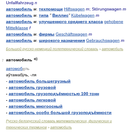
Unfallfahrzeug
n
автомобиль
м.
техпомощи
Hilfswagen
m
; Störungswagen
m
автомобиль
м.
типа
"
Виллис
"
Kübelwagen
m
автомобиль
м.
улучшенного среднего класса
gehobene
Mittelklasse
f
автомобиль
м.
фирмы
Geschäftswagen
m
автомобиль
м.
широкого назначения
Gebrauchswagen
m
Большой русско-немецкий полетехнический словарь
автомобиль
>
автомобиль
7
автомоб
и
ль
аўтамаб
і
ль, -ля
-
автомобиль большегрузный
-
автомобиль грузовой
-
автомобиль грузоподъёмностью 100 тонн
-
автомобиль легковой
-
автомобиль многоосный
-
автомобиль особо большой грузоподъёмности
Русско-белорусский словарь математических, физических и
технических терминов
автомобиль
>