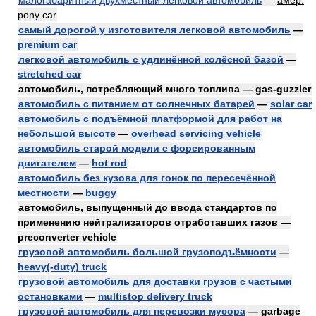
малогабаритный двухместный легковой автомобиль
—
амер.
pony car
самый дорогой у изготовителя легковой автомобиль
—
premium car
легковой автомобиль с удлинённой колёсной базой
—
stretched car
автомобиль, потребляющий много топлива — gas-guzzler
автомобиль с питанием от солнечных батарей
—
solar car
автомобиль с подъёмной платформой для работ на
небольшой высоте
—
overhead servicing vehicle
автомобиль старой модели с форсированным
двигателем
—
hot rod
автомобиль без кузова для гонок по пересечённой
местности
—
buggy
автомобиль, выпущенный до ввода стандартов по
применению нейтрализаторов отработавших газов —
preconverter vehicle
грузовой автомобиль большой грузоподъёмности
—
heavy(-duty) truck
грузовой автомобиль для доставки грузов с частыми
остановками
—
multistop delivery truck
грузовой автомобиль для перевозки мусора
— garbage