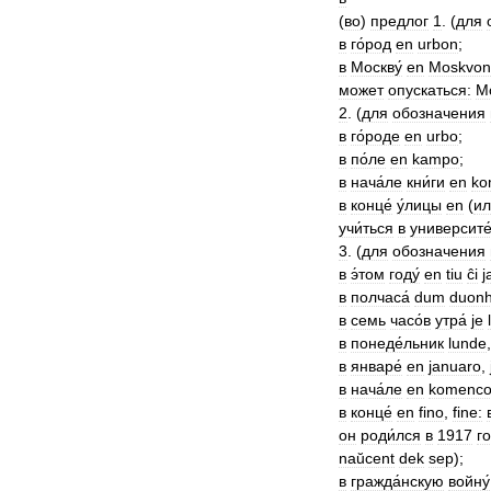
(
во
)
предлог
1
. (
для
в
го́род
en
urbon
;
в
Москву́
en
Moskvon
может
опускаться:
M
2
. (
для
обозначения
в
го́роде
en
urbo
;
в
по́ле
en
kampo
;
в
нача́ле
кни́ги
en
ko
в
конце́
у́лицы
en
(
ил
учи́ться
в
университе
3
. (
для
обозначения
в
э́том
году́
en
tiu
ĉi
j
в
полчаса́
dum
duon
в
семь
часо́в
утра́
je
в
понеде́льник
lunde
в
январе́
en
januaro
,
в
нача́ле
en
komenc
в
конце́
en
fino
,
fine:
он
роди́лся
в
1917
го
naŭcent
dek
sep
);
в
гражда́нскую
войну́