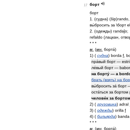
борт
17
борт
1
. (
судна
) (
ŝip
)
rando
вы́бросить
за
\
борт
el
2
. (
одежды
)
randaĵo
;
refaldo
(
лацкан
,
отво
* * *
м
.
(
мн
.
борта́
)
1
)
(
судна
)
borda
f
,
b
пра́вый
борт
—
estr
ле́вый
борт
—
babo
на
борту́
—
a
bord
брать
(
взять
)
на
бор
вы́бросить
за́
борт
оста́ться
за
бортом
челове́к
за
борто
2
)
(
грузовика
)
adral
3
)
(
одежды
)
orilla
f
4
)
(
бильярда
)
banda
* * *
м
.
(
мн
.
борта́
)