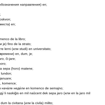
обозначения
направления
)
en
;
;
oskvon
;
места
)
en
;
menco
de
la
libro
;
и
je
)
fino
de
la
strato
;
́те
lerni
(
или
studi
)
en
universitato
;
времени
)
en
,
dum
,
je
;
aro
,
ĉi
-
jare
;
horo
;
la
sepa
(
horo
)
matene
;
,
lundon
;
januare
;
o
,
komence
;
в
нача́ле
неде́ли
en
komenco
de
semajno
;
ду́
li
naskiĝis
en
mil
naŭcent
dek
sepa
jaro
(
или
en
la
jaro
mil
dum
la
civitana
(
или
la
civila
)
milito
;