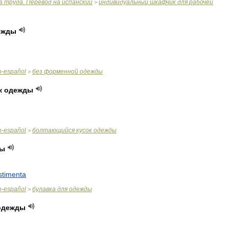
а
труда
.
Перевод
на
испанский
индивидуальный
шкафчик
для
рабочей
>
ежды
o
-
español
без
форменной
одежды
>
к
одежды
o
-
español
болтающийся
кусок
одежды
>
ды
stimenta
o
-
español
булавка
для
одежды
>
одежды