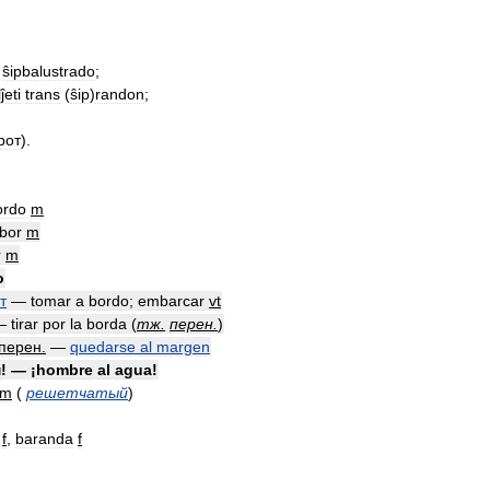
,
ŝipbalustrado
;
ĵeti
trans
(
ŝip
)
randon
;
рот
).
ordo
m
ibor
m
r
m
o
т
—
tomar
a
bordo
;
embarcar
vt
—
tirar
por
la
borda
(
тж
.
перен
.
)
перен
.
—
quedarse
al
margen
м
! — ¡
hombre
al
agua
!
m
(
решетчатый
)
f
,
baranda
f