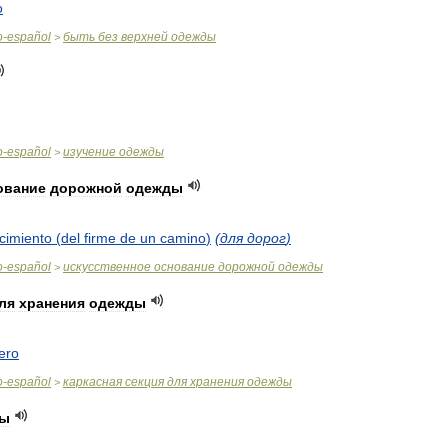
o
o
-
español
быть
без
верхней
одежды
>
o
-
español
изучение
одежды
>
ование
дорожной
одежды
cimiento
(
del
firme
de
un
camino
)
(
для
дорог
)
o
-
español
искусственное
основание
дорожной
одежды
>
ля
хранения
одежды
ero
o
-
español
каркасная
секция
для
хранения
одежды
>
ды