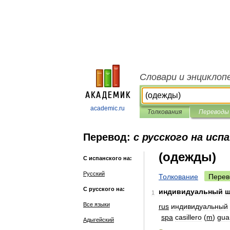
Словари и энциклоп
academic.ru
Толкования
Переводы
Перевод:
с русского на исп
(одежды)
С испанского на:
Русский
Толкование
Перев
С русского на:
индивидуальный
ш
1
Все языки
rus
индивидуальный
spa
casillero
(
m
)
gua
Адыгейский