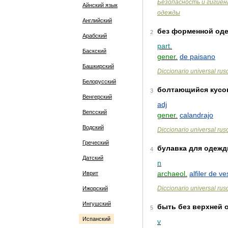
Безопасность
и
гигиен
Айнский язык
одежды
Английский
без
форменной
од
2
Арабский
part
.
Баскский
gener
.
de
paisano
Башкирский
Diccionario
universal
rus
Белорусский
болтающийся
кусо
3
Венгерский
adj
Вепсский
gener
.
calandrajo
Водский
Diccionario
universal
rus
Греческий
булавка
для
одеж
4
Датский
n
archaeol
.
alfiler
de
ve
Иврит
Diccionario
universal
rus
Ижорский
Ингушский
быть
без
верхней
5
Испанский
v