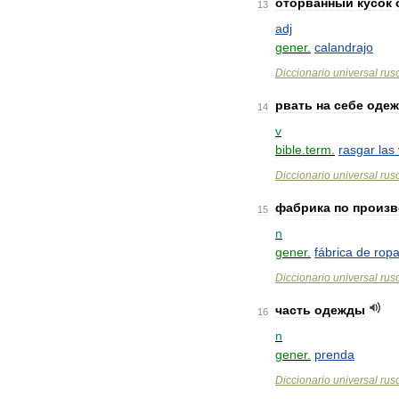
оторванный
кусок
13
adj
gener
.
calandrajo
Diccionario
universal
rus
рвать
на
себе
оде
14
v
bible
.
term
.
rasgar
las
Diccionario
universal
rus
фабрика
по
произв
15
n
gener
.
fábrica
de
rop
Diccionario
universal
rus
часть
одежды
16
n
gener
.
prenda
Diccionario
universal
rus