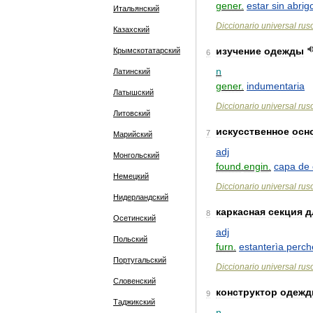
gener
.
estar
sin
abrig
Итальянский
Diccionario
universal
rus
Казахский
изучение
одежды
Крымскотатарский
6
n
Латинский
gener
.
indumentaria
Латышский
Diccionario
universal
rus
Литовский
искусственное
осн
7
Марийский
adj
Монгольский
found
.
engin
.
capa
de
Немецкий
Diccionario
universal
rus
Нидерландский
каркасная
секция
д
8
Осетинский
adj
Польский
furn
.
estanterìa
perch
Португальский
Diccionario
universal
rus
Словенский
конструктор
одеж
9
Таджикский
n