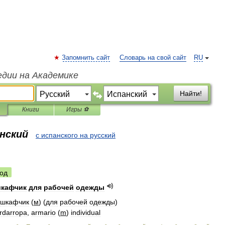
Запомнить сайт
Словарь на свой сайт
RU
едии на Академике
Найти!
Книги
Игры ⚽
анский
с испанского на русский
од
кафчик
для
рабочей
одежды
шкафчик
(
м
) (
для
рабочей
одежды
)
rdarropa
,
armario
(
m
)
individual