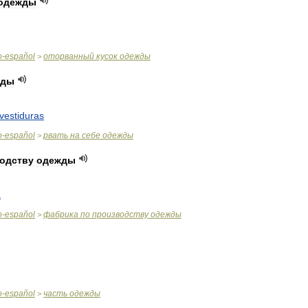
одежды
o
-
español
оторванный
кусок
одежды
>
жды
vestiduras
o
-
español
рвать
на
себе
одежды
>
одству
одежды
a
o
-
español
фабрика
по
производству
одежды
>
o
-
español
часть
одежды
>