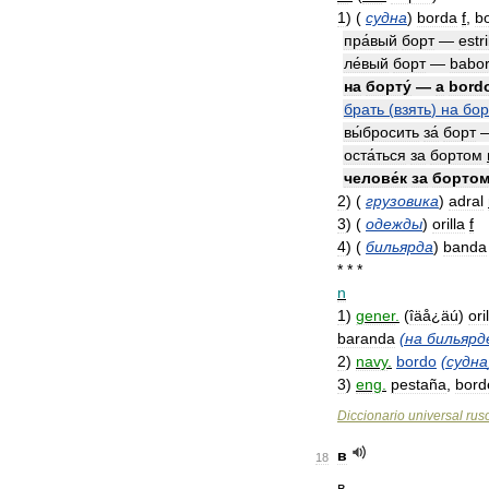
1
)
(
судна
)
borda
f
,
b
пра́вый
борт
—
estr
ле́вый
борт
—
babo
на
борту́
—
a
bord
брать
(
взять
)
на
бор
вы́бросить
за́
борт
оста́ться
за
бортом
челове́к
за
борто
2
)
(
грузовика
)
adral
3
)
(
одежды
)
orilla
f
4
)
(
бильярда
)
banda
* * *
n
1
)
gener
.
(
îäå
¿
äú
)
ori
baranda
(
на
бильярд
2
)
navy
.
bordo
(
судна
3
)
eng
.
pestaña
,
bord
Diccionario
universal
rus
в
18
в