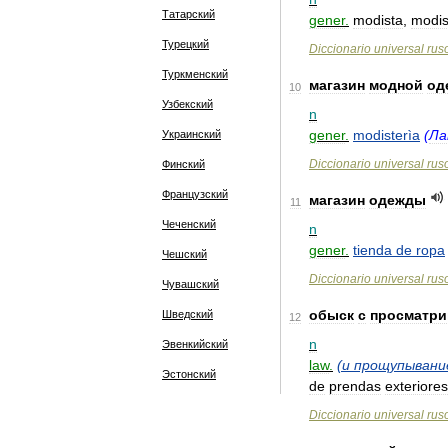
Татарский
gener
.
modista
,
modis
Турецкий
Diccionario
universal
rus
Туркменский
магазин
модной
од
10
Узбекский
n
gener
.
modisterìa
(
Л
Украинский
Diccionario
universal
rus
Финский
Французский
магазин
одежды
11
Чеченский
n
gener
.
tienda
de
ropa
Чешский
Diccionario
universal
rus
Чувашский
обыск
с
просматри
Шведский
12
n
Эвенкийский
law
.
(
и
прощупывани
Эстонский
de
prendas
exteriores
Diccionario
universal
rus