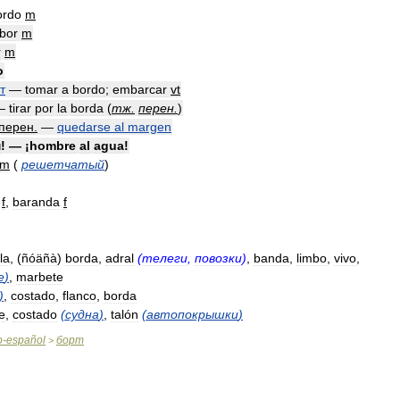
ordo
m
ibor
m
r
m
o
т
—
tomar
a
bordo
;
embarcar
vt
—
tirar
por
la
borda
(
тж
.
перен
.
)
перен
.
—
quedarse
al
margen
м
! — ¡
hombre
al
agua
!
m
(
решетчатый
)
f
,
baranda
f
lla
, (
ñóäñà
)
borda
,
adral
(
телеги
,
повозки
)
,
banda
,
limbo
,
vivo
,
е
)
,
marbete
)
,
costado
,
flanco
,
borda
e
,
costado
(
судна
)
,
talón
(
автопокрышки
)
o
-
español
борт
>