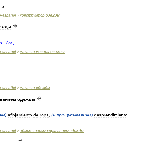
to
o
-
español
конструктор
одежды
>
ежды
ат
.
Ам
.)
o
-
español
магазин
модной
одежды
>
o
-
español
магазин
одежды
>
ванием
одежды
ем
)
aflojamiento
de
ropa
,
(
и
прощупыванием
)
desprendimiento
o
-
español
обыск
с
просматриванием
одежды
>