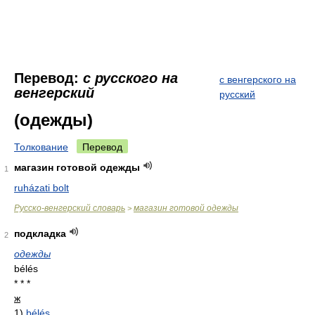
Перевод:
с русского на
с венгерского на
венгерский
русский
(одежды)
Толкование
Перевод
магазин готовой одежды
1
ruházati bolt
Русско-венгерский словарь
магазин готовой одежды
>
подкладка
2
одежды
bélés
* * *
ж
1)
bélés