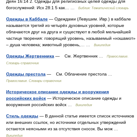
Деян 16:14 2. Одежды для религиозных целей одежды для
богослужений: Исх 28:1 5 как… …
Библия: Тематический словарь
Одежды в Каббале
— Одеждами (Левушим. Ивр.) в каббале
называется третий из четырёх духовных уровней, которые
облачаются друг на друга и существуют в любой мельчайшей
частице творения: говорящий уровень, называемый «нэшамот»
– душа человека; животный уровень,… …
Википедия
Одежды Жертвенника
— См. Жертвенник …
Православие.
Словарь-справочник
Одежды престола
— См. Облачение престола …
Православие. Словарь-справочник
Историческое описание одежды и вооружения
российских войск
— Историческое описание одежды и
вооружения российских войск …
Википедия
Стиль одежды
— В данной статье имеется список источников
или внешних ссылок, но источники отдельных утверждений
остаются неясными из за отсутствия сносок. Вы мож …
Википедия