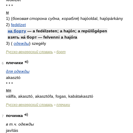
* * *
м
1)
(
боковая сторона судна, корабля
)
hajóoldal, hajópárkány
2)
fedélzet
на борту
— a fedélzeten; a hajón; a repülőgépen
взять на́ борт — felvenni a hajóra
3)
(
одежды
)
szegély
Русско-венгерский словарь
борт
>
плечики
6
для одежды
akasztó
* * *
мн
vállfa, akasztó, akasztófa, fogas, kabátakasztó
Русско-венгерский словарь
плечики
>
починка
7
в т.ч. одежды
javítás