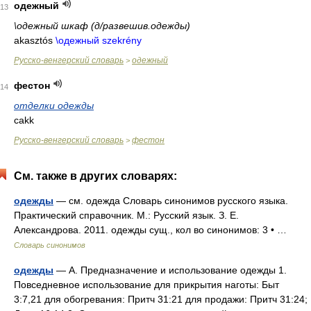
одежный
13
\одежный шкаф (д/развешив.одежды)
akasztós
\одежный szekrény
Русско-венгерский словарь
одежный
>
фестон
14
отделки одежды
cakk
Русско-венгерский словарь
фестон
>
См. также в других словарях:
одежды
— см. одежда Словарь синонимов русского языка.
Практический справочник. М.: Русский язык. З. Е.
Александрова. 2011. одежды сущ., кол во синонимов: 3 • …
Словарь синонимов
одежды
— А. Предназначение и использование одежды 1.
Повседневное использование для прикрытия наготы: Быт
3:7,21 для обогревания: Притч 31:21 для продажи: Притч 31:24;