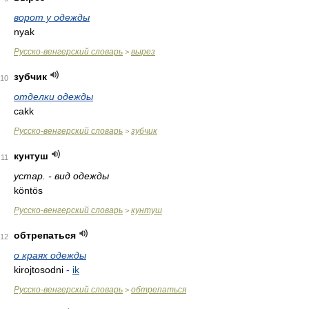
ворот у одежды
nyak
Русско-венгерский словарь
вырез
>
зубчик
10
отделки одежды
cakk
Русско-венгерский словарь
зубчик
>
кунтуш
11
устар. - вид одежды
köntös
Русско-венгерский словарь
кунтуш
>
обтрепаться
12
о краях одежды
kirojtosodni
-
ik
Русско-венгерский словарь
обтрепаться
>