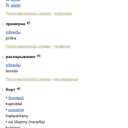
2)
alátét
Русско-венгерский словарь
подкладка
>
примерка
3
одежды
próba
Русско-венгерский словарь
примерка
>
распарывание
4
одежды
bontás
Русско-венгерский словарь
распарывание
>
борт
5
•
боковой
hajóoldal
•
корабля
hajópárkány
•
на \борту (палуба)
fedélzet