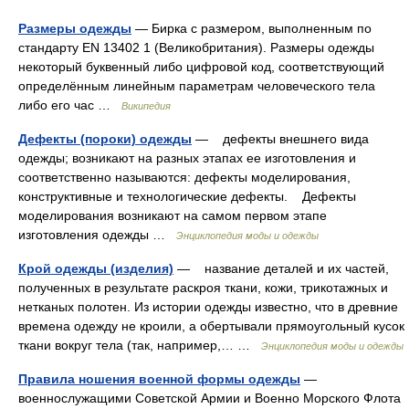
Размеры одежды
— Бирка с размером, выполненным по
стандарту EN 13402 1 (Великобритания). Размеры одежды
некоторый буквенный либо цифровой код, соответствующий
определённым линейным параметрам человеческого тела
либо его час …
Википедия
Дефекты (пороки) одежды
— дефекты внешнего вида
одежды; возникают на разных этапах ее изготовления и
соответственно называются: дефекты моделирования,
конструктивные и технологические дефекты. Дефекты
моделирования возникают на самом первом этапе
изготовления одежды …
Энциклопедия моды и одежды
Крой одежды (изделия)
— название деталей и их частей,
полученных в результате раскроя ткани, кожи, трикотажных и
нетканых полотен. Из истории одежды известно, что в древние
времена одежду не кроили, а обертывали прямоугольный кусок
ткани вокруг тела (так, например,… …
Энциклопедия моды и одежды
Правила ношения военной формы одежды
—
военнослужащими Советской Армии и Военно Морского Флота