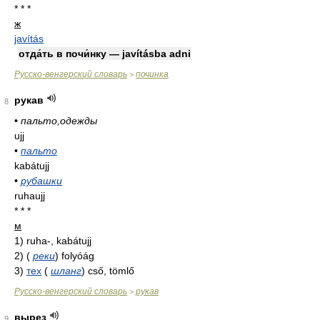
* * *
ж
javítás
отда́ть в почи́нку — javításba adni
Русско-венгерский словарь
починка
>
рукав
8
•
пальто,одежды
ujj
•
пальто
kabátujj
•
рубашки
ruhaujj
* * *
м
1)
ruha-, kabátujj
2)
(
реки
)
folyóág
3)
тех
(
шланг
)
cső, tömlő
Русско-венгерский словарь
рукав
>
вырез
9