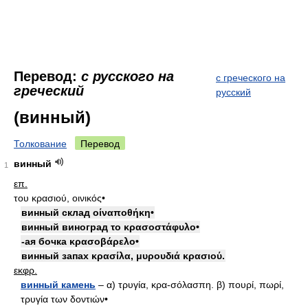
Перевод:
с русского на
с греческого на
греческий
русский
(винный)
Толкование
Перевод
винный
1
επ.
του κρασιού, οινικός•
винный склад οίναποθήκη•
винный виноград το κρασοστάφυλο•
-ая бочка κρασοβάρελο•
винный запах κρασίλα, μυρουδιά κρασιού.
εκφρ.
винный камень
– α) τρυγία, κρα-σόλασπη. β) πουρί, πωρί,
τρυγία των δοντιών•