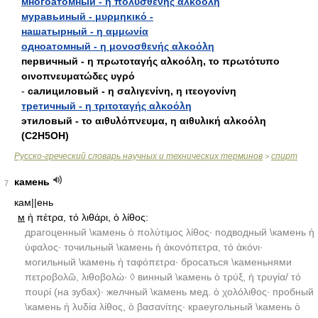
многоатомный - η πολυσθενής αλκοόλη
муравьиный - μυρμηκικό -
нашатырный - η αμμωνία
одноатомный - η μονοσθενής αλκοόλη
первичный - η πρωτοταγής αλκοόλη, το πρωτότυπο
οινοπνευματώδες υγρό
-
салициловый - η σαλιγενίνη, η ιτεογονίνη
третичный - η τριτοταγής αλκοόλη
этиловый - το αιθυλόπνευμα, η αιθυλική αλκοόλη
(С2Н5ОН)
Русско-греческий словарь научных и технических терминов
спирт
>
камень
7
кам||ень
м
ἡ πέτρα, τό λιθάρι, ὁ λίθος:
драгоценный \камень ὁ πολύτιμος λίθος· подводный \камень ἡ
ὑφαλος· точильный \камень ἡ ἀκονόπετρα, τό ἀκόνι·
могильный \камень ἡ ταφόπετρα· бросаться \каменьнями
πετροβολῶ, λιθοβολώ· ◊ винный \камень ὁ τρύξ, ἡ τρυγία/ τό
πουρί (на зубах)· желчный \камень мед. ὁ χολόλιθος· пробный
\камень ἡ λυδία λίθος, ὁ βασανίτης· краеугольный \камень ὁ