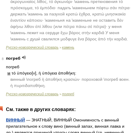
ἀκρογωνιαίος λίθος, τό ἀγκωνάρι· \камень преткновения τό
πρόσκομμα, τό ἐμπόδιο· падать \каменьнем πέφτω σάν πέτρα·
держать \камень за пазухой κρατώ ἐχθρα, κρατώ μνησικακία
ἐναντίον κάποιου· \каменьня на \каменьне не оставить δέν
ἀφήνω λίθον ἐπί λίθου (или πέτρα πάνω σέ πέτρα)· у меня
\камень лежит на сердце ἔχω βάρος στήν καρδιἄ У меня
\камень с души́ свалился μοδφυγε ἕνα βάρος ἀπό τήν καρδιά.
Русско-новогреческий словарь
камень
>
погреб
8
погреб
м
τό ὑπόγειο[ν], ἡ ὑπόγεια ἀποθήκη:
винный \погреб ἡ ἀποθήκη κρασιών· пороховой \погреб воен.
ἡ πυριτιδαποθήκη.
Русско-новогреческий словарь
погреб
>
См. также в других словарях:
ВИННЫЙ
— ЗНАТНЫЙ, ВИННЫЙ Омонимность с винный
прилагательное к слову вино (винный запах, винная лавка и
др.) является причиной утраты слова винный (ср. невинный,