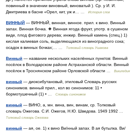
повинный в значении виновный, виноватый ). Ср. у И. И.
Дмитриева в басне «Орел, кит, уж и… …
История слов
ВИННЫЙ
— ВИННЫЙ, винная, винное. прил. к вино. Винный
запах. Винная бочка. ❖ Винная ягода фрукт, употр. в сушеном
виде, плод фигового дерева; инжир. Винный камень (спец.) 1)
кислая калиевая соль, выделяющаяся из виноградного сока;
осадок в винных бочках;… …
Толковый словарь Ушакова
Винный
— название нескольких населённых пунктов: Винный
посёлок в Володарском районе Астраханской области. Винный
посёлок в Троснянском районе Орловской области …
Википедия
винный
— диоксибутановый, этиловый Словарь русских
синонимов. винный прил., кол во синонимов: 11 •
бормотушечный (1) • …
Словарь синонимов
винный
— ВИНО, а, мн. вина, вин, винам, ср. Толковый
словарь Ожегова. С.И. Ожегов, Н.Ю. Шведова. 1949 1992 …
Толковый словарь Ожегова
винный
— ая, ое. 1) к вино Ви/нный запах. В ая бутылка. Ви/