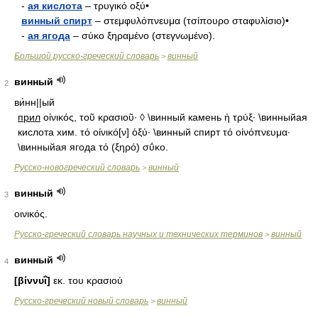
-
ая кислота
– τρυγικό οξύ•
винный спирт
– στεμφυλόπνευμα (τσίπουρο σταφυλίσιο)•
-
ая ягода
– σύκο ξηραμένο (στεγνωμένο).
Большой русско-греческий словарь
винный
>
винный
2
ви́нн||ый
прил
οἰνικός, τοῦ κρασιοῦ· ◊ \винный камень ἡ τρύξ· \винныйая
кислота хим. τό οίνικό[ν] ὁξύ· \винный спирт τό οἰνόπνευμα·
\винныйая ягода τό (ξηρό) σΰκο.
Русско-новогреческий словарь
винный
>
винный
3
οινικός.
Русско-греческий словарь научных и технических терминов
винный
>
винный
4
[βίννυΐ]
εκ. του κρασιού
Русско-греческий новый словарь
винный
>