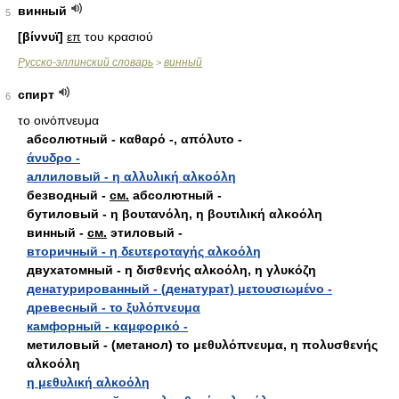
винный
5
[βίννυϊ]
επ
του κρασιού
Русско-эллинский словарь
винный
>
спирт
6
το οινόπνευμα
абсолютный - καθαρό -, απόλυτο -
άνυδρο -
аллиловый - η αλλυλική αλκοόλη
безводный -
см.
абсолютный -
бутиловый - η βουτανόλη, η βουτιλική αλκοόλη
винный -
см.
этиловый -
вторичный - η δευτεροταγής αλκοόλη
двухатомный - η δισθενής αλκοόλη, η γλυκόζη
денатурированный - (денатурат) μετουσιωμένο -
древесный - το ξυλόπνευμα
камфорный - καμφορικό -
метиловый - (метанол) το μεθυλόπνευμα, η πολυσθενής
αλκοόλη
η μεθυλική αλκοόλη