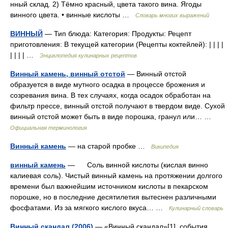
нный склад. 2) Тёмно красный, цвета такого вина. Ягоды
винного цвета. • винные кислоты …
Словарь многих выражений
ВИННЫЙ
— Тип блюда: Категория: Продукты: Рецепт
приготовления: В текущей категории (Рецепты коктейлей): | | | |
| | | | …
Энциклопедия кулинарных рецептов
Винный камень, винный отстой
— Винный отстой
образуется в виде мутного осадка в процессе брожения и
созревания вина. В тех случаях, когда осадок обработан на
фильтр прессе, винный отстой получают в твердом виде. Сухой
винный отстой может быть в виде порошка, гранул или… …
Официальная терминология
Винный камень
— на старой пробке …
Википедия
винный камень
— Соль винной кислоты (кислая винно
калиевая соль). Чистый винный камень на протяжении долгого
времени был важнейшим источником кислоты в пекарском
порошке, но в последние десятилетия вытеснен различными
фосфатами. Из за мягкого кислого вкуса… …
Кулинарный словарь
Винный скандал (2006)
— «Винный скандал»[1] события,