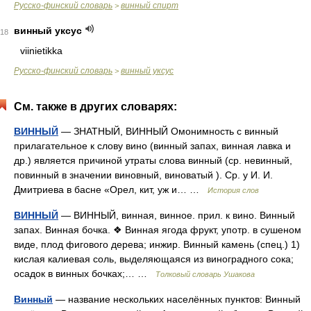
Русско-финский словарь
винный спирт
>
винный уксус
18
viinietikka
Русско-финский словарь
винный уксус
>
См. также в других словарях:
ВИННЫЙ
— ЗНАТНЫЙ, ВИННЫЙ Омонимность с винный
прилагательное к слову вино (винный запах, винная лавка и
др.) является причиной утраты слова винный (ср. невинный,
повинный в значении виновный, виноватый ). Ср. у И. И.
Дмитриева в басне «Орел, кит, уж и… …
История слов
ВИННЫЙ
— ВИННЫЙ, винная, винное. прил. к вино. Винный
запах. Винная бочка. ❖ Винная ягода фрукт, употр. в сушеном
виде, плод фигового дерева; инжир. Винный камень (спец.) 1)
кислая калиевая соль, выделяющаяся из виноградного сока;
осадок в винных бочках;… …
Толковый словарь Ушакова
Винный
— название нескольких населённых пунктов: Винный