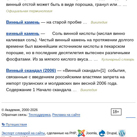
винный отстой может быть в виде порошка, гранул или… …
Официальная терминология
Винный камень
— на старой пробке …
Википедия
винный камень
— Соль винной кислоты (кислая винно
калиевая соль). Чистый винный камень на протяжении долгого
времени был важнейшим источником кислоты в пекарском
порошке, но в последние десятилетия вытеснен различными
фосфатами. Из за мягкого кислого вкуса… …
Кулинарный словарь
Винный скандал (2006)
— «Винный скандал»[1] события,
связанные с введением российскими властями запрета на
импорт грузинских и молдавских вин весной 2006 года.
Содержание 1 Начало скандала …
Википедия
© Академик, 2000-2026
18+
Обратная связь:
Техподдержка
,
Реклама на сайте
👣 Путешествия
Экспорт словарей на сайты
, сделанные на PHP,
Joomla,
Drupal,