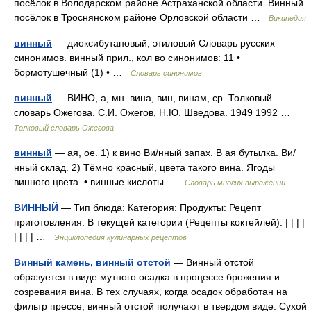
посёлок в Володарском районе Астраханской области. Винный
посёлок в Троснянском районе Орловской области …
Википедия
винный
— диоксибутановый, этиловый Словарь русских
синонимов. винный прил., кол во синонимов: 11 •
бормотушечный (1) • …
Словарь синонимов
винный
— ВИНО, а, мн. вина, вин, винам, ср. Толковый
словарь Ожегова. С.И. Ожегов, Н.Ю. Шведова. 1949 1992 …
Толковый словарь Ожегова
винный
— ая, ое. 1) к вино Ви/нный запах. В ая бутылка. Ви/
нный склад. 2) Тёмно красный, цвета такого вина. Ягоды
винного цвета. • винные кислоты …
Словарь многих выражений
ВИННЫЙ
— Тип блюда: Категория: Продукты: Рецепт
приготовления: В текущей категории (Рецепты коктейлей): | | | |
| | | | …
Энциклопедия кулинарных рецептов
Винный камень, винный отстой
— Винный отстой
образуется в виде мутного осадка в процессе брожения и
созревания вина. В тех случаях, когда осадок обработан на
фильтр прессе, винный отстой получают в твердом виде. Сухой