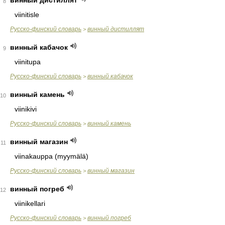
винный дистиллят
8
viinitisle
Русско-финский словарь
винный дистиллят
>
винный кабачок
9
viinitupa
Русско-финский словарь
винный кабачок
>
винный камень
10
viinikivi
Русско-финский словарь
винный камень
>
винный магазин
11
viinakauppa (myymälä)
Русско-финский словарь
винный магазин
>
винный погреб
12
viinikellari
Русско-финский словарь
винный погреб
>