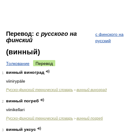
Перевод:
с русского на
с финского на
финский
русский
(винный)
Толкование
Перевод
винный виноград
1
viinirypäle
Русско-финский технический словарь
винный виноград
>
винный погреб
2
viinikellari
Русско-финский технический словарь
винный погреб
>
винный уксус
3