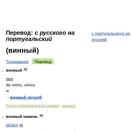
Перевод:
с русского на
с португальского на
португальский
русский
(винный)
Толкование
Перевод
винный
1
прл
de vinho, vínico
••
-
винный погреб
Русско-португальский словарь
винный
>
винный камень
2
tártaro
m