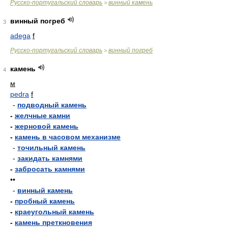
Русско-португальский словарь
винный камень
>
винный погреб
3
adega
f
Русско-португальский словарь
винный погреб
>
камень
4
м
pedra
f
-
подводный камень
-
желчные камни
-
жерновой камень
-
камень в часовом механизме
-
точильный камень
-
закидать камнями
-
забросать камнями
••
-
винный камень
-
пробный камень
-
краеугольный камень
-
камень преткновения