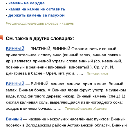
-
камень на сердце
-
камня на камне не оставить
-
держать камень за пазухой
Русско-португальский словарь
камень
>
См. также в других словарях:
ВИННЫЙ
— ЗНАТНЫЙ, ВИННЫЙ Омонимность с винный
прилагательное к слову вино (винный запах, винная лавка и
др.) является причиной утраты слова винный (ср. невинный,
повинный в значении виновный, виноватый ). Ср. у И. И.
Дмитриева в басне «Орел, кит, уж и… …
История слов
ВИННЫЙ
— ВИННЫЙ, винная, винное. прил. к вино. Винный
запах. Винная бочка. ❖ Винная ягода фрукт, употр. в сушеном
виде, плод фигового дерева; инжир. Винный камень (спец.) 1)
кислая калиевая соль, выделяющаяся из виноградного сока;
осадок в винных бочках;… …
Толковый словарь Ушакова
Винный
— название нескольких населённых пунктов: Винный
посёлок в Володарском районе Астраханской области. Винный