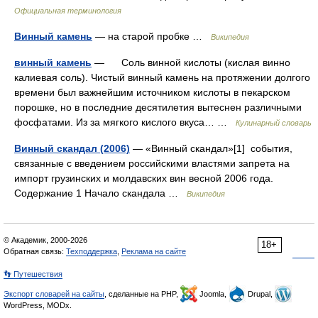
Официальная терминология
Винный камень
— на старой пробке …
Википедия
винный камень
— Соль винной кислоты (кислая винно
калиевая соль). Чистый винный камень на протяжении долгого
времени был важнейшим источником кислоты в пекарском
порошке, но в последние десятилетия вытеснен различными
фосфатами. Из за мягкого кислого вкуса… …
Кулинарный словарь
Винный скандал (2006)
— «Винный скандал»[1] события,
связанные с введением российскими властями запрета на
импорт грузинских и молдавских вин весной 2006 года.
Содержание 1 Начало скандала …
Википедия
© Академик, 2000-2026
18+
Обратная связь:
Техподдержка
,
Реклама на сайте
👣 Путешествия
Экспорт словарей на сайты
, сделанные на PHP,
Joomla,
Drupal,
WordPress, MODx.