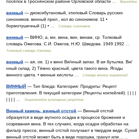
посёлок в Троснянском районе Орловской области …
Википедия
винный
— диоксибутановый, этиловый Словарь русских
синонимов. винный прил., кол во синонимов: 11 •
бормотушечный (1) • …
Словарь синонимов
винный
— ВИНО, а, мн. вина, вин, винам, ср. Толковый
словарь Ожегова. С.И. Ожегов, Н.Ю. Шведова. 1949 1992 …
Толковый словарь Ожегова
винный
— ая, ое. 1) к вино Ви/нный запах. В ая бутылка. Ви/
нный склад. 2) Тёмно красный, цвета такого вина. Ягоды
винного цвета. • винные кислоты …
Словарь многих выражений
ВИННЫЙ
— Тип блюда: Категория: Продукты: Рецепт
приготовления: В текущей категории (Рецепты коктейлей): | | | |
| | | | …
Энциклопедия кулинарных рецептов
Винный камень, винный отстой
— Винный отстой
образуется в виде мутного осадка в процессе брожения и
созревания вина. В тех случаях, когда осадок обработан на
фильтр прессе, винный отстой получают в твердом виде. Сухой
винный отстой может быть в виде порошка, гранул или… …