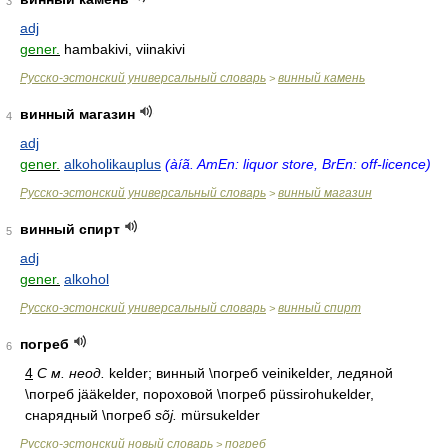
3
adj
gener.
hambakivi, viinakivi
Русско-эстонский универсальный словарь
винный камень
>
винный магазин
4
adj
gener.
alkoholikauplus
(àíã. AmEn: liquor store, BrEn: off-licence)
Русско-эстонский универсальный словарь
винный магазин
>
винный спирт
5
adj
gener.
alkohol
Русско-эстонский универсальный словарь
винный спирт
>
погреб
6
4
С м. неод.
kelder; винный \погреб veinikelder, ледяной
\погреб jääkelder, пороховой \погреб püssirohukelder,
снарядный \погреб
sõj.
mürsukelder
Русско-эстонский новый словарь
погреб
>