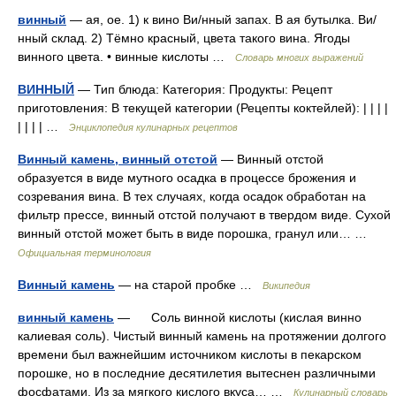
винный
— ая, ое. 1) к вино Ви/нный запах. В ая бутылка. Ви/
нный склад. 2) Тёмно красный, цвета такого вина. Ягоды
винного цвета. • винные кислоты …
Словарь многих выражений
ВИННЫЙ
— Тип блюда: Категория: Продукты: Рецепт
приготовления: В текущей категории (Рецепты коктейлей): | | | |
| | | | …
Энциклопедия кулинарных рецептов
Винный камень, винный отстой
— Винный отстой
образуется в виде мутного осадка в процессе брожения и
созревания вина. В тех случаях, когда осадок обработан на
фильтр прессе, винный отстой получают в твердом виде. Сухой
винный отстой может быть в виде порошка, гранул или… …
Официальная терминология
Винный камень
— на старой пробке …
Википедия
винный камень
— Соль винной кислоты (кислая винно
калиевая соль). Чистый винный камень на протяжении долгого
времени был важнейшим источником кислоты в пекарском
порошке, но в последние десятилетия вытеснен различными
фосфатами. Из за мягкого кислого вкуса… …
Кулинарный словарь