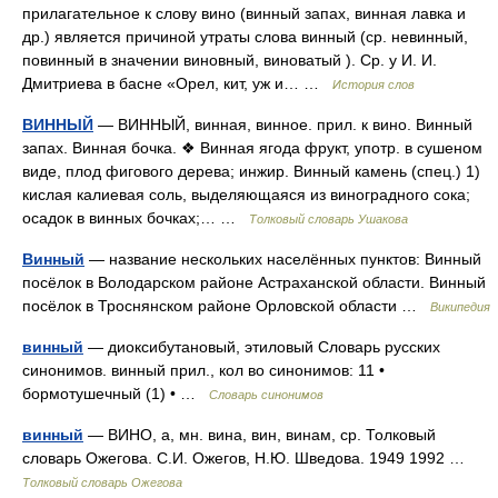
прилагательное к слову вино (винный запах, винная лавка и
др.) является причиной утраты слова винный (ср. невинный,
повинный в значении виновный, виноватый ). Ср. у И. И.
Дмитриева в басне «Орел, кит, уж и… …
История слов
ВИННЫЙ
— ВИННЫЙ, винная, винное. прил. к вино. Винный
запах. Винная бочка. ❖ Винная ягода фрукт, употр. в сушеном
виде, плод фигового дерева; инжир. Винный камень (спец.) 1)
кислая калиевая соль, выделяющаяся из виноградного сока;
осадок в винных бочках;… …
Толковый словарь Ушакова
Винный
— название нескольких населённых пунктов: Винный
посёлок в Володарском районе Астраханской области. Винный
посёлок в Троснянском районе Орловской области …
Википедия
винный
— диоксибутановый, этиловый Словарь русских
синонимов. винный прил., кол во синонимов: 11 •
бормотушечный (1) • …
Словарь синонимов
винный
— ВИНО, а, мн. вина, вин, винам, ср. Толковый
словарь Ожегова. С.И. Ожегов, Н.Ю. Шведова. 1949 1992 …
Толковый словарь Ожегова