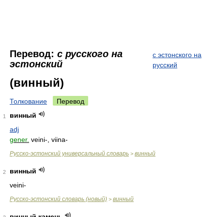
Перевод:
с русского на
с эстонского на
эстонский
русский
(винный)
Толкование
Перевод
винный
1
adj
gener.
veini-, viina-
Русско-эстонский универсальный словарь
винный
>
винный
2
veini-
Русско-эстонский словарь (новый)
винный
>
винный камень