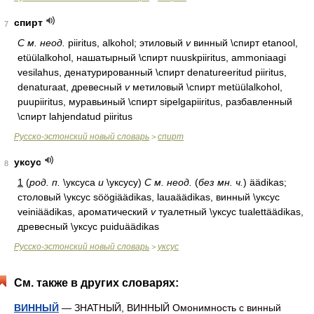
спирт
7
С м. неод.
piiritus, alkohol; этиловый
v
винный \спирт etanool,
etüülalkohol, нашатырный \спирт nuuskpiiritus, ammoniaagi
vesilahus, денатурированный \спирт denatureeritud piiritus,
denaturaat, древесный
v
метиловый \спирт metüülalkohol,
puupiiritus, муравьиный \спирт sipelgapiiritus, разбавленный
\спирт lahjendatud piiritus
Русско-эстонский новый словарь
спирт
>
уксус
8
1
(
род. п.
\уксуса
и
\уксусу)
С м. неод.
(
бeз мн. ч.
) äädikas;
столовый \уксус söögiäädikas, lauaäädikas, винный \уксус
veiniäädikas, ароматический
v
туалетный \уксус tualettäädikas,
древесный \уксус puiduäädikas
Русско-эстонский новый словарь
уксус
>
См. также в других словарях:
ВИННЫЙ
— ЗНАТНЫЙ, ВИННЫЙ Омонимность с винный