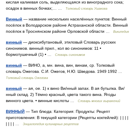
кислая калиевая соль, выделяющаяся из виноградного сока;
осадок в винных бочках;… …
Толковый словарь Ушакова
Винный
— название нескольких населённых пунктов: Винный
посёлок в Володарском районе Астраханской области. Винный
посёлок в Троснянском районе Орловской области …
Википедия
винный
— диоксибутановый, этиловый Словарь русских
синонимов. винный прил., кол во синонимов: 11 •
бормотушечный (1) • …
Словарь синонимов
винный
— ВИНО, а, мн. вина, вин, винам, ср. Толковый
словарь Ожегова. С.И. Ожегов, Н.Ю. Шведова. 1949 1992 …
Толковый словарь Ожегова
винный
— ая, ое. 1) к вино Ви/нный запах. В ая бутылка. Ви/
нный склад. 2) Тёмно красный, цвета такого вина. Ягоды
винного цвета. • винные кислоты …
Словарь многих выражений
ВИННЫЙ
— Тип блюда: Категория: Продукты: Рецепт
приготовления: В текущей категории (Рецепты коктейлей): | | | |
| | | | …
Энциклопедия кулинарных рецептов