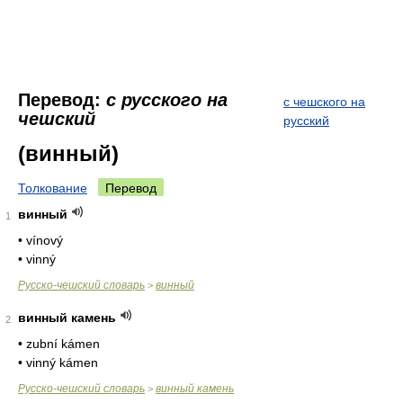
Перевод:
с русского на
с чешского на
чешский
русский
(винный)
Толкование
Перевод
винный
1
• vínový
• vinný
Русско-чешский словарь
винный
>
винный камень
2
• zubní kámen
• vinný kámen
Русско-чешский словарь
винный камень
>