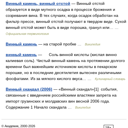
Винный камень, винный отстой
— Винный отстой
образуется в виде мутного осадка в процессе брожения и
созревания вина. В тех случаях, когда осадок обработан на
фильтр прессе, винный отстой получают в твердом виде. Сухой
винный отстой может быть в виде порошка, гранул или… …
Официальная терминология
Винный камень
— на старой пробке …
Википедия
винный камень
— Соль винной кислоты (кислая винно
калиевая соль). Чистый винный камень на протяжении долгого
времени был важнейшим источником кислоты в пекарском
порошке, но в последние десятилетия вытеснен различными
фосфатами. Из за мягкого кислого вкуса… …
Кулинарный словарь
Винный скандал (2006)
— «Винный скандал»[1] события,
связанные с введением российскими властями запрета на
импорт грузинских и молдавских вин весной 2006 года.
Содержание 1 Начало скандала …
Википедия
© Академик, 2000-2026
18+