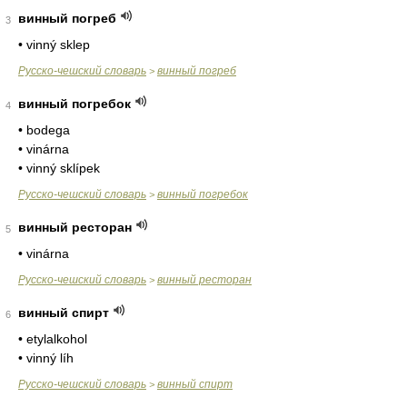
винный погреб
3
• vinný sklep
Русско-чешский словарь
винный погреб
>
винный погребок
4
• bodega
• vinárna
• vinný sklípek
Русско-чешский словарь
винный погребок
>
винный ресторан
5
• vinárna
Русско-чешский словарь
винный ресторан
>
винный спирт
6
• etylalkohol
• vinný líh
Русско-чешский словарь
винный спирт
>