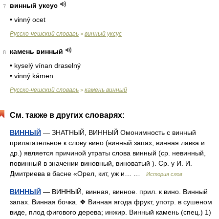
винный уксус
7
• vinný ocet
Русско-чешский словарь
винный уксус
>
камень винный
8
• kyselý vínan draselný
• vinný kámen
Русско-чешский словарь
камень винный
>
См. также в других словарях:
ВИННЫЙ
— ЗНАТНЫЙ, ВИННЫЙ Омонимность с винный
прилагательное к слову вино (винный запах, винная лавка и
др.) является причиной утраты слова винный (ср. невинный,
повинный в значении виновный, виноватый ). Ср. у И. И.
Дмитриева в басне «Орел, кит, уж и… …
История слов
ВИННЫЙ
— ВИННЫЙ, винная, винное. прил. к вино. Винный
запах. Винная бочка. ❖ Винная ягода фрукт, употр. в сушеном
виде, плод фигового дерева; инжир. Винный камень (спец.) 1)