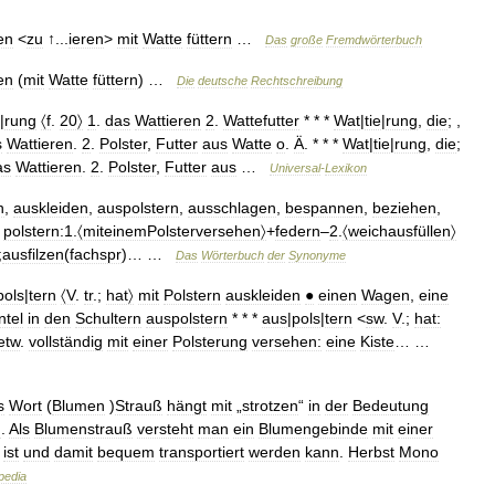
en
<
zu
↑...
ieren
>
mit
Watte
füttern
…
Das
große
Fremdwörterbuch
en
(
mit
Watte
füttern
) …
Die
deutsche
Rechtschreibung
|
rung
〈f
.
20〉
1
.
das
Wattieren
2
.
Wattefutter
* * *
Wat
|
tie
|
rung
,
die
; ,
s
Wattieren
.
2
.
Polster
,
Futter
aus
Watte
o
.
Ä
. * * *
Wat
|
tie
|
rung
,
die
;
as
Wattieren
.
2
.
Polster
,
Futter
aus
…
Universal
-
Lexikon
n
,
auskleiden
,
auspolstern
,
ausschlagen
,
bespannen
,
beziehen
,
*
polstern:1
.
〈miteinemPolsterversehen〉
+
federn
–
2
.
〈weichausfüllen〉
;
ausfilzen
(
fachspr
)… …
Das
Wörterbuch
der
Synonyme
pols
|
tern
〈V
.
tr
.;
hat〉
mit
Polstern
auskleiden
●
einen
Wagen
,
eine
tel
in
den
Schultern
auspolstern
* * *
aus
|
pols
|
tern
<
sw
.
V
.;
hat:
etw
.
vollständig
mit
einer
Polsterung
versehen:
eine
Kiste
… …
s
Wort
(
Blumen
)
Strauß
hängt
mit
„
strotzen
“
in
der
Bedeutung
n
.
Als
Blumenstrauß
versteht
man
ein
Blumengebinde
mit
einer
ist
und
damit
bequem
transportiert
werden
kann
.
Herbst
Mono
pedia