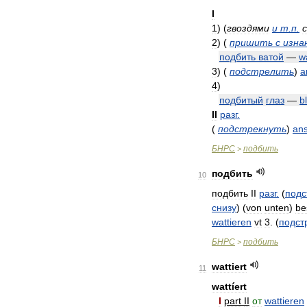
I
1
)
(
гвоздями
и
т
.
п
.
2
)
(
пришить
с
изна
подбить
ватой
—
w
3
)
(
подстрелить
)
a
4
)
подбитый
глаз
—
b
II
разг
.
(
подстрекнуть
)
ans
БНРС
подбить
>
подбить
10
подбить
II
разг
.
(
подс
снизу
) (
von
unten
)
be
wattieren
vt
3
. (
подст
БНРС
подбить
>
wattiert
11
wattíert
I
part
II
от
wattieren