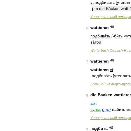
vt
подбивать
[
утепля
j
-
m
die
Bácken
wattí
Универсальный
немецк
wattieren
6
подбива́ть
/-
би́ть
<
ут
ва́той
Wörterbuch
Deutsch
-
Rus
wattieren
7
wattíeren
vt
подбива́ть
[
утепля́ть
Большой
немецко
-
русс
die
Backen
wattiere
8
арт
.
вульг
.
(
j
-
m
)
набить
м
Универсальный
немецк
подбить
9