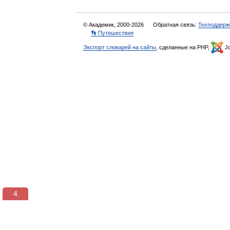
© Академик, 2000-2026
Обратная связь:
Техподдерж
👣 Путешествия
Экспорт словарей на сайты
, сделанные на PHP,
Jo
3