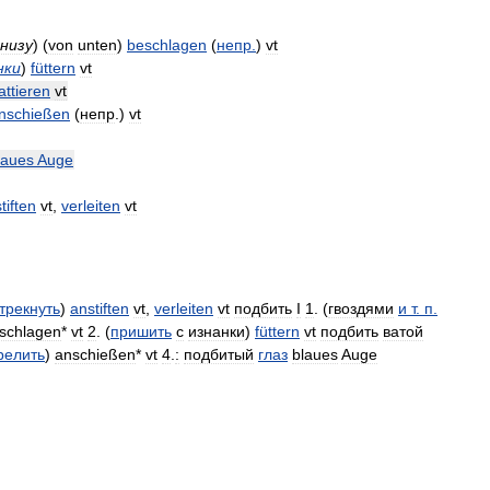
снизу
)
(
von
unten
)
beschlagen
(
непр
.
)
vt
нки
)
füttern
vt
attieren
vt
nschießen
(
непр
.)
vt
laues
Auge
tiften
vt
,
verleiten
vt
трекнуть
)
anstiften
vt
,
verleiten
vt
подбить
I
1
. (
гвоздями
и
т
.
п
.
schlagen
*
vt
2
. (
пришить
с
изнанки
)
füttern
vt
подбить
ватой
релить
)
anschießen
*
vt
4
.
:
подбитый
глаз
blaues
Auge