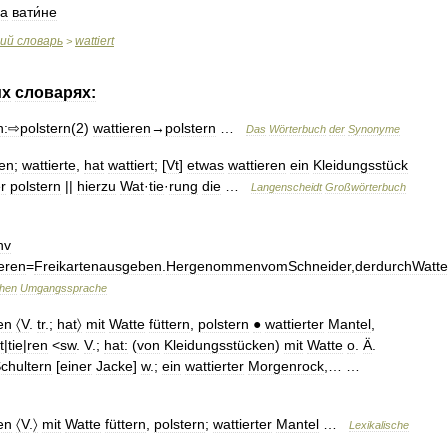
а
вати́не
кий
словарь
wattiert
>
их
словарях:
n:⇨polstern
(
2
)
wattieren
→
polstern
…
Das
Wörterbuch
der
Synonyme
en
;
wattierte
,
hat
wattiert
; [
Vt
]
etwas
wattieren
ein
Kleidungsstück
r
polstern
||
hierzu
Wat
·
tie
·
rung
die
…
Langenscheidt
Großwörterbuch
nv
ieren
=
Freikartenausgeben
.
HergenommenvomSchneider
,
derdurchWatte
hen
Umgangssprache
en
〈V
.
tr
.;
hat〉
mit
Watte
füttern
,
polstern
●
wattierter
Mantel
,
t
|
tie
|
ren
<
sw
.
V
.;
hat:
(
von
Kleidungsstücken
)
mit
Watte
o
.
Ä
.
chultern
[
einer
Jacke
]
w
.;
ein
wattierter
Morgenrock
,… …
en
〈V
.
〉
mit
Watte
füttern
,
polstern
;
wattierter
Mantel
…
Lexikalische