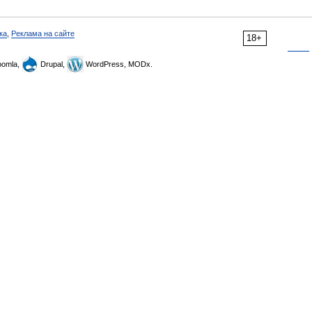
ка
,
Реклама на сайте
18+
omla,
Drupal,
WordPress, MODx.