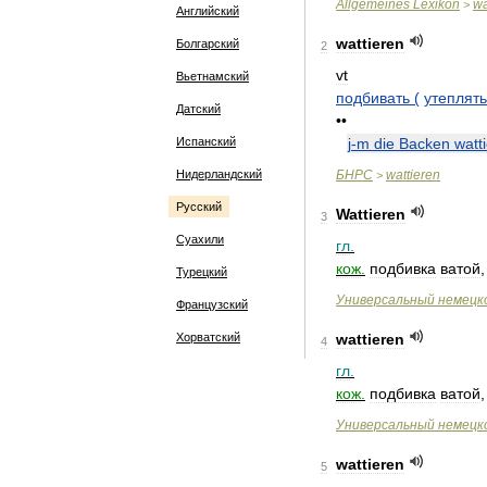
Allgemeines
Lexikon
wa
>
Английский
wattieren
Болгарский
2
vt
Вьетнамский
подбивать
(
утеплять
Датский
••
Испанский
j
-
m
die
Backen
watt
Нидерландский
БНРС
wattieren
>
Русский
Wattieren
3
Суахили
гл
.
кож
.
подбивка
ватой
Турецкий
Универсальный
немецк
Французский
Хорватский
wattieren
4
гл
.
кож
.
подбивка
ватой
Универсальный
немецк
wattieren
5