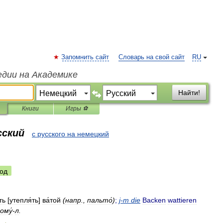
Запомнить сайт
Словарь на свой сайт
RU
едии на Академике
Найти!
Книги
Игры ⚽
сский
с русского на немецкий
од
ть
[
утепля́ть
]
ва́той
(
напр
.,
пальто́
)
;
j
-
m
die
Backen
wattieren
ому́
-
л
.