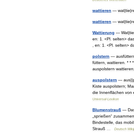
wattieren
—
wat
|
tie
|
r
wattieren
—
wat
|
tie
|
r
Wattierung
—
Wat
|
tie
en:
1
. <
Pl
.
selten
>
da
,
en:
1
. <
Pl
.
selten
>
d
polstern
—
ausfütter
füttern
,
wattieren
. * * 
auspolstern
·
wattieren
auspolstern
—
aus
||
Kiste
auspolstern
;
Man
die
Innenflächen
von
Universal
-
Lexikon
Blumenstrauß
—
Da
„
sprießen
“
zusamme
Bindestelle
,
das
mobil
Strauß
…
Deutsch
Wiki