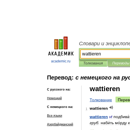
Словари и энциклоп
academic.ru
Толкования
Переводы
Перевод:
с немецкого на ру
wattieren
С русского на:
Немецкий
Толкование
Перев
С немецкого на:
wattieren
1
Все языки
wattieren
vt
подбива́
груб
.
наби́ть
мо́рду
к
Азербайджанский