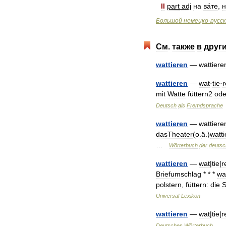
II
part
adj
на
ва́те
,
н
Большой
немецко
-
русс
См
.
также
в
друг
wattieren
—
wattiere
wattieren
—
wat
·
tie
·
r
mit
Watte
füttern2
ode
Deutsch
als
Fremdsprache
wattieren
—
wattiere
dasTheater
(
o
.
ä
.)
watt
…
Wörterbuch
der
deutsc
wattieren
—
wat
|
tie
|
r
Briefumschlag
* * *
wa
polstern
,
füttern:
die
S
Universal
-
Lexikon
wattieren
—
wat
|
tie
|
r
Deutsches
Wörterbuch