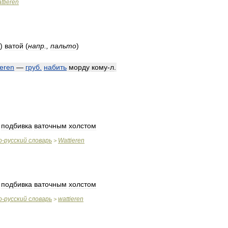
ttieren
)
ватой
(
напр
.,
пальто
)
ieren
—
груб
.
набить
морду
кому
-
л
.
,
подбивка
ваточным
холстом
о
-
русский
словарь
Wattieren
>
,
подбивка
ваточным
холстом
о
-
русский
словарь
wattieren
>