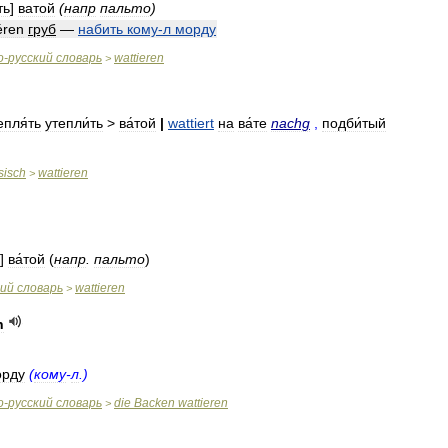
ть
]
ватой
(
напр
пальто
)
éren
груб
—
набить
кому
-
л
морду
о
-
русский
словарь
wattieren
>
епля́ть
утепли́ть
>
ва́той
|
wattiert
на
ва́те
nachg
,
подби́тый
sisch
wattieren
>
]
ва́той
(
напр
.
пальто
)
кий
словарь
wattieren
>
n
орду
(
кому
-
л
.)
о
-
русский
словарь
die
Backen
wattieren
>