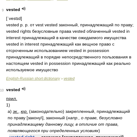
vested
9
[ˈvestɪd]
vested p. p. от vest vested законный, принадлежащий по праву;
vested rights безусловные права vested облаченный vested in
interest принадлежащий в качестве ожидаемого имущества
vested in interest принадлежащий как вещное право с
отсроченным использованием vested in possession
принадлежащий в порядке непосредственного пользования в
настоящем vested in possession принадлежащий как реально
используемое имущество
English-Russian short dictionary
vested
>
vested
10
прил.
1)
а)
эк.
,
юр.
(законодательно) закрепленный, принадлежащий
по праву [закону\], законный
(
напр., о праве, безусловно
принадлежащему данному лицу, в отличие от права,
появляющегося при определенных условиях
)