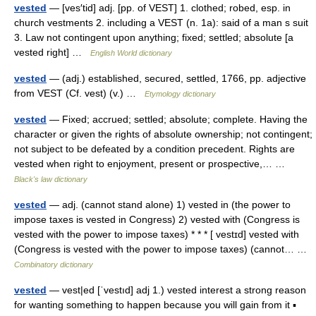
vested
— [ves′tid] adj. [pp. of VEST] 1. clothed; robed, esp. in
church vestments 2. including a VEST (n. 1a): said of a man s suit
3. Law not contingent upon anything; fixed; settled; absolute [a
vested right] …
English World dictionary
vested
— (adj.) established, secured, settled, 1766, pp. adjective
from VEST (Cf. vest) (v.) …
Etymology dictionary
vested
— Fixed; accrued; settled; absolute; complete. Having the
character or given the rights of absolute ownership; not contingent;
not subject to be defeated by a condition precedent. Rights are
vested when right to enjoyment, present or prospective,… …
Black's law dictionary
vested
— adj. (cannot stand alone) 1) vested in (the power to
impose taxes is vested in Congress) 2) vested with (Congress is
vested with the power to impose taxes) * * * [ vestɪd] vested with
(Congress is vested with the power to impose taxes) (cannot… …
Combinatory dictionary
vested
— vest|ed [ˈvestıd] adj 1.) vested interest a strong reason
for wanting something to happen because you will gain from it ▪