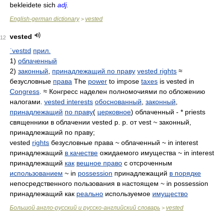
bekleidete sich
adj.
English-german dictionary
vested
>
vested
12
ˈvestɪd
прил.
1)
облаченный
2)
законный
,
принадлежащий по праву
vested rights
≈
безусловные
права
The
power
to impose
taxes
is vested in
Congress
. ≈ Конгресс наделен полномочиями по обложению
налогами.
vested interests
обоснованный
,
законный
,
принадлежащий
по праву
(
церковное
) облаченный - * priests
священники в облачении vested p. p. от vest ~ законный,
принадлежащий по праву;
vested
rights
безусловные права ~ облаченный ~ in interest
принадлежащий
в качестве
ожидаемого имущества ~ in interest
принадлежащий
как
вещное право
с отсроченным
использованием
~ in
possession
принадлежащий
в порядке
непосредственного пользования в настоящем ~ in possession
принадлежащий как
реально
используемое
имущество
Большой англо-русский и русско-английский словарь
vested
>