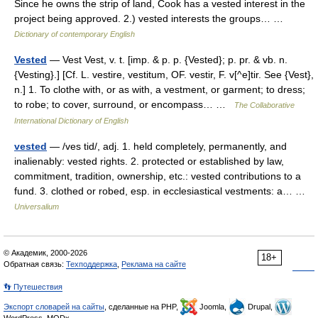
Since he owns the strip of land, Cook has a vested interest in the
project being approved. 2.) vested interests the groups… …
Dictionary of contemporary English
Vested
— Vest Vest, v. t. [imp. & p. p. {Vested}; p. pr. & vb. n.
{Vesting}.] [Cf. L. vestire, vestitum, OF. vestir, F. v[^e]tir. See {Vest},
n.] 1. To clothe with, or as with, a vestment, or garment; to dress;
to robe; to cover, surround, or encompass… …
The Collaborative
International Dictionary of English
vested
— /ves tid/, adj. 1. held completely, permanently, and
inalienably: vested rights. 2. protected or established by law,
commitment, tradition, ownership, etc.: vested contributions to a
fund. 3. clothed or robed, esp. in ecclesiastical vestments: a… …
Universalium
© Академик, 2000-2026
18+
Обратная связь:
Техподдержка
,
Реклама на сайте
👣 Путешествия
Экспорт словарей на сайты
, сделанные на PHP,
Joomla,
Drupal,