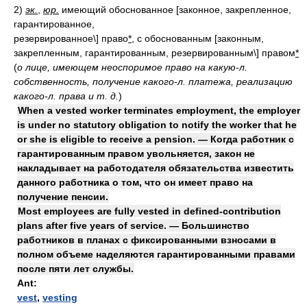
2)
эк.
,
юр.
имеющий обоснованное [законное, закрепленное,
гарантированное,
резервированное\] право
*
, с обоснованным [законным,
закрепленным, гарантированным, резервированным\] правом
*
(
о лице, имеющем неоспоримое право на какую-л.
собственность, получение какого-л. платежа, реализацию
какого-л. права и т. д.
)
When a vested worker terminates employment, the employer
is under no statutory obligation to notify the worker that he
or she is eligible to receive a pension. — Когда работник с
гарантированным правом увольняется, закон не
накладывает на работодателя обязательства известить
данного работника о том, что он имеет право на
получение пенсии.
Most employees are fully vested in defined-contribution
plans after five years of service. — Большинство
работников в планах с фиксированными взносами в
полном объеме наделяются гарантированными правами
после пяти лет службы.
Ant:
vest
,
vesting