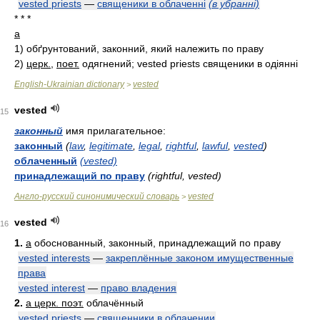
vested priests
—
священики в облаченні
(в убранні)
* * *
a
1)
обґрунтований, законний, який належить по праву
2)
церк.
,
поет.
одягнений; vested prіests священики в одіянні
English-Ukrainian dictionary
vested
>
vested
15
законный
имя прилагательное:
законный
(
law
,
legitimate
,
legal
,
rightful
,
lawful
,
vested
)
облаченный
(vested)
принадлежащий по праву
(rightful, vested)
Англо-русский синонимический словарь
vested
>
vested
16
1.
a
обоснованный, законный, принадлежащий по праву
vested interests
—
закреплённые законом имущественные
права
vested interest
—
право владения
2.
a церк. поэт.
облачённый
vested priests
—
священники в облачении