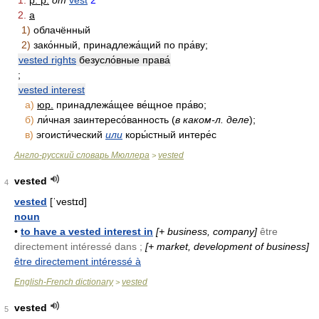
1.
p. p.
от
vest
2
2.
a
1)
облачённый
2)
зако́нный, принадлежа́щий по пра́ву;
vested rights
безусло́вные права́
;
vested interest
а)
юр.
принадлежа́щее ве́щное пра́во;
б)
ли́чная заинтересо́ванность (
в каком-л. деле
);
в)
эгоисти́ческий
или
коры́стный интере́с
Англо-русский словарь Мюллера
vested
>
vested
4
vested
[ˈvestɪd]
noun
•
to have a vested interest in
[+ business, company]
être
directement intéressé dans ;
[+ market, development of business]
être directement intéressé à
English-French dictionary
vested
>
vested
5