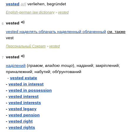
vested
adj
verliehen, begründet
English-german law dictionary
vested
>
vested
6
vested наделять облачать наделенный облаченный
см. также
vest
Персональный Сократ
vested
>
vested
7
наділений
(
правом, владою тощо
)
, наданий; закріплений;
приналежний; набутий; обґрунтований
-
vested estate
-
vested in interest
-
vested in possession
-
vested interest
-
vested interests
-
vested legacy
-
vested pension
-
vested right
-
vested rights