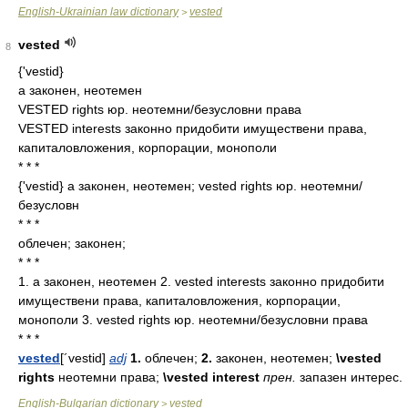
English-Ukrainian law dictionary
vested
>
vested
8
{'vestid}
a законен, неотемен
VESTED rights юр. неотемни/безусловни права
VESTED interests законно придобити имуществени права,
капиталовложения, корпорации, монополи
* * *
{'vestid} а законен, неотемен; vested rights юр. неотемни/
безусловн
* * *
облечен; законен;
* * *
1. a законен, неотемен 2. vested interests законно придобити
имуществени права, капиталовложения, корпорации,
монополи 3. vested rights юр. неотемни/безусловни права
* * *
vested
[´vestid]
adj
1.
облечен;
2.
законен,
неотемен;
\vested
rights
неотемни
права;
\vested interest
прен.
запазен
интерес.
English-Bulgarian dictionary
vested
>