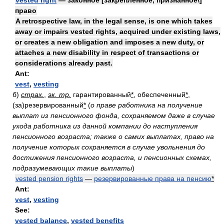
vested right
— законное [закрепленное, признанное\]
право
A retrospective law, in the legal sense, is one which takes
away or impairs vested rights, acquired under existing laws,
or creates a new obligation and imposes a new duty, or
attaches a new disability in respect of transactions or
considerations already past.
Ant:
vest
,
vesting
б)
страх.
,
эк. тр.
гарантированный
*
, обеспеченный
*
,
(за)резервированный
*
(
о праве работника на получение
выплат из пенсионного фонда, сохраняемом даже в случае
ухода работника из данной компании до наступления
пенсионного возраста; также о самих выплатах, право на
получение которых сохраняется в случае увольнения до
достижения пенсионного возраста, и пенсионных схемах,
подразумевающих такие выплаты
)
vested pension rights
—
резервированные права на пенсию
*
Ant:
vest
,
vesting
See:
vested balance
,
vested benefits