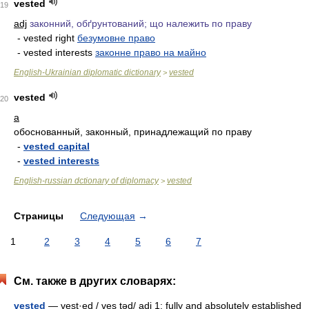
vested
19
adj
законний, обґрунтований; що належить по праву
- vested right
безумовне право
- vested interests
законне право на майно
English-Ukrainian diplomatic dictionary
vested
>
vested
20
a
обоснованный, законный, принадлежащий по праву
-
vested capital
-
vested interests
English-russian dctionary of diplomacy
vested
>
Страницы
Следующая
→
1
2
3
4
5
6
7
См. также в других словарях:
vested
— vest·ed / ves təd/ adj 1: fully and absolutely established