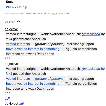
See:
vest
,
vesting
Англо-русский экономический словарь
vested
>
vested
11
adjective
vested interest/right — wohlerworbener Anspruch;
(
established
by
law)
gesetzlicher Anspruch
vested interests
—
(groups
of
persons)
Interessengruppen
have a vested interest in something
—
(
fig.
)
ein persönliches
Interesse an etwas (
Dat.
) haben
* * *
adjective
vested interest/right — wohlerworbener Anspruch;
(established by
law)
gesetzlicher Anspruch
vested interests
—
(groups of persons)
Interessengruppen
have a vested interest in something
—
(
fig.
)
ein persönliches
Interesse an etwas (
Dat.
) haben
* * *
adj.
bekleidet
adj.