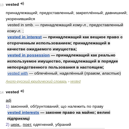
vested
13
принадлежащий; предоставленный; закреплённый; давнишний;
укоренившийся
vested in smb. — принадлежащий
кому-л.
, предоставленный
кому-л.
;
vested in interest
— принадлежащий как вещное право с
отсроченным использованием; принадлежащий в
качестве ожидаемого имущества;
vested in possession
— принадлежащий как реально
используемое имущество, принадлежащий в порядке
непосредственного пользования в настоящем;
vested with
— облечённый, наделённый
(
правом, властью
)
Англо-русский юридический словарь
vested
>
vested
14
adj
1)
законний, обґрунтований; що належить по праву
vested interests
— законне право на майно; великі
підприємці
2)
церк.
,
поет.
одягнений, убраний