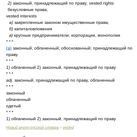
2)
законный, принадлежащий по праву; vested rights
безусловные права;
vested interests
а)
закрепленные законом имущественные права;
б)
капиталовложения
в)
крупные предприниматели; корпорации, монополии
* * *
(a)
законный; облаченный; обоснованный; принадлежащий по
праву
* * *
1) облаченный 2) законный, принадлежащий по праву
* * *
adj.
законный, принадлежащий по праву, облаченный
* * *
законный
облаченный
одетый
* * *
1) облаченный 2) законный, принадлежащий по праву
Новый англо-русский словарь
vested
>