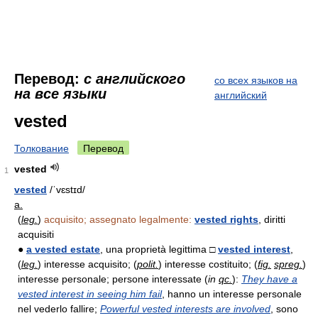
Перевод:
с английского
со всех языков на
на все языки
английский
vested
Толкование
Перевод
vested
1
vested
/ˈvɛstɪd/
a.
(
leg.
)
acquisito; assegnato legalmente:
vested rights
, diritti
acquisiti
●
a vested estate
, una proprietà legittima □
vested interest
,
(
leg.
) interesse acquisito; (
polit.
) interesse costituito; (
fig.
spreg.
)
interesse personale; persone interessate (
in
qc.
):
They have a
vested interest in seeing him fail
, hanno un interesse personale
nel vederlo fallire;
Powerful vested interests are involved
, sono