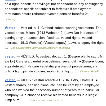
as a right, benefit, or privilege: not dependent on any contingency
or condition; specif: not subject to forfeiture if employment
terminates before retirement vested pension benefits 2:… …
Law
dictionary
Vested
— Vest ed, a. 1. Clothed; robed; wearing vestments. The
vested priest. Milton. [1913 Webster] 2. (Law) Not in a state of
contingency or suspension; fixed; as, vested rights; vested
interests. [1913 Webster] {Vested legacy} (Law), a legacy the right
…
The Collaborative International Dictionary of English
veşted
— VÉŞTED, Ă, veştezi, de, adj. 1. (Despre plante sau părţi
ale lor) Care şi a pierdut prospeţimea, seva; ofilit. ♦ (Despre locuri,
suprafeţe etc.) Pe care vegetaţia şi a pierdut prospeţimea, s a
ofilit. ♦ fig. Lipsit de culoare, mohorât. 2. fig.… …
Dicționar Român
vested
— UK US /ˈvestɪd/ adjective US HR, LAW, FINANCE ►
vested shares, pension plans, etc. can be kept by an employee
who has worked the necessary number of years for a particular
company: »He chose to receive his vested benefits in a single
lump sum… …
Financial and business terms