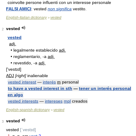
coinvolte persone influenti con un interesse personale
FALSI AMICI
: vested
non significa
vestito.
English-Italian dictionary
vested
>
vested
2
vested
adj.
•
legalmente establecido
adj.
•
reglamentario, -a
adj.
•
revestido, -a
adj.
['vestɪd]
ADJ
[right]
inalienable
vested interest
—
interés
m
personal
to have a vested interest in sth
—
tener un interés personal
en algo
vested interests
—
intereses
mpl
creados
English-spanish dictionary
vested
>
vested
3
vested
[ˊvestɪd]