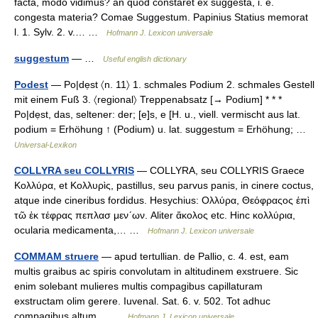
facta, modo vidimus? an quod constaret ex suggesta, i. e.
congesta materia? Comae Suggestum. Papinius Statius memorat
l. 1. Sylv. 2. v.… …
Hofmann J. Lexicon universale
suggestum
— …
Useful english dictionary
Podest
— Po|dẹst 〈n. 11〉 1. schmales Podium 2. schmales Gestell
mit einem Fuß 3. 〈regional〉 Treppenabsatz [→ Podium] * * *
Po|dẹst, das, seltener: der; [e]s, e [H. u., viell. vermischt aus lat.
podium = Erhöhung ↑ (Podium) u. lat. suggestum = Erhöhung; …
Universal-Lexikon
COLLYRA seu COLLYRIS
— COLLYRA, seu COLLYRIS Graece
Κολλύρα, et Κολλυρὶς, pastillus, seu parvus panis, in cinere coctus,
atque inde cineribus fordidus. Hesychius: Ολλύρα, Θεόφραςος ἐπὶ
τῶ ἐκ τέφρας πεπλασ μεν´ων. Aliter ἄκολος etc. Hinc κολλύρια,
ocularia medicamenta,… …
Hofmann J. Lexicon universale
COMMAM struere
— apud tertullian. de Pallio, c. 4. est, eam
multis graibus ac spiris convolutam in altitudinem exstruere. Sic
enim solebant mulieres multis compagibus capillaturam
exstructam olim gerere. Iuvenal. Sat. 6. v. 502. Tot adhuc
compagibus altum… …
Hofmann J. Lexicon universale