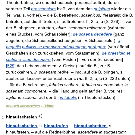
Theaterbühne, wo das Schauspielerpersonal auftrat, deren
vorderer Teil
proscaenium
hieß, von dem das
pulpitum
wieder ein
Teil war, s. vorher). – die B. betreffend,
scaenicus; theatralis:
die B.
betreten, auf die B. treten, s. auftretenno. II, 2, a, α (S. 228). – von
der B. abgehen, abtreten,
abire. scaenam relinquere
(während
eines Stückes, vom Schauspieler);
de scaena decedere
(ganz
abgehen, die Schauspielkunst aufgeben, v. Schauspieler);
a
negotiis publicis se removere ad otiumque perfugere
(von öffentl.
Geschäften sich zurückziehen, vom Staatsmann);
de praesidio et
statione vitae decedere
(vom Posten [= von der Schaubühne]
[529]
des Lebens abtreten, v. Greise): auf die B., zur B.
zurückkehren,
in scaenam redire.
– jmd. auf die B. bringen, s.
»auftreten lassen« unter »auftreten«
no.
II, 2, a, α (S. 228 unten).
– für die B. schreiben,
fabulas scribere; fabulas scaenae
oder
in
scaenam componere.
– die Handlung geht auf der B. vor,
res
agitur in scaena:
auf der B.,
in fabulis
(in Theaterstücken).
deutsch-lateinisches
Bühne
>
hinaufschreien
2
hinaufschreien
, s.
hinaufrufen
. –
hinaufschreiten
, s.
hinauftreten. – auf die Rednerbühne,
ascendere in suggestum;