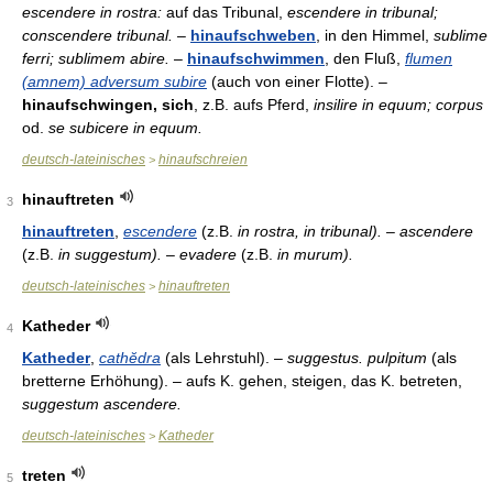
escendere in rostra:
auf das Tribunal,
escendere in tribunal;
conscendere tribunal.
–
hinaufschweben
, in den Himmel,
sublime
ferri; sublimem abire.
–
hinaufschwimmen
, den Fluß,
flumen
(amnem) adversum subire
(auch von einer Flotte). –
hinaufschwingen, sich
, z.B. aufs Pferd,
insilire in equum; corpus
od.
se subicere in equum.
deutsch-lateinisches
hinaufschreien
>
hinauftreten
3
hinauftreten
,
escendere
(z.B.
in rostra, in tribunal). – ascendere
(z.B.
in suggestum). – evadere
(z.B.
in murum).
deutsch-lateinisches
hinauftreten
>
Katheder
4
Katheder
,
cathĕdra
(als Lehrstuhl). –
suggestus. pulpitum
(als
bretterne Erhöhung). – aufs K. gehen, steigen, das K. betreten,
suggestum ascendere.
deutsch-lateinisches
Katheder
>
treten
5