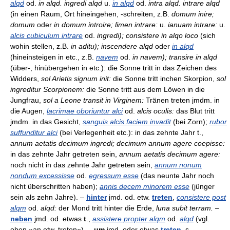
alqd
od.
in alqd. ingredi alqd
u.
in alqd
od.
intra alqd. intrare alqd
(in einen Raum, Ort hineingehen, -schreiten, z.B.
domum inire;
domum
oder
in domum introire; limen intrare:
u.
ianuam intrare:
u.
alcis cubiculum intrare
od.
ingredi); consistere in alqo loco
(sich
wohin stellen, z.B.
in aditu); inscendere alqd
oder
in alqd
(hineinsteigen in etc., z.B.
navem
od.
in navem); transire in alqd
(über-, hinübergehen in etc.): die Sonne tritt in das Zeichen des
Widders,
sol Arietis signum init:
die Sonne tritt inchen Skorpion,
sol
ingreditur Scorpionem:
die Sonne tritt aus dem Löwen in die
Jungfrau,
sol a Leone transit in Virginem:
Tränen treten jmdm. in
die Augen,
lacrimae oboriuntur alci
od.
alcis oculis:
das Blut tritt
jmdm. in das Gesicht,
sanguis alcis faciem invadit
(bei Zorn);
rubor
suffunditur alci
(bei Verlegenheit etc.): in das zehnte Jahr t.,
annum aetatis decimum ingredi; decimum annum agere coepisse:
in das zehnte Jahr getreten sein,
annum aetatis decimum agere:
noch nicht in das zehnte Jahr getreten sein,
annum nonum
nondum excessisse
od.
egressum esse
(das neunte Jahr noch
nicht überschritten haben);
annis decem minorem esse
(jünger
sein als zehn Jahre). –
hinter
jmd. od. etw.
treten
,
consistere post
alqm
od.
alqd:
der Mond tritt hinter die Erde,
luna subit terram.
–
neben
jmd. od. etwas
t
.,
assistere propter alqm
od.
alqd
(vgl.
oben »an etw. treten«). –
um
jmd. oder etwas
treten
, s.