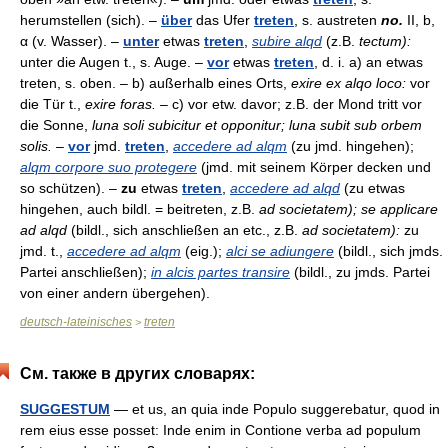
herumstellen (sich). –
über
das Ufer
treten
, s. austreten
no.
II, b,
α (v. Wasser). –
unter
etwas
treten
,
subire alqd
(z.B.
tectum):
unter die Augen t., s. Auge. –
vor
etwas
treten
, d. i. a) an etwas
treten, s. oben. – b) außerhalb eines Orts,
exire ex alqo loco:
vor
die Tür t.,
exire foras.
– c) vor etw. davor; z.B. der Mond tritt vor
die Sonne,
luna soli subicitur et opponitur; luna subit sub orbem
solis.
–
vor
jmd.
treten
,
accedere ad alqm
(zu jmd. hingehen);
alqm corpore suo protegere
(jmd. mit seinem Körper decken und
so schützen). –
zu
etwas
treten
,
accedere ad alqd
(zu etwas
hingehen, auch bildl. = beitreten, z.B.
ad societatem); se applicare
ad alqd
(bildl., sich anschließen an etc., z.B.
ad societatem):
zu
jmd. t.,
accedere ad alqm
(eig.);
alci se adiungere
(bildl., sich jmds.
Partei anschließen);
in alcis partes transire
(bildl., zu jmds. Partei
von einer andern übergehen).
deutsch-lateinisches
treten
>
См. также в других словарях:
SUGGESTUM
— et us, an quia inde Populo suggerebatur, quod in
rem eius esse posset: Inde enim in Contione verba ad populum