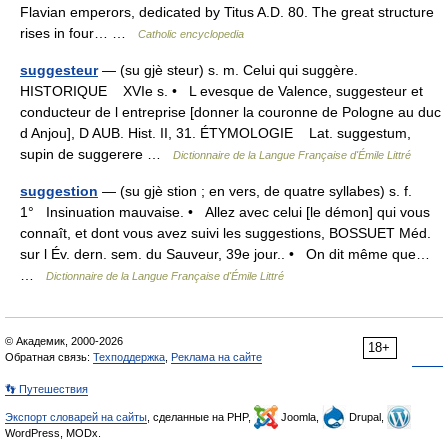
Flavian emperors, dedicated by Titus A.D. 80. The great structure
rises in four… …
Catholic encyclopedia
suggesteur
— (su gjè steur) s. m. Celui qui suggère.
HISTORIQUE XVIe s. • L evesque de Valence, suggesteur et
conducteur de l entreprise [donner la couronne de Pologne au duc
d Anjou], D AUB. Hist. II, 31. ÉTYMOLOGIE Lat. suggestum,
supin de suggerere …
Dictionnaire de la Langue Française d'Émile Littré
suggestion
— (su gjè stion ; en vers, de quatre syllabes) s. f.
1° Insinuation mauvaise. • Allez avec celui [le démon] qui vous
connaît, et dont vous avez suivi les suggestions, BOSSUET Méd.
sur l Év. dern. sem. du Sauveur, 39e jour.. • On dit même que…
…
Dictionnaire de la Langue Française d'Émile Littré
© Академик, 2000-2026
18+
Обратная связь:
Техподдержка
,
Реклама на сайте
👣 Путешествия
Экспорт словарей на сайты
, сделанные на PHP,
Joomla,
Drupal,
WordPress, MODx.