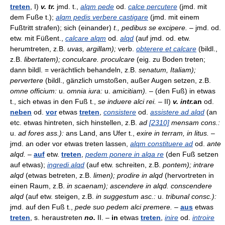
treten
, I)
v. tr.
jmd. t.,
alqm pede
od.
calce percutere
(jmd. mit
dem Fuße t.);
alqm pedis verbere castigare
(jmd. mit einem
Fußtritt strafen); sich (einander)
t., pedibus se excipere.
– jmd. od.
etw. mit Füßent.,
calcare alqm
od.
alqd
(auf jmd. od. etw.
herumtreten, z.B.
uvas, argillam);
verb.
obterere et calcare
(bildl.,
z.B.
libertatem); conculcare. proculcare
(eig. zu Boden treten;
dann bildl. = verächtlich behandeln, z.B.
senatum, Italiam);
pervertere
(bildl., gänzlich umstoßen, außer Augen setzen, z.B.
omne officium:
u.
omnia iura:
u.
amicitiam).
– (den Fuß) in etwas
t., sich etwas in den Fuß t.,
se induere alci rei.
– II)
v. intr.
an
od.
neben
od.
vor
etwas
treten
,
consistere
od.
assistere ad alqd
(an
etc. etwas hintreten, sich hinstellen, z.B.
ad
[2310]
mensam cons.:
u.
ad fores ass.):
ans Land, ans Ufer t.,
exire in terram, in litus.
–
jmd. an oder vor etwas treten lassen,
alqm constituere ad
od.
ante
alqd.
–
auf
etw.
treten
,
pedem ponere in alqa re
(den Fuß setzen
auf etwas);
ingredi alqd
(auf etw. schreiten, z.B.
pontem); intrare
alqd
(etwas betreten, z.B.
limen); prodire in alqd
(hervortreten in
einen Raum, z.B.
in scaenam); ascendere in alqd. conscendere
alqd
(auf etw. steigen, z.B.
in suggestum asc.:
u.
tribunal consc.):
jmd. auf den Fuß t.,
pede suo pedem alci premere.
–
aus
etwas
treten
, s. heraustreten
no.
II. –
in
etwas
treten
,
inire
od.
introire