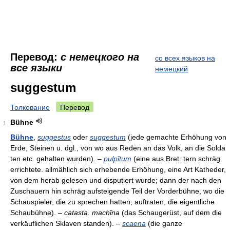
Перевод:
с немецкого на
со всех языков на
все языки
немецкий
suggestum
Толкование
Перевод
Bühne
1
Bühne
,
suggestus
oder
suggestum
(jede gemachte Erhöhung von
Erde, Steinen u. dgl., von wo aus Reden an das Volk, an die Solda
ten etc. gehalten wurden). –
pulpĭtum
(eine aus Bret. tern schräg
errichtete. allmählich sich erhebende Erhöhung, eine Art Katheder,
von dem herab gelesen und disputiert wurde; dann der nach den
Zuschauern hin schräg aufsteigende Teil der Vorderbühne, wo die
Schauspieler, die zu sprechen hatten, auftraten, die eigentliche
Schaubühne). –
catasta. machĭna
(das Schaugerüst, auf dem die
verkäuflichen Sklaven standen). –
scaena
(die ganze