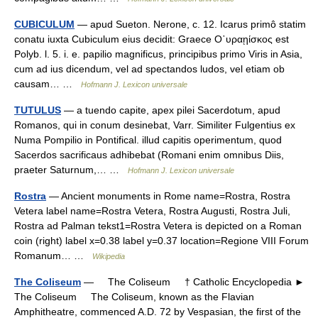
CUBICULUM
— apud Sueton. Nerone, c. 12. Icarus primô statim
conatu iuxta Cubiculum eius decidit: Graece Ο᾿υραῃίσκος est
Polyb. l. 5. i. e. papilio magnificus, principibus primo Viris in Asia,
cum ad ius dicendum, vel ad spectandos ludos, vel etiam ob
causam… …
Hofmann J. Lexicon universale
TUTULUS
— a tuendo capite, apex pilei Sacerdotum, apud
Romanos, qui in conum desinebat, Varr. Similiter Fulgentius ex
Numa Pompilio in Pontifical. illud capitis operimentum, quod
Sacerdos sacrificaus adhibebat (Romani enim omnibus Diis,
praeter Saturnum,… …
Hofmann J. Lexicon universale
Rostra
— Ancient monuments in Rome name=Rostra, Rostra
Vetera label name=Rostra Vetera, Rostra Augusti, Rostra Juli,
Rostra ad Palman tekst1=Rostra Vetera is depicted on a Roman
coin (right) label x=0.38 label y=0.37 location=Regione VIII Forum
Romanum… …
Wikipedia
The Coliseum
— The Coliseum † Catholic Encyclopedia ►
The Coliseum The Coliseum, known as the Flavian
Amphitheatre, commenced A.D. 72 by Vespasian, the first of the