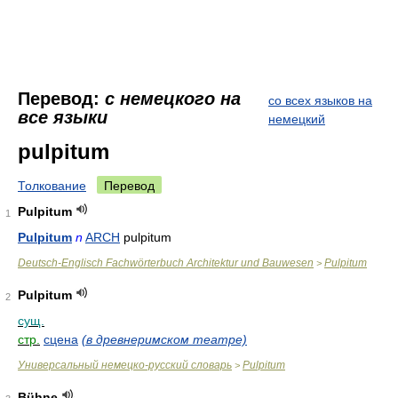
Перевод:
с немецкого на
со всех языков на
все языки
немецкий
pulpitum
Толкование
Перевод
Pulpitum
1
Pulpitum
n
ARCH
pulpitum
Deutsch-Englisch Fachwörterbuch Architektur und Bauwesen
Pulpitum
>
Pulpitum
2
сущ.
стр.
сцена
(в древнеримском театре)
Универсальный немецко-русский словарь
Pulpitum
>
Bühne