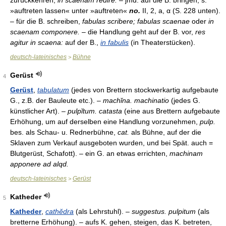
zurückkehren,
in scaenam redire.
– jmd. auf die B. bringen, s.
»auftreten lassen« unter »auftreten«
no.
II, 2, a, α (S. 228 unten).
– für die B. schreiben,
fabulas scribere; fabulas scaenae
oder
in
scaenam componere.
– die Handlung geht auf der B. vor,
res
agitur in scaena:
auf der B.,
in fabulis
(in Theaterstücken).
deutsch-lateinisches
Bühne
>
Gerüst
4
Gerüst
,
tabulatum
(jedes von Brettern stockwerkartig aufgebaute
G., z.B. der Bauleute etc.). –
machĭna. machinatio
(jedes G.
künstlicher Art). –
pulpĭtum. catasta
(eine aus Brettern aufgebaute
Erhöhung, um auf derselben eine Handlung vorzunehmen,
pulp.
bes. als Schau- u. Rednerbühne,
cat.
als Bühne, auf der die
Sklaven zum Verkauf ausgeboten wurden, und bei Spät. auch =
Blutgerüst, Schafott). – ein G. an etwas errichten,
machinam
apponere ad alqd.
deutsch-lateinisches
Gerüst
>
Katheder
5
Katheder
,
cathĕdra
(als Lehrstuhl). –
suggestus. pulpitum
(als
bretterne Erhöhung). – aufs K. gehen, steigen, das K. betreten,