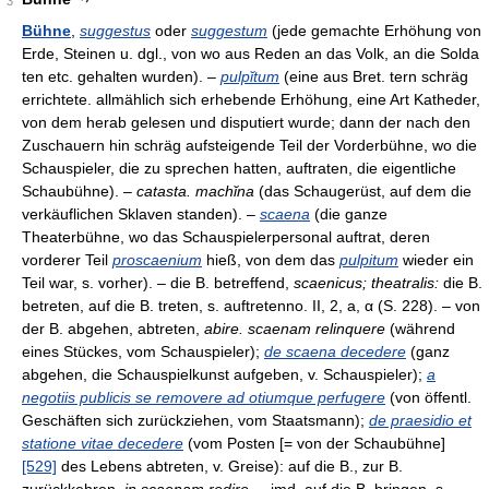
3
Bühne
,
suggestus
oder
suggestum
(jede gemachte Erhöhung von
Erde, Steinen u. dgl., von wo aus Reden an das Volk, an die Solda
ten etc. gehalten wurden). –
pulpĭtum
(eine aus Bret. tern schräg
errichtete. allmählich sich erhebende Erhöhung, eine Art Katheder,
von dem herab gelesen und disputiert wurde; dann der nach den
Zuschauern hin schräg aufsteigende Teil der Vorderbühne, wo die
Schauspieler, die zu sprechen hatten, auftraten, die eigentliche
Schaubühne). –
catasta. machĭna
(das Schaugerüst, auf dem die
verkäuflichen Sklaven standen). –
scaena
(die ganze
Theaterbühne, wo das Schauspielerpersonal auftrat, deren
vorderer Teil
proscaenium
hieß, von dem das
pulpitum
wieder ein
Teil war, s. vorher). – die B. betreffend,
scaenicus; theatralis:
die B.
betreten, auf die B. treten, s. auftretenno. II, 2, a, α (S. 228). – von
der B. abgehen, abtreten,
abire. scaenam relinquere
(während
eines Stückes, vom Schauspieler);
de scaena decedere
(ganz
abgehen, die Schauspielkunst aufgeben, v. Schauspieler);
a
negotiis publicis se removere ad otiumque perfugere
(von öffentl.
Geschäften sich zurückziehen, vom Staatsmann);
de praesidio et
statione vitae decedere
(vom Posten [= von der Schaubühne]
[529]
des Lebens abtreten, v. Greise): auf die B., zur B.