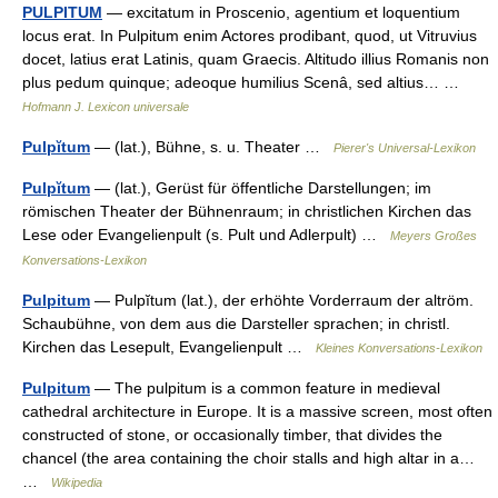
PULPITUM
— excitatum in Proscenio, agentium et loquentium
locus erat. In Pulpitum enim Actores prodibant, quod, ut Vitruvius
docet, latius erat Latinis, quam Graecis. Altitudo illius Romanis non
plus pedum quinque; adeoque humilius Scenâ, sed altius… …
Hofmann J. Lexicon universale
Pulpĭtum
— (lat.), Bühne, s. u. Theater …
Pierer's Universal-Lexikon
Pulpĭtum
— (lat.), Gerüst für öffentliche Darstellungen; im
römischen Theater der Bühnenraum; in christlichen Kirchen das
Lese oder Evangelienpult (s. Pult und Adlerpult) …
Meyers Großes
Konversations-Lexikon
Pulpitum
— Pulpĭtum (lat.), der erhöhte Vorderraum der altröm.
Schaubühne, von dem aus die Darsteller sprachen; in christl.
Kirchen das Lesepult, Evangelienpult …
Kleines Konversations-Lexikon
Pulpitum
— The pulpitum is a common feature in medieval
cathedral architecture in Europe. It is a massive screen, most often
constructed of stone, or occasionally timber, that divides the
chancel (the area containing the choir stalls and high altar in a…
…
Wikipedia