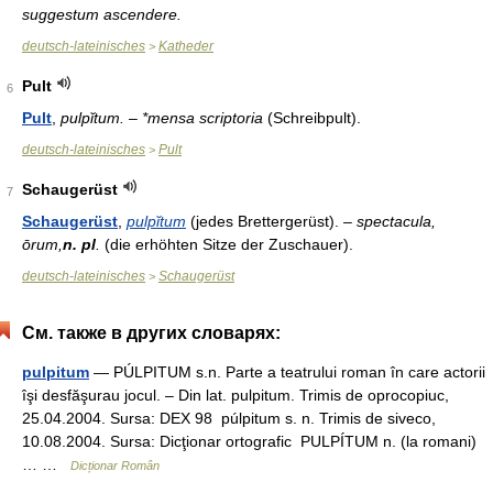
suggestum ascendere.
deutsch-lateinisches
Katheder
>
Pult
6
Pult
,
pulpĭtum. – *mensa scriptoria
(Schreibpult).
deutsch-lateinisches
Pult
>
Schaugerüst
7
Schaugerüst
,
pulpĭtum
(jedes Brettergerüst). –
spectacula,
ōrum,
n. pl
.
(die erhöhten Sitze der Zuschauer).
deutsch-lateinisches
Schaugerüst
>
См. также в других словарях:
pulpitum
— PÚLPITUM s.n. Parte a teatrului roman în care actorii
îşi desfăşurau jocul. – Din lat. pulpitum. Trimis de oprocopiuc,
25.04.2004. Sursa: DEX 98 púlpitum s. n. Trimis de siveco,
10.08.2004. Sursa: Dicţionar ortografic PULPÍTUM n. (la romani)
… …
Dicționar Român