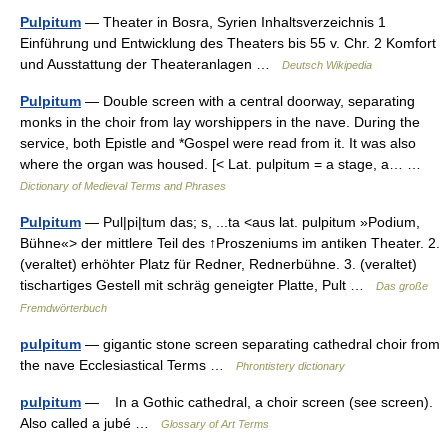
Pulpitum
— Theater in Bosra, Syrien Inhaltsverzeichnis 1
Einführung und Entwicklung des Theaters bis 55 v. Chr. 2 Komfort
und Ausstattung der Theateranlagen …
Deutsch Wikipedia
Pulpitum
— Double screen with a central doorway, separating
monks in the choir from lay worshippers in the nave. During the
service, both Epistle and *Gospel were read from it. It was also
where the organ was housed. [< Lat. pulpitum = a stage, a… …
Dictionary of Medieval Terms and Phrases
Pulpitum
— Pul|pi|tum das; s, ...ta <aus lat. pulpitum »Podium,
Bühne«> der mittlere Teil des ↑Proszeniums im antiken Theater. 2.
(veraltet) erhöhter Platz für Redner, Rednerbühne. 3. (veraltet)
tischartiges Gestell mit schräg geneigter Platte, Pult …
Das große
Fremdwörterbuch
pulpitum
— gigantic stone screen separating cathedral choir from
the nave Ecclesiastical Terms …
Phrontistery dictionary
pulpitum
— In a Gothic cathedral, a choir screen (see screen).
Also called a jubé …
Glossary of Art Terms