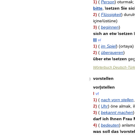
1
)
(
Person
)
oturmak
;
bitte
,
\
setzen
Sie
sic
2
)
(
Flüssigkeit
)
durul
içine
/
üstüne
)
3
)
(
beginnen
)
sich
an
etw
\
setzen
III
vi
1
)
(
im
Spiel
) (
ortaya
)
2
)
(
überqueren
)
über
etw
\
setzen
ge
Wörterbuch
Deutsch
-
Türk
vorstellen
3
vor
|
stellen
I
vt
1
)
(
nach
vorn
stellen
2
)
(
Uhr
)
öne
almak
,
i
3
)
(
bekannt
machen
darf
ich
Ihnen
Frau
4
)
(
bedeuten
)
anlam
was
soll
das
\
vorste