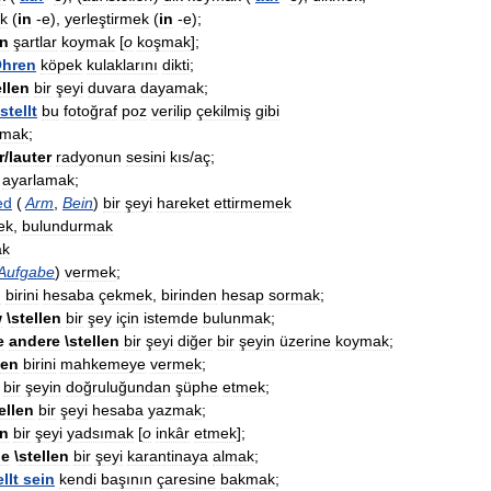
k
(
in
-
e
),
yerleştirmek
(
in
-
e
);
en
şartlar
koymak
[
o
koşmak
];
hren
köpek
kulaklarını
dikti
;
ellen
bir
şeyi
duvara
dayamak
;
stellt
bu
fotoğraf
poz
verilip
çekilmiş
gibi
amak
;
r
/
lauter
radyonun
sesini
kıs
/
aç
;
ayarlamak
;
ed
(
Arm
,
Bein
)
bir
şeyi
hareket
ettirmemek
ek
,
bulundurmak
ak
Aufgabe
)
vermek
;
n
birini
hesaba
çekmek
,
birinden
hesap
sormak
;
w
\
stellen
bir
şey
için
istemde
bulunmak
;
e
andere
\
stellen
bir
şeyi
diğer
bir
şeyin
üzerine
koymak
;
len
birini
mahkemeye
vermek
;
bir
şeyin
doğruluğundan
şüphe
etmek
;
ellen
bir
şeyi
hesaba
yazmak
;
en
bir
şeyi
yadsımak
[
o
inkâr
etmek
];
ne
\
stellen
bir
şeyi
karantinaya
almak
;
llt
sein
kendi
başının
çaresine
bakmak
;