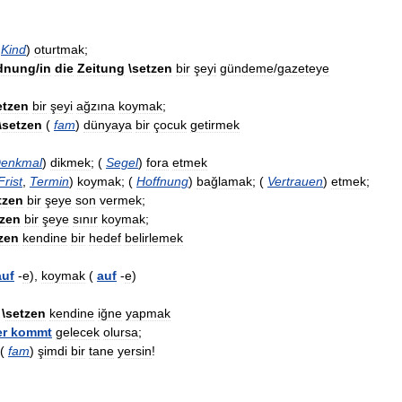
Kind
)
oturtmak
;
dnung
/
in
die
Zeitung
\
setzen
bir
şeyi
gündeme
/
gazeteye
etzen
bir
şeyi
ağzına
koymak
;
\
setzen
(
fam
)
dünyaya
bir
çocuk
getirmek
enkmal
)
dikmek
; (
Segel
)
fora
etmek
Frist
,
Termin
)
koymak
; (
Hoffnung
)
bağlamak
; (
Vertrauen
)
etmek
;
tzen
bir
şeye
son
vermek
;
tzen
bir
şeye
sınır
koymak
;
zen
kendine
bir
hedef
belirlemek
auf
-
e
),
koymak
(
auf
-
e
)
\
setzen
kendine
iğne
yapmak
er
kommt
gelecek
olursa
;
(
fam
)
şimdi
bir
tane
yersin
!