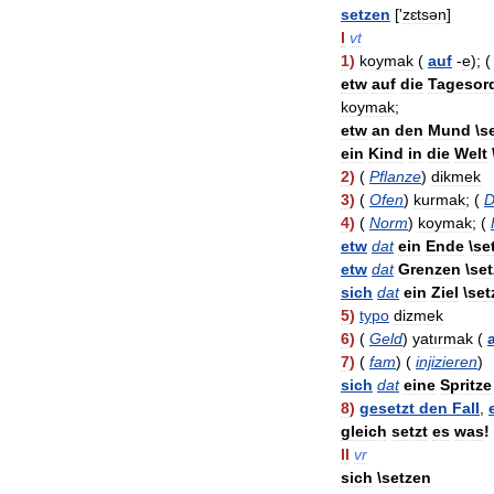
setzen
['
zɛtsən
]
I
vt
1
)
koymak
(
auf
-
e
); (
etw
auf
die
Tagesor
koymak
;
etw
an
den
Mund
\
s
ein
Kind
in
die
Welt
2
)
(
Pflanze
)
dikmek
3
)
(
Ofen
)
kurmak
; (
D
4
)
(
Norm
)
koymak
; (
etw
dat
ein
Ende
\
se
etw
dat
Grenzen
\
se
sich
dat
ein
Ziel
\
set
5
)
typo
dizmek
6
)
(
Geld
)
yatırmak
(
7
)
(
fam
) (
injizieren
)
sich
dat
eine
Spritze
8
)
gesetzt
den
Fall
,
gleich
setzt
es
was
!
II
vr
sich
\
setzen