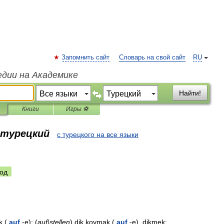
Запомнить сайт
Словарь на свой сайт
RU
едии на Академике
Найти!
Книги
Игры ⚽
 турецкий
с турецкого на все языки
од
k
(
auf
-
e
); (
auf
\
stellen
)
dik
koymak
(
auf
-
e
),
dikmek
;