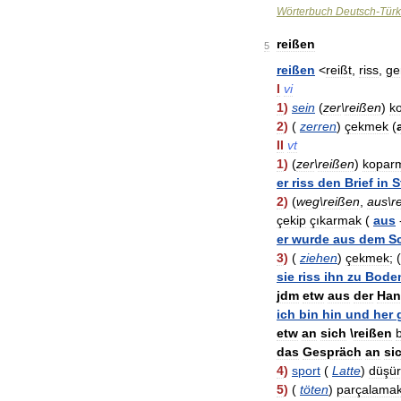
Wörterbuch
Deutsch
-
Türk
reißen
5
reißen
<
reißt
,
riss
,
ge
I
vi
1
)
sein
(
zer
\
reißen
)
k
2
)
(
zerren
)
çekmek
(
II
vt
1
)
(
zer
\
reißen
)
kopar
er
riss
den
Brief
in
S
2
)
(
weg
\
reißen
,
aus
\
r
çekip
çıkarmak
(
aus
er
wurde
aus
dem
S
3
)
(
ziehen
)
çekmek
; (
sie
riss
ihn
zu
Bode
jdm
etw
aus
der
Han
ich
bin
hin
und
her
etw
an
sich
\
reißen
b
das
Gespräch
an
si
4
)
sport
(
Latte
)
düşü
5
)
(
töten
)
parçalama