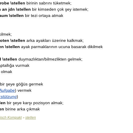
robe
\
stellen
birinin
sabrını
tüketmek
;
n
an
jdn
\
stellen
bir
kimseden
çok
şey
istemek
;
aum
\
stellen
bir
tezi
ortaya
atmak
kilmek
;
foten
\
stellen
arka
ayakları
üzerine
kalkmak
;
en
\
stellen
ayak
parmaklarının
ucuna
basarak
dikilmek
d
\
stellen
duymazlıktan
/
bilmezlikten
gelmek
;
ptallığa
vurmak
olmak
)
bir
şeye
göğüs
germek
Aufgabe
)
vermek
rstützung
)
len
bir
şeye
karşı
pozisyon
almak
;
len
birine
arka
çıkmak
isch
Kompakt
stellen
>