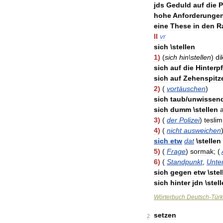
jds
Geduld
auf
die
P
hohe
Anforderunge
eine
These
in
den
R
II
vr
sich
\
stellen
1
)
(
sich
hin
\
stellen
)
di
sich
auf
die
Hinterp
sich
auf
Zehenspitz
2
)
(
vortäuschen
)
sich
taub
/
unwissen
sich
dumm
\
stellen
a
3
)
(
der
Polizei
)
teslim
4
)
(
nicht
ausweichen
sich
etw
dat
\
stellen
5
)
(
Frage
)
sormak
; (
6
)
(
Standpunkt
,
Unte
sich
gegen
etw
\
stel
sich
hinter
jdn
\
stel
Wörterbuch
Deutsch
-
Türk
setzen
2