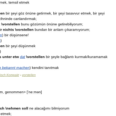
rmek
,
temsil
etmek
len
bir
şeyi
göz
önüne
getirmek
,
bir
şeyi
tasavvur
etmek
,
bir
şeyi
zihninde
canlandırmak
;
t
\
vorstellen
bunu
gözümün
önüne
getirebiliyorum
;
r
nichts
\
vorstellen
bundan
bir
anlam
çıkaramıyorum
;
m
)
bir
düşünsene
!
s
)
len
bir
şeyi
düşünmek
)
s
unter
etw
dat
\
vorstellen
bir
şeyle
bağlantı
kurmak
/
kuramamak
h
bekannt
machen
)
kendini
tanıtmak
isch
Kompakt
vorstellen
>
hm
,
genommen
> ['
ne:mən
]
ich
\
nehmen
soll
ne
alacağımı
bilmiyorum
etmek
;