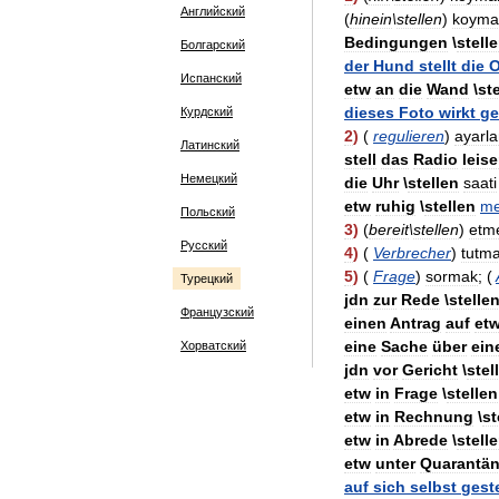
Английский
(
hinein
\
stellen
)
koyma
Bedingungen
\
stell
Болгарский
der
Hund
stellt
die
O
Испанский
etw
an
die
Wand
\
st
dieses
Foto
wirkt
ge
Курдский
2
)
(
regulieren
)
ayarl
Латинский
stell
das
Radio
leise
Немецкий
die
Uhr
\
stellen
saati
etw
ruhig
\
stellen
m
Польский
3
)
(
bereit
\
stellen
)
etm
Русский
4
)
(
Verbrecher
)
tutm
5
)
(
Frage
)
sormak
; (
Турецкий
jdn
zur
Rede
\
stelle
Французский
einen
Antrag
auf
et
eine
Sache
über
ein
Хорватский
jdn
vor
Gericht
\
stel
etw
in
Frage
\
stellen
etw
in
Rechnung
\
st
etw
in
Abrede
\
stell
etw
unter
Quarantä
auf
sich
selbst
geste