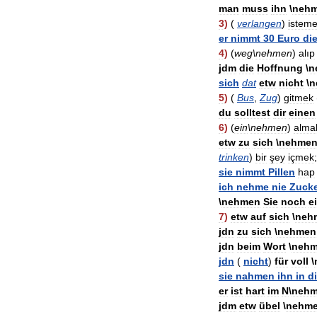
man
muss
ihn
\
neh
3
)
(
verlangen
)
istem
er
nimmt
30
Euro
di
4
)
(
weg
\
nehmen
)
alıp
jdm
die
Hoffnung
\
n
sich
dat
etw
nicht
\
n
5
)
(
Bus
,
Zug
)
gitmek
du
solltest
dir
einen
6
)
(
ein
\
nehmen
)
alma
etw
zu
sich
\
nehme
trinken
)
bir
şey
içmek
;
sie
nimmt
Pillen
hap
ich
nehme
nie
Zuck
\
nehmen
Sie
noch
e
7
)
etw
auf
sich
\
neh
jdn
zu
sich
\
nehmen
jdn
beim
Wort
\
neh
jdn
(
nicht
)
für
voll
\
sie
nahmen
ihn
in
d
er
ist
hart
im
N
\
neh
jdm
etw
übel
\
nehm