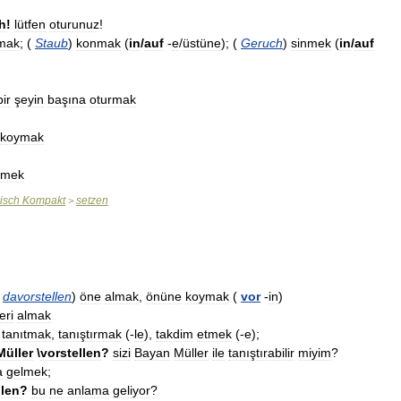
h
!
lütfen
oturunuz
!
mak
; (
Staub
)
konmak
(
in
/
auf
-
e
/
üstüne
); (
Geruch
)
sinmek
(
in
/
auf
bir
şeyin
başına
oturmak
koymak
çmek
isch
Kompakt
setzen
>
,
davorstellen
)
öne
almak
,
önüne
koymak
(
vor
-
in
)
leri
almak
)
tanıtmak
,
tanıştırmak
(-
le
),
takdim
etmek
(-
e
);
Müller
\
vorstellen
?
sizi
Bayan
Müller
ile
tanıştırabilir
miyim
?
a
gelmek
;
llen
?
bu
ne
anlama
geliyor
?