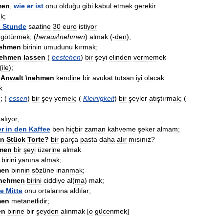
men
,
wie
er
ist
onu
olduğu
gibi
kabul
etmek
gerekir
ek
;
e
Stunde
saatine
30
euro
istiyor
götürmek
; (
heraus
\
nehmen
)
almak
(-
den
);
ehmen
birinin
umudunu
kırmak
;
ehmen
lassen
(
bestehen
)
bir
şeyi
elinden
vermemek
(
ile
);
Anwalt
\
nehmen
kendine
bir
avukat
tutsan
iyi
olacak
k
n
; (
essen
)
bir
şey
yemek
; (
Kleinigkeit
)
bir
şeyler
atıştırmak
; (
alıyor
;
er
in
den
Kaffee
ben
hiçbir
zaman
kahveme
şeker
almam
;
in
Stück
Torte
?
bir
parça
pasta
daha
alır
mısınız
?
men
bir
şeyi
üzerine
almak
birini
yanına
almak
;
men
birinin
sözüne
inanmak
;
nehmen
birini
ciddiye
al
(
ma
)
mak
;
ie
Mitte
onu
ortalarına
aldılar
;
men
metanetlidir
;
en
birine
bir
şeyden
alınmak
[
o
gücenmek
]