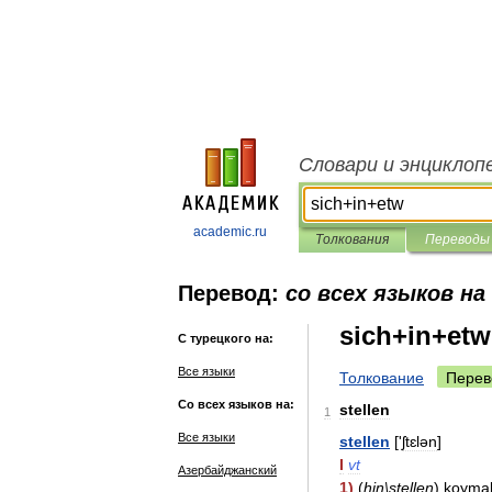
Словари и энциклоп
academic.ru
Толкования
Переводы
Перевод:
со всех языков на
sich+in+etw
С турецкого на:
Все языки
Толкование
Перев
Со всех языков на:
stellen
1
Все языки
stellen
['
ʃtɛlən
]
I
vt
Азербайджанский
1
)
(
hin
\
stellen
)
koyma