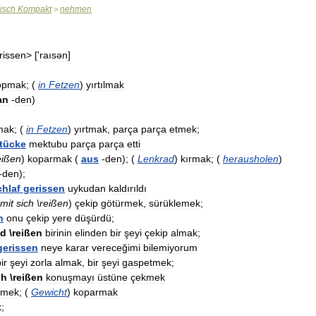
isch
Kompakt
nehmen
>
rissen
> ['
raısən
]
opmak
; (
in
Fetzen
)
yırtılmak
an
-
den
)
mak
; (
in
Fetzen
)
yırtmak
,
parça
parça
etmek
;
tücke
mektubu
parça
parça
etti
eißen
)
koparmak
(
aus
-
den
); (
Lenkrad
)
kırmak
; (
herausholen
)
-
den
);
chlaf
gerissen
uykudan
kaldırıldı
mit
sich
\
reißen
)
çekip
götürmek
,
sürüklemek
;
n
onu
çekip
yere
düşürdü
;
d
\
reißen
birinin
elinden
bir
şeyi
çekip
almak
;
gerissen
neye
karar
vereceğimi
bilemiyorum
ir
şeyi
zorla
almak
,
bir
şeyi
gaspetmek
;
ch
\
reißen
konuşmayı
üstüne
çekmek
rmek
; (
Gewicht
)
koparmak
k
;