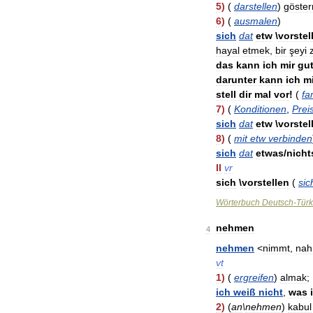
5
)
(
darstellen
)
göste
6
)
(
ausmalen
)
sich
dat
etw
\
vorstel
hayal
etmek
,
bir
şeyi
das
kann
ich
mir
gu
darunter
kann
ich
mi
stell
dir
mal
vor
!
(
fa
7
)
(
Konditionen
,
Prei
sich
dat
etw
\
vorstel
8
)
(
mit
etw
verbinden
sich
dat
etwas
/
nicht
II
vr
sich
\
vorstellen
(
sic
Wörterbuch
Deutsch
-
Türk
nehmen
4
nehmen
<
nimmt
,
na
vt
1
)
(
ergreifen
)
almak
;
ich
weiß
nicht
,
was
2
)
(
an
\
nehmen
)
kabul