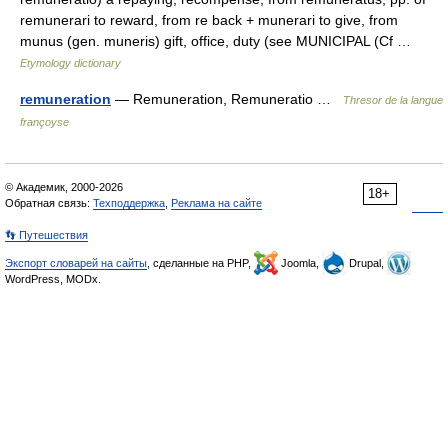
remunerari to reward, from re back + munerari to give, from
munus (gen. muneris) gift, office, duty (see MUNICIPAL (Cf …
Etymology dictionary
remuneration
— Remuneration, Remuneratio …
Thresor de la langue
françoyse
© Академик, 2000-2026
18+
Обратная связь:
Техподдержка
,
Реклама на сайте
👣 Путешествия
Экспорт словарей на сайты
, сделанные на PHP,
Joomla,
Drupal,
WordPress, MODx.