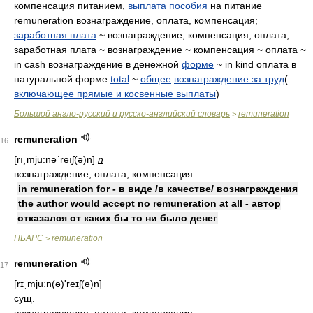
компенсация питанием,
выплата пособия
на питание
remuneration вознаграждение, оплата, компенсация;
заработная плата
~ вознаграждение, компенсация, оплата,
заработная плата ~ вознаграждение ~ компенсация ~ оплата ~
in cash вознаграждение в денежной
форме
~ in kind оплата в
натуральной форме
total
~
общее
вознаграждение за труд
(
включающее прямые и косвенные выплаты
)
Большой англо-русский и русско-английский словарь
remuneration
>
remuneration
16
[rı͵mju:nəʹreıʃ(ə)n]
n
вознаграждение; оплата, компенсация
in remuneration for - в виде /в качестве/ вознаграждения
the author would accept no remuneration at all - автор
отказался от каких бы то ни было денег
НБАРС
remuneration
>
remuneration
17
[rɪˌmjuːn(ə)'reɪʃ(ə)n]
сущ.