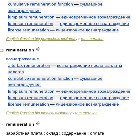
cumulative remuneration function
—
суммарное
вознаграждение
lump sum remuneration
—
единовременное вознаграждение
lumpsum remuneration
—
единовременное вознаграждение
license remuneration
—
лицензионное вознаграждение
English-Russian big polytechnic dictionary
remuneration
>
remuneration
13
вознаграждение
aftertax remuneration
—
вознаграждение после выплаты
налогов
cumulative remuneration function
—
суммарное
вознаграждение
lump sum remuneration
—
единовременное вознаграждение
lumpsum remuneration
—
единовременное вознаграждение
license remuneration
—
лицензионное вознаграждение
English-Russian big medical dictionary
remuneration
>
remuneration
14
заработная плата ; оклад ; содержание ; оплата ;