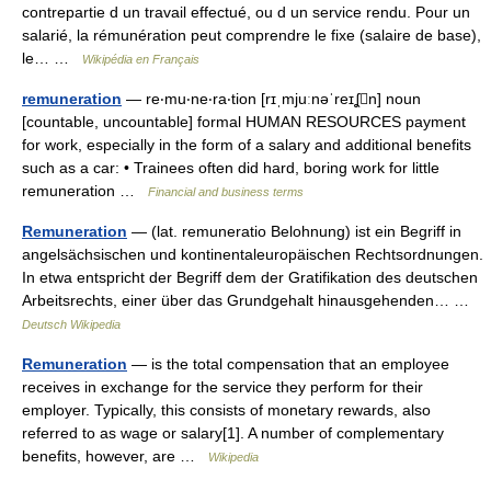
contrepartie d un travail effectué, ou d un service rendu. Pour un
salarié, la rémunération peut comprendre le fixe (salaire de base),
le… …
Wikipédia en Français
remuneration
— re‧mu‧ne‧ra‧tion [rɪˌmjuːnəˈreɪʆn] noun
[countable, uncountable] formal HUMAN RESOURCES payment
for work, especially in the form of a salary and additional benefits
such as a car: • Trainees often did hard, boring work for little
remuneration …
Financial and business terms
Remuneration
— (lat. remuneratio Belohnung) ist ein Begriff in
angelsächsischen und kontinentaleuropäischen Rechtsordnungen.
In etwa entspricht der Begriff dem der Gratifikation des deutschen
Arbeitsrechts, einer über das Grundgehalt hinausgehenden… …
Deutsch Wikipedia
Remuneration
— is the total compensation that an employee
receives in exchange for the service they perform for their
employer. Typically, this consists of monetary rewards, also
referred to as wage or salary[1]. A number of complementary
benefits, however, are …
Wikipedia