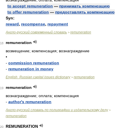
вознаграждение; оплата, компенсация
to accept remuneration
—
принимать компенсацию
to offer remuneration
—
предоставлять компенсацию
Syn:
reward
,
recompense
,
repayment
Англо-русский современный словарь
remuneration
>
remuneration
18
возмещение; компенсация; вознаграждение
•
-
commission remuneration
-
remuneration in money
English_Russian capital issues dictionary
remuneration
>
remuneration
19
вознаграждение; оплата; компенсация
-
author's remuneration
Англо-русский словарь по полиграфии и издательскому делу
>
remuneration
REMUNERATION
20