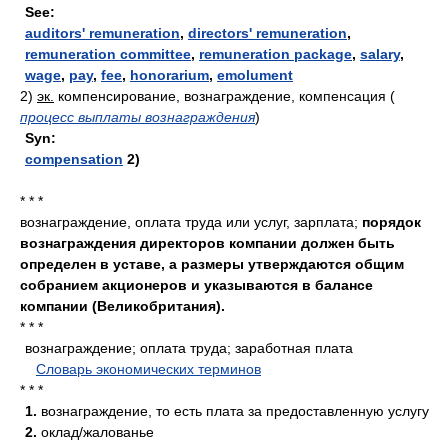
See:
auditors' remuneration
,
directors' remuneration
,
remuneration committee
,
remuneration package
,
salary
,
wage
,
pay
,
fee
,
honorarium
,
emolument
2)
эк.
компенсирование, вознаграждение, компенсация
(
процесс выплаты вознаграждения
)
Syn:
compensation
2)
* * *
вознаграждение, оплата труда или услуг, зарплата;
порядок
вознаграждения директоров компании должен быть
определен в уставе, а размеры утверждаются общим
собранием акционеров и указываются в балансе
компании (Великобритания).
* * *
вознаграждение; оплата труда; заработная плата
.
.
Словарь экономических терминов
.
* * *
1.
вознаграждение, то есть плата за предоставленную услугу
2.
оклад/жалованье