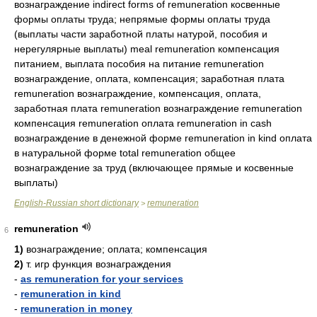
вознаграждение indirect forms of remuneration косвенные
формы оплаты труда; непрямые формы оплаты труда
(выплаты части заработной платы натурой, пособия и
нерегулярные выплаты) meal remuneration компенсация
питанием, выплата пособия на питание remuneration
вознаграждение, оплата, компенсация; заработная плата
remuneration вознаграждение, компенсация, оплата,
заработная плата remuneration вознаграждение remuneration
компенсация remuneration оплата remuneration in cash
вознаграждение в денежной форме remuneration in kind оплата
в натуральной форме total remuneration общее
вознаграждение за труд (включающее прямые и косвенные
выплаты)
English-Russian short dictionary
remuneration
>
remuneration
6
1)
вознаграждение; оплата; компенсация
2)
т. игр функция вознаграждения
-
as remuneration for your services
-
remuneration in kind
-
remuneration in money