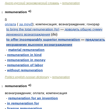
Англо-русский экономический словарь
remuneration
>
remuneration
8
n
оплата
(
за труд
)
; компенсация; вознаграждение; гонорар
to bring the total remuneration (to)
—
доводить общую сумму
денежного вознаграждения
(
до
)
to offer incomparably superior remuneration
—
предлагать
несравнимо высокое вознаграждение
-
material remuneration
-
remuneration in kind
-
remuneration in money
-
remuneration of labor
-
without remuneration
Politics english-russian dictionary
remuneration
>
remuneration
9
вознаграждение; оплата; компенсация
-
remuneration for an invention
-
in remuneration for
-
license remuneration