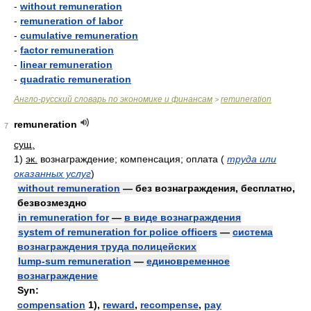
-
without remuneration
-
remuneration of labor
-
cumulative remuneration
-
factor remuneration
-
linear remuneration
-
quadratic remuneration
Англо-русский словарь по экономике и финансам
remuneration
>
remuneration
7
сущ.
1)
эк.
вознаграждение; компенсация; оплата
(
труда или
оказанных услуг
)
without remuneration
— без вознаграждения, бесплатно,
безвозмездно
in remuneration for
—
в виде вознаграждения
system of remuneration for police officers
—
система
вознаграждения труда полицейских
lump-sum remuneration
—
единовременное
вознаграждение
Syn:
compensation
1),
reward
,
recompense
,
pay