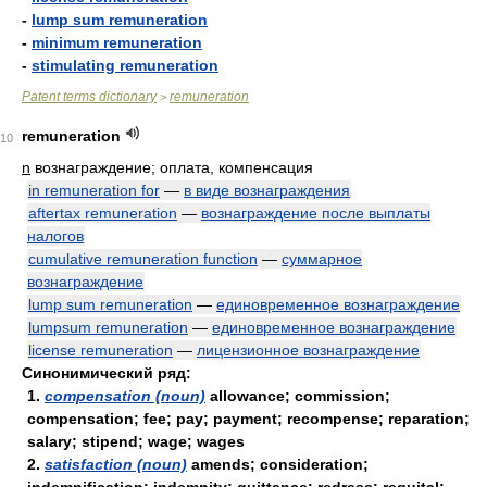
-
lump sum remuneration
-
minimum remuneration
-
stimulating remuneration
Patent terms dictionary
remuneration
>
remuneration
10
n
вознаграждение; оплата, компенсация
in remuneration for
—
в виде вознаграждения
aftertax remuneration
—
вознаграждение после выплаты
налогов
cumulative remuneration function
—
суммарное
вознаграждение
lump sum remuneration
—
единовременное вознаграждение
lumpsum remuneration
—
единовременное вознаграждение
license remuneration
—
лицензионное вознаграждение
Синонимический ряд:
1.
compensation (noun)
allowance; commission;
compensation; fee; pay; payment; recompense; reparation;
salary; stipend; wage; wages
2.
satisfaction (noun)
amends; consideration;