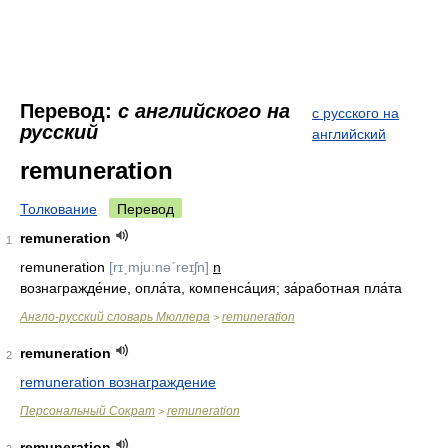
Перевод:
с английского на
с русского на
русский
английский
remuneration
Толкование
Перевод
remuneration
1
remuneration
[rɪˏmju:nəˊreɪʃn]
n
вознагражде́ние, опла́та, компенса́ция; за́работная пла́та
Англо-русский словарь Мюллера
remuneration
>
remuneration
2
remuneration вознаграждение
Персональный Сократ
remuneration
>
remuneration