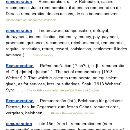
remuneration
— Remuneration. s. f. v. Retribution, salaire,
recompense. Juste remuneration. il attend sa remuneration de
Dieu. la remuneration de ses actions, de ses bonnes oeuvres …
Dictionnaire de l'Académie française
remuneration
— I noun award, compensation, defrayal,
defrayment, indemnification, indemnity, money, pay, payment,
praemium, quittance, recompense, reimbursement, remuneratio,
requital, restitution, return, reward, satisfaction, settlement II index
advance ( …
Law dictionary
Remuneration
— Re*mu ner*a tion ( ? sh?n), n. [L. remuneratio:
cf. F. r[ e]mun[ e]ration.] 1. The act of remunerating. [1913
Webster] 2. That which is given to remunerate; an equivalent
given, as for services, loss, or sufferings. Shak. [1913 Webster]
Syn:… …
The Collaborative International Dictionary of English
Remuneration
— Remuneratiōn (lat.), Belohnung für geleistete
Dienste, bes. im Gegensatz zum festen Gehalt; remunerieren,
vergelten, belohnen …
Kleines Konversations-Lexikon
remuneration
— late 15c., from L. remunerationem (nom.
remuneratio) a repaying, recompense, from remuneratus, pp. of