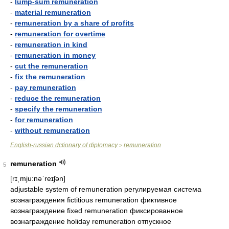
-
lump-sum remuneration
-
material remuneration
-
remuneration by a share of profits
-
remuneration for overtime
-
remuneration in kind
-
remuneration in money
-
cut the remuneration
-
fix the remuneration
-
pay remuneration
-
reduce the remuneration
-
specify the remuneration
-
for remuneration
-
without remuneration
English-russian dctionary of diplomacy
remuneration
>
remuneration
5
[rɪˌmju:nəˈreɪʃən]
adjustable system of remuneration регулируемая система
вознаграждения fictitious remuneration фиктивное
вознаграждение fixed remuneration фиксированное
вознаграждение holiday remuneration отпускное