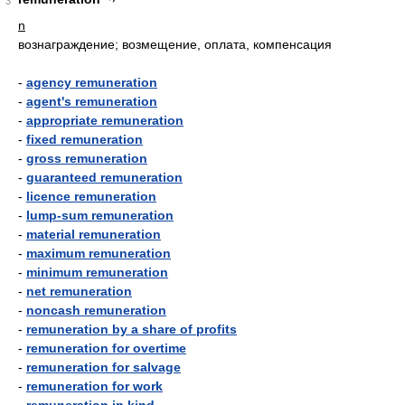
3
n
вознаграждение; возмещение, оплата, компенсация
-
agency remuneration
-
agent's remuneration
-
appropriate remuneration
-
fixed remuneration
-
gross remuneration
-
guaranteed remuneration
-
licence remuneration
-
lump-sum remuneration
-
material remuneration
-
maximum remuneration
-
minimum remuneration
-
net remuneration
-
noncash remuneration
-
remuneration by a share of profits
-
remuneration for overtime
-
remuneration for salvage
-
remuneration for work