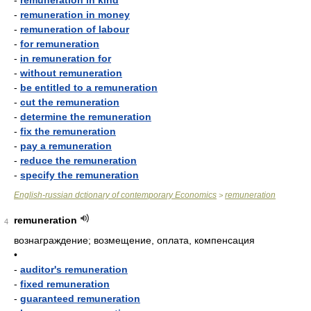
-
remuneration in kind
-
remuneration in money
-
remuneration of labour
-
for remuneration
-
in remuneration for
-
without remuneration
-
be entitled to a remuneration
-
cut the remuneration
-
determine the remuneration
-
fix the remuneration
-
pay a remuneration
-
reduce the remuneration
-
specify the remuneration
English-russian dctionary of contemporary Economics
remuneration
>
remuneration
4
вознаграждение; возмещение, оплата, компенсация
•
-
auditor's remuneration
-
fixed remuneration
-
guaranteed remuneration