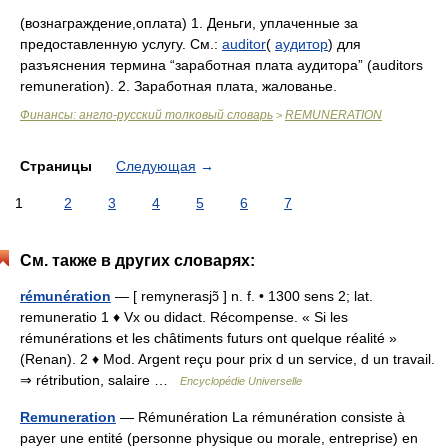
(вознаграждение,оплата) 1. Деньги, уплаченные за
предоставленную услугу. См.:
auditor
(
аудитор
) для
разъяснения термина “заработная плата аудитора” (auditors
remuneration). 2. Заработная плата, жалованье.
Финансы: англо-русский толковый словарь
REMUNERATION
>
Страницы
Следующая
→
1
2
3
4
5
6
7
См. также в других словарях:
rémunération
— [ remynerasjɔ̃ ] n. f. • 1300 sens 2; lat.
remuneratio 1 ♦ Vx ou didact. Récompense. « Si les
rémunérations et les châtiments futurs ont quelque réalité »
(Renan). 2 ♦ Mod. Argent reçu pour prix d un service, d un travail.
⇒ rétribution, salaire …
Encyclopédie Universelle
Remuneration
— Rémunération La rémunération consiste à
payer une entité (personne physique ou morale, entreprise) en