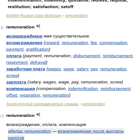
indemnification; indemnity; quittance; redress; requital;
restitution; satisfaction; setoff
English-Russian base dictionary
remuneration
>
remuneration
11
вознаграждение
имя существительное:
вознаграждение
(
reward
,
remuneration
,
fee
,
compensation
,
payment
,
gratification
)
оплата
(payment, remuneration,
disbursement
,
reimbursement
,
repayment
,
defrayal
)
заработная плата
(
wages
,
wage
,
salary
,
pay
,
remuneration
,
screw
)
зарплата
(salary, wages, wage, pay, remuneration, screw)
компенсация
(compensation,
indemnification
,
reimbursement
,
offset
,
reparation
,
remuneration
)
Англо-русский синонимический словарь
remuneration
>
remuneration
12
вознаграждение; оплата; компенсация
aftertax remuneration
—
вознаграждение после выплаты
налогов