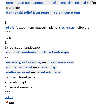
personnage qui manque de relief
—
one-dimensional
ou
flat
character
donner du relief à un texte
—
to enliven a text
2.
reliefs
(
dated
)
nom
masculin
pluriel
(
de repas
) leftovers
* * *
ʀəljɛf
1.
nm
1)
[paysage]
landscape
un relief accidenté
—
a hilly landscape
2)
en relief
(photographie)
—
three-dimensional
un plan en relief
—
a relief map
mettre en relief
—
to put into relief
3)
[pneu]
tread pattern
2.
reliefs
nmpl
(= restes)
remains
* * *
relief
A
nm