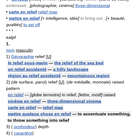
embossed ;
[photographie, cinéma]
three-dimensional
•
carte en relief
relief map
•
mettre en relief
[+ intelligence, idée]
to bring out ;
[+ beauté,
qualités]
to set off
* * *
ʀəljɛf
1.
nom
masculin
1)
Géographie
relief [
U
]
le relief sous-marin
—
the relief of the sea bed
un relief accidenté
—
a hilly landscape
région au relief accidenté
—
mountainous region
2)
(
de surface, paroi
) relief [
U
]; (
de médaille, monnaie
) raised
pattern
en relief
—
[globe terrestre]
in relief;
[lettre, motif]
raised
cinéma en relief
—
three-dimensional cinema
carte en relief
—
relief map
mettre quelque chose en relief
— to accentuate something,
to throw something into relief
3)
(
profondeur
) depth
4)
(
caractère
)