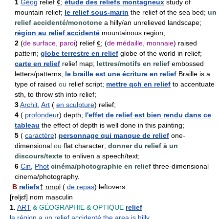
1
Géog
relief
¢
;
étude des reliefs montagneux
study of
mountain relief;
le relief sous-marin
the relief of the sea bed;
un
relief accidenté/monotone
a hilly/an unrelieved landscape;
région au relief accidenté
mountainous region;
2
(
de surface, paroi
) relief
¢
; (
de médaille, monnaie
) raised
pattern;
globe terrestre en relief
globe of the world in relief;
carte en relief
relief map;
lettres/motifs en relief
embossed
letters/patterns;
le braille est une écriture en relief
Braille is a
type of raised
ou
relief script;
mettre qch en relief
to accentuate
sth, to throw sth into relief;
3
Archit
,
Art
(
en sculpture
) relief;
4
(
profondeur
) depth;
l'effet de relief est bien rendu dans ce
tableau
the effect of depth is well done in this painting;
5
(
caractère
)
personnage qui manque de relief
one-
dimensional
ou
flat character;
donner du relief à un
discours/texte
to enliven a speech/text;
6
Cin
,
Phot
cinéma/photographie en relief
three-dimensional
cinema/photography.
B
reliefs
†
nmpl
(
de repas
) leftovers.
[rəljɛf] nom masculin
1.
ART
& GÉOGRAPHIE
& OPTIQUE
relief
la région a un relief accidenté
the area is hilly