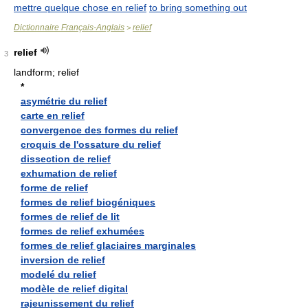
mettre quelque chose en relief
to bring something out
Dictionnaire Français-Anglais
relief
>
relief
3
landform; relief
*
asymétrie du relief
carte en relief
convergence des formes du relief
croquis de l'ossature du relief
dissection de relief
exhumation de relief
forme de relief
formes de relief biogéniques
formes de relief de lit
formes de relief exhumées
formes de relief glaciaires marginales
inversion de relief
modelé du relief
modèle de relief digital
rajeunissement du relief