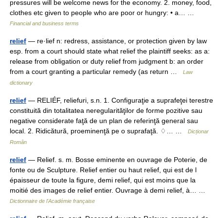
pressures will be welcome news for the economy. 2. money, food,
clothes etc given to people who are poor or hungry: • a… …
Financial and business terms
relief
— re·lief n: redress, assistance, or protection given by law
esp. from a court should state what relief the plaintiff seeks: as a:
release from obligation or duty relief from judgment b: an order
from a court granting a particular remedy (as return …
Law
dictionary
relief
— RELIÉF, reliefuri, s.n. 1. Configuraţie a suprafeţei terestre
constituită din totalitatea neregularităţilor de forme pozitive sau
negative considerate faţă de un plan de referinţă general sau
local. 2. Ridicătură, proeminenţă pe o suprafaţă. ♢… …
Dicționar
Român
relief
— Relief. s. m. Bosse eminente en ouvrage de Poterie, de
fonte ou de Sculpture. Relief entier ou haut relief, qui est de l
épaisseur de toute la figure, demi relief, qui est moins que la
moitié des images de relief entier. Ouvrage à demi relief, à… …
Dictionnaire de l'Académie française