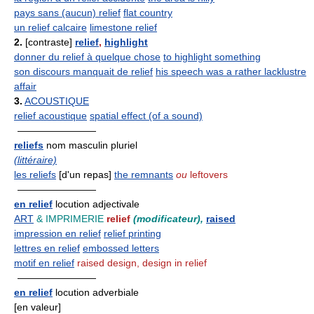
pays sans (aucun) relief
flat country
un relief calcaire
limestone relief
2.
[contraste]
relief
,
highlight
donner du relief à quelque chose
to highlight something
son discours manquait de relief
his speech was a rather lacklustre
affair
3.
ACOUSTIQUE
relief acoustique
spatial effect (of a sound)
————————
reliefs
nom masculin pluriel
(littéraire)
les reliefs
[d'un repas]
the remnants
ou
leftovers
————————
en relief
locution adjectivale
ART
& IMPRIMERIE
relief
(modificateur),
raised
impression en relief
relief printing
lettres en relief
embossed letters
motif en relief
raised design, design in relief
————————
en relief
locution adverbiale
[en valeur]