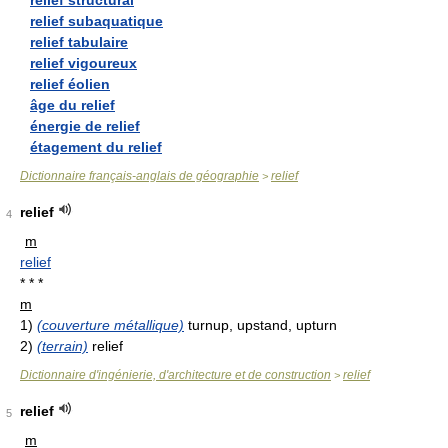
relief structural
relief subaquatique
relief tabulaire
relief vigoureux
relief éolien
âge du relief
énergie de relief
étagement du relief
Dictionnaire français-anglais de géographie
relief
>
relief
4
m
relief
* * *
m
1)
(couverture métallique)
turnup, upstand, upturn
2)
(terrain)
relief
Dictionnaire d'ingénierie, d'architecture et de construction
relief
>
relief
5
m