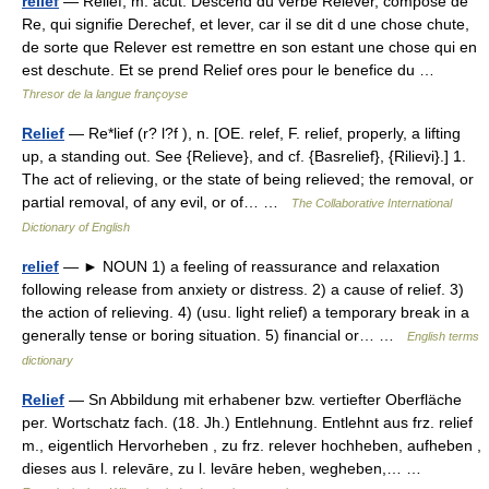
relief
— Relief, m. acut. Descend du verbe Relever, composé de
Re, qui signifie Derechef, et lever, car il se dit d une chose chute,
de sorte que Relever est remettre en son estant une chose qui en
est deschute. Et se prend Relief ores pour le benefice du …
Thresor de la langue françoyse
Relief
— Re*lief (r? l?f ), n. [OE. relef, F. relief, properly, a lifting
up, a standing out. See {Relieve}, and cf. {Basrelief}, {Rilievi}.] 1.
The act of relieving, or the state of being relieved; the removal, or
partial removal, of any evil, or of… …
The Collaborative International
Dictionary of English
relief
— ► NOUN 1) a feeling of reassurance and relaxation
following release from anxiety or distress. 2) a cause of relief. 3)
the action of relieving. 4) (usu. light relief) a temporary break in a
generally tense or boring situation. 5) financial or… …
English terms
dictionary
Relief
— Sn Abbildung mit erhabener bzw. vertiefter Oberfläche
per. Wortschatz fach. (18. Jh.) Entlehnung. Entlehnt aus frz. relief
m., eigentlich Hervorheben , zu frz. relever hochheben, aufheben ,
dieses aus l. relevāre, zu l. levāre heben, wegheben,… …