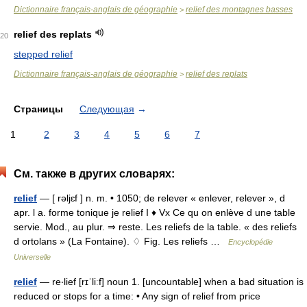
Dictionnaire français-anglais de géographie
relief des montagnes basses
>
relief des replats
20
stepped relief
Dictionnaire français-anglais de géographie
relief des replats
>
Страницы
Следующая
→
1
2
3
4
5
6
7
См. также в других словарях:
relief
— [ rəljɛf ] n. m. • 1050; de relever « enlever, relever », d
apr. l a. forme tonique je relief I ♦ Vx Ce qu on enlève d une table
servie. Mod., au plur. ⇒ reste. Les reliefs de la table. « des reliefs
d ortolans » (La Fontaine). ♢ Fig. Les reliefs …
Encyclopédie
Universelle
relief
— re‧lief [rɪˈliːf] noun 1. [uncountable] when a bad situation is
reduced or stops for a time: • Any sign of relief from price