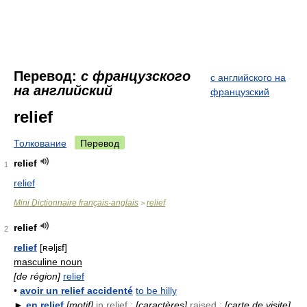
Перевод:
с французского
с английского на
на английский
французский
relief
Толкование
Перевод
relief
1
relief
Mini Dictionnaire français-anglais
relief
>
relief
2
relief
[ʀəljεf]
masculine noun
[de région]
relief
•
avoir un relief accidenté
to be hilly
►
en relief
[motif]
in relief ;
[caractères]
raised ;
[carte de visite]