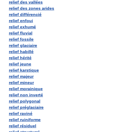
relief des vallées
relief des zones arides
relief différencié
relief enfoui
relief exhumé
relief fluvial
relief fossile
relief glaciaire
relief habillé
relief hérité
relief jeune
relief karstique
relief majeur
relief mineur
relief morainique
relief non inverté
relief polygonal
relief préglaciaire
relief raviné
relief ruiniforme
relief résiduel