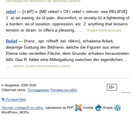
Etymologisches Wörterbuch der deutschen sprache
relief
— [ri lēf′] n. [ME releef < OFr relief < relever: see RELIEVE]
1. a) an easing, as of pain, discomfort, or anxiety b) a lightening of
a burden, as of taxation, oppression, etc. 2. anything that lessens
tension or strain, or offers a pleasing… …
English World dictionary
Relief
— (franz., spr. rölheff, ital. riliēvo), erhabene Arbeit,
diejenige Gattung der Bildnerei, welche die Figuren aus einer
Ebene oder vertieften Fläche, dem Grunde, erhaben heraustreten
läßt. Das R. bildet eine Mittelgattung zwischen der eigentlichen…
…
Meyers Großes Konversations-Lexikon
© Академик, 2000-2026
18+
Обратная связь:
Техподдержка
,
Реклама на сайте
👣 Путешествия
Экспорт словарей на сайты
, сделанные на PHP,
Joomla,
Drupal,
WordPress, MODx.