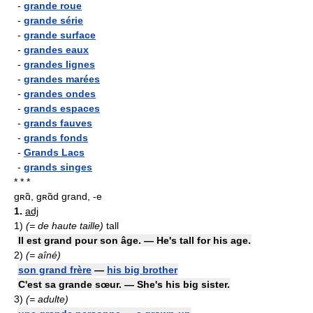
-
grande roue
-
grande série
-
grande surface
-
grandes eaux
-
grandes lignes
-
grandes marées
-
grandes ondes
-
grands espaces
-
grands fauves
-
grands fonds
-
Grands Lacs
-
grands singes
* * *
ɡʀɑ̃, ɡʀɑ̃d grand, -e
1.
adj
1)
(= de haute taille)
tall
Il est grand pour son âge. — He's tall for his age.
2)
(= aîné)
son grand frère
—
his big brother
C'est sa grande sœur. — She's his big sister.
3)
(= adulte)