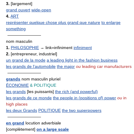
3.
[largement]
grand ouvert
wide-open
4.
ART
représenter quelque chose plus grand que nature
to enlarge
something
————————
nom masculin
1.
PHILOSOPHIE
→ link=infiniment
infiniment
2.
[entrepreneur, industriel]
un grand de la mode
a leading light in the fashion business
les grands de l'automobile
the major
ou
leading car manufacturers
————————
grands
nom masculin pluriel
ÉCONOMIE
& POLITIQUE
les grands
[les puissants]
the rich (and powerful)
les grands de ce monde
the people in (positions of) power
ou
in
high places
les deux Grands
POLITIQUE
the two superpowers
————————
en grand
locution adverbiale
[complètement]
on a large scale