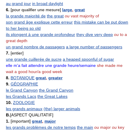
au grand jour
in broad daylight
6.
[pour qualifier une mesure]
large
,
great
la grande majorité de
the great
ou
vast majority of
son grand âge explique cette erreur
this mistake can be put down
to her being so old
ils plongent à une grande profondeur
they dive very deep
ou
to a
great depth
un grand nombre de passagers
a large number of passengers
7.
[entier]
une grande cuillerée de sucre
a heaped spoonful of sugar
elle m'a fait attendre une grande heure/semaine
she made me
wait a good hour/a good week
8.
BOTANIQUE
great
,
greater
9.
GÉOGRAPHIE
le Grand Canyon
the Grand Canyon
les Grands Lacs
the Great Lakes
10.
ZOOLOGIE
les grands animaux
(the) larger animals
B.
[ASPECT QUALITATIF]
1.
[important]
great
,
major
les grands problèmes de notre temps
the main
ou
major
ou
key