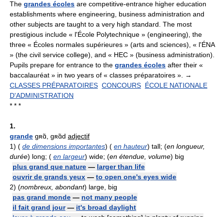
The
grandes écoles
are competitive-entrance higher education
establishments where engineering, business administration and
other subjects are taught to a very high standard. The most
prestigious include « l'École Polytechnique » (engineering), the
three « Écoles normales supérieures » (arts and sciences), « l'ÉNA
» (the civil service college), and « HEC » (business administration).
Pupils prepare for entrance to the
grandes écoles
after their «
baccalauréat » in two years of « classes préparatoires ». →
CLASSES PRÉPARATOIRES
CONCOURS
ÉCOLE NATIONALE
D'ADMINISTRATION
* * *
1.
grande
gʀɑ̃, gʀɑ̃d
adjectif
1)
(
de dimensions importantes
) (
en hauteur
) tall; (
en longueur,
durée
) long; (
en largeur
) wide; (
en étendue, volume
) big
plus grand que nature
—
larger than life
ouvrir de grands yeux
—
to open one's eyes wide
2)
(
nombreux, abondant
) large, big
pas grand monde
—
not many people
il fait grand jour
—
it's broad daylight