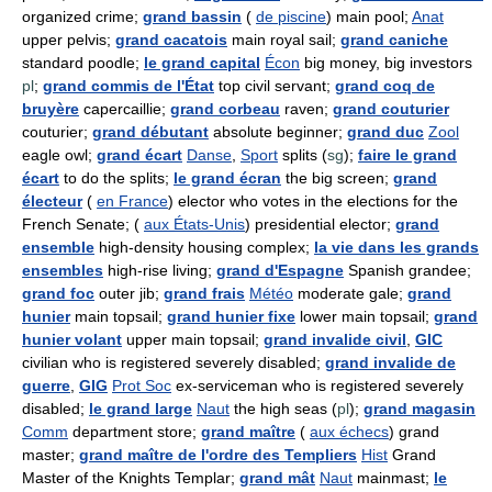
organized crime;
grand bassin
(
de piscine
) main pool;
Anat
upper pelvis;
grand cacatois
main royal sail;
grand caniche
standard poodle;
le grand capital
Écon
big money, big investors
pl
;
grand commis de l'État
top civil servant;
grand coq de
bruyère
capercaillie;
grand corbeau
raven;
grand couturier
couturier;
grand débutant
absolute beginner;
grand duc
Zool
eagle owl;
grand écart
Danse
,
Sport
splits (
sg
);
faire le grand
écart
to do the splits;
le grand écran
the big screen;
grand
électeur
(
en France
) elector who votes in the elections for the
French Senate; (
aux États-Unis
) presidential elector;
grand
ensemble
high-density housing complex;
la vie dans les grands
ensembles
high-rise living;
grand d'Espagne
Spanish grandee;
grand foc
outer jib;
grand frais
Météo
moderate gale;
grand
hunier
main topsail;
grand hunier fixe
lower main topsail;
grand
hunier volant
upper main topsail;
grand invalide civil
,
GIC
civilian who is registered severely disabled;
grand invalide de
guerre
,
GIG
Prot Soc
ex-serviceman who is registered severely
disabled;
le grand large
Naut
the high seas (
pl
);
grand magasin
Comm
department store;
grand maître
(
aux échecs
) grand
master;
grand maître de l'ordre des Templiers
Hist
Grand
Master of the Knights Templar;
grand mât
Naut
mainmast;
le