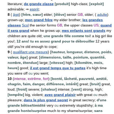
literature;
de grande classe
[produit]
high-class;
[exploit]
admirable; ⇒
esprit
;
8
(
âgé
)
[frère, sœur]
elder;
[élève]
senior
GB
, older; (
adulte
)
grown-up;
mon grand frère
my elder brother;
les grandes
classes
Scol
the senior forms
GB
, the upper classes
US
;
quand
il sera grand
when he grows up;
mes enfants sont grands
my
children are quite old;
une grande fille comme toi!
a big girl like
you!;
12 ans! tu es assez grand pour te débrouiller
12 years
old! you're old enough to cope;
9
(
qualifiant une mesure
)
[hauteur, longueur, distance, poids,
valeur, âge]
great;
[dimensions, taille, pointure, quantité,
nombre, étendue]
large;
[vitesse]
high;
[kilomètre, mois,
heure]
good;
il est grand temps que tu partes
it's high time
you were off
ou
you went;
10
(
intense, extrême, fort
)
[bonté, lâcheté, pauvreté, amitié,
chagrin, faim, danger, différence, intérêt]
great;
[bruit]
great,
loud;
[froid]
severe;
[chaleur]
intense;
[vent]
strong, high;
[tempête]
big, violent;
avec grand plaisir
with great
ou
much
pleasure;
dans le plus grand secret
in great secrecy;
d'une
grande bêtise/timidité
very
ou
extremely stupid/shy;
à ma
grande honte/surprise
much to my shame/surprise;
sans