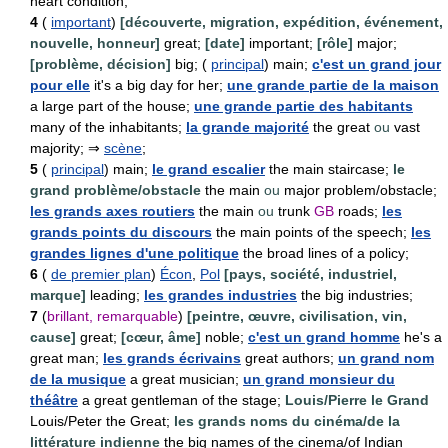
heart condition;
4
(
important
)
[découverte, migration, expédition, événement,
nouvelle, honneur]
great;
[date]
important;
[rôle]
major;
[problème, décision]
big; (
principal
) main;
c'est un grand jour
pour elle
it's a big day for her;
une grande partie de la maison
a large part of the house;
une grande partie des habitants
many of the inhabitants;
la grande majorité
the great
ou
vast
majority; ⇒
scène
;
5
(
principal
) main;
le grand escalier
the main staircase;
le
grand problème/obstacle
the main
ou
major problem/obstacle;
les grands axes routiers
the main
ou
trunk
GB
roads;
les
grands points du discours
the main points of the speech;
les
grandes lignes d'une politique
the broad lines of a policy;
6
(
de premier plan
)
Écon
,
Pol
[pays, société, industriel,
marque]
leading;
les grandes industries
the big industries;
7
(
brillant, remarquable
)
[peintre, œuvre, civilisation, vin,
cause]
great;
[cœur, âme]
noble;
c'est un grand homme
he's a
great man;
les grands écrivains
great authors;
un grand nom
de la musique
a great musician;
un grand monsieur du
théâtre
a great gentleman of the stage;
Louis/Pierre le Grand
Louis/Peter the Great;
les grands noms du cinéma/de la
littérature indienne
the big names of the cinema/of Indian