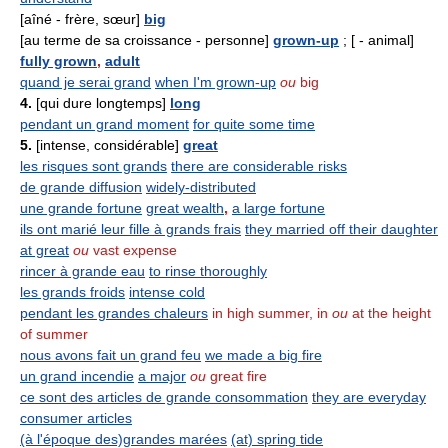
[aîné - frère, sœur]
big
[au terme de sa croissance - personne]
grown-up
; [ - animal]
fully grown
,
adult
quand je serai grand
when I'm grown-up
ou
big
4.
[qui dure longtemps]
long
pendant un grand moment
for quite some time
5.
[intense, considérable]
great
les risques sont grands
there are considerable risks
de grande diffusion
widely-distributed
une grande fortune
great wealth
,
a large fortune
ils ont marié leur fille à grands frais
they married off their daughter
at great
ou
vast expense
rincer à grande eau
to rinse thoroughly
les grands froids
intense cold
pendant les grandes chaleurs
in high summer, in
ou
at the height
of summer
nous avons fait un grand feu
we made a big fire
un grand incendie
a major
ou
great fire
ce sont des articles de grande consommation
they are everyday
consumer articles
(à l'époque des)grandes marées
(at) spring tide