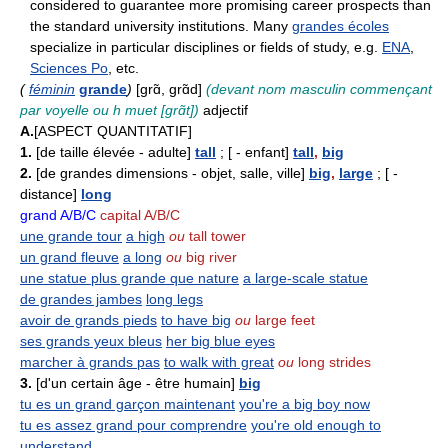
considered to guarantee more promising career prospects than
the standard university institutions. Many
grandes écoles
specialize in particular disciplines or fields of study, e.g.
ENA
,
Sciences Po
, etc.
(
féminin
grande
)
[grɑ̃, grɑ̃d]
(devant nom masculin commençant
par voyelle ou h muet [grɑ̃t])
adjectif
A.
[ASPECT QUANTITATIF]
1.
[de taille élevée - adulte]
tall
; [ - enfant]
tall
,
big
2.
[de grandes dimensions - objet, salle, ville]
big
,
large
; [ -
distance]
long
grand A/B/C
capital A/B/C
une grande tour
a high
ou
tall tower
un grand fleuve
a long
ou
big river
une statue plus grande que nature
a large-scale statue
de grandes jambes
long legs
avoir de grands pieds
to have big
ou
large feet
ses grands yeux bleus
her big blue eyes
marcher à grands pas
to walk with great
ou
long strides
3.
[d'un certain âge - être humain]
big
tu es un grand garçon maintenant
you're a big boy now
tu es assez grand pour comprendre
you're old enough to
understand