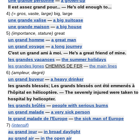
une grande personne
—
a grown-up
Il est assez grand pour... — He's old enough to...
4)
(= gros, vaste, large)
big, large
une grande valise
—
a big suitcase
une grande maison
—
a big house
5)
(importance, stature)
great
un grand homme
—
a great man
un grand voyage
—
a long journey
C'est un grand ami à moi. — He's a great friend of mine.
les grandes vacances
—
the summer holidays
les grandes lignes
CHEMINS DE FER
—
the main lines
6)
(ampleur, degré)
un grand buveur
—
a heavy drinker
les grands blessés; Les grands blessés ont été emmenés à
l'hôpital en hélicoptère. — The severely injured were taken to
hospital by helicopter.
les grands brûlés
—
people with serious burns
un grand malade
—
a very sick person
le grand malade de l'Europe
—
the sick man of Europe
7)
(intensif)
au grand jour
—
in broad daylight
au grand air
—
in the open air