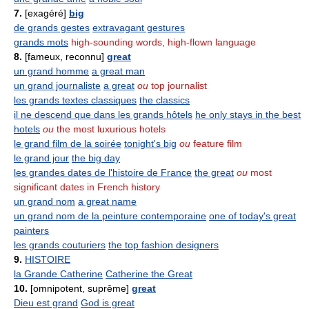
7.
[exagéré]
big
de grands gestes
extravagant gestures
grands mots
high-sounding words, high-flown language
8.
[fameux, reconnu]
great
un grand homme
a great man
un grand journaliste
a great
ou
top journalist
les grands textes classiques
the classics
il ne descend que dans les grands hôtels
he only stays in the best
hotels
ou
the most luxurious hotels
le grand film de la soirée
tonight's big
ou
feature film
le grand jour
the big day
les grandes dates de l'histoire de France
the great
ou
most
significant dates in French history
un grand nom
a great name
un grand nom de la peinture contemporaine
one of today's great
painters
les grands couturiers
the top fashion designers
9.
HISTOIRE
la Grande Catherine
Catherine the Great
10.
[omnipotent, suprême]
great
Dieu est grand
God is great