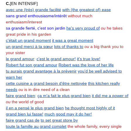
C.
[EN INTENSIF]
avec une (très) grande facilité
with (the greatest of) ease
sans grand enthousiasme/intérêt
without much
enthusiasm/interest
sa grande fierté, c'est son jardin
he's very proud of
ou
he takes
great pride in his garden
c'était un grand moment
it was a great moment
un grand merci à ta sœur
lots of thanks to
ou
a big thank you to
your sister
le grand amour
:
c'est le grand amour!
it's true love!
Robert fut son grand amour
Robert was the love of her life
tu aurais grand avantage à la prévenir
you'd be well advised to
warn her
cette cuisine a grand besoin d'être nettoyée
this kitchen really
needs
ou
is in dire need of a clean
faire grand bien
:
ça m'a fait le plus grand bien
it did me a power of
ou
the world of good
il en a pensé le plus grand bien
he thought most highly of it
grand bien lui fasse!
much good may it do her!
faire grand cas de
to set great store by
toute la famille au grand complet
the whole family, every single