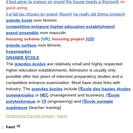
il faut aérer la maison en grand
the house needs a thorough
ou
good airing
il a fait les choses en grand
(figuré)
he really did things properly
grande école
nom féminin
competitive-entrance higher education establishment
grand ensemble
nom masculin
housing scheme
(UK),
housing project
(US)
grande surface
nom féminin
hypermarket
GRANDE ÉCOLE
The
grandes écoles
are relatively small and highly respected
higher education establishments. Admission is usually only
possible after two years of intensive preparatory studies and a
competitive entrance examination. Most have close links with
industry. The
grandes écoles
include
l'École des hautes études
commerciales
or
HEC
(management and business),
l'École
polytechnique
or
l'X
(engineering) and
l'École normale
supérieure
(teacher training).
Dictionnaire Français-Anglais
grand
>
haut
2