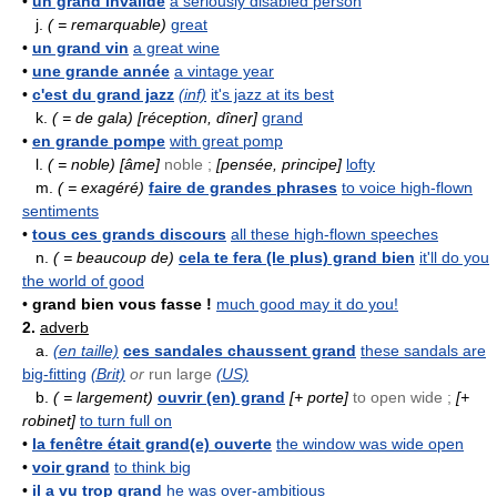
•
un grand invalide
a seriously disabled person
j.
( = remarquable)
great
•
un grand vin
a great wine
•
une grande année
a vintage year
•
c'est du grand jazz
(inf)
it's jazz at its best
k.
( = de gala)
[réception, dîner]
grand
•
en grande pompe
with great pomp
l.
( = noble)
[âme]
noble ;
[pensée, principe]
lofty
m.
( = exagéré)
faire de grandes phrases
to voice high-flown
sentiments
•
tous ces grands discours
all these high-flown speeches
n.
( = beaucoup de)
cela te fera (le plus) grand bien
it'll do you
the world of good
•
grand bien vous fasse !
much good may it do you!
2.
adverb
a.
(en taille)
ces sandales chaussent grand
these sandals are
big-fitting
(Brit)
or
run large
(US)
b.
( = largement)
ouvrir (en) grand
[+ porte]
to open wide ;
[+
robinet]
to turn full on
•
la fenêtre était grand(e) ouverte
the window was wide open
•
voir grand
to think big
•
il a vu trop grand
he was over-ambitious