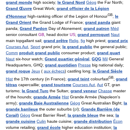
grand monde
high society;
le Grand Nord
Géog
the Far North;
Grand Œuvre
Great Work;
grand officier de la Légion
GB
d'Honneur
high-ranking officer of the Legion of Honour
;
le
Grand Orient
the Grand Lodge of France;
grand panda
giant
panda;
Grand Pardon
Day of Atonement;
grand patron
Méd
senior consultant
GB
, head doctor
US
;
grand perroquet
Naut
main topgallant sail;
grand prêtre
Relig
,
fig
high priest;
grand prix
Courses Aut
,
Sport
grand prix;
le grand public
the general public;
Comm
produit grand public
consumer product;
grand quart
Naut
six-hour watch;
Grand quartier général
,
GQG
Mil
General
Headquarters, GHQ;
grand quotidien
Presse
big national daily;
grand roque
Jeux
(
aux échecs
) castling long;
le Grand Siècle
GB
Hist
the 17th century (in France);
grand teint
colourfast
;
grand
tétras
capercaillie;
grand tourisme
Courses Aut
,
Aut
GT, gran
turismo;
le Grand Turc
the Sultan;
grand veneur
Chasse
master
of the hounds;
grande Armée
Hist
Grande Armée (Napoleon's
army);
grande Baie Australienne
Géog
Great Australian Bight;
la
grande banlieue
the outer suburbs (
pl
);
Grande Barrière (de
Corail)
Géog
Great Barrier Reef;
la grande bleue
the sea;
la
grande cuisine
Culin
haute cuisine;
grande distribution
Écon
volume retailing;
grand école
higher education institution;
la