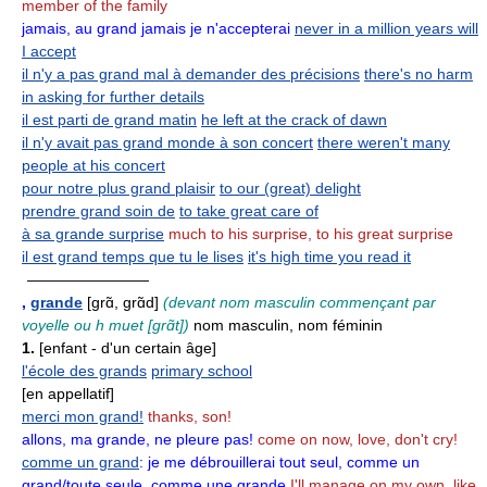
member of the family
jamais, au grand jamais je n'accepterai
never in a million years will
I accept
il n'y a pas grand mal à demander des précisions
there's no harm
in asking for further details
il est parti de grand matin
he left at the crack of dawn
il n'y avait pas grand monde à son concert
there weren't many
people at his concert
pour notre plus grand plaisir
to our (great) delight
prendre grand soin de
to take great care of
à sa grande surprise
much to his surprise, to his great surprise
il est grand temps que tu le lises
it's high time you read it
————————
,
grande
[grɑ̃, grɑ̃d]
(devant nom masculin commençant par
voyelle ou h muet [grɑ̃t])
nom masculin, nom féminin
1.
[enfant - d'un certain âge]
l'école des grands
primary school
[en appellatif]
merci mon grand!
thanks, son!
allons, ma grande, ne pleure pas!
come on now, love, don't cry!
comme un grand
:
je me débrouillerai tout seul, comme un
grand/toute seule, comme une grande
I'll manage on my own, like