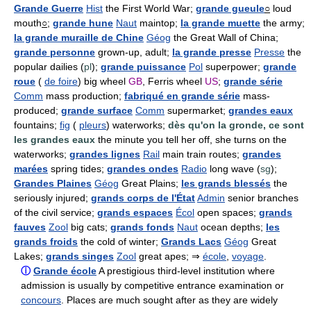
Grande Guerre
Hist
the First World War;
grande gueule
○
loud
mouth
○
;
grande hune
Naut
maintop;
la grande muette
the army;
la grande muraille de Chine
Géog
the Great Wall of China;
grande personne
grown-up, adult;
la grande presse
Presse
the
popular dailies (
pl
);
grande puissance
Pol
superpower;
grande
roue
(
de foire
) big wheel
GB
, Ferris wheel
US
;
grande série
Comm
mass production;
fabriqué en grande série
mass-
produced;
grande surface
Comm
supermarket;
grandes eaux
fountains;
fig
(
pleurs
) waterworks;
dès qu'on la gronde, ce sont
les grandes eaux
the minute you tell her off, she turns on the
waterworks;
grandes lignes
Rail
main train routes;
grandes
marées
spring tides;
grandes ondes
Radio
long wave (
sg
);
Grandes Plaines
Géog
Great Plains;
les grands blessés
the
seriously injured;
grands corps de l'État
Admin
senior branches
of the civil service;
grands espaces
Écol
open spaces;
grands
fauves
Zool
big cats;
grands fonds
Naut
ocean depths;
les
grands froids
the cold of winter;
Grands Lacs
Géog
Great
Lakes;
grands singes
Zool
great apes; ⇒
école
,
voyage
.
ⓘ
Grande école
A prestigious third-level institution where
admission is usually by competitive entrance examination or
concours
. Places are much sought after as they are widely