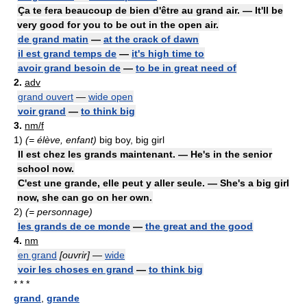
Ça te fera beaucoup de bien d'être au grand air. — It'll be
very good for you to be out in the open air.
de grand matin
—
at the crack of dawn
il est grand temps de
—
it's high time to
avoir grand besoin de
—
to be in great need of
2.
adv
grand ouvert
—
wide open
voir grand
—
to think big
3.
nm/f
1)
(= élève, enfant)
big boy, big girl
Il est chez les grands maintenant. — He's in the senior
school now.
C'est une grande, elle peut y aller seule. — She's a big girl
now, she can go on her own.
2)
(= personnage)
les grands de ce monde
—
the great and the good
4.
nm
en grand
[ouvrir]
—
wide
voir les choses en grand
—
to think big
* * *
grand
,
grande