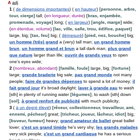
A
adj
1
(
de dimensions importantes
) (
en hauteur
)
[personne, arbre,
tour, cierge]
tall; (
en longueur, durée
)
[bras, enjambée,
promenade, voyage]
long; (
en largeur
)
[angle, marge]
wide;
(
en étendue, volume
)
[lac, ville, salle, trou, édifice, paquet]
large, big;
[tas, feu]
big; (
démesuré
)
[pied, nez, bouche]
big;
un homme (très) grand
a (very) tall man;
un grand homme
brun
,
un homme grand et brun
a tall dark man;
plus grand
que nature
larger than life;
ouvrir de grands yeux
to open
one's eyes wide;
2
(
nombreux, abondant
)
[famille, foule]
large, big;
[fortune]
large;
grande braderie
big sale;
pas grand monde
not many
people;
faire de grandes dépenses
to spend a lot of money;
il
fait grand jour
it's broad daylight;
laver à grande eau
to wash
[sth] in plenty of running water
[légumes]
; to wash [sth] down
[sol]
;
à grand renfort de publicité
with much publicity;
3
(
à un degré élevé
)
[rêveur, collectionneur, travailleur, ami,
ennemi, pécheur]
great;
[tricheur, joueur, lâcheur, idiot]
big;
[buveur, fumeur]
heavy;
grand amateur de ballet
great ballet
lover;
c'est un grand timide
he's very shy;
les grands malades
very sick people;
c'est un grand cardiaque
he has a serious