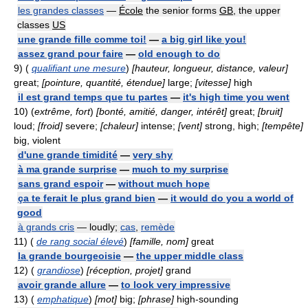
les grandes classes
—
École
the senior forms
GB
, the upper
classes
US
une grande fille comme toi!
—
a big girl like you!
assez grand pour faire
—
old enough to do
9)
(
qualifiant une mesure
)
[hauteur, longueur, distance, valeur]
great;
[pointure, quantité, étendue]
large;
[vitesse]
high
il est grand temps que tu partes
—
it's high time you went
10)
(
extrême, fort
)
[bonté, amitié, danger, intérêt]
great;
[bruit]
loud;
[froid]
severe;
[chaleur]
intense;
[vent]
strong, high;
[tempête]
big, violent
d'une grande timidité
—
very shy
à ma grande surprise
—
much to my surprise
sans grand espoir
—
without much hope
ça te ferait le plus grand bien
—
it would do you a world of
good
à grands cris
— loudly;
cas
,
remède
11)
(
de rang social élevé
)
[famille, nom]
great
la grande bourgeoisie
—
the upper middle class
12)
(
grandiose
)
[réception, projet]
grand
avoir grande allure
—
to look very impressive
13)
(
emphatique
)
[mot]
big;
[phrase]
high-sounding