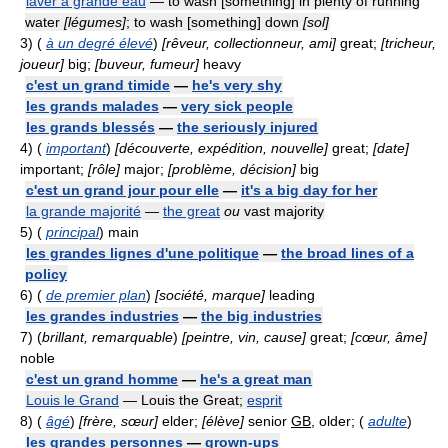
laver à grande eau
— to wash [something] in plenty of running
water
[légumes]
; to wash [something] down
[sol]
3)
(
à un degré élevé
)
[rêveur, collectionneur, ami]
great;
[tricheur,
joueur]
big;
[buveur, fumeur]
heavy
c'est un grand timide
—
he's very shy
les grands malades
—
very sick people
les grands blessés
—
the seriously injured
4)
(
important
)
[découverte, expédition, nouvelle]
great;
[date]
important;
[rôle]
major;
[problème, décision]
big
c'est un grand jour pour elle
—
it's a big day for her
la grande majorité
—
the great
ou
vast majority
5)
(
principal
) main
les grandes lignes d'une politique
—
the broad lines of a
policy
6)
(
de premier plan
)
[société, marque]
leading
les grandes industries
—
the big industries
7)
(
brillant, remarquable
)
[peintre, vin, cause]
great;
[cœur, âme]
noble
c'est un grand homme
—
he's a great man
Louis le Grand
— Louis the Great;
esprit
8)
(
âgé
)
[frère, sœur]
elder;
[élève]
senior
GB
, older; (
adulte
)
les grandes personnes
—
grown-ups