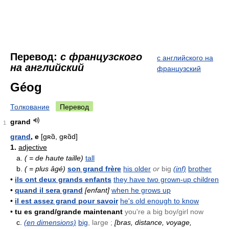
Перевод:
с французского
с английского на
на английский
французский
Géog
Толкование
Перевод
grand
1
grand
, e
[gʀɑ̃, gʀɑ̃d]
1.
adjective
a.
( = de haute taille)
tall
b.
( = plus âgé)
son grand frère
his older
or
big
(inf)
brother
•
ils ont deux grands enfants
they have two grown-up children
•
quand il sera grand
[enfant]
when he grows up
•
il est assez grand pour savoir
he's old enough to know
•
tu es grand/grande maintenant
you're a big boy/girl now
c.
(en dimensions)
big
, large ;
[bras, distance, voyage,