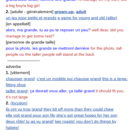
a big boy/a big girl
2.
[adulte - généralement]
grown-up
,
adult
un jeu pour petits et grands
a game for young and old (alike)
[en appellatif]
alors, ma grande, tu as pu te reposer un peu?
well dear, did you
manage to get some rest?
[personne de grande taille]
pour la photo, les grands se mettront derrière
for the photo, tall
people
ou
the taller people will stand at the back
————————
adverbe
1.
[vêtement]
chausser grand
:
c'est un modèle qui chausse grand
this is a large-
fitting shoe
tailler grand
:
ça devrait vous aller, ça taille grand
it should fit you,
it's cut large
2.
(locution)
ils ont vu trop grand
they bit off more than they could chew
elle voit grand pour son fils
she's got great hopes for her son
deux rôtis! tu as vu grand!
two roasts! you don't do things by
halves!