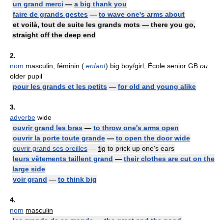
un grand merci
—
a big thank you
faire de grands gestes
—
to wave one's arms about
et voilà, tout de suite les grands mots — there you go,
straight off the deep end
2.
nom
masculin
,
féminin
(
enfant
) big boy/girl;
École
senior
GB
ou
older pupil
pour les grands et les petits
—
for old and young alike
3.
adverbe
wide
ouvrir grand les bras
—
to throw one's arms open
ouvrir la porte toute grande
—
to open the door wide
ouvrir grand ses oreilles
—
fig
to prick up one's ears
leurs vêtements taillent grand
—
their clothes are cut on the
large side
voir grand
—
to think big
4.
nom
masculin