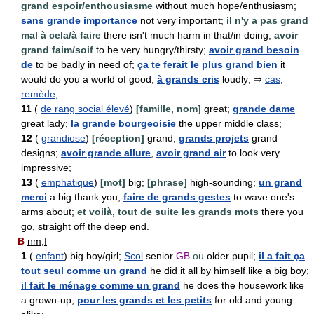
grand espoir/enthousiasme
without much hope/enthusiasm;
sans grande importance
not very important;
il n'y a pas grand
mal à cela/à faire
there isn't much harm in that/in doing;
avoir
grand faim/soif
to be very hungry/thirsty;
avoir grand besoin
de
to be badly in need of;
ça te ferait le plus grand bien
it
would do you a world of good;
à grands cris
loudly; ⇒
cas
,
remède
;
11
(
de rang social élevé
)
[famille, nom]
great;
grande dame
great lady;
la grande bourgeoisie
the upper middle class;
12
(
grandiose
)
[réception]
grand;
grands projets
grand
designs;
avoir grande allure
,
avoir grand air
to look very
impressive;
13
(
emphatique
)
[mot]
big;
[phrase]
high-sounding;
un grand
merci
a big thank you;
faire de grands gestes
to wave one's
arms about;
et voilà, tout de suite les grands mots
there you
go, straight off the deep end.
B
nm,f
1
(
enfant
) big boy/girl;
Scol
senior
GB
ou
older pupil;
il a fait ça
tout seul comme un grand
he did it all by himself like a big boy;
il fait le ménage comme un grand
he does the housework like
a grown-up;
pour les grands et les petits
for old and young