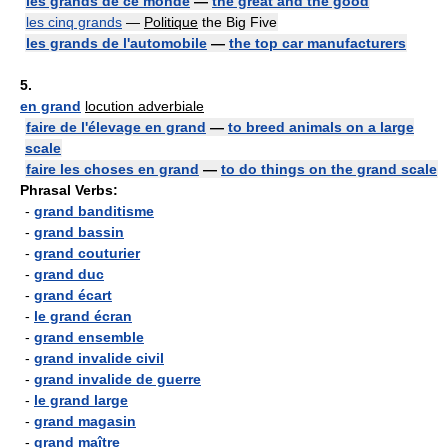
les grands de ce monde
—
the great and the good
les cinq grands
—
Politique
the Big Five
les grands de l'automobile
—
the top car manufacturers
5.
en grand
locution adverbiale
faire de l'élevage en grand
—
to breed animals on a large
scale
faire les choses en grand
—
to do things on the grand scale
Phrasal Verbs:
-
grand banditisme
-
grand bassin
-
grand couturier
-
grand duc
-
grand écart
-
le grand écran
-
grand ensemble
-
grand invalide civil
-
grand invalide de guerre
-
le grand large
-
grand magasin
-
grand maître