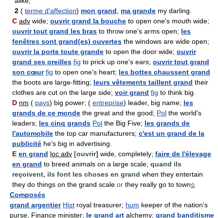
alike;
2
(
terme d'affection
)
mon grand
,
ma grande
my darling.
C
adv
wide;
ouvrir grand la bouche
to open one's mouth wide;
ouvrir tout grand les bras
to throw one's arms open;
les
fenêtres sont grand(es) ouvertes
the windows are wide open;
ouvrir la porte toute grande
to open the door wide;
ouvrir
grand ses oreilles
fig
to prick up one's ears;
ouvrir tout grand
son cœur
fig
to open one's heart;
les bottes chaussent grand
the boots are large-fitting;
leurs vêtements taillent grand
their
clothes are cut on the large side;
voir grand
fig
to think big.
D
nm
(
pays
) big power; (
entreprise
) leader, big name;
les
grands de ce monde
the great and the good;
Pol
the world's
leaders;
les cinq grands
Pol
the Big Five;
les grands de
l'automobile
the top car manufacturers;
c'est un grand de la
publicité
he's big in advertising.
E
en grand
loc adv
[ouvrir]
wide, completely;
faire de l'élevage
en grand
to breed animals on a large scale;
quand ils
reçoivent, ils font les choses en grand
when they entertain
they do things on the grand scale
or
they really go to town
○
.
Composés
grand argentier
Hist
royal treasurer;
hum
keeper of the nation's
purse, Finance minister;
le grand art
alchemy;
grand banditisme