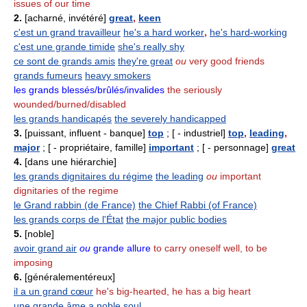
issues of our time
2.
[acharné, invétéré]
great
,
keen
c'est un grand travailleur
he's a hard worker
,
he's hard-working
c'est une grande timide
she's really shy
ce sont de grands amis
they're great
ou
very good friends
grands fumeurs
heavy smokers
les grands blessés/brûlés/invalides
the seriously
wounded/burned/disabled
les grands handicapés
the severely handicapped
3.
[puissant, influent - banque]
top
; [ - industriel]
top
,
leading
,
major
; [ - propriétaire, famille]
important
; [ - personnage]
great
4.
[dans une hiérarchie]
les grands dignitaires du régime
the leading
ou
important
dignitaries of the regime
le Grand rabbin (de France)
the Chief Rabbi (of France)
les grands corps de l'État
the major public bodies
5.
[noble]
avoir grand air
ou
grande allure
to carry oneself well, to be
imposing
6.
[généralementéreux]
il a un grand cœur
he's big-hearted, he has a big heart
une grande âme
a noble soul