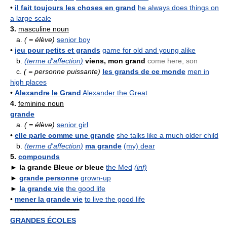
•
il fait toujours les choses en grand
he always does things on
a large scale
3.
masculine noun
a.
( = élève)
senior boy
•
jeu pour petits et grands
game for old and young alike
b.
(terme d'affection)
viens, mon grand
come here, son
c.
( = personne puissante)
les grands de ce monde
men in
high places
•
Alexandre le Grand
Alexander the Great
4.
feminine noun
grande
a.
( = élève)
senior girl
•
elle parle comme une grande
she talks like a much older child
b.
(terme d'affection)
ma grande
(my) dear
5.
compounds
►
la grande Bleue
or
bleue
the Med
(inf)
►
grande personne
grown-up
►
la grande vie
the good life
•
mener la grande vie
to live the good life
━━━━━━━━━━━━━━━━━
GRANDES ÉCOLES