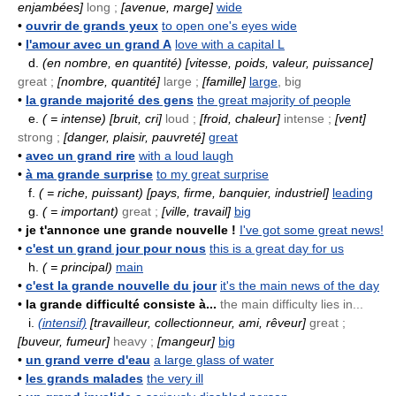
enjambées]
long ;
[avenue, marge]
wide
•
ouvrir de grands yeux
to open one's eyes wide
•
l'amour avec un grand A
love with a capital L
d.
(en nombre, en quantité)
[vitesse, poids, valeur, puissance]
great ;
[nombre, quantité]
large ;
[famille]
large
, big
•
la grande majorité des gens
the great majority of people
e.
( = intense)
[bruit, cri]
loud ;
[froid, chaleur]
intense ;
[vent]
strong ;
[danger, plaisir, pauvreté]
great
•
avec un grand rire
with a loud laugh
•
à ma grande surprise
to my great surprise
f.
( = riche, puissant)
[pays, firme, banquier, industriel]
leading
g.
( = important)
great ;
[ville, travail]
big
•
je t'annonce une grande nouvelle !
I've got some great news!
•
c'est un grand jour pour nous
this is a great day for us
h.
( = principal)
main
•
c'est la grande nouvelle du jour
it's the main news of the day
•
la grande difficulté consiste à...
the main difficulty lies in...
i.
(intensif)
[travailleur, collectionneur, ami, rêveur]
great ;
[buveur, fumeur]
heavy ;
[mangeur]
big
•
un grand verre d'eau
a large glass of water
•
les grands malades
the very ill