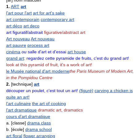
1.
ART
art
l'art pour l'art
art for art's sake
art contemporain
contemporary art
art déco
art deco
art figuratif/abstrait
figurative/abstract art
Art nouveau
Art nouveau
art pauvre
process art
cinéma
ou
salle d'art et d'essai
art house
grand art
:
regardez cette pyramide de fruits, c'est du grand art!
look at this pyramid of fruit, it's a work of art!
le Musée national d'art moderne
the Paris Museum of Modern Art,
in the Pompidou Centre
2.
[technique]
art
découper un poulet, c'est tout un art!
(figuré)
carving a chicken is
quite an art!
l'art culinaire
the art of cooking
l'art dramatique
dramatic art, dramatics
cours d'art dramatique
a. [classe]
drama class
b. [école]
drama school
art floral
flower arranging