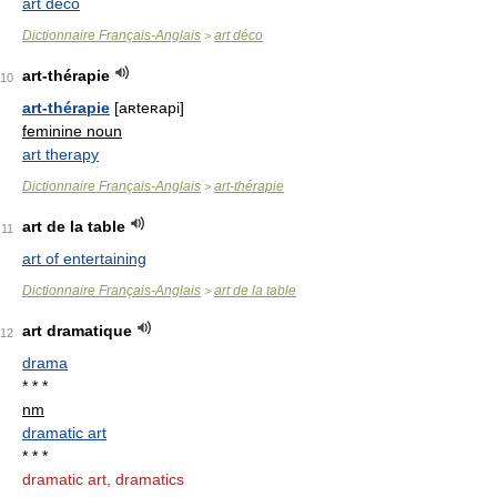
art deco
Dictionnaire Français-Anglais
art déco
>
art-thérapie
10
art-thérapie
[aʀteʀapi]
feminine noun
art therapy
Dictionnaire Français-Anglais
art-thérapie
>
art de la table
11
art of entertaining
Dictionnaire Français-Anglais
art de la table
>
art dramatique
12
drama
* * *
nm
dramatic art
* * *
dramatic art, dramatics