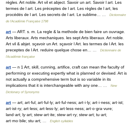
règles. Art noble. Art vil et abject. Savoir un art. Savoir l art. Les
termes de l art. Les préceptes de l art. Les règles de l art, les
procédés de l art. Les secrets de l art. Le sublime… …
Dictionnaire
de l'Académie Française 1798
art
— ART. s. m. La regle & la methode de bien faire un ouvrage.
Arts liberaux. Arts mechaniques. les sept Arts liberaux. Art noble.
Art vil & abjet. sçavoir un Art. sçavoir l Art. les termes de l Art. les
preceptes de l Art. reduire quelque chose en… …
Dictionnaire de
l'Académie française
art
— n 1 Art, skill, cunning, artifice, craft can mean the faculty of
performing or executing expertly what is planned or devised. Art is
not actually a comprehensive term but is so variable in its
implications that it is interchangeable with any one… …
New
Dictionary of Synonyms
art
— art; art·ful; art·ful·ly; art·ful·ness; art·i·ly; art·i·ness; art·ist;
art·ist·ry; art·less; art·less·ly; art·less·ness; art·o·gra·vure;
land·art; ly·art; stew·art·ite; stew·art·ry; stew·art; tu·art;
art·mo·bile; stu·art; …
English syllables