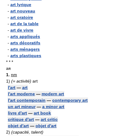
-
art lyrique
-
art nouveau
-
art oratoire
-
art de la table
-
art de vivre
-
arts appliqués
-
arts décoratifs
-
arts ménagers
-
arts plastiques
* * *
aʀ
1.
nm
1)
(= activité)
art
l'art
—
art
l'art moderne
—
modern art
l'art contemporain
—
contemporary art
un art mineur
—
a minor art
livre d'art
—
art book
critique d'art
—
art critic
objet d'art
—
objet d'art
2)
(capacité, talent)