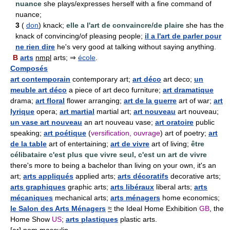
nuance
she plays/expresses herself with a fine command of
nuance;
3
(
don
) knack;
elle a l'art de convaincre/de plaire
she has the
knack of convincing/of pleasing people;
il a l'art de parler pour
ne rien dire
he's very good at talking without saying anything.
B
arts
nmpl
arts; ⇒
école
.
Composés
art contemporain
contemporary art;
art déco
art deco;
un
meuble art déco
a piece of art deco furniture;
art dramatique
drama;
art floral
flower arranging;
art de la guerre
art of war;
art
lyrique
opera;
art martial
martial art;
art nouveau
art nouveau;
un vase art nouveau
an art nouveau vase;
art oratoire
public
speaking;
art poétique
(
versification, ouvrage
) art of poetry;
art
de la table
art of entertaining;
art de vivre
art of living;
être
célibataire c'est plus que vivre seul, c'est un art de vivre
there's more to being a bachelor than living on your own, it's an
art;
arts appliqués
applied arts;
arts décoratifs
decorative arts;
arts graphiques
graphic arts;
arts libéraux
liberal arts;
arts
mécaniques
mechanical arts;
arts ménagers
home economics;
le Salon des Arts Ménagers
≈
the Ideal Home Exhibition
GB
, the
Home Show
US
;
arts plastiques
plastic arts.
[ar] nom masculin