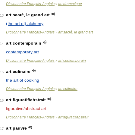
Dictionnaire Français-Anglais
art dramatique
>
art sacré, le grand art
13
(the art of) alchemy
Dictionnaire Français-Anglais
art sacré, le grand art
>
art contemporain
14
contemporary art
Dictionnaire Français-Anglais
art contemporain
>
art culinaire
15
the art of cooking
Dictionnaire Français-Anglais
art culinaire
>
art figuratif/abstrait
16
figurative/abstract art
Dictionnaire Français-Anglais
art figuratif/abstrait
>
art pauvre
17