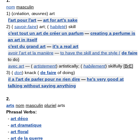
1.
nom
masculin
1)
(
création, œuvres
) art
l'art pour l'art
—
art for art's sake
2)
(
savoir-faire
) art; (
habileté
) skill
c'est tout un art de créer un parfum
—
creating a perfume is
an art in itself
c'est du grand art
—
it's a real art
avoir l'art et la manière
—
to have the skill and the style (
de faire
to do)
avec art
— (
artistement
) artistically; (
habilement
) skilfully [
BrE
]
3)
(
don
) knack (
de faire
of doing)
il a l'art de parler pour ne rien dire
—
he's very good at
talking without saying anything
2.
arts
nom
masculin
pluriel
arts
Phrasal Verbs:
-
art déco
-
art dramatique
-
art floral
-
art de la guerre