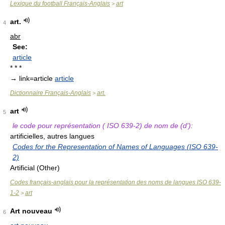
Lexique du football Français-Anglais
art
>
art.
4
abr
See:
article
* * *
→ link=article
article
Dictionnaire Français-Anglais
art.
>
art
5
le code pour représentation ( ISO 639-2) de nom de (d'):
artificielles, autres langues
Codes for the Representation of Names of Languages (ISO 639-
2)
Artificial (Other)
Codes français-anglais pour la représentation des noms de langues ISO 639-
1-2
art
>
Art nouveau
6