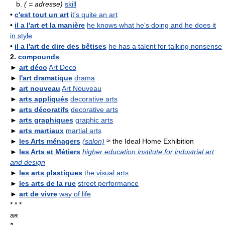
b.
( = adresse)
skill
•
c'est tout un art
it's quite an art
•
il a l'art et la manière
he knows what he's doing and he does it
in style
•
il a l'art de dire des bêtises
he has a talent for talking nonsense
2.
compounds
►
art déco
Art Deco
►
l'art dramatique
drama
►
art nouveau
Art Nouveau
►
arts appliqués
decorative arts
►
arts décoratifs
decorative arts
►
arts graphiques
graphic arts
►
arts martiaux
martial arts
►
les Arts ménagers
(salon)
≈ the Ideal Home Exhibition
►
les Arts et Métiers
higher education institute for industrial art
and design
►
les arts plastiques
the visual arts
►
les arts de la rue
street performance
►
art de vivre
way of life
* * *
aʀ