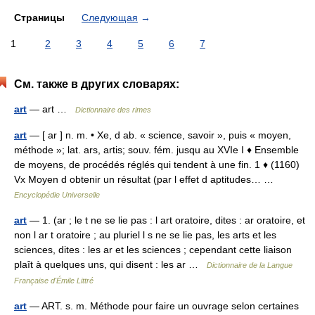
Страницы
Следующая
→
1
2
3
4
5
6
7
См. также в других словарях:
art
— art …
Dictionnaire des rimes
art
— [ ar ] n. m. • Xe, d ab. « science, savoir », puis « moyen,
méthode »; lat. ars, artis; souv. fém. jusqu au XVIe I ♦ Ensemble
de moyens, de procédés réglés qui tendent à une fin. 1 ♦ (1160)
Vx Moyen d obtenir un résultat (par l effet d aptitudes… …
Encyclopédie Universelle
art
— 1. (ar ; le t ne se lie pas : l art oratoire, dites : ar oratoire, et
non l ar t oratoire ; au pluriel l s ne se lie pas, les arts et les
sciences, dites : les ar et les sciences ; cependant cette liaison
plaît à quelques uns, qui disent : les ar …
Dictionnaire de la Langue
Française d'Émile Littré
art
— ART. s. m. Méthode pour faire un ouvrage selon certaines