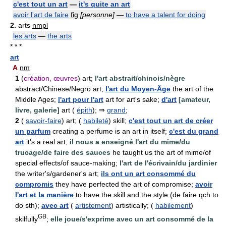
c'est tout un art
—
it's quite an art
avoir l'art de faire
fig
[personne]
—
to have a talent for doing
2.
arts
nmpl
les arts
—
the arts
* * *
art
A
nm
1
(
création, œuvres
) art;
l'art abstrait/chinois/nègre
abstract/Chinese/Negro art;
l'art du Moyen-Âge
the art of the
Middle Ages;
l'art pour l'art
art for art's sake;
d'art
[amateur,
livre, galerie]
art (
épith
); ⇒
grand
;
2
(
savoir-faire
) art; (
habileté
) skill;
c'est tout un art de créer
un parfum
creating a perfume is an art in itself;
c'est du grand
art
it's a real art;
il nous a enseigné l'art du mime/du
trucage/de faire des sauces
he taught us the art of mime/of
special effects/of sauce-making;
l'art de l'écrivain/du jardinier
the writer's/gardener's art;
ils ont un art consommé du
compromis
they have perfected the art of compromise;
avoir
l'art et la manière
to have the skill and the style (de faire qch to
do sth);
avec art
(
artistement
) artistically; (
habilement
)
GB
skilfully
;
elle joue/s'exprime avec un art consommé de la