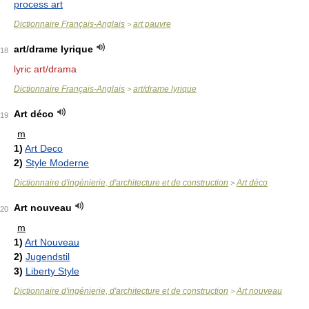
process art
Dictionnaire Français-Anglais
art pauvre
>
art/drame lyrique
18
lyric art/drama
Dictionnaire Français-Anglais
art/drame lyrique
>
Art déco
19
m
1)
Art Deco
2)
Style Moderne
Dictionnaire d'ingénierie, d'architecture et de construction
Art déco
>
Art nouveau
20
m
1)
Art Nouveau
2)
Jugendstil
3)
Liberty Style
Dictionnaire d'ingénierie, d'architecture et de construction
Art nouveau
>