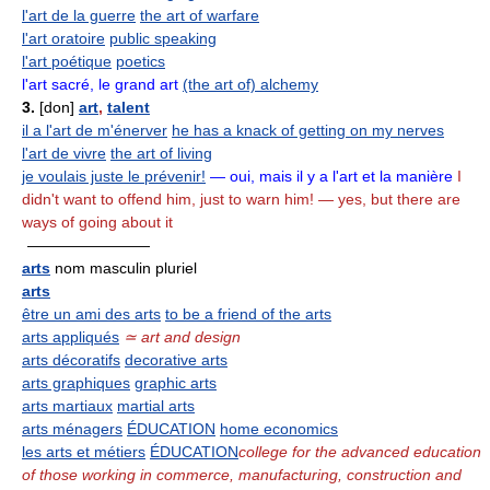
l'art de la guerre
the art of warfare
l'art oratoire
public speaking
l'art poétique
poetics
l'art sacré, le grand art
(the art of) alchemy
3.
[don]
art
,
talent
il a l'art de m'énerver
he has a knack of getting on my nerves
l'art de vivre
the art of living
je voulais juste le prévenir!
— oui, mais il y a l'art et la manière
I
didn't want to offend him, just to warn him! — yes, but there are
ways of going about it
————————
arts
nom masculin pluriel
arts
être un ami des arts
to be a friend of the arts
arts appliqués
≃ art and design
arts décoratifs
decorative arts
arts graphiques
graphic arts
arts martiaux
martial arts
arts ménagers
ÉDUCATION
home economics
les arts et métiers
ÉDUCATION
college for the advanced education
of those working in commerce, manufacturing, construction and