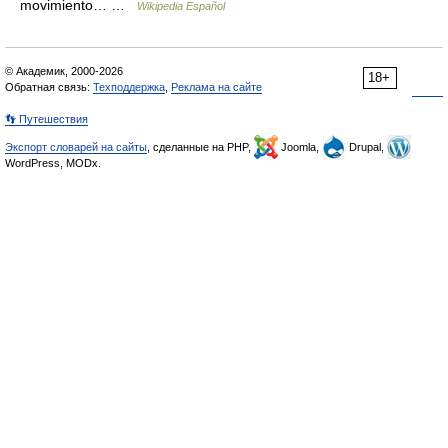
movimiento… …
Wikipedia Español
© Академик, 2000-2026
18+
Обратная связь:
Техподдержка
,
Реклама на сайте
👣 Путешествия
Экспорт словарей на сайты
, сделанные на PHP,
Joomla,
Drupal,
WordPress, MODx.