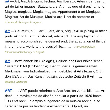
art
— Art, Ars, Artificium, Techna. Ars liberaux, Artes ingenuae. L
art de tailler images, Statuaria ars. Art magique et d enchanterie,
Magice, magices, Magia, magiae. Appartenant à art Magique,
Magicus. Art de Musique, Musica ars. L art de nombrer et… …
Thresor de la langue françoyse
Art
— ([aum]rt), n. [F. art, L. ars, artis, orig., skill in joining or fitting;
prob. akin to E. arm, aristocrat, article.] 1. The employment of
means to accomplish some desired end; the adaptation of things
in the natural world to the uses of life;… …
The Collaborative
International Dictionary of English
Art
— bezeichnet: Art (Biologie), Grundeinheit der biologischen
Systematik Art (Philosophie), Begriff, der aus gemeinsamen
Merkmalen von Individualbegriffen gebildet ist Art (Texas), Ort in
den USA art – Das Kunstmagazin, deutsche Zeitschrift Art… …
Deutsch Wikipedia
ART
— o ART puede referirse a: Arte Arte, en varios idiomas. Art
decó, un movimiento de diseño popular a partir de 1920 hasta
1939 Art rock, un amplio subgénero de la música rock que se
caracteriza por su tendencia experimental. Op art, un