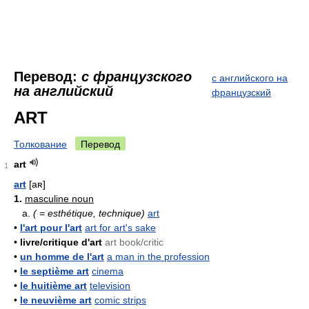
Перевод:
с французского
с английского на
на английский
французский
ART
Толкование
Перевод
art
1
art
[aʀ]
1.
masculine noun
a.
( = esthétique, technique)
art
•
l'art pour l'art
art for art's sake
•
livre/critique d'art
art book/critic
•
un homme de l'art
a man in the profession
•
le septième art
cinema
•
le huitième art
television
•
le neuvième art
comic strips