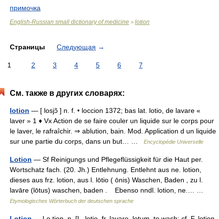
примочка
English-Russian small dictionary of medicine
lotion
>
Страницы
Следующая
→
1
2
3
4
5
6
7
См. также в других словарях:
lotion
— [ losjɔ̃ ] n. f. • loccion 1372; bas lat. lotio, de lavare «
laver » 1 ♦ Vx Action de se faire couler un liquide sur le corps pour
le laver, le rafraîchir. ⇒ ablution, bain. Mod. Application d un liquide
sur une partie du corps, dans un but… …
Encyclopédie Universelle
Lotion
— Sf Reinigungs und Pflegeflüssigkeit für die Haut per.
Wortschatz fach. (20. Jh.) Entlehnung. Entlehnt aus ne. lotion,
dieses aus frz. lotion, aus l. lōtio ( ōnis) Waschen, Baden , zu l.
lavāre (lōtus) waschen, baden . Ebenso nndl. lotion, ne.… …
Etymologisches Wörterbuch der deutschen sprache
Lotion
— Lo tion, n. [L. lotio, fr. lavare, lotum, to wash: cf. F. lotion.