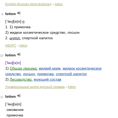
English-Russian short dictionary
lotion
>
lotion
9
[ʹləʋʃ(ə)n]
n
1. 1) примочка
2) жидкое косметическое средство, лосьон
2.
шутл.
спиртной напиток
НБАРС
lotion
>
lotion
10
['ləʊʃ(ə)n]
1)
Общая лексика:
жидкий крем
,
жидкое косметическое
средство
,
лосьон
,
примочка
,
спиртной напиток
2)
Лесоводство:
моющий состав
Универсальный англо-русский словарь
lotion
>
lotion
11
[`ləʊʃ(ə)n]
омовение
примочка