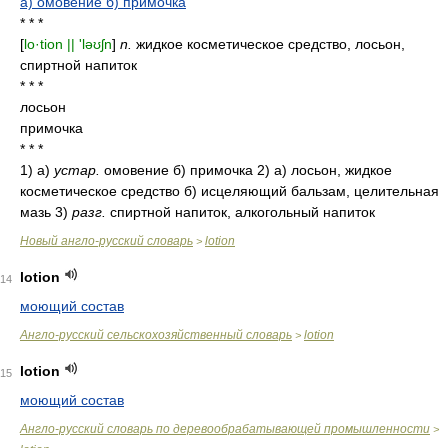
а) омовение б) примочка
* * *
[
lo·tion || 'ləʊʃn
]
n.
жидкое косметическое средство, лосьон,
спиртной напиток
* * *
лосьон
примочка
* * *
1) а)
устар.
омовение б) примочка 2) а) лосьон, жидкое
косметическое средство б) исцеляющий бальзам, целительная
мазь 3)
разг.
спиртной напиток, алкогольный напиток
Новый англо-русский словарь
lotion
>
lotion
14
моющий состав
Англо-русский сельскохозяйственный словарь
lotion
>
lotion
15
моющий состав
Англо-русский словарь по деревообрабатывающей промышленности
>