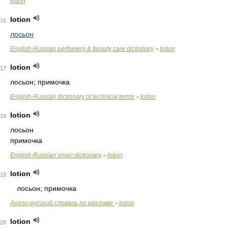
lotion
lotion
16
лосьон
English-Russian perfumery & beauty care dictionary
lotion
>
lotion
17
лосьон; примочка
English-Russian dictionary of technical terms
lotion
>
lotion
18
лосьон
примочка
English-Russian smart dictionary
lotion
>
lotion
19
лосьон; примочка
Англо-русский словарь по рекламе
lotion
>
lotion
20