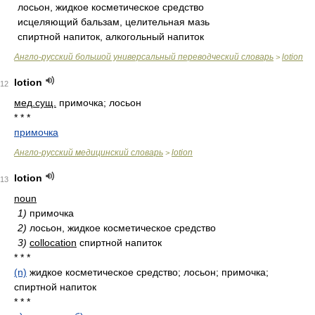
лосьон, жидкое косметическое средство
исцеляющий бальзам, целительная мазь
спиртной напиток, алкогольный напиток
Англо-русский большой универсальный переводческий словарь
lotion
>
lotion
12
мед.
сущ.
примочка; лосьон
* * *
примочка
Англо-русский медицинский словарь
lotion
>
lotion
13
noun
1)
примочка
2)
лосьон, жидкое косметическое средство
3)
collocation
спиртной напиток
* * *
(n)
жидкое косметическое средство; лосьон; примочка;
спиртной напиток
* * *