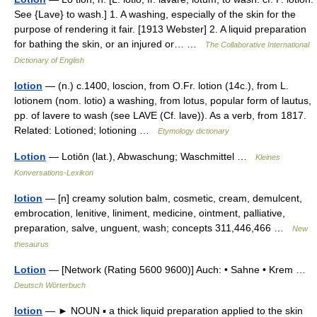
See {Lave} to wash.] 1. A washing, especially of the skin for the
purpose of rendering it fair. [1913 Webster] 2. A liquid preparation
for bathing the skin, or an injured or… …
The Collaborative International
Dictionary of English
lotion
— (n.) c.1400, loscion, from O.Fr. lotion (14c.), from L.
lotionem (nom. lotio) a washing, from lotus, popular form of lautus,
pp. of lavere to wash (see LAVE (Cf. lave)). As a verb, from 1817.
Related: Lotioned; lotioning …
Etymology dictionary
Lotion
— Lotiōn (lat.), Abwaschung; Waschmittel …
Kleines
Konversations-Lexikon
lotion
— [n] creamy solution balm, cosmetic, cream, demulcent,
embrocation, lenitive, liniment, medicine, ointment, palliative,
preparation, salve, unguent, wash; concepts 311,446,466 …
New
thesaurus
Lotion
— [Network (Rating 5600 9600)] Auch: • Sahne • Krem …
Deutsch Wörterbuch
lotion
— ► NOUN ▪ a thick liquid preparation applied to the skin