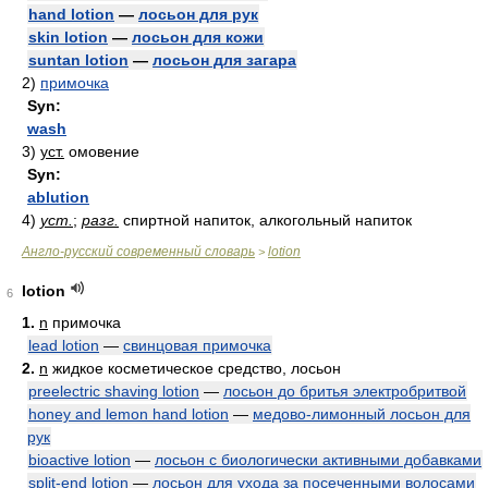
hand lotion
—
лосьон для рук
skin lotion
—
лосьон для кожи
suntan lotion
—
лосьон для загара
2)
примочка
Syn:
wash
3)
уст.
омовение
Syn:
ablution
4)
уст.
;
разг.
спиртной напиток, алкогольный напиток
Англо-русский современный словарь
lotion
>
lotion
6
1.
n
примочка
lead lotion
—
свинцовая примочка
2.
n
жидкое косметическое средство, лосьон
preelectric shaving lotion
—
лосьон до бритья электробритвой
honey and lemon hand lotion
—
медово-лимонный лосьон для
рук
bioactive lotion
—
лосьон с биологически активными добавками
split-end lotion
—
лосьон для ухода за посеченными волосами