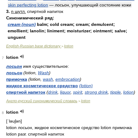
skin perfecting lotion
— лосьон, улучшающий состояние кожи
3.
n шутл.
спиртной напиток
Синонимический ряд:
cream (noun)
balm; cold cream; cream; demulcent;
emollient; lanolin; liniment; moisturizer; ointment; salve;
unguent
English-Russian base dictionary
lotion
>
lotion
7
лосьон
имя существительное:
лосьон
(lotion,
Wash
)
примочка
(lotion,
wash
,
embrocation
)
жидкое косметическое средство
(lotion)
спиртной напиток
(
drink
,
liquor
,
spirit
,
strong drink
,
tipple
,
lotion
)
Англо-русский синонимический словарь
lotion
>
lotion
8
[ˈləuʃən]
lotion лосьон, жидкое косметическое средство lotion примочка
lotion разг. спиртной напиток