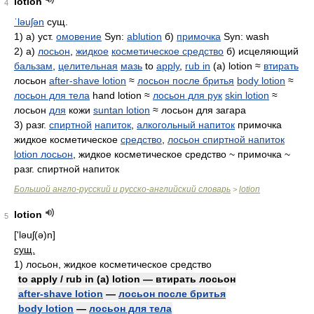
lotion
4
ˈləuʃən
сущ.
1) а) уст.
омовение
Syn:
ablution
б)
примочка
Syn: wash
2) а)
лосьон
,
жидкое
косметическое средство
б) исцеляющий
бальзам
,
целительная
мазь
to
apply
,
rub in
(a) lotion ≈
втирать
лосьон
after-shave lotion
≈
лосьон после бритья
body lotion
≈
лосьон для тела
hand lotion ≈
лосьон для рук
skin lotion
≈
лосьон
для
кожи
suntan lotion
≈ лосьон для загара
3) разг.
спиртной
напиток
,
алкогольный напиток
примочка
жидкое косметическое
средство
,
лосьон спиртной напиток
lotion лосьон
, жидкое косметическое средство ~ примочка ~
разг. спиртной напиток
Большой англо-русский и русско-английский словарь
lotion
>
lotion
5
['ləuʃ(ə)n]
сущ.
1)
лосьон, жидкое косметическое средство
to apply / rub in (a) lotion — втирать лосьон
after-shave lotion
—
лосьон после бритья
body lotion
—
лосьон для тела