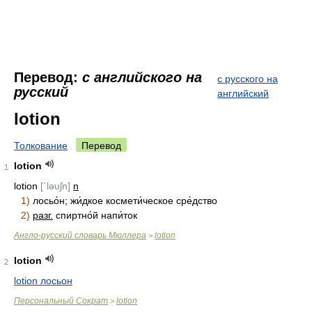
Перевод:
с английского на
с русского на
русский
английский
lotion
Толкование
Перевод
lotion
1
lotion
[ˊləυʃn]
n
1)
лосьо́н; жи́дкое космети́ческое сре́дство
2)
разг.
спиртно́й напи́ток
Англо-русский словарь Мюллера
lotion
>
lotion
2
lotion лосьон
Персональный Сократ
lotion
>