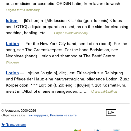
as a medicine or cosmetic. ORIGIN Latin, from lavare to wash …
English terms dictionary
lotion
— [lō′shən] n. [ME loscion < L lotio (gen. lotionis) < lotus:
see LOTIC] a liquid preparation used, as on the skin, for cleansing,
soothing, healing, etc …
English World dictionary
Lotion
— For the New York City band, see Lotion (band). For the
song, see The Greenskeepers. For the band Bodylotion, see
Neophyte (band). Lotion and shampoo at The Banff Centre …
Wikipedia
Lotion
— Lo|ti|on [lo ts̮i̯o:n], die; , en: Flüssigkeit zur Reinigung
und Pflege der Haut: eine hautverträgliche, pflegende Lotion. Zus.:
Körperlotion. * * * Lo|ti|on 〈f. 20; engl.: [loʊʃən] f. 10〉 Kosmetikum,
meist mit Alkohol u. einem reinigenden,… …
Universal-Lexikon
© Академик, 2000-2026
18+
Обратная связь:
Техподдержка
,
Реклама на сайте
👣 Путешествия