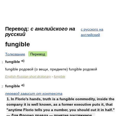
Перевод:
с английского на
с русского на
русский
английский
fungible
Толкование
Перевод
fungible
1
fungible родовой (о вещи, предмете) fungible родовой
English-Russian short dictionary
fungible
>
fungible
2
перевод зависит от контекста
1. In Florio's hands, truth is a fungible commodity, inside the
company it is well known, as a former executive puts it, that
"anytime Florio tells you a number, you should cut it in half."
— Для Флорио правда — понятие растяжимое...