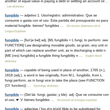
another of equal value in paying a debt or settling an account oil …
Law dictionary
fungible
— adjetivo 1. Uso/registro: administrativo. Que se
consume o gasta con el uso: Esta partida del presupuesto es para
material fungible. bienes* fungibles …
Diccionario Salamanca de la
Lengua Española
fungible
— [fun′jə bəl] adj. [ML fungibilis < L fungi, to perform: see
FUNCTION] Law designating movable goods, as grain, any unit or
part of which can replace another unit, as in discharging a debt n.
[ME (res) fungibilis] a fungible thing fungibility n …
English World
dictionary
fungible
— capable of being used in place of another, 1765 (n.),
1818 (adj.), a word in law originally, from M.L. fungibilis, from L.
fungi perform, as in fungi vice to take the place (see FUNCTION
(Cf. function)) …
Etymology dictionary
fungible
— (Del lat. fungi, gastar, y ble). adj. Que se consume con
el uso. ☛ V. bienes fungibles …
Diccionario de la lengua española
fungible
— adjective /ˈfʌn.dʒɪ.b(ə)l/ Able to be substituted for