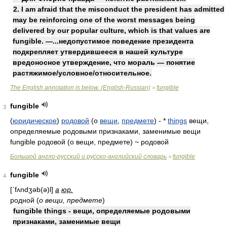
2. I am afraid that the misconduct the president has admitted
may be reinforcing one of the worst messages being
delivered by our popular culture, which is that values are
fungible. —...недопустимое поведение президента
подкрепляет утвердившееся в нашей культуре
вредоносное утверждение, что мораль — понятие
растяжимое/условное/относительное.
The English annotation is below. (English-Russian)
fungible
>
fungible
3
(
юридическое
)
родовой
(о
вещи
,
предмете
) - *
things
вещи,
определяемые родовыми признаками, заменимые вещи
fungible родовой (о вещи, предмете) ~ родовой
Большой англо-русский и русско-английский словарь
fungible
>
fungible
4
[ʹfʌndʒəb(ə)l]
a
юр.
родной (
о вещи, предмете
)
fungible things - вещи, определяемые родовыми
признаками, заменимые вещи