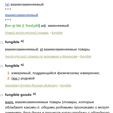
(a)
взаимозаменяемый
* * *
взаимозаменяемый
* * *
[
fun·gi·ble || 'fʌndʒɪbl
]
adj.
заменяемый
Новый англо-русский словарь
fungible
>
fungible
12
взаимозаменяемый;
pl
взаимозаменяемые товары
Англо-русский словарь по экономике и финансам
fungible
>
fungible
13
1.
измеримый, поддающийся физическому измерению;
2.
(
юр.
) родовой
Subsidiary English-Russian dictionary
fungible
>
fungible goods
14
марк.
взаимозаменяемые товары
(
товары, которые
обладают какими-л. общими родовыми признаками и могут
заменять друг друга в процессе купли-продажи с обоюдного