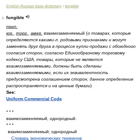
English-Russian base dictionary
fungible
>
fungible
8
прил.
юр.
,
торг.
,
амер.
взаимозаменяемый
(
о товарах, которые
определяются какими-л. родовыми признаками и могут
заменять друг друга в процессе купли-продажи с обоюдного
согласия сторон; согласно Единообразному торговому
кодексу США, товары, которые не являются
взаимозаменяемыми, должны быть сделаны
взаимозаменяемыми, если их эквивалентность
предусмотрена соглашением сторон; данное определение
распространяется и на ценные бумаги
)
See:
Uniform Commercial Code
* * *
взаимозаменяемый, однородный.
* * *
взаимозаменяемый; однородный
.
.
Словарь экономических терминов
.