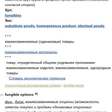
согласия сторон
)
Syn:
fungibles
See:
substitute goods
,
homogeneous product
,
identical goods
* * *
взаимозаменяемые (одинаковые) товары.
* * *
взаимозаменяемые материалы
* * *
товар, определенный общими родовыми признаками:
взаимозаменяемые изделия; взаимозаменяемые, однородные
товары
.
.
Словарь экономических терминов
.
Англо-русский экономический словарь
fungible goods
>
fungible options
15
фин.
,
бирж.
взаимозаменяемые опционы
(
возможность
зачесть покупки и продажи одинаковых опционных