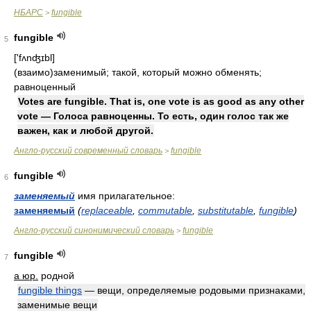
НБАРС
fungible
>
fungible
5
['fʌnʤɪbl]
(взаимо)заменимый; такой, который можно обменять;
равноценный
Votes are fungible. That is, one vote is as good as any other
vote — Голоса равноценны. То есть, один голос так же
важен, как и любой другой.
Англо-русский современный словарь
fungible
>
fungible
6
заменяемый
имя прилагательное:
заменяемый
(
replaceable
,
commutable
,
substitutable
,
fungible
)
Англо-русский синонимический словарь
fungible
>
fungible
7
a юр.
родной
fungible things
— вещи, определяемые родовыми признаками,
заменимые вещи