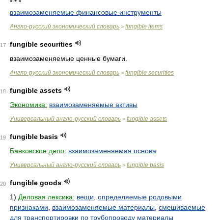
* * *
взаимозаменяемые финансовые инструменты
Англо-русский экономический словарь
fungible items
>
fungible securities
17
взаимозаменяемые ценные бумаги.
Англо-русский экономический словарь
fungible securities
>
fungible assets
18
Экономика:
взаимозаменяемые активы
Универсальный англо-русский словарь
fungible assets
>
fungible basis
19
Банковское дело:
взаимозаменяемая основа
Универсальный англо-русский словарь
fungible basis
>
fungible goods
20
1)
Деловая лексика:
вещи
,
определяемые родовыми
признаками
,
взаимозаменяемые материалы
,
смешиваемые
для транспортировки по трубопроводу материалы