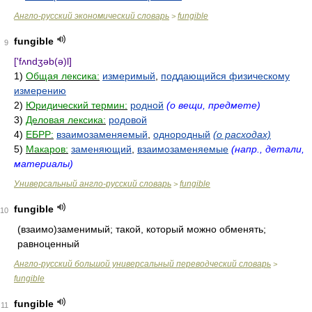
Англо-русский экономический словарь
fungible
>
fungible
9
['fʌndʒəb(ə)l]
1)
Общая лексика:
измеримый
,
поддающийся физическому
измерению
2)
Юридический термин:
родной
(о вещи, предмете)
3)
Деловая лексика:
родовой
4)
ЕБРР:
взаимозаменяемый
,
однородный
(о расходах)
5)
Макаров:
заменяющий
,
взаимозаменяемые
(напр., детали,
материалы)
Универсальный англо-русский словарь
fungible
>
fungible
10
(взаимо)заменимый; такой, который можно обменять;
равноценный
Англо-русский большой универсальный переводческий словарь
>
fungible
fungible
11