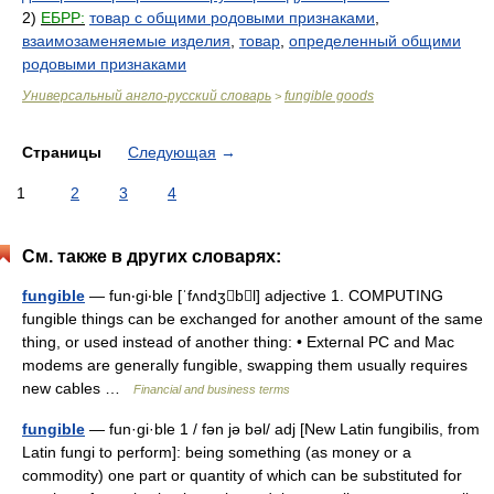
2)
ЕБРР:
товар с общими родовыми признаками
,
взаимозаменяемые изделия
,
товар
,
определенный общими
родовыми признаками
Универсальный англо-русский словарь
fungible goods
>
Страницы
Следующая
→
1
2
3
4
См. также в других словарях:
fungible
— fun‧gi‧ble [ˈfʌndʒbl] adjective 1. COMPUTING
fungible things can be exchanged for another amount of the same
thing, or used instead of another thing: • External PC and Mac
modems are generally fungible, swapping them usually requires
new cables …
Financial and business terms
fungible
— fun·gi·ble 1 / fən jə bəl/ adj [New Latin fungibilis, from
Latin fungi to perform]: being something (as money or a
commodity) one part or quantity of which can be substituted for