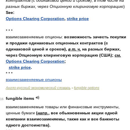
контрактов (с одинаковой ценой и сроком), в том числе на
разных биржах, через Опционную клиринговую корпорацию
)
See:
Options Clearing Corporation
,
strike price
* * *
взаимозаменяемые опционы:
возможность зачесть покупки
и продажи одинаковых опционных контрактов (с
одинаковой ценой и сроком),
в т. ч.
на разных биржах,
через Опционную клиринговую корпорацию (США);
см.
Options Clearing Corporation
;
strike price
.
* * *
взаимозаменяемые опционы
Англо-русский экономический словарь
fungible options
>
fungible items
16
взаимозаменяемые товары или финансовые инструменты,
ценные бумаги
(
напр.
, все обыкновенные акции одной
компании взаимозаменяемы, также как и все банкноты
одного достоинства).