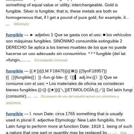
something of equal value or utility; interchangeable. Gold is
fungible. Silver is fungible; that is, these metals are both so
homogeneous that, if I get a pound of pure gold, for example, it…
…
Wiktionary
fungible
— ► adjetivo 1 Que se gasta con el uso: ■ los vehículos
son máquinas fungibles. SINÓNIMO consumible extinguible 2
DERECHO Se aplica a los bienes muebles de los que no puede
hacerse un uso adecuado sin consumirlos. * * * fungible (del lat.
«fungi»,… …
Enciclopedia Universal
fungible
— {{＃}}{{LM F18475}}{{〓}} {{SynF18957}}
{{［}}fungible{{］}} ‹fun·gi·ble› {{《}}▍ adj.inv.{{》}} Que se
consume con el uso: • Los materiales de oficina se consideran
bienes fungibles.{{○}} {{★}}{{＼}}ETIMOLOGÍA:{{／}} Del latín fungi
(consumir).… …
Diccionario de uso del español actual con sinónimos y
antónimos
fungible
— I. noun Date: circa 1765 something that is usually
used in plural II. adjective Etymology: New Latin fungibilis, from
Latin fungi to perform more at function Date: 1818 1. being of such
a nature that one part or quantity may be replaced by… …
New