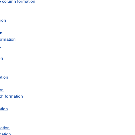
e
column
formation
ion
on
ormation
n
on
ation
on
ch
formation
tion
ation
mation