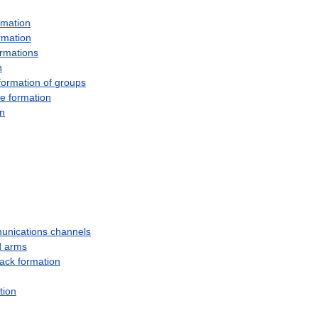
rmation
rmation
ormations
n
formation
of
groups
ve
formation
on
unications
channels
d
arms
ack
formation
tion