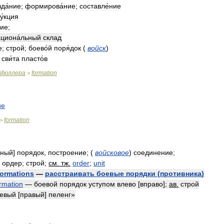
зда́ние
;
формирова́ние
;
составле́ние
у́кция
ние
;
циона́льный
склад
е
;
строй
;
боево́й
поря́док
(
войск
)
,
сви́та
пласто́в
Мюллера
formation
>
ие
formation
>
дный
]
порядок
,
построение
;
(
войсковое
)
соединение
;
ордер
;
строй
;
см
.
тж
.
order
;
unit
formations
—
расстраивать
боевые
порядки
(
противника
)
rmation
—
боевой
порядок
уступом
влево
[
вправо
];
ав
.
строй
евый
[
правый
]
пеленг
»