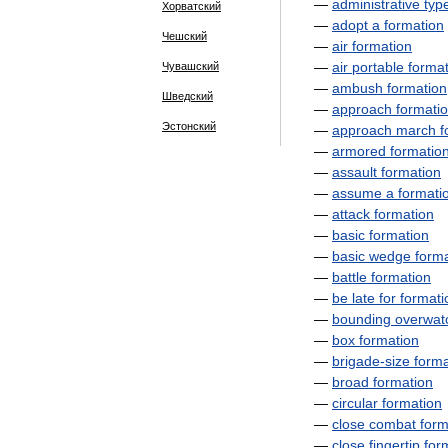
—
administrative
typ
Хорватский
—
adopt
a
formation
Чешский
—
air
formation
—
air
portable
format
Чувашский
—
ambush
formation
Шведский
—
approach
formati
Эстонский
—
approach
march
f
—
armored
formatio
—
assault
formation
—
assume
a
formati
—
attack
formation
—
basic
formation
—
basic
wedge
form
—
battle
formation
—
be
late
for
formati
—
bounding
overwat
—
box
formation
—
brigade
-
size
forma
—
broad
formation
—
circular
formation
—
close
combat
form
—
close
fingertip
for