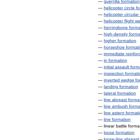
—
guerrilla
formation
—
helicopter
circle
f
—
helicopter
circular
—
helicopter
flight
w
—
herringbone
forma
—
high
-
density
forma
—
higher
formation
—
horseshoe
format
—
immediate
reinfor
—
in
formation
—
initial
assault
form
—
inspection
formati
—
inverted
wedge
fo
—
landing
formation
—
lateral
formation
—
line
abreast
forma
—
line
ambush
forma
—
line
astern
format
—
line
formation
—
linear
battle
forma
—
loose
formation
—
loose
-
line
abreast