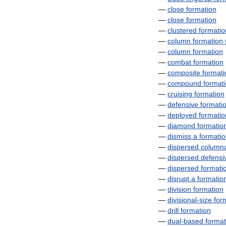
—
close
formation
—
close
formation
—
clustered
formatio
—
column
formation
—
column
formation
—
combat
formation
—
composite
formati
—
compound
format
—
cruising
formation
—
defensive
formati
—
deployed
formatio
—
diamond
formatio
—
dismiss
a
formati
—
dispersed
column
—
dispersed
defensi
—
dispersed
formati
—
disrupt
a
formatio
—
division
formation
—
divisional
-
size
for
—
drill
formation
—
dual
-
based
format