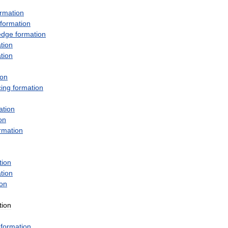
ormation
formation
edge
formation
tion
tion
ion
cing
formation
ation
on
rmation
tion
tion
ion
tion
formation