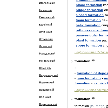
Итальянский
blood
formation
кр
bridge
formation
об
Казахский
closed
formation
з
Каталанский
foam
formation
пен
Корейский
helix
formation
спи
orthovesicular
form
Латинский
paravesicular
forma
Латышский
plant
formation
рас
spore
formation
сп
Литовский
English
-
Russian
dictiona
Македонский
formation
Монгольский
3
•
Немецкий
-
formation
of
depos
Нидерландский
-
gum
formation
-
re
Норвежский
formation
-
varnish
Персидский
English
-
Russian
chemmo
Польский
formation
4
Португальский
formation
[
fɔ:ˊmeɪʃn
]