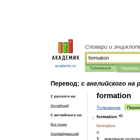
Словари и энциклоп
academic.ru
Толкования
Переводы
Перевод:
с английского на 
formation
С русского на:
Английский
Толкование
Перев
С английского на:
formation
1
Все языки
formation
n
Азербайджанский
1
.
земляное
полотн