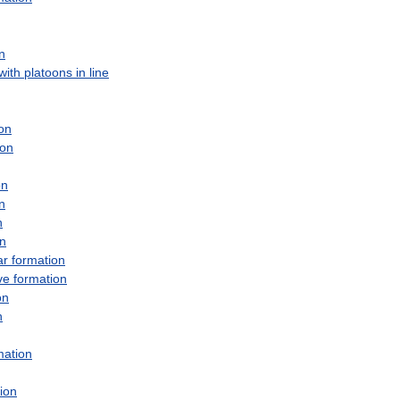
n
with
platoons
in
line
on
ion
on
n
n
on
ar
formation
ve
formation
on
n
mation
ion