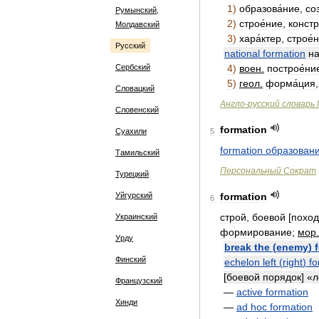
1
)
образова́ние
,
со
Румынский,
2
)
строе́ние
,
констр
Молдавский
3
)
хара́ктер
,
строе́
Русский
national
formation
на
Сербский
4
)
воен
.
построе́ни
5
)
геол
.
форма́ция
Словацкий
Англо
-
русский
словарь
Словенский
formation
Суахили
5
formation
образован
Тамильский
Персональный
Сократ
Турецкий
Уйгурский
formation
6
строй
,
боевой
[
похо
Украинский
формирование
;
мор
.
Урду
break
the
(
enemy
)
Финский
echelon
left
(
right
)
fo
[
боевой
порядок
] «
л
Французский
—
active
formation
Хинди
—
ad
hoc
formation