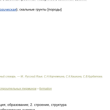
огическая
);
скальные
грунты
[
породы
]
ный
словарь
. —
М
.
:
Русский
Язык
.
С
.
Н
.
Корчемкина
,
С
.
К
.
Кашкина
,
С
.
В
.
Курбатова
.
строительных
терминов
formation
>
ция
;
образование
;
2
.
строение
,
структура
образование
антител