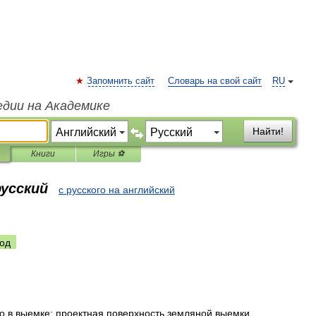
Запомнить сайт
Словарь на свой сайт
RU
едии на Академике
Найти!
Книги
Игры ⚽
русский
с русского на английский
од
о
в
выемке
;
проектная
поверхность
земляной
выемки