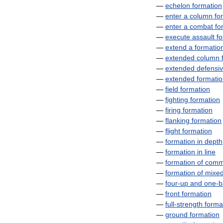
—
echelon
formation
—
enter
a
column
fo
—
enter
a
combat
fo
—
execute
assault
f
—
extend
a
formatio
—
extended
column
—
extended
defensi
—
extended
formati
—
field
formation
—
fighting
formation
—
firing
formation
—
flanking
formation
—
flight
formation
—
formation
in
depth
—
formation
in
line
—
formation
of
comm
—
formation
of
mixe
—
four
-
up
and
one
-
b
—
front
formation
—
full
-
strength
forma
—
ground
formation