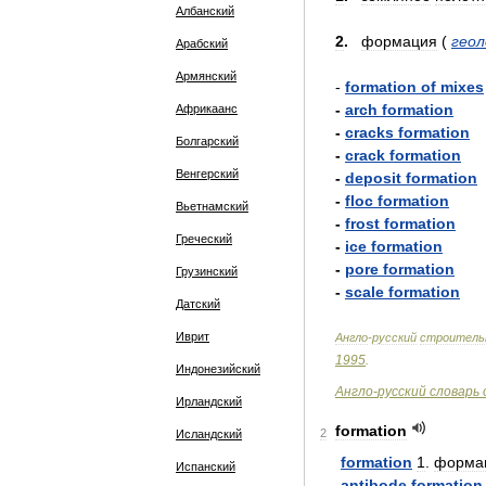
Албанский
2
.
формация
(
геол
Арабский
Армянский
-
formation
of
mixes
-
arch
formation
Африкаанс
-
cracks
formation
Болгарский
-
crack
formation
Венгерский
-
deposit
formation
-
floc
formation
Вьетнамский
-
frost
formation
Греческий
-
ice
formation
-
pore
formation
Грузинский
-
scale
formation
Датский
Иврит
Англо
-
русский
строитель
1995
.
Индонезийский
Англо
-
русский
словарь
Ирландский
formation
2
Исландский
formation
1
.
форма
Испанский
antibode
formation