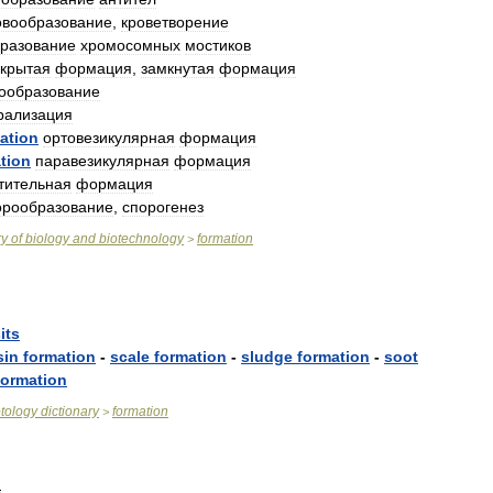
овообразование
,
кроветворение
разование
хромосомных
мостиков
акрытая
формация
,
замкнутая
формация
ообразование
рализация
ation
ортовезикулярная
формация
tion
паравезикулярная
формация
тительная
формация
орообразование
,
спорогенез
ry
of
biology
and
biotechnology
formation
>
its
sin
formation
-
scale
formation
-
sludge
formation
-
soot
formation
tology
dictionary
formation
>
n