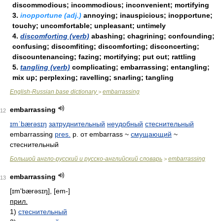
discommodious; incommodious; inconvenient; mortifying
3.
inopportune (adj.)
annoying; inauspicious; inopportune;
touchy; uncomfortable; unpleasant; untimely
4.
discomforting (verb)
abashing; chagrining; confounding;
confusing; discomfiting; discomforting; disconcerting;
discountenancing; fazing; mortifying; put out; rattling
5.
tangling (verb)
complicating; embarrassing; entangling;
mix up; perplexing; ravelling; snarling; tangling
English-Russian base dictionary
embarrassing
>
embarrassing
12
ɪmˈbærəsɪŋ
затруднительный
неудобный
стеснительный
embarrassing
pres.
p. от embarrass ~
смущающий
~
стеснительный
Большой англо-русский и русско-английский словарь
embarrassing
>
embarrassing
13
[ɪm'bærəsɪŋ], [em-]
прил.
1)
стеснительный