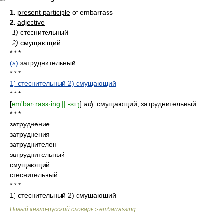
1.
present participle
of embarrass
2.
adjective
1)
стеснительный
2)
смущающий
* * *
(a)
затруднительный
* * *
1) стеснительный 2) смущающий
* * *
[
em'bar·rass·ing || -sɪŋ
]
adj.
смущающий, затруднительный
* * *
затруднение
затруднения
затруднителен
затруднительный
смущающий
стеснительный
* * *
1) стеснительный 2) смущающий
Новый англо-русский словарь
embarrassing
>