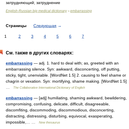
затрудняющий; затруднение
English-Russian big medical dictionary
embarrassing
>
Страницы
Следующая
→
1
2
3
4
5
6
7
См. также в других словарях:
embarrassing
— adj. 1. hard to deal with; as, greeted with an
embarrassing silence. Syn: awkward, disconcerting, off putting,
sticky, tight, unenviable. [WordNet 1.5] 2. causing to feel shame or
chagrin or vexation. Syn: mortifying, shame making. [WordNet 1.5]
…
The Collaborative International Dictionary of English
embarrassing
— [adj] humiliating, shaming awkward, bewildering,
compromising, confusing, delicate, difficult, disagreeable,
discomfiting, discommoding, discommodious, disconcerting,
distracting, distressing, disturbing, equivocal, exasperating,
impossible,… …
New thesaurus