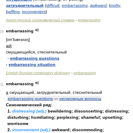
затруднительный
(
difficult
,
embarrassing
,
awkward
,
knotty
,
baffling
,
inconvenient
)
Англо-русский синонимический словарь
embarrassing
>
embarrassing
10
[ɪm'bærəsɪŋ]
adj
смущающийся, стеснительный
-
embarrassing questions
-
embarrassing situation
English-Russian combinatory dictionary
embarrassing
>
embarrassing
11
a
смущающий, затруднительный, стеснительный
embarrassing questions
—
нескромные вопросы
Синонимический ряд:
1.
distressing (adj.)
bewildering; disconcerting; distressing;
disturbing; humiliating; perplexing; shameful; upsetting;
worrisome
2.
inconvenient (adj.)
awkward; discommoding;