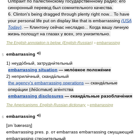
Олбрайт по палестинскому государственному радио: его
синхронный перевод был сомнительного качества.
6. Clinton's being dragged through plenty right now... To have
your personal life put on display like that is embarrassing
(USA
Today)
. — Клинтону сейчас несладко... Когда вашу личную
жизнь полощут на глазах у всех, это унизительно.
The English annotation is below. (English-Russian)
embarrassing
>
embarrassing
5
1)
неудо́бный, затрудни́тельный
embarrassing situation
— нело́вкое положе́ние
2)
неприли́чный, сканда́льный
the agency's embarrassing operations
— сканда́льные
опера́ции
(
де́йствия
)
аге́нтства
embarrassing disclosures
— сканда́льные разоблаче́ния
The Americanisms. English-Russian dictionary.
embarrassing
>
embarrassing
6
[ɪmˈbærəsɪŋ]
embarrassing pres. p. от embarrass embarrassing смущающий
embarrassing стеснительный