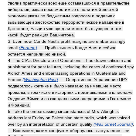
Уволив практически всех еще остававшихся в правительстве
либералов, издав несовместимые с политикой жесткой
экономии указы по бюджетным вопросам и подавив с
вызывающей жестокостью террористическое нападение в
Дагестане, Ельцин уже вряд ли может быть уверен в том,
какой будет реакция Вашингтона.
3. Even now, Conde Nast's profit margins are embarrassingly
small
(Fortune)
. — Прибыльность Конде Наст и сейчас
остается неприлично низкой.
4. The CIA's Directorate of Operations... has drawn criticism and
punishment for past failures, including the cases of confessed spy
Aldrich Ames and embarrassing operations in Guatemala and
France
(Washington Post)
. — Оперативное Управление ЦРУ
подверглось критике и было наказано за имевшие место
провалы, в том числе в историях с признавшимся в шпионаже
Олдриче Эймсе и со скандальными операциями в Гватемале
и Франции.
5. Take the embarrassing circumstances of Mrs. Albright's
address last Friday on Palestinian state radio, which was voiced
over by an interpretation of uncertain quality
(Wall Street Journal)
.
— Вспомним, каким конфузом обернулось выступление г-жи