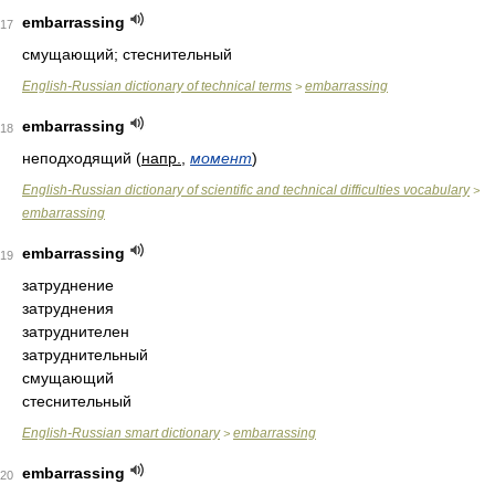
embarrassing
17
смущающий; стеснительный
English-Russian dictionary of technical terms
embarrassing
>
embarrassing
18
неподходящий (
напр.
,
момент
)
English-Russian dictionary of scientific and technical difficulties vocabulary
>
embarrassing
embarrassing
19
затруднение
затруднения
затруднителен
затруднительный
смущающий
стеснительный
English-Russian smart dictionary
embarrassing
>
embarrassing
20