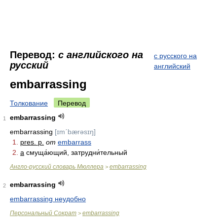
Перевод:
с английского на
с русского на
русский
английский
embarrassing
Толкование
Перевод
embarrassing
1
embarrassing
[ɪmˊbærəsɪŋ]
1.
pres. p.
от
embarrass
2.
a
смуща́ющий, затрудни́тельный
Англо-русский словарь Мюллера
embarrassing
>
embarrassing
2
embarrassing неудобно
Персональный Сократ
embarrassing
>