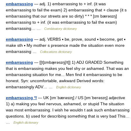
embarrassing
— adj. 1) embarrassing to + inf. (it was
embarrassing to fail the exam) 2) embarrassing that + clause (it s
embarrassing that our streets are so dirty) * * * [ɪm bærəsɪŋ]
embarrassing to + inf. (it was embarrassing to fail the exam)
embarrassing… …
Combinatory dictionary
embarrassing
— adj. VERBS ▪ be, prove, sound ▪ become, get ▪
make sth ▪ My mother s presence made the situation even more
embarrassing …
Collocations dictionary
embarrassing
— [[t]ɪmbæ̱rəsɪŋ[/t]] 1) ADJ GRADED Something
that is embarrassing makes you feel shy or ashamed. That was an
embarrassing situation for me... Men find it embarrassing to be
honest. Syn: uncomfortable, awkward Derived words:
embarrassingly ADV… …
English dictionary
embarrassing */
— UK [ɪmˈbærəsɪŋ] / US [ɪmˈberəsɪŋ] adjective
1) a) making you feel nervous, ashamed, or stupid The situation
was most embarrassing. I wish he wouldn t ask such embarrassing
questions. b) used for describing something that is very bad This…
…
English dictionary