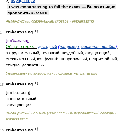
2)
смущающий
It was embarrassing to fail the exam. — Было стыдно
провалить экзамен.
Англо-русский современный словарь
embarrassing
>
embarrassing
14
[ɪm'bærəsɪŋ]
Общая лексика:
досадный
(
например
,
досадная ошибка
)
,
затруднительный, неловкий, неудобный, смущающий,
стеснительный, конфузный, неприличный, непристойный,
стыдно, деликатный
Универсальный англо-русский словарь
embarrassing
>
embarrassing
15
[ɪm`bærəsɪŋ]
стеснительный
смущающий
Англо-русский большой универсальный переводческий словарь
>
embarrassing
embarrassing
16