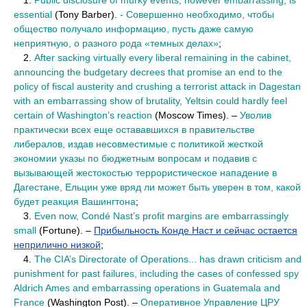
••
1.
Public disclosure of murky events, however embarrassing, is
essential
(Tony Barber).
- Совершенно необходимо, чтобы
общество получало информацию, пусть даже самую
неприятную, о разного рода «темных делах»
;
••
2.
After sacking virtually every liberal remaining in the cabinet,
announcing the budgetary decrees that promise an end to the
policy of fiscal austerity and crushing a terrorist attack in Dagestan
with an embarrassing show of brutality, Yeltsin could hardly feel
certain of Washington’s reaction
(Moscow Times). –
Уволив
практически всех еще остававшихся в правительстве
либералов, издав несовместимые с политикой жесткой
экономии указы по бюджетным вопросам и подавив с
вызывающей жестокостью террористическое нападение в
Дагестане, Ельцин уже вряд ли может быть уверен в том, какой
будет реакция Вашингтона
;
••
3.
Even now, Condé Nast’s profit margins are embarrassingly
small
(Fortune). –
Прибыльность Конде Наст и сейчас остается
неприлично низкой
;
••
4.
The CIA’s Directorate of Operations... has drawn criticism and
punishment for past failures, including the cases of confessed spy
Aldrich Ames and embarrassing operations in Guatemala and
France
(Washington Post). –
Оперативное Управление ЦРУ