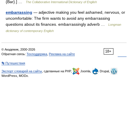
{Bar}.] …
The Collaborative International Dictionary of English
embarrassing
— adjective making you feel ashamed, nervous, or
uncomfortable: The firm wants to avoid any embarrassing
questions about its finances. embarrassingly adverb …
Longman
dictionary of contemporary English
© Академик, 2000-2026
18+
Обратная связь:
Техподдержка
,
Реклама на сайте
👣 Путешествия
Экспорт словарей на сайты
, сделанные на PHP,
Joomla,
Drupal,
WordPress, MODx.