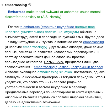
embarrassing
3
••
Embarrass
make to feel awkward or ashamed; cause mental
discomfort or anxiety to (A.S. Hornby).
••
Глагол
to embarrass (ставить в неудобное (
неприятное
,
неловкое, унизительное) положение, смущать)
обычно не
вызывает трудностей в переводе на русский язык. Другое дело
– с виду нетрудное и интуитивно понятное слово
embarrassing
(и наречие
embarrassingly).
Двуязычные словари, даже самые
полные, все-таки не являются «словарями переводчика», и
поэтому рассматривают данное слово как простое
производное от глагола.
Новый БАРС
предлагает лишь два
словосочетания –
embarrassing question (нескромный вопрос)
и вполне очевидное
embarrassing situation.
Достаточно, однако,
взглянуть на несколько примеров из текущей периодики, чтобы
убедиться, что слово это – из «первого ряда» по
употребительности и весьма неудобное в переводе.
Предлагаемые переводы по необходимости контекстуальны и,
как обычно бывает в случаях со словами широкой семантики,
далеко не единственно возможные.