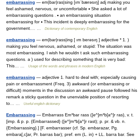
embarrassing
— em|bar|ras|sing [ımˈbærəsıŋ] adj making you
feel ashamed, nervous, or uncomfortable ▪ She asked a lot of
embarrassing questions . ▪ an embarrassing situation
embarrassing for ▪ This incident is deeply embarrassing for the
government.… …
Dictionary of contemporary English
embarrassing
— em|bar|rass|ing [ ım berəsıŋ ] adjective * 1. )
making you feel nervous, ashamed, or stupid: The situation was
most embarrassing. I wish he wouldn t ask such embarrassing
questions. a ) used for describing something that is very bad:
This… …
Usage of the words and phrases in modern English
embarrassing
— adjective 1. hard to deal with; especially causing
pain or embarrassment (Freq. 3) awkward (or embarrassing or
difficult) moments in the discussion an awkward pause followed his
remark a sticky question in the unenviable position of resorting
to… …
Useful english dictionary
Embarrassing
— Embarrass Em*bar rass ([e^]m*b[a^]r ras), v. t.
[imp. & p. p. {Embarrassed} ([e^]m*b[a^]r rast); p. pr. & vb. n.
{Embarrassing}.] [F. embarrasser (cf. Sp. embarazar, Pg.
embara[,c]ar, Pr. barras bar); pref. em (L. in) + LL. barra bar. See