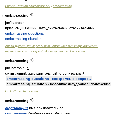
English-Russian short dictionary
embarrassing
>
embarrassing
7
[ım`bærəsıŋ]
прил.
смущающий, затруднительный, стеснительный
embarrassing questions
embarrassing situation
Англо-русский универсальный дополнительный практический
переводческий словарь И. Мостицкого
embarrassing
>
embarrassing
8
[ımʹbærəsıŋ]
a
смущающий, затруднительный, стеснительный
embarrassing questions - нескромные вопросы
embarrassing situation - неловкое /неудобное/ положение
НБАРС
embarrassing
>
embarrassing
9
смущающий
имя прилагательное:
смущающий
(embarrassing, off-putting)