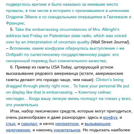
подверглось критике и было наказано за имевшие место
провалы, в том числе в историях с признавшимся в шпионаже
Олдриче Эймсе и со скандальными операциями в Гватемале и
Франции
;
••
5.
Take the embarrassing circumstances of Mrs. Albright’s
address last Friday on Palestinian state radio, which was voiced
over by an interpretation of uncertain quality
(Wall Street Journal).
–
Вспомним, каким конфузом обернулось выступление г-жи
Олбрайт по палестинскому государственному радио: его
синхронный перевод был сомнительного качества
;
••
6. Пример из газеты USA Today, цитирующей устное
высказывание рядового американца (кстати, американские
газеты делают это гораздо чаще, чем наши):
Clinton’s being
dragged through plenty right now... To have your personal life put
on display like that is embarrassing.
–
Клинтону сейчас
несладко... Когда вашу личную жизнь полощут на глазах у всех,
это унизительно.
••
Итак, набор лексических средств, которые могут пригодиться,
очень разнообразен и даже разнороден: здесь и
конфуз
, и
стыд
, и
скандал
, и нечто
неприятное
, и
вызывающее
недоумение
, и наконец
унизительное
. Но подыскать наиболее