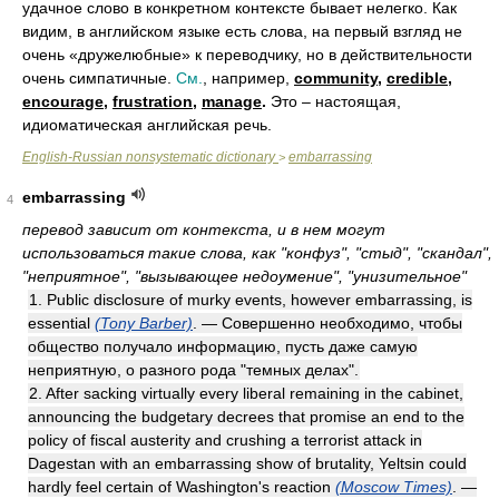
удачное слово в конкретном контексте бывает нелегко. Как
видим, в английском языке есть слова, на первый взгляд не
очень «дружелюбные» к переводчику, но в действительности
очень симпатичные.
См.
, например,
community
,
credible
,
encourage
,
frustration
,
manage
.
Это – настоящая,
идиоматическая английская речь.
English-Russian nonsystematic dictionary
embarrassing
>
embarrassing
4
перевод зависит от контекста, и в нем могут
использоваться такие слова, как "конфуз", "стыд", "скандал",
"неприятное", "вызывающее недоумение", "унизительное"
1. Public disclosure of murky events, however embarrassing, is
essential
(Tony Barber)
. — Совершенно необходимо, чтобы
общество получало информацию, пусть даже самую
неприятную, о разного рода "темных делах".
2. After sacking virtually every liberal remaining in the cabinet,
announcing the budgetary decrees that promise an end to the
policy of fiscal austerity and crushing a terrorist attack in
Dagestan with an embarrassing show of brutality, Yeltsin could
hardly feel certain of Washington's reaction
(Moscow Times)
. —