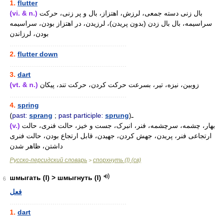
1.
flutter
(vi. & n.)
بال زنی دسته جمعی، لرزش، اهتزاز، بال و پر زنی، حرکت
سراسیمه، بال بال زدن (بدون پریدن)، لرزیدن، در اهتزاز بودن، سراسیمه
بودن، لرزاندن
............................................................
2.
flutter down
............................................................
3.
dart
(vt. & n.)
زوبین، نیزه، تیر، بسرعت حرکت کردن، حرکت تند، پیکان
............................................................
4.
spring
(
past:
sprang
;
past participle:
sprung
)ـ
(v.)
بهار، چشمه، سرچشمه، فنر، انبرک، جست و خیز، حالت فنری، حالت
ارتجاعی فنر، پریدن، جهش کردن، جهیدن، قابل ارتجاع بودن، حالت فنری
داشتن، ظاهر شدن
Русско-персидский словарь
спорхнуть (I) (св)
>
шмыгать (I) > шмыгнуть (I)
6
فعل
............................................................
1.
dart