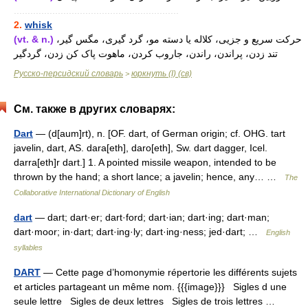
............................................................
2.
whisk
(vt. & n.)
حرکت سریع و جزیی، کلاله یا دسته مو، گرد گیری، مگس گیر،
تند زدن، پراندن، راندن، جاروب کردن، ماهوت پاک کن زدن، گردگیر
Русско-персидский словарь
юркнуть (I) (св)
>
См. также в других словарях:
Dart
— (d[aum]rt), n. [OF. dart, of German origin; cf. OHG. tart
javelin, dart, AS. dara[eth], daro[eth], Sw. dart dagger, Icel.
darra[eth]r dart.] 1. A pointed missile weapon, intended to be
thrown by the hand; a short lance; a javelin; hence, any… …
The
Collaborative International Dictionary of English
dart
— dart; dart·er; dart·ford; dart·ian; dart·ing; dart·man;
dart·moor; in·dart; dart·ing·ly; dart·ing·ness; jed·dart; …
English
syllables
DART
— Cette page d’homonymie répertorie les différents sujets
et articles partageant un même nom. {{{image}}} Sigles d une
seule lettre Sigles de deux lettres Sigles de trois lettres …