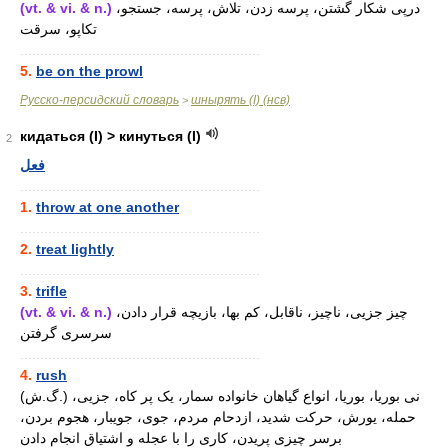
(vt. & vi. & n.)
درپی شکار گشتن، پرسه زدن، تلاش، پرسه، جستجو،
تکاپو، سرقت
............................................................
5.
be on the prowl
Русско-персидский словарь
шнырять (I) (нсв)
>
кидаться (I) > кинуться (I)
2
فعل
............................................................
1.
throw at one another
............................................................
2.
treat lightly
............................................................
3.
trifle
(vt. & vi. & n.)
چیز جزیی، ناچیز، ناقابل، کم بها، بازیچه قرار دادن،
سرسری گرفتن
............................................................
4.
rush
(گ.ش.) نی بوریا، بوریا، انواع گیاهان خانواده سمار، یک پر کاه، جزیی،
حمله، یورش، حرکت شدید، ازدحام مردم، جوی، جویبار، هجوم بردن،
برسر چیزی پریدن، کاری را با عجله و اشتیاق انجام دادن