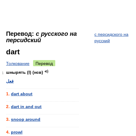
Перевод:
с русского на
с персидского на
персидский
русский
dart
Толкование
Перевод
шнырять (I) (нсв)
1
فعل
............................................................
1.
dart about
............................................................
2.
dart in and out
............................................................
3.
snoop around
............................................................
4.
prowl