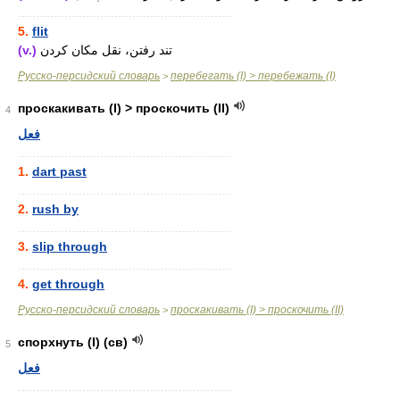
............................................................
5.
flit
(v.)
تند رفتن، نقل مکان کردن
Русско-персидский словарь
перебегать (I) > перебежать (I)
>
проскакивать (I) > проскочить (II)
4
فعل
............................................................
1.
dart past
............................................................
2.
rush by
............................................................
3.
slip through
............................................................
4.
get through
Русско-персидский словарь
проскакивать (I) > проскочить (II)
>
спорхнуть (I) (св)
5
فعل
............................................................