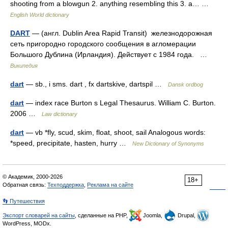
shooting from a blowgun 2. anything resembling this 3. a… …
English World dictionary
DART
— (англ. Dublin Area Rapid Transit) железнодорожная
сеть пригородно городского сообщения в агломерации
Большого Дублина (Ирландия). Действует с 1984 года. …
Википедия
dart
— sb., i sms. dart , fx dartskive, dartspil …
Dansk ordbog
dart
— index race Burton s Legal Thesaurus. William C. Burton.
2006 …
Law dictionary
dart
— vb *fly, scud, skim, float, shoot, sail Analogous words:
*speed, precipitate, hasten, hurry …
New Dictionary of Synonyms
© Академик, 2000-2026
18+
Обратная связь:
Техподдержка
,
Реклама на сайте
👣 Путешествия
Экспорт словарей на сайты
, сделанные на PHP,
Joomla,
Drupal,
WordPress, MODx.