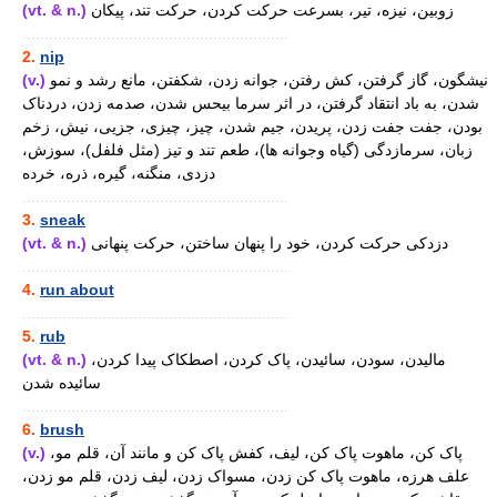
(vt. & n.)
زوبین، نیزه، تیر، بسرعت حرکت کردن، حرکت تند، پیکان
............................................................
2.
nip
(v.)
نیشگون، گاز گرفتن، کش رفتن، جوانه زدن، شکفتن، مانع رشد و نمو
شدن، به باد انتقاد گرفتن، در اثر سرما بیحس شدن، صدمه زدن، دردناک
بودن، جفت جفت زدن، پریدن، جیم شدن، چیز، چیزی، جزیی، نیش، زخم
زبان، سرمازدگی (گیاه وجوانه ها)، طعم تند و تیز (مثل فلفل)، سوزش،
دزدی، منگنه، گیره، ذره، خرده
............................................................
3.
sneak
(vt. & n.)
دزدکی حرکت کردن، خود را پنهان ساختن، حرکت پنهانی
............................................................
4.
run about
............................................................
5.
rub
(vt. & n.)
مالیدن، سودن، سائیدن، پاک کردن، اصطکاک پیدا کردن،
سائیده شدن
............................................................
6.
brush
(v.)
پاک کن، ماهوت پاک کن، لیف، کفش پاک کن و مانند آن، قلم مو،
علف هرزه، ماهوت پاک کن زدن، مسواک زدن، لیف زدن، قلم مو زدن،