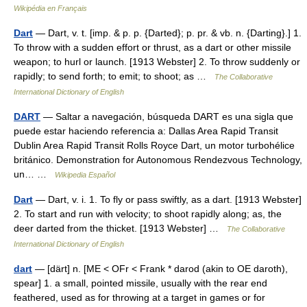
Wikipédia en Français
Dart
— Dart, v. t. [imp. & p. p. {Darted}; p. pr. & vb. n. {Darting}.] 1.
To throw with a sudden effort or thrust, as a dart or other missile
weapon; to hurl or launch. [1913 Webster] 2. To throw suddenly or
rapidly; to send forth; to emit; to shoot; as …
The Collaborative
International Dictionary of English
DART
— Saltar a navegación, búsqueda DART es una sigla que
puede estar haciendo referencia a: Dallas Area Rapid Transit
Dublin Area Rapid Transit Rolls Royce Dart, un motor turbohélice
británico. Demonstration for Autonomous Rendezvous Technology,
un… …
Wikipedia Español
Dart
— Dart, v. i. 1. To fly or pass swiftly, as a dart. [1913 Webster]
2. To start and run with velocity; to shoot rapidly along; as, the
deer darted from the thicket. [1913 Webster] …
The Collaborative
International Dictionary of English
dart
— [därt] n. [ME < OFr < Frank * darod (akin to OE daroth),
spear] 1. a small, pointed missile, usually with the rear end
feathered, used as for throwing at a target in games or for