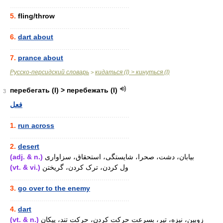
............................................................
5.
fling/throw
............................................................
6.
dart about
............................................................
7.
prance about
Русско-персидский словарь
кидаться (I) > кинуться (I)
>
перебегать (I) > перебежать (I)
3
فعل
............................................................
1.
run across
............................................................
2.
desert
(adj. & n.)
بیابان، دشت، صحرا، شایستگی، استحقاق، سزاواری
(vt. & vi.)
ول کردن، ترک کردن، گریختن
............................................................
3.
go over to the enemy
............................................................
4.
dart
(vt. & n.)
زوبین، نیزه، تیر، بسرعت حرکت کردن، حرکت تند، پیکان