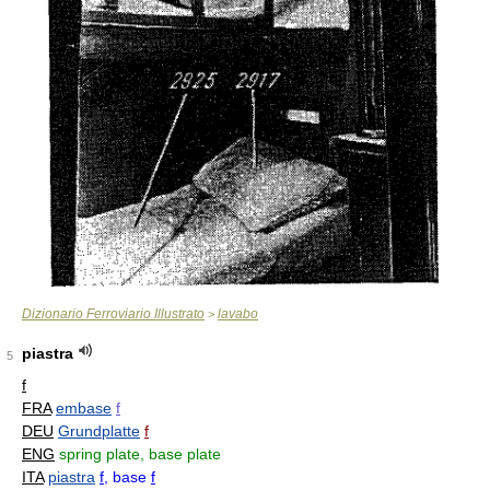
Dizionario Ferroviario Illustrato
lavabo
>
piastra
5
f
FRA
embase
f
DEU
Grundplatte
f
ENG
spring plate, base plate
ITA
piastra
f
, base
f