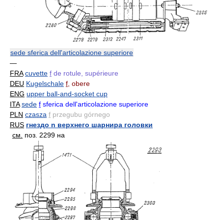
sede sferica dell'articolazione superiore
—
FRA
cuvette
f
de rotule, supérieure
DEU
Kugelschale
f
, obere
ENG
upper ball-and-socket cup
ITA
sede
f
sferica dell'articolazione superiore
PLN
czasza
f
przegubu górnego
RUS
гнездо n верхнего шарнира головки
см.
поз. 2299 на