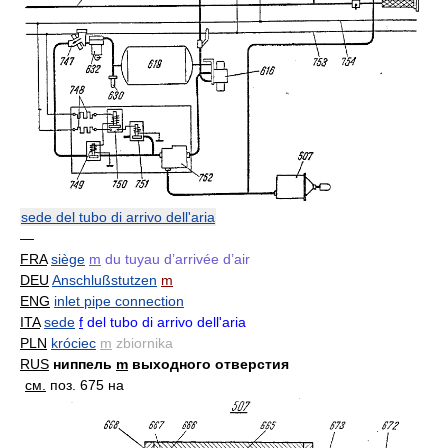
sede del tubo di arrivo dell'aria
—
FRA
siège
m
du tuyau d’arrivée d’air
DEU
Anschlußstutzen
m
ENG
inlet pipe connection
ITA
sede
f
del tubo di arrivo dell'aria
PLN
króciec
m
zbiornika
RUS
ниппель
m
выходного отверстия
см.
поз. 675 на