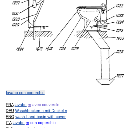
lavabo con coperchio
—
FRA
lavabo
m
avec couvercle
DEU
Waschbecken n mit Deckel n
ENG
wash-hand basin with cover
ITA
lavabo
m
con coperchio