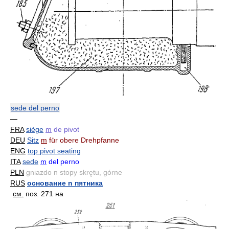
sede del perno
—
FRA
siège
m
de pivot
DEU
Sitz
m
für obere Drehpfanne
ENG
top pivot seating
ITA
sede
m
del perno
PLN
gniazdo n stopy skrętu, górne
RUS
основание n пятника
см.
поз. 271 на