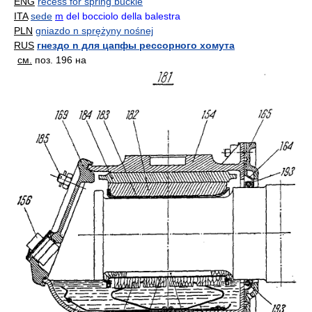
ENG
recess for spring buckle
ITA
sede
m
del bocciolo della balestra
PLN
gniazdo n sprężyny nośnej
RUS
гнездо n для цапфы рессорного хомута
см.
поз. 196 на