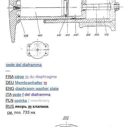
sede del diaframma
—
FRA
siège
m
du diaphragme
DEU
Membranhalter
m
ENG
diaphragm washer plate
ITA
sede
f
del diaframma
PLN
opórka
f
membrany
RUS
якорь
m
клапана
см.
поз. 733 на