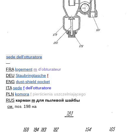
sede dell'otturatore
—
FRA
logement
m
d’obturateur
DEU
Staubringtasche
f
ENG
dust-shield pocket
ITA
sede
f
dell'otturatore
PLN
komora
f
pierścienia uszczelniającego
RUS
карман
m
для пылевой шайбы
см.
поз. 198 на