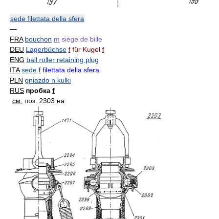
sede filettata della sfera
—
FRA
bouchon
m
siège de bille
DEU
Lagerbüchse
f
für Kugel
f
ENG
ball roller retaining plug
ITA
sede
f
filettata della sfera
PLN
gniazdo n kulki
RUS
пробка
f
см.
поз. 2303 на