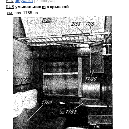
PLN
umywalka
f
z pokrywą
RUS
умывальник
m
с крышкой
см.
поз. 1785 на