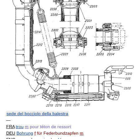
sede del bocciolo della balestra
—
FRA
trou
m
pour téton de ressort
DEU
Bohrung
f
für Federbundzapfen
m