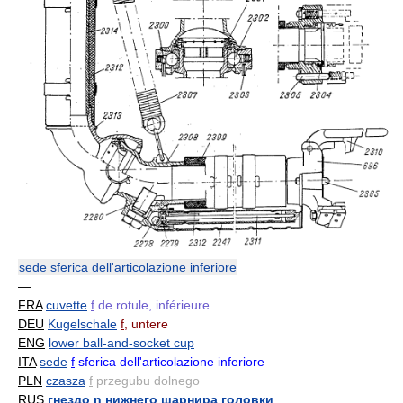
sede sferica dell'articolazione inferiore
—
FRA
cuvette
f
de rotule, inférieure
DEU
Kugelschale
f
, untere
ENG
lower ball-and-socket cup
ITA
sede
f
sferica dell'articolazione inferiore
PLN
czasza
f
przegubu dolnego
RUS
гнездо n нижнего шарнира головки