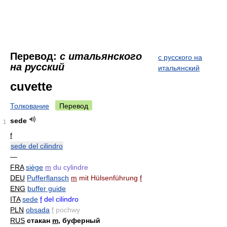
Перевод:
с итальянского
с русского на
на русский
итальянский
cuvette
Толкование
Перевод
sede
1
f
sede del cilindro
—
FRA
siège
m
du cylindre
DEU
Pufferflansch
m
mit Hülsenführung
f
ENG
buffer guide
ITA
sede
f
del cilindro
PLN
obsada
f
pochwy
RUS
стакан
m
, буферный