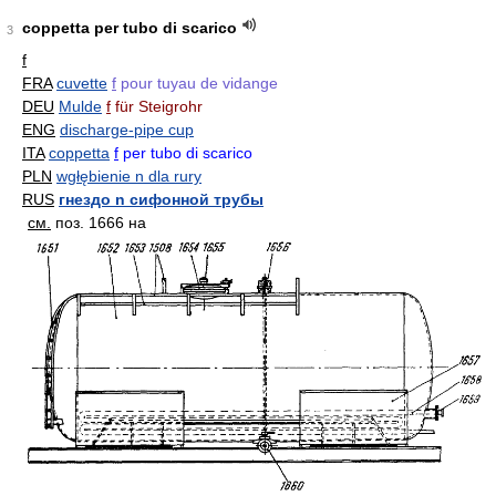
coppetta per tubo di scarico
3
f
FRA
cuvette
f
pour tuyau de vidange
DEU
Mulde
f
für Steigrohr
ENG
discharge-pipe cup
ITA
coppetta
f
per tubo di scarico
PLN
wgłębienie n dla rury
RUS
гнездо n сифонной трубы
см.
поз. 1666 на