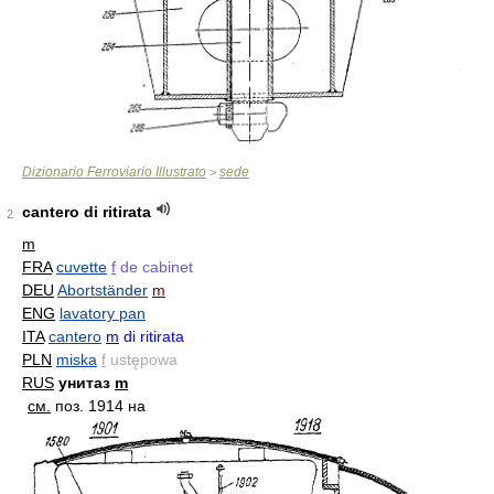
Dizionario Ferroviario Illustrato
sede
>
cantero di ritirata
2
m
FRA
cuvette
f
de cabinet
DEU
Abortständer
m
ENG
lavatory pan
ITA
cantero
m
di ritirata
PLN
miska
f
ustępowa
RUS
унитаз
m
см.
поз. 1914 на