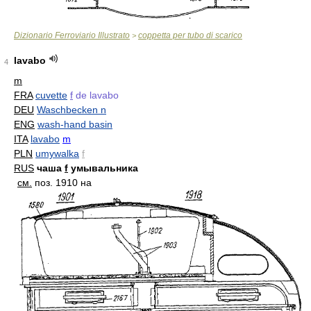
Dizionario Ferroviario Illustrato
coppetta per tubo di scarico
>
lavabo
4
m
FRA
cuvette
f
de lavabo
DEU
Waschbecken n
ENG
wash-hand basin
ITA
lavabo
m
PLN
umywalka
f
RUS
чаша
f
умывальника
см.
поз. 1910 на